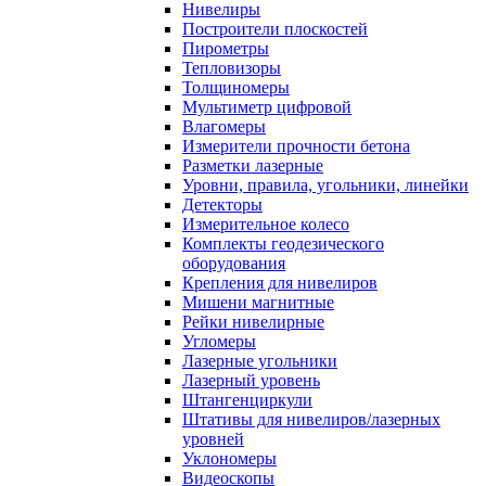
Нивелиры
Построители плоскостей
Пирометры
Тепловизоры
Толщиномеры
Мультиметр цифровой
Влагомеры
Измерители прочности бетона
Разметки лазерные
Уровни, правила, угольники, линейки
Детекторы
Измерительное колесо
Комплекты геодезического
оборудования
Крепления для нивелиров
Мишени магнитные
Рейки нивелирные
Угломеры
Лазерные угольники
Лазерный уровень
Штангенциркули
Штативы для нивелиров/лазерных
уровней
Уклономеры
Видеоскопы