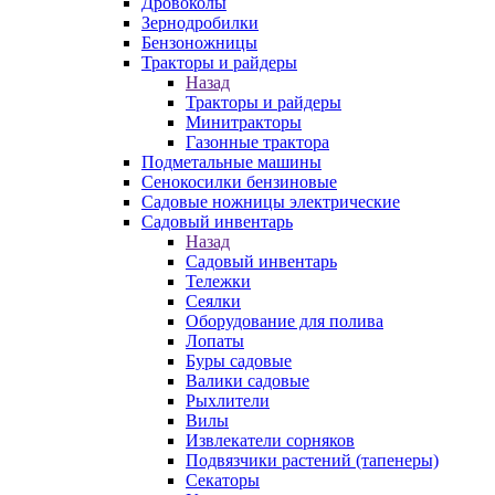
Дровоколы
Зернодробилки
Бензоножницы
Тракторы и райдеры
Назад
Тракторы и райдеры
Минитракторы
Газонные трактора
Подметальные машины
Сенокосилки бензиновые
Садовые ножницы электрические
Садовый инвентарь
Назад
Садовый инвентарь
Тележки
Сеялки
Оборудование для полива
Лопаты
Буры садовые
Валики садовые
Рыхлители
Вилы
Извлекатели сорняков
Подвязчики растений (тапенеры)
Секаторы