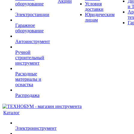
Акции
Ди
оборудование
Условия
и 
доставки
Ар
Электростанции
Юридическим
те
лицам
Га
Гаражное
оборудование
Автоинструмент
Ручной
строительный
инструмент
Расходные
материалы и
оснастка
Распродажа
Каталог
Электроинструмент