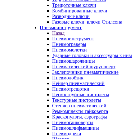
Трещоточные ключи
Комбинированные ключи
Разводные ключи
Газовые ключи, ключи Стилсона
Пневмоинструмент
Назад
Пневмоинструмент
Пневмограверы
Пневмомолотки
Ударные головки и аксессуары к ним
Пневмошарожницы
Пневматический шуруповерт
Заклепочники пневматические
Пневмолобзик
Нейлер пневматический
Пневмотрещотки
Пескоструйные пистолеты
Текстурные пистолеты
Степлер пневматический
Ремкомплекты гайковерта
Краскопульты, аэрографы
Пневмогайковерты
Пневмошлифмашины
Пневмодрели