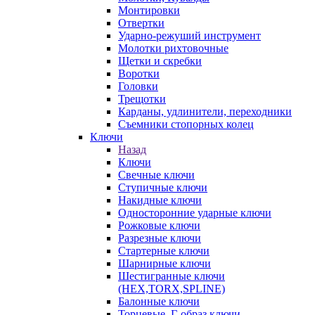
Монтировки
Отвертки
Ударно-режуший инструмент
Молотки рихтовочные
Щетки и скребки
Воротки
Головки
Трещотки
Карданы, удлинители, переходники
Съемники стопорных колец
Ключи
Назад
Ключи
Свечные ключи
Ступичные ключи
Накидные ключи
Односторонние ударные ключи
Рожковые ключи
Разрезные ключи
Стартерные ключи
Шарнирные ключи
Шестигранные ключи
(HEX,TORX,SPLINE)
Балонные ключи
Торцевые, Г-образ ключи