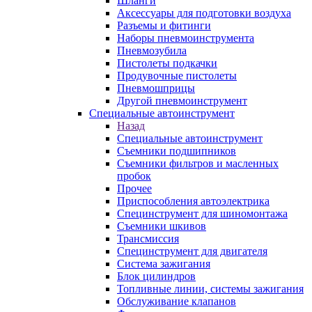
Шланги
Аксессуары для подготовки воздуха
Разъемы и фитинги
Наборы пневмоинструмента
Пневмозубила
Пистолеты подкачки
Продувочные пистолеты
Пневмошприцы
Другой пневмоинструмент
Специальные автоинструмент
Назад
Специальные автоинструмент
Съемники подшипников
Съемники фильтров и масленных
пробок
Прочее
Приспособления автоэлектрика
Специнструмент для шиномонтажа
Съемники шкивов
Трансмиссия
Специнструмент для двигателя
Система зажигания
Блок цилиндров
Топливные линии, системы зажигания
Обслуживание клапанов