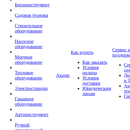
Бензоинструмент
Садовая техника
Строительное
оборудование
Насосное
оборудование
Сервис 
Как купить
поддерж
Моечное
оборудование
Как заказать
Се
Условия
це
Тепловое
оплаты
Акции
Ди
оборудование
Условия
и 
доставки
Ар
Электростанции
Юридическим
те
лицам
Га
Гаражное
оборудование
Автоинструмент
Ручной