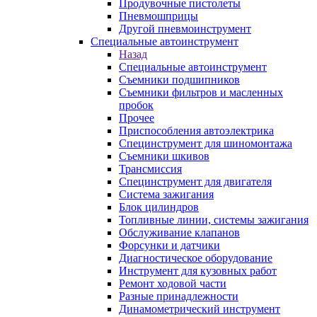
Продувочные пистолеты
Пневмошприцы
Другой пневмоинструмент
Специальные автоинструмент
Назад
Специальные автоинструмент
Съемники подшипников
Съемники фильтров и масленных
пробок
Прочее
Приспособления автоэлектрика
Специнструмент для шиномонтажа
Съемники шкивов
Трансмиссия
Специнструмент для двигателя
Система зажигания
Блок цилиндров
Топливные линии, системы зажигания
Обслуживание клапанов
Форсунки и датчики
Диагностическое оборудование
Инструмент для кузовных работ
Ремонт ходовой части
Разные принадлежности
Динамометрический инструмент