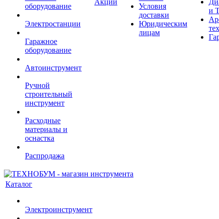
Акции
Ди
оборудование
Условия
и 
доставки
Ар
Электростанции
Юридическим
те
лицам
Га
Гаражное
оборудование
Автоинструмент
Ручной
строительный
инструмент
Расходные
материалы и
оснастка
Распродажа
Каталог
Электроинструмент