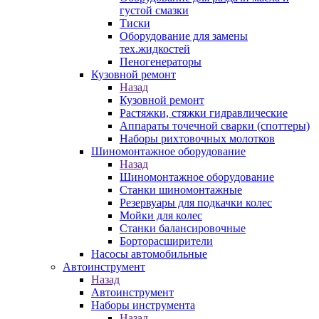
густой смазки
Тиски
Оборудование для замены
тех.жидкостей
Пеногенераторы
Кузовной ремонт
Назад
Кузовной ремонт
Растяжки, стяжки гидравлические
Аппараты точечной сварки (споттеры)
Наборы рихтовочных молотков
Шиномонтажное оборудование
Назад
Шиномонтажное оборудование
Станки шиномонтажные
Резервуары для подкачки колес
Мойки для колес
Станки балансировочные
Борторасширители
Насосы автомобильные
Автоинструмент
Назад
Автоинструмент
Наборы инструмента
Назад