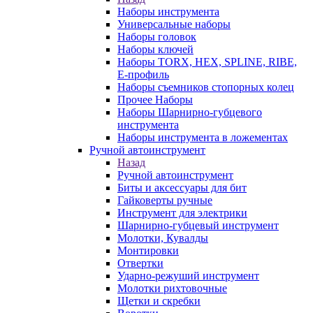
Наборы инструмента
Универсальные наборы
Наборы головок
Наборы ключей
Наборы TORX, HEX, SPLINE, RIBE,
E-профиль
Наборы съемников стопорных колец
Прочее Наборы
Наборы Шарнирно-губцевого
инструмента
Наборы инструмента в ложементах
Ручной автоинструмент
Назад
Ручной автоинструмент
Биты и аксессуары для бит
Гайковерты ручные
Инструмент для электрики
Шарнирно-губцевый инструмент
Молотки, Кувалды
Монтировки
Отвертки
Ударно-режуший инструмент
Молотки рихтовочные
Щетки и скребки