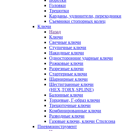
Воротки
Головки
Трещотки
Карданы, удлинители, переходники
Съемники стопорных колец
Ключи
Назад
Ключи
Свечные ключи
Ступичные ключи
Накидные ключи
Односторонние ударные ключи
Рожковые ключи
Разрезные ключи
Стартерные ключи
Шарнирные ключи
Шестигранные ключи
(HEX,TORX,SPLINE)
Балонные ключи
Торцевые, Г-образ ключи
Трещоточные ключи
Комбинированные ключи
Разводные ключи
Газовые ключи, ключи Стилсона
Пневмоинструмент