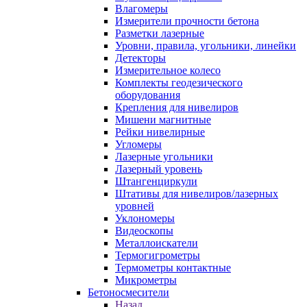
Влагомеры
Измерители прочности бетона
Разметки лазерные
Уровни, правила, угольники, линейки
Детекторы
Измерительное колесо
Комплекты геодезического
оборудования
Крепления для нивелиров
Мишени магнитные
Рейки нивелирные
Угломеры
Лазерные угольники
Лазерный уровень
Штангенциркули
Штативы для нивелиров/лазерных
уровней
Уклономеры
Видеоскопы
Металлоискатели
Термогигрометры
Термометры контактные
Микрометры
Бетоносмесители
Назад