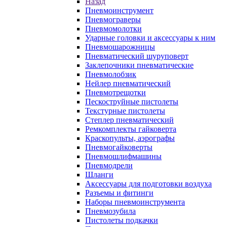
Назад
Пневмоинструмент
Пневмограверы
Пневмомолотки
Ударные головки и аксессуары к ним
Пневмошарожницы
Пневматический шуруповерт
Заклепочники пневматические
Пневмолобзик
Нейлер пневматический
Пневмотрещотки
Пескоструйные пистолеты
Текстурные пистолеты
Степлер пневматический
Ремкомплекты гайковерта
Краскопульты, аэрографы
Пневмогайковерты
Пневмошлифмашины
Пневмодрели
Шланги
Аксессуары для подготовки воздуха
Разъемы и фитинги
Наборы пневмоинструмента
Пневмозубила
Пистолеты подкачки