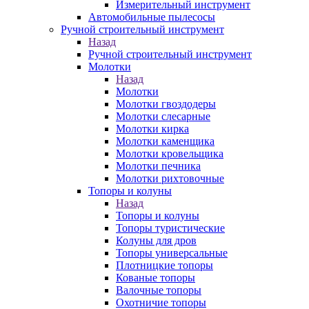
Измерительный инструмент
Автомобильные пылесосы
Ручной строительный инструмент
Назад
Ручной строительный инструмент
Молотки
Назад
Молотки
Молотки гвоздодеры
Молотки слесарные
Молотки кирка
Молотки каменщика
Молотки кровельщика
Молотки печника
Молотки рихтовочные
Топоры и колуны
Назад
Топоры и колуны
Топоры туристические
Колуны для дров
Топоры универсальные
Плотницкие топоры
Кованые топоры
Валочные топоры
Охотничие топоры