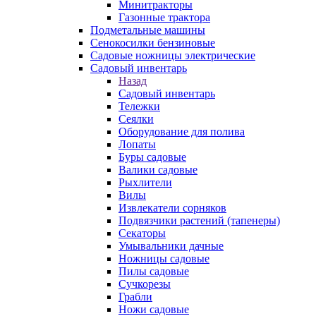
Минитракторы
Газонные трактора
Подметальные машины
Сенокосилки бензиновые
Садовые ножницы электрические
Садовый инвентарь
Назад
Садовый инвентарь
Тележки
Сеялки
Оборудование для полива
Лопаты
Буры садовые
Валики садовые
Рыхлители
Вилы
Извлекатели сорняков
Подвязчики растений (тапенеры)
Секаторы
Умывальники дачные
Ножницы садовые
Пилы садовые
Сучкорезы
Грабли
Ножи садовые