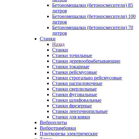
Бетономешалки (бетоносмесители) 85
литров
Бетономешалки (бетоносмесители) 100
литров
Бетономешалки (бетоносмесители) 70
литров
Станки
Назад
Станки
Станки точильные
Станки деревообрабатывающие
Станки токарные
Станки рейсмусовые
Станки строгально рейсмусовые
Станки распиловочные
Станки сверлильные
Станки фуговальные
Станки шлифовальные
Станки фрезерные
Станки ленточнопильные
Станки для ковки
Виброплиты
Вибротрамбовки
Плиткорезы электрические