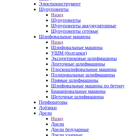
Электроинструмент
Шуруповерты
Назад
Шуруповерты
Шуруповерты аккумуляторные
Шуруповерты сетевые
Шлифовальные машины
Назад
Шлифовальные машины
УШМ (болгарки)
Эксцентриковые шлифмашины
Ленточные шлифмашины
Плоскошлифовальные машины
Полировальные шлифмашины
Прямые шлифмашины
Шлифовальные машины по бетону
Брашировальные машины
Щеточные шлифмашины
Перфораторы
Лобзики
Дрели
Назад
Дрели
Дрели безударные
Дрели ударные