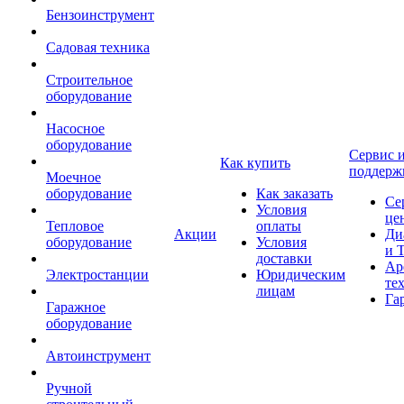
Бензоинструмент
Садовая техника
Строительное
оборудование
Насосное
оборудование
Сервис 
Как купить
поддерж
Моечное
оборудование
Как заказать
Се
Условия
це
Тепловое
оплаты
Акции
Ди
оборудование
Условия
и 
доставки
Ар
Электростанции
Юридическим
те
лицам
Га
Гаражное
оборудование
Автоинструмент
Ручной