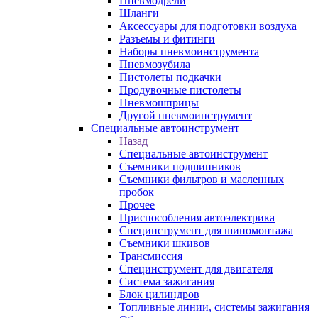
Пневмодрели
Шланги
Аксессуары для подготовки воздуха
Разъемы и фитинги
Наборы пневмоинструмента
Пневмозубила
Пистолеты подкачки
Продувочные пистолеты
Пневмошприцы
Другой пневмоинструмент
Специальные автоинструмент
Назад
Специальные автоинструмент
Съемники подшипников
Съемники фильтров и масленных
пробок
Прочее
Приспособления автоэлектрика
Специнструмент для шиномонтажа
Съемники шкивов
Трансмиссия
Специнструмент для двигателя
Система зажигания
Блок цилиндров
Топливные линии, системы зажигания