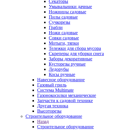
Секаторы
Умывальники дачные
Ножницы садовые
Пилы садовые
Сучкорезы
Грабли
Ножи садовые
Совки садовые
Мотыги, тяпки
Тележки для сбора мусора
Скреперы для уборки снега
Заборы декоративные
Кусторезы ручные
Ледорубы
Косы ручные
Навесное оборудование
Газовый гриль
Система Multimate
Газонокосилки механические
Запчасти к садовой технике
Другая техника
Высоторезы
Строительное оборудование
Назад
Строительное оборудование