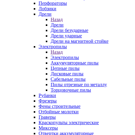
Перфораторы
Лобзики
Дрели
Назад
Дрели
Дрели безударные
Дрели ударные
Дрели на магнитной стойке
Электропилы
Назад
Электропилы
Аккумуляторные пилы
Цепные пилы
Дисковые пилы
Сабельные пилы
Пилы отрезные по металлу
Торцовочные пилы
Рубанки
Фрезеры
Фены строительные
Отбойные молотки
Граверы
Краскопульты электрические
Миксеры
Отвертки аккумуляторные