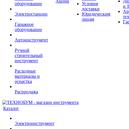
Акции
Ди
оборудование
Условия
и 
доставки
Ар
Электростанции
Юридическим
те
лицам
Га
Гаражное
оборудование
Автоинструмент
Ручной
строительный
инструмент
Расходные
материалы и
оснастка
Распродажа
Каталог
Электроинструмент