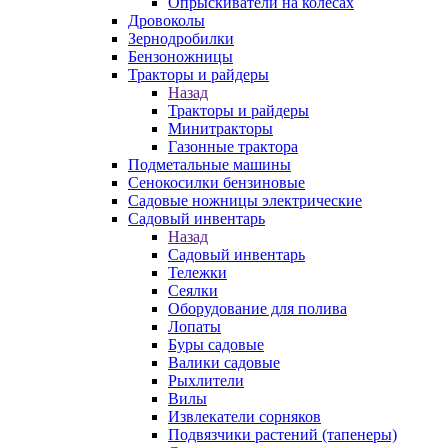
Опрыскиватели на колесах
Дровоколы
Зернодробилки
Бензоножницы
Тракторы и райдеры
Назад
Тракторы и райдеры
Минитракторы
Газонные трактора
Подметальные машины
Сенокосилки бензиновые
Садовые ножницы электрические
Садовый инвентарь
Назад
Садовый инвентарь
Тележки
Сеялки
Оборудование для полива
Лопаты
Буры садовые
Валики садовые
Рыхлители
Вилы
Извлекатели сорняков
Подвязчики растений (тапенеры)