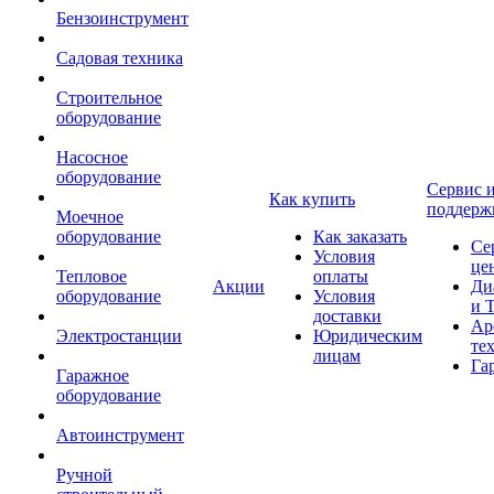
Бензоинструмент
Садовая техника
Строительное
оборудование
Насосное
оборудование
Сервис 
Как купить
поддерж
Моечное
оборудование
Как заказать
Се
Условия
це
Тепловое
оплаты
Акции
Ди
оборудование
Условия
и 
доставки
Ар
Электростанции
Юридическим
те
лицам
Га
Гаражное
оборудование
Автоинструмент
Ручной