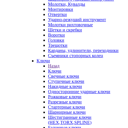
Молотки, Кувалды
Монтировки
Отвертки
Ударно-режуший инструмент
Молотки рихтовочные
Щетки и скребки
Воротки
Головки
Трещотки
Карданы, удлинители, переходники
Съемники стопорных колец
Ключи
Назад
Ключи
Свечные ключи
Ступичные ключи
Накидные ключи
Односторонние ударные ключи
Рожковые ключи
Разрезные ключи
Стартерные ключи
Шарнирные ключи
Шестигранные ключи
(HEX,TORX,SPLINE)
Балонные ключи