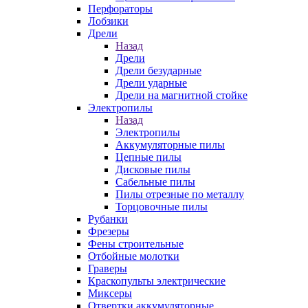
Перфораторы
Лобзики
Дрели
Назад
Дрели
Дрели безударные
Дрели ударные
Дрели на магнитной стойке
Электропилы
Назад
Электропилы
Аккумуляторные пилы
Цепные пилы
Дисковые пилы
Сабельные пилы
Пилы отрезные по металлу
Торцовочные пилы
Рубанки
Фрезеры
Фены строительные
Отбойные молотки
Граверы
Краскопульты электрические
Миксеры
Отвертки аккумуляторные