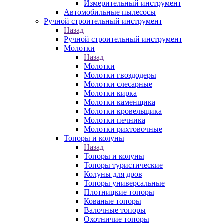
Измерительный инструмент
Автомобильные пылесосы
Ручной строительный инструмент
Назад
Ручной строительный инструмент
Молотки
Назад
Молотки
Молотки гвоздодеры
Молотки слесарные
Молотки кирка
Молотки каменщика
Молотки кровельщика
Молотки печника
Молотки рихтовочные
Топоры и колуны
Назад
Топоры и колуны
Топоры туристические
Колуны для дров
Топоры универсальные
Плотницкие топоры
Кованые топоры
Валочные топоры
Охотничие топоры