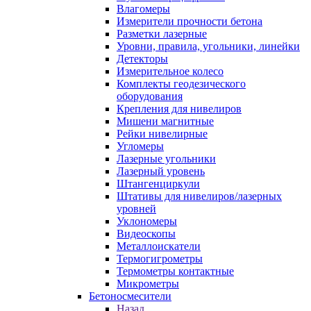
Влагомеры
Измерители прочности бетона
Разметки лазерные
Уровни, правила, угольники, линейки
Детекторы
Измерительное колесо
Комплекты геодезического
оборудования
Крепления для нивелиров
Мишени магнитные
Рейки нивелирные
Угломеры
Лазерные угольники
Лазерный уровень
Штангенциркули
Штативы для нивелиров/лазерных
уровней
Уклономеры
Видеоскопы
Металлоискатели
Термогигрометры
Термометры контактные
Микрометры
Бетоносмесители
Назад