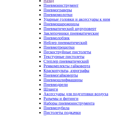
Назад
Пневмоинструмент
Пневмограверы
Пневмомолотки
Ударные головки и аксессуары к ним
Пневмошарожницы
Пневматический шуруповерт
Заклепочники пневматические
Пневмолобзик
Нейлер пневматический
Пневмотрещотки
Пескоструйные пистолеты
Текстурные пистолеты
Степлер пневматический
Ремкомплекты гайковерта
Краскопульты, аэрографы
Пневмогайковерты
Пневмошлифмашины
Пневмодрели
Шланги
Аксессуары для подготовки воздуха
Разъемы и фитинги
Наборы пневмоинструмента
Пневмозубила
Пистолеты подкачки