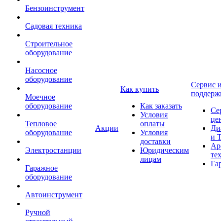
Бензоинструмент
Садовая техника
Строительное
оборудование
Насосное
оборудование
Сервис 
Как купить
поддерж
Моечное
оборудование
Как заказать
Се
Условия
це
Тепловое
оплаты
Акции
Ди
оборудование
Условия
и 
доставки
Ар
Электростанции
Юридическим
те
лицам
Га
Гаражное
оборудование
Автоинструмент
Ручной