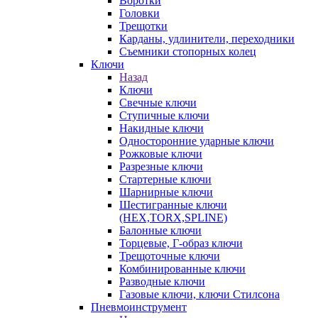
Воротки
Головки
Трещотки
Карданы, удлинители, переходники
Съемники стопорных колец
Ключи
Назад
Ключи
Свечные ключи
Ступичные ключи
Накидные ключи
Односторонние ударные ключи
Рожковые ключи
Разрезные ключи
Стартерные ключи
Шарнирные ключи
Шестигранные ключи
(HEX,TORX,SPLINE)
Балонные ключи
Торцевые, Г-образ ключи
Трещоточные ключи
Комбинированные ключи
Разводные ключи
Газовые ключи, ключи Стилсона
Пневмоинструмент