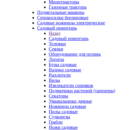
Минитракторы
Газонные трактора
Подметальные машины
Сенокосилки бензиновые
Садовые ножницы электрические
Садовый инвентарь
Назад
Садовый инвентарь
Тележки
Сеялки
Оборудование для полива
Лопаты
Буры садовые
Валики садовые
Рыхлители
Вилы
Извлекатели сорняков
Подвязчики растений (тапенеры)
Секаторы
Умывальники дачные
Ножницы садовые
Пилы садовые
Сучкорезы
Грабли
Ножи садовые