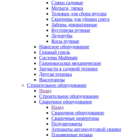
Совки садовые
Мотыги, тяпки
Тележки для сбора мусора
Скреперы для уборки снега
Заборы декоративные
Кусторезы ручные
Ледорубы
Косы ручные
Навесное оборудование
Газовый гриль
Система Multimate
Газонокосилки механические
Запчасти к садовой технике
Другая техника
Высоторезы
Строительное оборудование
Назад
Строительное оборудование
Сварочное оборудование
Назад
Сварочное оборудование
Сварочные инверторы
Полуавтоматы
Аппараты аргонодуговой сварки
Плазменные резаки