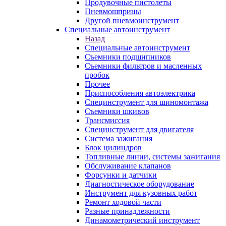
Продувочные пистолеты
Пневмошприцы
Другой пневмоинструмент
Специальные автоинструмент
Назад
Специальные автоинструмент
Съемники подшипников
Съемники фильтров и масленных
пробок
Прочее
Приспособления автоэлектрика
Специнструмент для шиномонтажа
Съемники шкивов
Трансмиссия
Специнструмент для двигателя
Система зажигания
Блок цилиндров
Топливные линии, системы зажигания
Обслуживание клапанов
Форсунки и датчики
Диагностическое оборудование
Инструмент для кузовных работ
Ремонт ходовой части
Разные принадлежности
Динамометрический инструмент