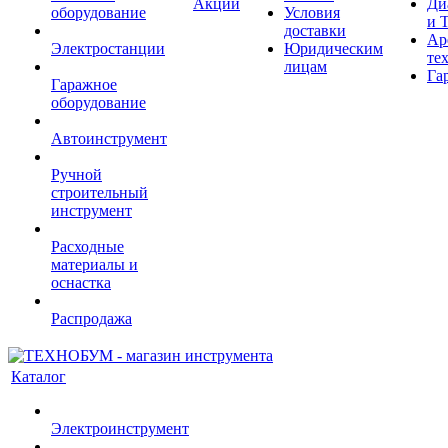
Акции
Ди
оборудование
Условия
и 
доставки
Ар
Электростанции
Юридическим
те
лицам
Га
Гаражное
оборудование
Автоинструмент
Ручной
строительный
инструмент
Расходные
материалы и
оснастка
Распродажа
Каталог
Электроинструмент