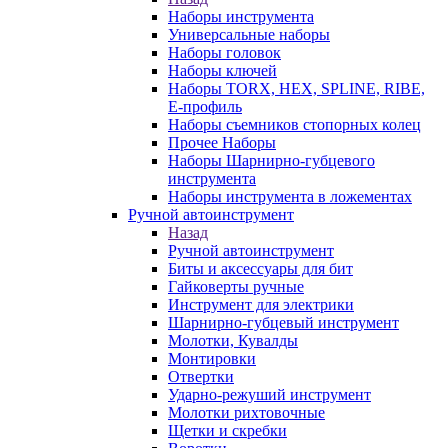
Наборы инструмента
Универсальные наборы
Наборы головок
Наборы ключей
Наборы TORX, HEX, SPLINE, RIBE,
E-профиль
Наборы съемников стопорных колец
Прочее Наборы
Наборы Шарнирно-губцевого
инструмента
Наборы инструмента в ложементах
Ручной автоинструмент
Назад
Ручной автоинструмент
Биты и аксессуары для бит
Гайковерты ручные
Инструмент для электрики
Шарнирно-губцевый инструмент
Молотки, Кувалды
Монтировки
Отвертки
Ударно-режуший инструмент
Молотки рихтовочные
Щетки и скребки