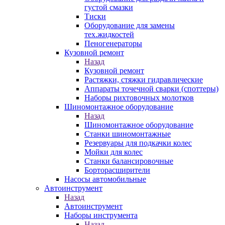
густой смазки
Тиски
Оборудование для замены
тех.жидкостей
Пеногенераторы
Кузовной ремонт
Назад
Кузовной ремонт
Растяжки, стяжки гидравлические
Аппараты точечной сварки (споттеры)
Наборы рихтовочных молотков
Шиномонтажное оборудование
Назад
Шиномонтажное оборудование
Станки шиномонтажные
Резервуары для подкачки колес
Мойки для колес
Станки балансировочные
Борторасширители
Насосы автомобильные
Автоинструмент
Назад
Автоинструмент
Наборы инструмента
Назад