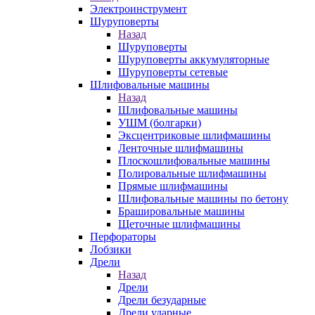
Электроинструмент
Шуруповерты
Назад
Шуруповерты
Шуруповерты аккумуляторные
Шуруповерты сетевые
Шлифовальные машины
Назад
Шлифовальные машины
УШМ (болгарки)
Эксцентриковые шлифмашины
Ленточные шлифмашины
Плоскошлифовальные машины
Полировальные шлифмашины
Прямые шлифмашины
Шлифовальные машины по бетону
Брашировальные машины
Щеточные шлифмашины
Перфораторы
Лобзики
Дрели
Назад
Дрели
Дрели безударные
Дрели ударные