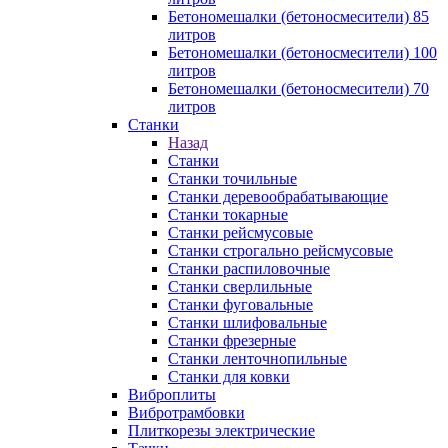
Бетономешалки (бетоносмесители) 85
литров
Бетономешалки (бетоносмесители) 100
литров
Бетономешалки (бетоносмесители) 70
литров
Станки
Назад
Станки
Станки точильные
Станки деревообрабатывающие
Станки токарные
Станки рейсмусовые
Станки строгально рейсмусовые
Станки распиловочные
Станки сверлильные
Станки фуговальные
Станки шлифовальные
Станки фрезерные
Станки ленточнопильные
Станки для ковки
Виброплиты
Вибротрамбовки
Плиткорезы электрические