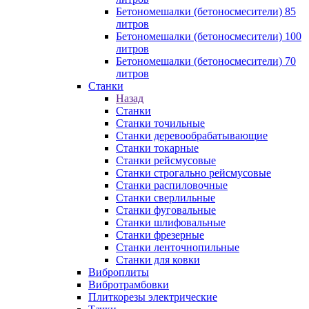
Бетономешалки (бетоносмесители) 85
литров
Бетономешалки (бетоносмесители) 100
литров
Бетономешалки (бетоносмесители) 70
литров
Станки
Назад
Станки
Станки точильные
Станки деревообрабатывающие
Станки токарные
Станки рейсмусовые
Станки строгально рейсмусовые
Станки распиловочные
Станки сверлильные
Станки фуговальные
Станки шлифовальные
Станки фрезерные
Станки ленточнопильные
Станки для ковки
Виброплиты
Вибротрамбовки
Плиткорезы электрические