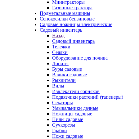
Минитракторы
Газонные трактора
Подметальные машины
Сенокосилки бензиновые
Садовые ножницы электрические
Садовый инвентарь
Назад
Садовый инвентарь
Тележки
Сеялки
Оборудование для полива
Лопаты
Буры садовые
Валики садовые
Рыхлители
Вилы
Извлекатели сорняков
Подвязчики растений (тапенеры)
Секаторы
Умывальники дачные
Ножницы садовые
Пилы садовые
Сучкорезы
Грабли
Ножи садовые