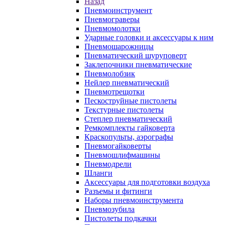
Назад
Пневмоинструмент
Пневмограверы
Пневмомолотки
Ударные головки и аксессуары к ним
Пневмошарожницы
Пневматический шуруповерт
Заклепочники пневматические
Пневмолобзик
Нейлер пневматический
Пневмотрещотки
Пескоструйные пистолеты
Текстурные пистолеты
Степлер пневматический
Ремкомплекты гайковерта
Краскопульты, аэрографы
Пневмогайковерты
Пневмошлифмашины
Пневмодрели
Шланги
Аксессуары для подготовки воздуха
Разъемы и фитинги
Наборы пневмоинструмента
Пневмозубила
Пистолеты подкачки