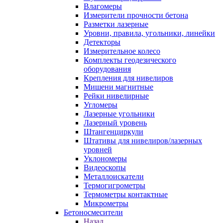
Влагомеры
Измерители прочности бетона
Разметки лазерные
Уровни, правила, угольники, линейки
Детекторы
Измерительное колесо
Комплекты геодезического
оборудования
Крепления для нивелиров
Мишени магнитные
Рейки нивелирные
Угломеры
Лазерные угольники
Лазерный уровень
Штангенциркули
Штативы для нивелиров/лазерных
уровней
Уклономеры
Видеоскопы
Металлоискатели
Термогигрометры
Термометры контактные
Микрометры
Бетоносмесители
Назад