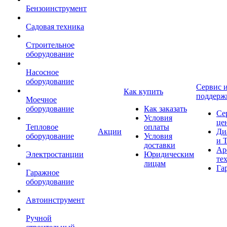
Бензоинструмент
Садовая техника
Строительное
оборудование
Насосное
оборудование
Сервис 
Как купить
поддерж
Моечное
оборудование
Как заказать
Се
Условия
це
Тепловое
оплаты
Акции
Ди
оборудование
Условия
и 
доставки
Ар
Электростанции
Юридическим
те
лицам
Га
Гаражное
оборудование
Автоинструмент
Ручной