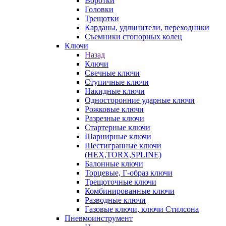
Воротки
Головки
Трещотки
Карданы, удлинители, переходники
Съемники стопорных колец
Ключи
Назад
Ключи
Свечные ключи
Ступичные ключи
Накидные ключи
Односторонние ударные ключи
Рожковые ключи
Разрезные ключи
Стартерные ключи
Шарнирные ключи
Шестигранные ключи
(HEX,TORX,SPLINE)
Балонные ключи
Торцевые, Г-образ ключи
Трещоточные ключи
Комбинированные ключи
Разводные ключи
Газовые ключи, ключи Стилсона
Пневмоинструмент