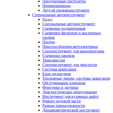
Продувочные пистолеты
Пневмошприцы
Другой пневмоинструмент
Специальные автоинструмент
Назад
Специальные автоинструмент
Съемники подшипников
Съемники фильтров и масленных
пробок
Прочее
Приспособления автоэлектрика
Специнструмент для шиномонтажа
Съемники шкивов
Трансмиссия
Специнструмент для двигателя
Система зажигания
Блок цилиндров
Топливные линии, системы зажигания
Обслуживание клапанов
Форсунки и датчики
Диагностическое оборудование
Инструмент для кузовных работ
Ремонт ходовой части
Разные принадлежности
Динамометрический инструмент