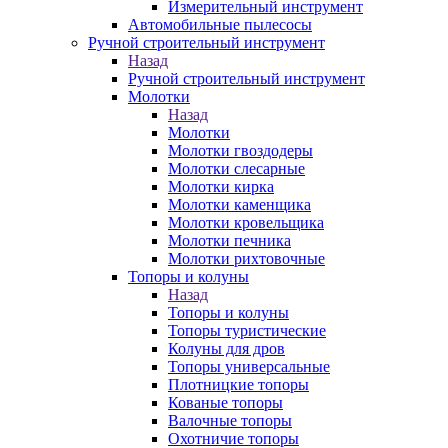
Измерительный инструмент
Автомобильные пылесосы
Ручной строительный инструмент
Назад
Ручной строительный инструмент
Молотки
Назад
Молотки
Молотки гвоздодеры
Молотки слесарные
Молотки кирка
Молотки каменщика
Молотки кровельщика
Молотки печника
Молотки рихтовочные
Топоры и колуны
Назад
Топоры и колуны
Топоры туристические
Колуны для дров
Топоры универсальные
Плотницкие топоры
Кованые топоры
Валочные топоры
Охотничие топоры