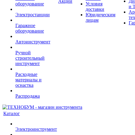
Акции
Ди
оборудование
Условия
и 
доставки
Ар
Электростанции
Юридическим
те
лицам
Га
Гаражное
оборудование
Автоинструмент
Ручной
строительный
инструмент
Расходные
материалы и
оснастка
Распродажа
Каталог
Электроинструмент