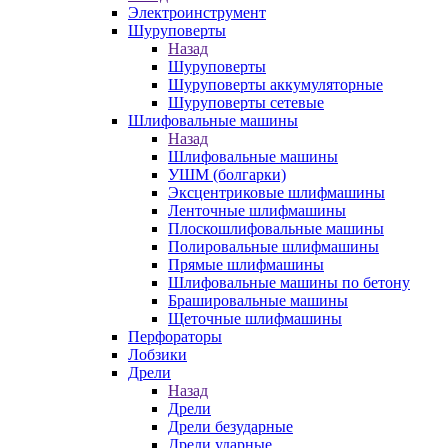
Электроинструмент
Шуруповерты
Назад
Шуруповерты
Шуруповерты аккумуляторные
Шуруповерты сетевые
Шлифовальные машины
Назад
Шлифовальные машины
УШМ (болгарки)
Эксцентриковые шлифмашины
Ленточные шлифмашины
Плоскошлифовальные машины
Полировальные шлифмашины
Прямые шлифмашины
Шлифовальные машины по бетону
Брашировальные машины
Щеточные шлифмашины
Перфораторы
Лобзики
Дрели
Назад
Дрели
Дрели безударные
Дрели ударные