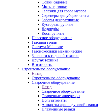
Совки садовые
Мотыги, тяпки
Тележки для сбора мусора
Скреперы для уборки снега
Заборы декоративные
Кусторезы ручные
Ледорубы
Косы ручные
Навесное оборудование
Газовый гриль
Система Multimate
Газонокосилки механические
Запчасти к садовой технике
Другая техника
Высоторезы
Строительное оборудование
Назад
Строительное оборудование
Сварочное оборудование
Назад
Сварочное оборудование
Сварочные инверторы
Полуавтоматы
Аппараты аргонодуговой сварки
Плазменные резаки