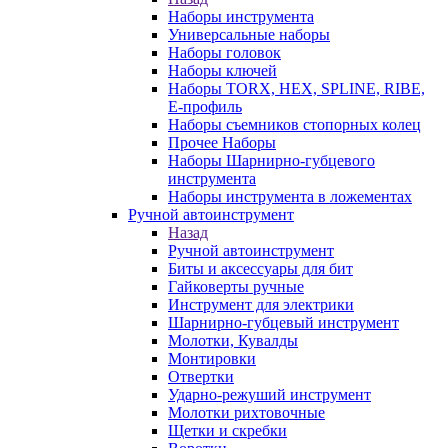
Наборы инструмента
Универсальные наборы
Наборы головок
Наборы ключей
Наборы TORX, HEX, SPLINE, RIBE,
E-профиль
Наборы съемников стопорных колец
Прочее Наборы
Наборы Шарнирно-губцевого
инструмента
Наборы инструмента в ложементах
Ручной автоинструмент
Назад
Ручной автоинструмент
Биты и аксессуары для бит
Гайковерты ручные
Инструмент для электрики
Шарнирно-губцевый инструмент
Молотки, Кувалды
Монтировки
Отвертки
Ударно-режуший инструмент
Молотки рихтовочные
Щетки и скребки