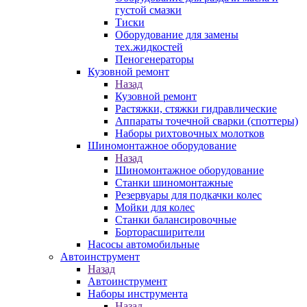
густой смазки
Тиски
Оборудование для замены
тех.жидкостей
Пеногенераторы
Кузовной ремонт
Назад
Кузовной ремонт
Растяжки, стяжки гидравлические
Аппараты точечной сварки (споттеры)
Наборы рихтовочных молотков
Шиномонтажное оборудование
Назад
Шиномонтажное оборудование
Станки шиномонтажные
Резервуары для подкачки колес
Мойки для колес
Станки балансировочные
Борторасширители
Насосы автомобильные
Автоинструмент
Назад
Автоинструмент
Наборы инструмента
Назад