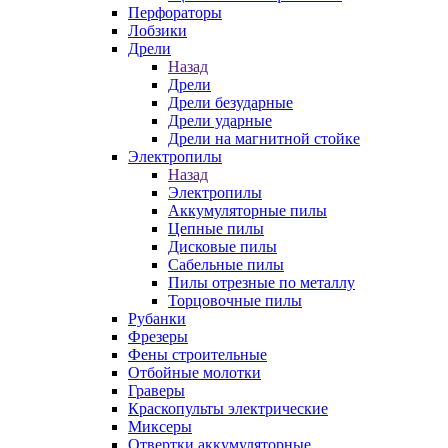
Перфораторы
Лобзики
Дрели
Назад
Дрели
Дрели безударные
Дрели ударные
Дрели на магнитной стойке
Электропилы
Назад
Электропилы
Аккумуляторные пилы
Цепные пилы
Дисковые пилы
Сабельные пилы
Пилы отрезные по металлу
Торцовочные пилы
Рубанки
Фрезеры
Фены строительные
Отбойные молотки
Граверы
Краскопульты электрические
Миксеры
Отвертки аккумуляторные