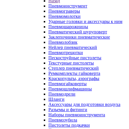
Назад
Пневмоинструмент
Пневмограверы
Пневмомолотки
Ударные головки и аксессуары к ним
Пневмошарожницы
Пневматический шуруповерт
Заклепочники пневматические
Пневмолобзик
Нейлер пневматический
Пневмотрещотки
Пескоструйные пистолеты
Текстурные пистолеты
Степлер пневматический
Ремкомплекты гайковерта
Краскопульты, аэрографы
Пневмогайковерты
Пневмошлифмашины
Пневмодрели
Шланги
Аксессуары для подготовки воздуха
Разъемы и фитинги
Наборы пневмоинструмента
Пневмозубила
Пистолеты подкачки