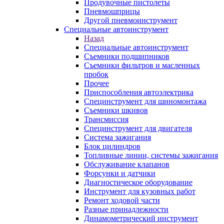
Продувочные пистолеты
Пневмошприцы
Другой пневмоинструмент
Специальные автоинструмент
Назад
Специальные автоинструмент
Съемники подшипников
Съемники фильтров и масленных
пробок
Прочее
Приспособления автоэлектрика
Специнструмент для шиномонтажа
Съемники шкивов
Трансмиссия
Специнструмент для двигателя
Система зажигания
Блок цилиндров
Топливные линии, системы зажигания
Обслуживание клапанов
Форсунки и датчики
Диагностическое оборудование
Инструмент для кузовных работ
Ремонт ходовой части
Разные принадлежности
Динамометрический инструмент