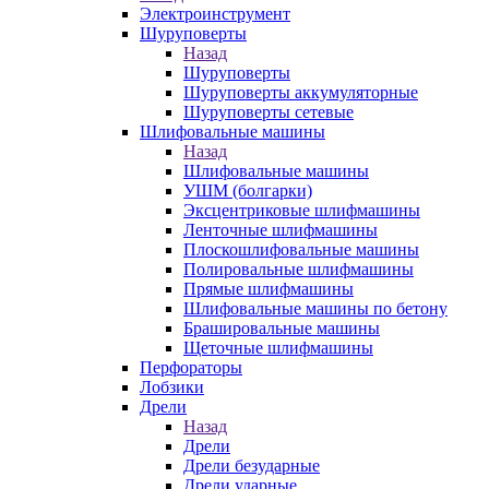
Электроинструмент
Шуруповерты
Назад
Шуруповерты
Шуруповерты аккумуляторные
Шуруповерты сетевые
Шлифовальные машины
Назад
Шлифовальные машины
УШМ (болгарки)
Эксцентриковые шлифмашины
Ленточные шлифмашины
Плоскошлифовальные машины
Полировальные шлифмашины
Прямые шлифмашины
Шлифовальные машины по бетону
Брашировальные машины
Щеточные шлифмашины
Перфораторы
Лобзики
Дрели
Назад
Дрели
Дрели безударные
Дрели ударные