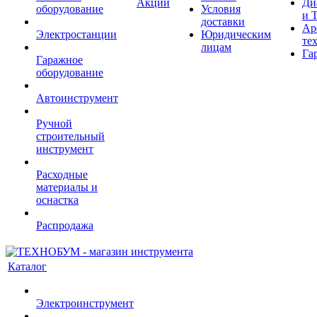
Акции
Ди
оборудование
Условия
и 
доставки
Ар
Электростанции
Юридическим
те
лицам
Га
Гаражное
оборудование
Автоинструмент
Ручной
строительный
инструмент
Расходные
материалы и
оснастка
Распродажа
Каталог
Электроинструмент