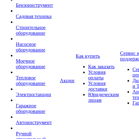
Бензоинструмент
Садовая техника
Строительное
оборудование
Насосное
оборудование
Сервис 
Как купить
поддерж
Моечное
оборудование
Как заказать
Се
Условия
це
Тепловое
оплаты
Акции
Ди
оборудование
Условия
и 
доставки
Ар
Электростанции
Юридическим
те
лицам
Га
Гаражное
оборудование
Автоинструмент
Ручной