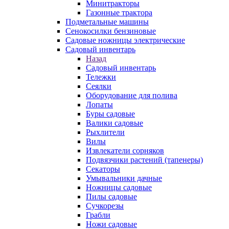
Минитракторы
Газонные трактора
Подметальные машины
Сенокосилки бензиновые
Садовые ножницы электрические
Садовый инвентарь
Назад
Садовый инвентарь
Тележки
Сеялки
Оборудование для полива
Лопаты
Буры садовые
Валики садовые
Рыхлители
Вилы
Извлекатели сорняков
Подвязчики растений (тапенеры)
Секаторы
Умывальники дачные
Ножницы садовые
Пилы садовые
Сучкорезы
Грабли
Ножи садовые