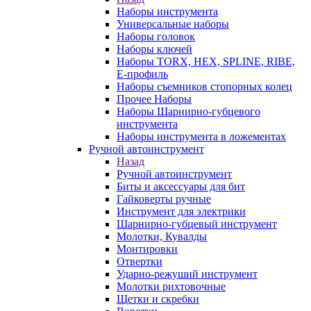
Наборы инструмента
Универсальные наборы
Наборы головок
Наборы ключей
Наборы TORX, HEX, SPLINE, RIBE,
E-профиль
Наборы съемников стопорных колец
Прочее Наборы
Наборы Шарнирно-губцевого
инструмента
Наборы инструмента в ложементах
Ручной автоинструмент
Назад
Ручной автоинструмент
Биты и аксессуары для бит
Гайковерты ручные
Инструмент для электрики
Шарнирно-губцевый инструмент
Молотки, Кувалды
Монтировки
Отвертки
Ударно-режуший инструмент
Молотки рихтовочные
Щетки и скребки