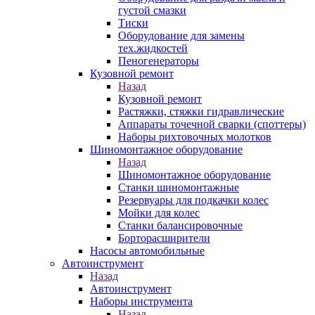
густой смазки
Тиски
Оборудование для замены
тех.жидкостей
Пеногенераторы
Кузовной ремонт
Назад
Кузовной ремонт
Растяжки, стяжки гидравлические
Аппараты точечной сварки (споттеры)
Наборы рихтовочных молотков
Шиномонтажное оборудование
Назад
Шиномонтажное оборудование
Станки шиномонтажные
Резервуары для подкачки колес
Мойки для колес
Станки балансировочные
Борторасширители
Насосы автомобильные
Автоинструмент
Назад
Автоинструмент
Наборы инструмента
Назад