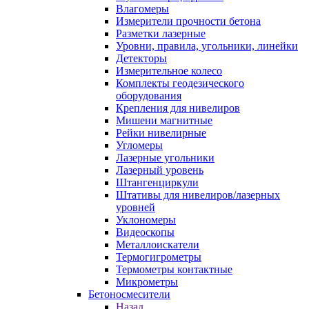
Влагомеры
Измерители прочности бетона
Разметки лазерные
Уровни, правила, угольники, линейки
Детекторы
Измерительное колесо
Комплекты геодезического
оборудования
Крепления для нивелиров
Мишени магнитные
Рейки нивелирные
Угломеры
Лазерные угольники
Лазерный уровень
Штангенциркули
Штативы для нивелиров/лазерных
уровней
Уклономеры
Видеоскопы
Металлоискатели
Термогигрометры
Термометры контактные
Микрометры
Бетоносмесители
Назад