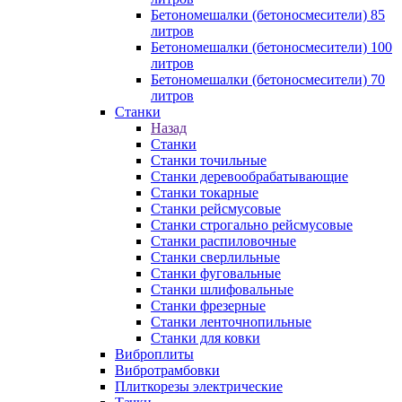
Бетономешалки (бетоносмесители) 85
литров
Бетономешалки (бетоносмесители) 100
литров
Бетономешалки (бетоносмесители) 70
литров
Станки
Назад
Станки
Станки точильные
Станки деревообрабатывающие
Станки токарные
Станки рейсмусовые
Станки строгально рейсмусовые
Станки распиловочные
Станки сверлильные
Станки фуговальные
Станки шлифовальные
Станки фрезерные
Станки ленточнопильные
Станки для ковки
Виброплиты
Вибротрамбовки
Плиткорезы электрические