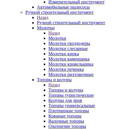
Измерительный инструмент
Автомобильные пылесосы
Ручной строительный инструмент
Назад
Ручной строительный инструмент
Молотки
Назад
Молотки
Молотки гвоздодеры
Молотки слесарные
Молотки кирка
Молотки каменщика
Молотки кровельщика
Молотки печника
Молотки рихтовочные
Топоры и колуны
Назад
Топоры и колуны
Топоры туристические
Колуны для дров
Топоры универсальные
Плотницкие топоры
Кованые топоры
Валочные топоры
Охотничие топоры