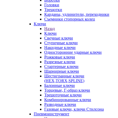
Воротки
Головки
Трещотки
Карданы, удлинители, переходники
Съемники стопорных колец
Ключи
Назад
Ключи
Свечные ключи
Ступичные ключи
Накидные ключи
Односторонние ударные ключи
Рожковые ключи
Разрезные ключи
Стартерные ключи
Шарнирные ключи
Шестигранные ключи
(HEX,TORX,SPLINE)
Балонные ключи
Торцевые, Г-образ ключи
Трещоточные ключи
Комбинированные ключи
Разводные ключи
Газовые ключи, ключи Стилсона
Пневмоинструмент