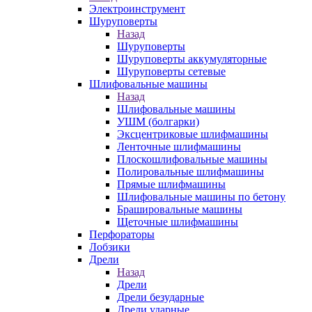
Электроинструмент
Шуруповерты
Назад
Шуруповерты
Шуруповерты аккумуляторные
Шуруповерты сетевые
Шлифовальные машины
Назад
Шлифовальные машины
УШМ (болгарки)
Эксцентриковые шлифмашины
Ленточные шлифмашины
Плоскошлифовальные машины
Полировальные шлифмашины
Прямые шлифмашины
Шлифовальные машины по бетону
Брашировальные машины
Щеточные шлифмашины
Перфораторы
Лобзики
Дрели
Назад
Дрели
Дрели безударные
Дрели ударные