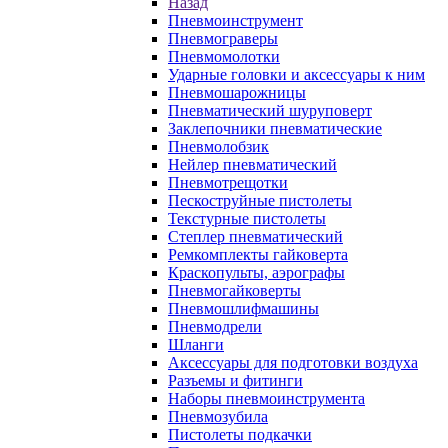
Назад
Пневмоинструмент
Пневмограверы
Пневмомолотки
Ударные головки и аксессуары к ним
Пневмошарожницы
Пневматический шуруповерт
Заклепочники пневматические
Пневмолобзик
Нейлер пневматический
Пневмотрещотки
Пескоструйные пистолеты
Текстурные пистолеты
Степлер пневматический
Ремкомплекты гайковерта
Краскопульты, аэрографы
Пневмогайковерты
Пневмошлифмашины
Пневмодрели
Шланги
Аксессуары для подготовки воздуха
Разъемы и фитинги
Наборы пневмоинструмента
Пневмозубила
Пистолеты подкачки