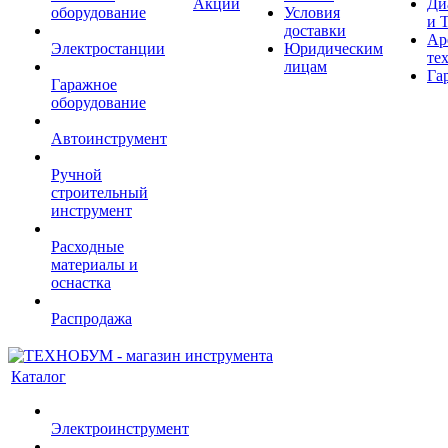
Акции
Ди
оборудование
Условия
и 
доставки
Ар
Электростанции
Юридическим
те
лицам
Га
Гаражное
оборудование
Автоинструмент
Ручной
строительный
инструмент
Расходные
материалы и
оснастка
Распродажа
Каталог
Электроинструмент