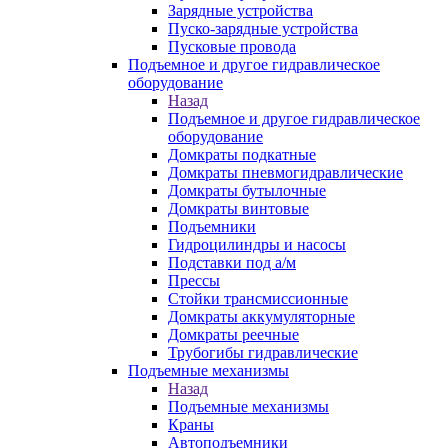
Зарядные устройства
Пуско-зарядные устройства
Пусковые провода
Подъемное и другое гидравлическое
оборудование
Назад
Подъемное и другое гидравлическое
оборудование
Домкраты подкатные
Домкраты пневмогидравлические
Домкраты бутылочные
Домкраты винтовые
Подъемники
Гидроцилиндры и насосы
Подставки под а/м
Прессы
Стойки трансмиссионные
Домкраты аккумуляторные
Домкраты реечные
Трубогибы гидравлические
Подъемные механизмы
Назад
Подъемные механизмы
Краны
Автоподъемники