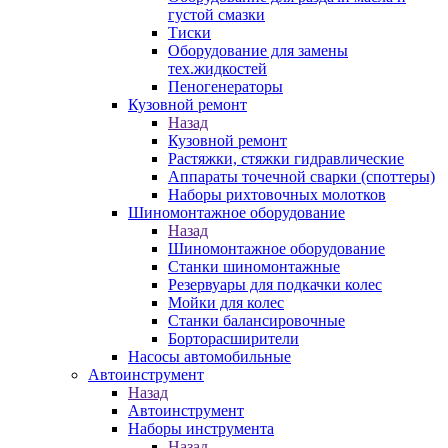
густой смазки
Тиски
Оборудование для замены
тех.жидкостей
Пеногенераторы
Кузовной ремонт
Назад
Кузовной ремонт
Растяжки, стяжки гидравлические
Аппараты точечной сварки (споттеры)
Наборы рихтовочных молотков
Шиномонтажное оборудование
Назад
Шиномонтажное оборудование
Станки шиномонтажные
Резервуары для подкачки колес
Мойки для колес
Станки балансировочные
Борторасширители
Насосы автомобильные
Автоинструмент
Назад
Автоинструмент
Наборы инструмента
Назад