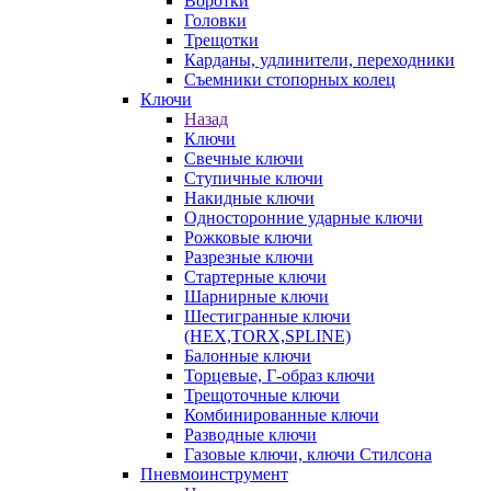
Воротки
Головки
Трещотки
Карданы, удлинители, переходники
Съемники стопорных колец
Ключи
Назад
Ключи
Свечные ключи
Ступичные ключи
Накидные ключи
Односторонние ударные ключи
Рожковые ключи
Разрезные ключи
Стартерные ключи
Шарнирные ключи
Шестигранные ключи
(HEX,TORX,SPLINE)
Балонные ключи
Торцевые, Г-образ ключи
Трещоточные ключи
Комбинированные ключи
Разводные ключи
Газовые ключи, ключи Стилсона
Пневмоинструмент