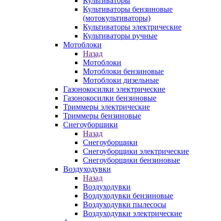
Культиваторы
Культиваторы бензиновые
(мотокультиваторы)
Культиваторы электрические
Культиваторы ручные
Мотоблоки
Назад
Мотоблоки
Мотоблоки бензиновые
Мотоблоки дизельные
Газонокосилки электрические
Газонокосилки бензиновые
Триммеры электрические
Триммеры бензиновые
Снегоуборщики
Назад
Снегоуборщики
Снегоуборщики электрические
Снегоуборщики бензиновые
Воздуходувки
Назад
Воздуходувки
Воздуходувки бензиновые
Воздуходувки пылесосы
Воздуходувки электрические