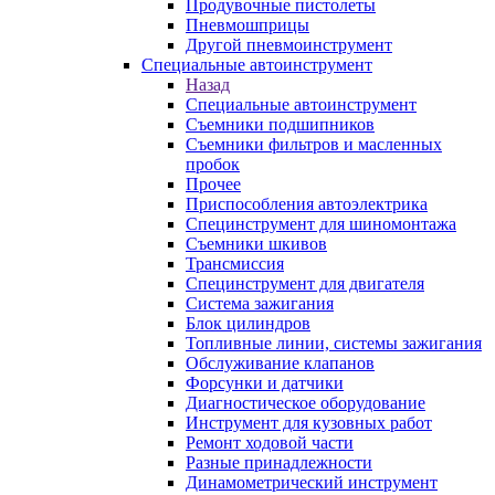
Продувочные пистолеты
Пневмошприцы
Другой пневмоинструмент
Специальные автоинструмент
Назад
Специальные автоинструмент
Съемники подшипников
Съемники фильтров и масленных
пробок
Прочее
Приспособления автоэлектрика
Специнструмент для шиномонтажа
Съемники шкивов
Трансмиссия
Специнструмент для двигателя
Система зажигания
Блок цилиндров
Топливные линии, системы зажигания
Обслуживание клапанов
Форсунки и датчики
Диагностическое оборудование
Инструмент для кузовных работ
Ремонт ходовой части
Разные принадлежности
Динамометрический инструмент