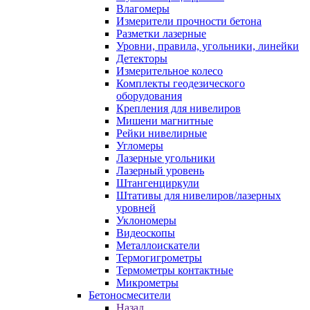
Влагомеры
Измерители прочности бетона
Разметки лазерные
Уровни, правила, угольники, линейки
Детекторы
Измерительное колесо
Комплекты геодезического
оборудования
Крепления для нивелиров
Мишени магнитные
Рейки нивелирные
Угломеры
Лазерные угольники
Лазерный уровень
Штангенциркули
Штативы для нивелиров/лазерных
уровней
Уклономеры
Видеоскопы
Металлоискатели
Термогигрометры
Термометры контактные
Микрометры
Бетоносмесители
Назад