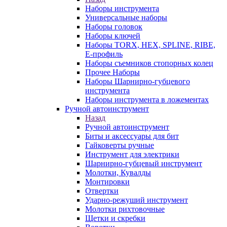
Наборы инструмента
Универсальные наборы
Наборы головок
Наборы ключей
Наборы TORX, HEX, SPLINE, RIBE,
E-профиль
Наборы съемников стопорных колец
Прочее Наборы
Наборы Шарнирно-губцевого
инструмента
Наборы инструмента в ложементах
Ручной автоинструмент
Назад
Ручной автоинструмент
Биты и аксессуары для бит
Гайковерты ручные
Инструмент для электрики
Шарнирно-губцевый инструмент
Молотки, Кувалды
Монтировки
Отвертки
Ударно-режуший инструмент
Молотки рихтовочные
Щетки и скребки