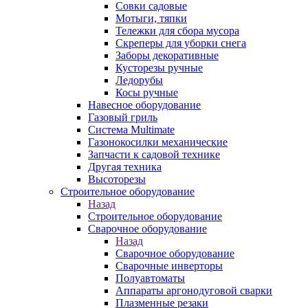
Совки садовые
Мотыги, тяпки
Тележки для сбора мусора
Скреперы для уборки снега
Заборы декоративные
Кусторезы ручные
Ледорубы
Косы ручные
Навесное оборудование
Газовый гриль
Система Multimate
Газонокосилки механические
Запчасти к садовой технике
Другая техника
Высоторезы
Строительное оборудование
Назад
Строительное оборудование
Сварочное оборудование
Назад
Сварочное оборудование
Сварочные инверторы
Полуавтоматы
Аппараты аргонодуговой сварки
Плазменные резаки