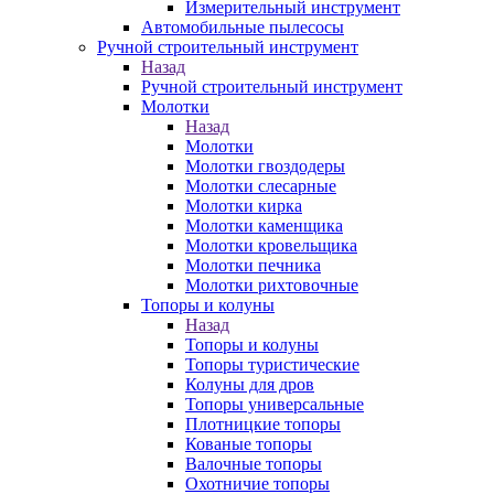
Измерительный инструмент
Автомобильные пылесосы
Ручной строительный инструмент
Назад
Ручной строительный инструмент
Молотки
Назад
Молотки
Молотки гвоздодеры
Молотки слесарные
Молотки кирка
Молотки каменщика
Молотки кровельщика
Молотки печника
Молотки рихтовочные
Топоры и колуны
Назад
Топоры и колуны
Топоры туристические
Колуны для дров
Топоры универсальные
Плотницкие топоры
Кованые топоры
Валочные топоры
Охотничие топоры