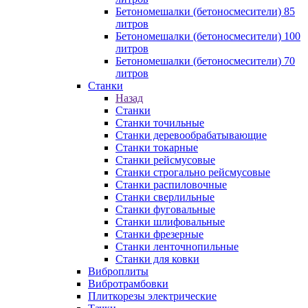
Бетономешалки (бетоносмесители) 85
литров
Бетономешалки (бетоносмесители) 100
литров
Бетономешалки (бетоносмесители) 70
литров
Станки
Назад
Станки
Станки точильные
Станки деревообрабатывающие
Станки токарные
Станки рейсмусовые
Станки строгально рейсмусовые
Станки распиловочные
Станки сверлильные
Станки фуговальные
Станки шлифовальные
Станки фрезерные
Станки ленточнопильные
Станки для ковки
Виброплиты
Вибротрамбовки
Плиткорезы электрические