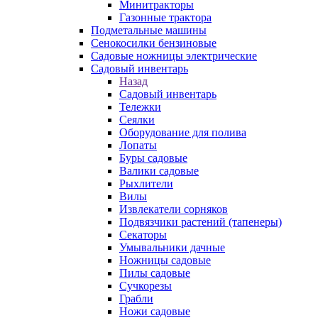
Минитракторы
Газонные трактора
Подметальные машины
Сенокосилки бензиновые
Садовые ножницы электрические
Садовый инвентарь
Назад
Садовый инвентарь
Тележки
Сеялки
Оборудование для полива
Лопаты
Буры садовые
Валики садовые
Рыхлители
Вилы
Извлекатели сорняков
Подвязчики растений (тапенеры)
Секаторы
Умывальники дачные
Ножницы садовые
Пилы садовые
Сучкорезы
Грабли
Ножи садовые