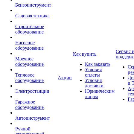
Бензоинструмент
Садовая техника
Строительное
оборудование
Насосное
оборудование
Сервис 
Как купить
поддерж
Моечное
оборудование
Как заказать
Се
Условия
це
Тепловое
оплаты
Акции
Ди
оборудование
Условия
и 
доставки
Ар
Электростанции
Юридическим
те
лицам
Га
Гаражное
оборудование
Автоинструмент
Ручной