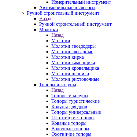
Измерительный инструмент
Автомобильные пылесосы
Ручной строительный инструмент
Назад
Ручной строительный инструмент
Молотки
Назад
Молотки
Молотки гвоздодеры
Молотки слесарные
Молотки кирка
Молотки каменщика
Молотки кровельщика
Молотки печника
Молотки рихтовочные
Топоры и колуны
Назад
Топоры и колуны
Топоры туристические
Колуны для дров
Топоры универсальные
Плотницкие топоры
Кованые топоры
Валочные топоры
Охотничие топоры