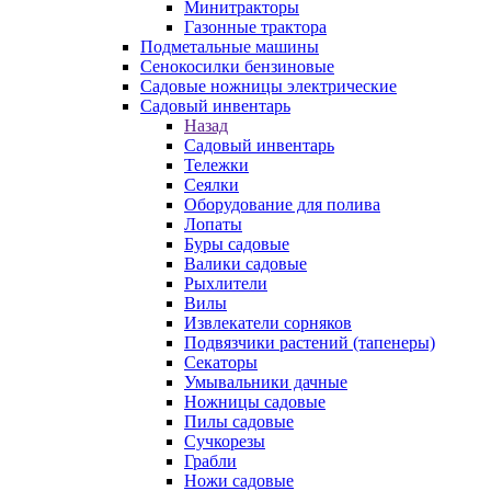
Минитракторы
Газонные трактора
Подметальные машины
Сенокосилки бензиновые
Садовые ножницы электрические
Садовый инвентарь
Назад
Садовый инвентарь
Тележки
Сеялки
Оборудование для полива
Лопаты
Буры садовые
Валики садовые
Рыхлители
Вилы
Извлекатели сорняков
Подвязчики растений (тапенеры)
Секаторы
Умывальники дачные
Ножницы садовые
Пилы садовые
Сучкорезы
Грабли
Ножи садовые