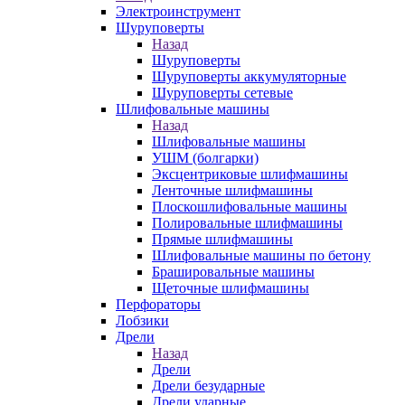
Электроинструмент
Шуруповерты
Назад
Шуруповерты
Шуруповерты аккумуляторные
Шуруповерты сетевые
Шлифовальные машины
Назад
Шлифовальные машины
УШМ (болгарки)
Эксцентриковые шлифмашины
Ленточные шлифмашины
Плоскошлифовальные машины
Полировальные шлифмашины
Прямые шлифмашины
Шлифовальные машины по бетону
Брашировальные машины
Щеточные шлифмашины
Перфораторы
Лобзики
Дрели
Назад
Дрели
Дрели безударные
Дрели ударные