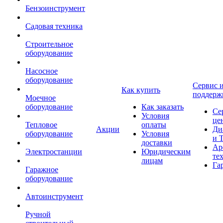
Бензоинструмент
Садовая техника
Строительное
оборудование
Насосное
оборудование
Сервис 
Как купить
поддерж
Моечное
оборудование
Как заказать
Се
Условия
це
Тепловое
оплаты
Акции
Ди
оборудование
Условия
и 
доставки
Ар
Электростанции
Юридическим
те
лицам
Га
Гаражное
оборудование
Автоинструмент
Ручной