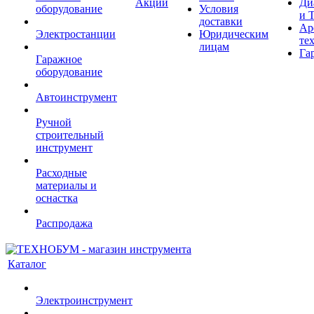
Акции
Ди
оборудование
Условия
и 
доставки
Ар
Электростанции
Юридическим
те
лицам
Га
Гаражное
оборудование
Автоинструмент
Ручной
строительный
инструмент
Расходные
материалы и
оснастка
Распродажа
Каталог
Электроинструмент