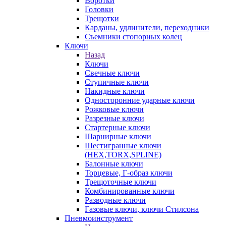
Воротки
Головки
Трещотки
Карданы, удлинители, переходники
Съемники стопорных колец
Ключи
Назад
Ключи
Свечные ключи
Ступичные ключи
Накидные ключи
Односторонние ударные ключи
Рожковые ключи
Разрезные ключи
Стартерные ключи
Шарнирные ключи
Шестигранные ключи
(HEX,TORX,SPLINE)
Балонные ключи
Торцевые, Г-образ ключи
Трещоточные ключи
Комбинированные ключи
Разводные ключи
Газовые ключи, ключи Стилсона
Пневмоинструмент