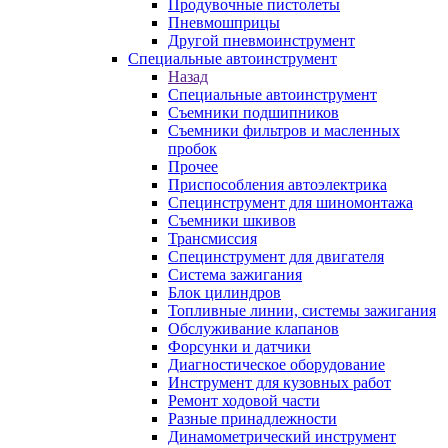
Продувочные пистолеты
Пневмошприцы
Другой пневмоинструмент
Специальные автоинструмент
Назад
Специальные автоинструмент
Съемники подшипников
Съемники фильтров и масленных
пробок
Прочее
Приспособления автоэлектрика
Специнструмент для шиномонтажа
Съемники шкивов
Трансмиссия
Специнструмент для двигателя
Система зажигания
Блок цилиндров
Топливные линии, системы зажигания
Обслуживание клапанов
Форсунки и датчики
Диагностическое оборудование
Инструмент для кузовных работ
Ремонт ходовой части
Разные принадлежности
Динамометрический инструмент