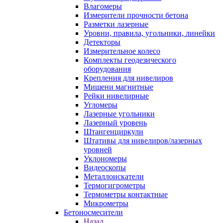
Влагомеры
Измерители прочности бетона
Разметки лазерные
Уровни, правила, угольники, линейки
Детекторы
Измерительное колесо
Комплекты геодезического
оборудования
Крепления для нивелиров
Мишени магнитные
Рейки нивелирные
Угломеры
Лазерные угольники
Лазерный уровень
Штангенциркули
Штативы для нивелиров/лазерных
уровней
Уклономеры
Видеоскопы
Металлоискатели
Термогигрометры
Термометры контактные
Микрометры
Бетоносмесители
Назад