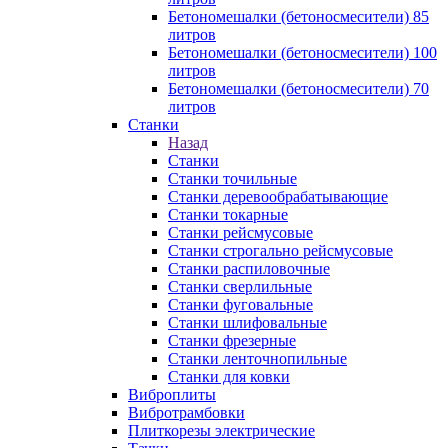
Бетономешалки (бетоносмесители) 85
литров
Бетономешалки (бетоносмесители) 100
литров
Бетономешалки (бетоносмесители) 70
литров
Станки
Назад
Станки
Станки точильные
Станки деревообрабатывающие
Станки токарные
Станки рейсмусовые
Станки строгально рейсмусовые
Станки распиловочные
Станки сверлильные
Станки фуговальные
Станки шлифовальные
Станки фрезерные
Станки ленточнопильные
Станки для ковки
Виброплиты
Вибротрамбовки
Плиткорезы электрические