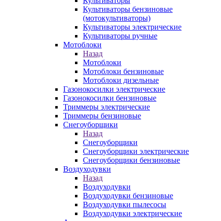
Культиваторы
Культиваторы бензиновые
(мотокультиваторы)
Культиваторы электрические
Культиваторы ручные
Мотоблоки
Назад
Мотоблоки
Мотоблоки бензиновые
Мотоблоки дизельные
Газонокосилки электрические
Газонокосилки бензиновые
Триммеры электрические
Триммеры бензиновые
Снегоуборщики
Назад
Снегоуборщики
Снегоуборщики электрические
Снегоуборщики бензиновые
Воздуходувки
Назад
Воздуходувки
Воздуходувки бензиновые
Воздуходувки пылесосы
Воздуходувки электрические