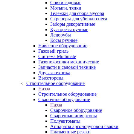
Совки садовые
Мотыги, тяпки
Тележки для сбора мусора
Скреперы для уборки снега
Заборы декоративные
Кусторезы ручные
Ледорубы
Косы ручные
Навесное оборудование
Газовый гриль
Система Multimate
Газонокосилки механические
Запчасти к садовой технике
Другая техника
Высоторезы
Строительное оборудование
Назад
Строительное оборудование
Сварочное оборудование
Назад
Сварочное оборудование
Сварочные инверторы
Полуавтоматы
Аппараты аргонодуговой сварки
Плазменные резаки