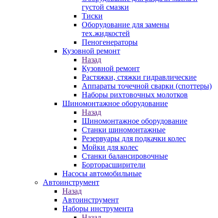
густой смазки
Тиски
Оборудование для замены
тех.жидкостей
Пеногенераторы
Кузовной ремонт
Назад
Кузовной ремонт
Растяжки, стяжки гидравлические
Аппараты точечной сварки (споттеры)
Наборы рихтовочных молотков
Шиномонтажное оборудование
Назад
Шиномонтажное оборудование
Станки шиномонтажные
Резервуары для подкачки колес
Мойки для колес
Станки балансировочные
Борторасширители
Насосы автомобильные
Автоинструмент
Назад
Автоинструмент
Наборы инструмента
Назад