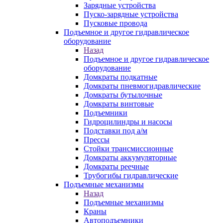
Зарядные устройства
Пуско-зарядные устройства
Пусковые провода
Подъемное и другое гидравлическое
оборудование
Назад
Подъемное и другое гидравлическое
оборудование
Домкраты подкатные
Домкраты пневмогидравлические
Домкраты бутылочные
Домкраты винтовые
Подъемники
Гидроцилиндры и насосы
Подставки под а/м
Прессы
Стойки трансмиссионные
Домкраты аккумуляторные
Домкраты реечные
Трубогибы гидравлические
Подъемные механизмы
Назад
Подъемные механизмы
Краны
Автоподъемники