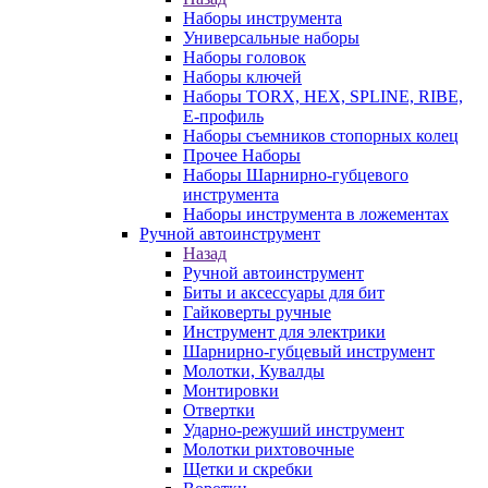
Наборы инструмента
Универсальные наборы
Наборы головок
Наборы ключей
Наборы TORX, HEX, SPLINE, RIBE,
E-профиль
Наборы съемников стопорных колец
Прочее Наборы
Наборы Шарнирно-губцевого
инструмента
Наборы инструмента в ложементах
Ручной автоинструмент
Назад
Ручной автоинструмент
Биты и аксессуары для бит
Гайковерты ручные
Инструмент для электрики
Шарнирно-губцевый инструмент
Молотки, Кувалды
Монтировки
Отвертки
Ударно-режуший инструмент
Молотки рихтовочные
Щетки и скребки