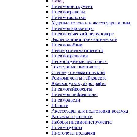
Назад
Пневмоинструмент
Пневмограверы
Пневмомолотки
Ударные головки и аксессуары к ним
Пневмошарожницы
Пневматический шуруповерт
Заклепочники пневматические
Пневмолобзик
Нейлер пневматический
Пневмотрещотки
Пескоструйные пистолеты
Текстурные пистолеты
Степлер пневматический
Ремкомплекты гайковерта
Краскопульты, аэрографы
Пневмогайковерты
Пневмошлифмашины
Пневмодрели
Шланги
Аксессуары для подготовки воздуха
Разъемы и фитинги
Наборы пневмоинструмента
Пневмозубила
Пистолеты подкачки