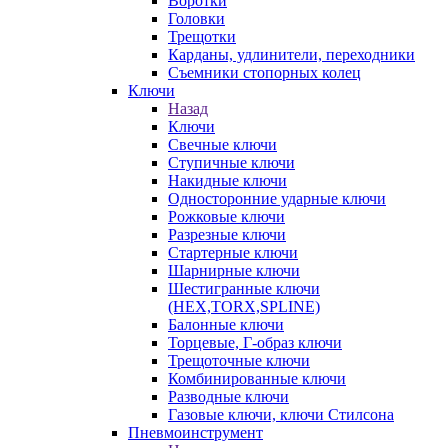
Воротки
Головки
Трещотки
Карданы, удлинители, переходники
Съемники стопорных колец
Ключи
Назад
Ключи
Свечные ключи
Ступичные ключи
Накидные ключи
Односторонние ударные ключи
Рожковые ключи
Разрезные ключи
Стартерные ключи
Шарнирные ключи
Шестигранные ключи
(HEX,TORX,SPLINE)
Балонные ключи
Торцевые, Г-образ ключи
Трещоточные ключи
Комбинированные ключи
Разводные ключи
Газовые ключи, ключи Стилсона
Пневмоинструмент