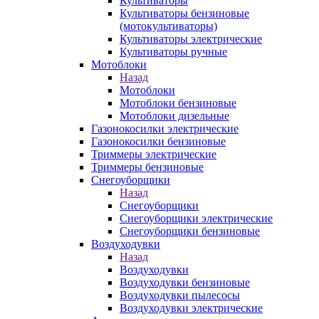
Культиваторы
Культиваторы бензиновые
(мотокультиваторы)
Культиваторы электрические
Культиваторы ручные
Мотоблоки
Назад
Мотоблоки
Мотоблоки бензиновые
Мотоблоки дизельные
Газонокосилки электрические
Газонокосилки бензиновые
Триммеры электрические
Триммеры бензиновые
Снегоуборщики
Назад
Снегоуборщики
Снегоуборщики электрические
Снегоуборщики бензиновые
Воздуходувки
Назад
Воздуходувки
Воздуходувки бензиновые
Воздуходувки пылесосы
Воздуходувки электрические