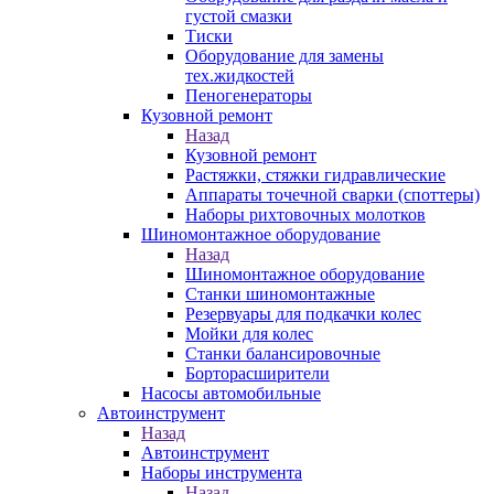
густой смазки
Тиски
Оборудование для замены
тех.жидкостей
Пеногенераторы
Кузовной ремонт
Назад
Кузовной ремонт
Растяжки, стяжки гидравлические
Аппараты точечной сварки (споттеры)
Наборы рихтовочных молотков
Шиномонтажное оборудование
Назад
Шиномонтажное оборудование
Станки шиномонтажные
Резервуары для подкачки колес
Мойки для колес
Станки балансировочные
Борторасширители
Насосы автомобильные
Автоинструмент
Назад
Автоинструмент
Наборы инструмента
Назад