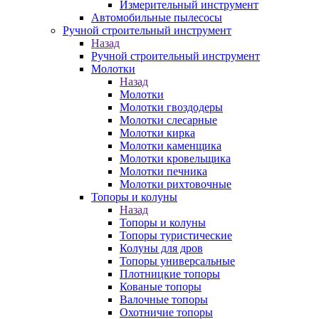
Измерительный инструмент
Автомобильные пылесосы
Ручной строительный инструмент
Назад
Ручной строительный инструмент
Молотки
Назад
Молотки
Молотки гвоздодеры
Молотки слесарные
Молотки кирка
Молотки каменщика
Молотки кровельщика
Молотки печника
Молотки рихтовочные
Топоры и колуны
Назад
Топоры и колуны
Топоры туристические
Колуны для дров
Топоры универсальные
Плотницкие топоры
Кованые топоры
Валочные топоры
Охотничие топоры