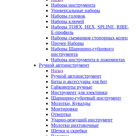
Наборы инструмента
Универсальные наборы
Наборы головок
Наборы ключей
Наборы TORX, HEX, SPLINE, RIBE,
E-профиль
Наборы съемников стопорных колец
Прочее Наборы
Наборы Шарнирно-губцевого
инструмента
Наборы инструмента в ложементах
Ручной автоинструмент
Назад
Ручной автоинструмент
Биты и аксессуары для бит
Гайковерты ручные
Инструмент для электрики
Шарнирно-губцевый инструмент
Молотки, Кувалды
Монтировки
Отвертки
Ударно-режуший инструмент
Молотки рихтовочные
Щетки и скребки