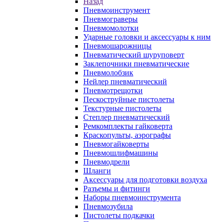
Назад
Пневмоинструмент
Пневмограверы
Пневмомолотки
Ударные головки и аксессуары к ним
Пневмошарожницы
Пневматический шуруповерт
Заклепочники пневматические
Пневмолобзик
Нейлер пневматический
Пневмотрещотки
Пескоструйные пистолеты
Текстурные пистолеты
Степлер пневматический
Ремкомплекты гайковерта
Краскопульты, аэрографы
Пневмогайковерты
Пневмошлифмашины
Пневмодрели
Шланги
Аксессуары для подготовки воздуха
Разъемы и фитинги
Наборы пневмоинструмента
Пневмозубила
Пистолеты подкачки