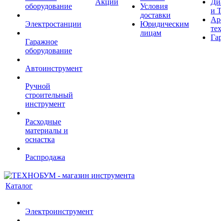
Акции
Ди
оборудование
Условия
и 
доставки
Ар
Электростанции
Юридическим
те
лицам
Га
Гаражное
оборудование
Автоинструмент
Ручной
строительный
инструмент
Расходные
материалы и
оснастка
Распродажа
Каталог
Электроинструмент