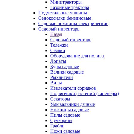
Минитракторы
Газонные трактора
Подметальные машины
Сенокосилки бензиновые
Садовые ножницы электрические
Садовый инвентарь
Назад
Садовый инвентарь
Тележки
Сеялки
Оборудование для полива
Лопаты
Буры садовые
Валики садовые
Рыхлители
Вилы
Извлекатели сорняков
Подвязчики растений (тапенеры)
Секаторы
Умывальники дачные
Ножницы садовые
Пилы садовые
Сучкорезы
Грабли
Ножи садовые