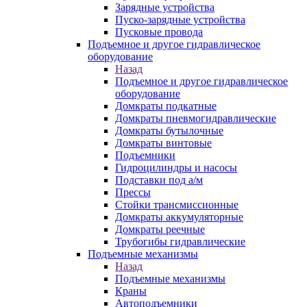
Зарядные устройства
Пуско-зарядные устройства
Пусковые провода
Подъемное и другое гидравлическое
оборудование
Назад
Подъемное и другое гидравлическое
оборудование
Домкраты подкатные
Домкраты пневмогидравлические
Домкраты бутылочные
Домкраты винтовые
Подъемники
Гидроцилиндры и насосы
Подставки под а/м
Прессы
Стойки трансмиссионные
Домкраты аккумуляторные
Домкраты реечные
Трубогибы гидравлические
Подъемные механизмы
Назад
Подъемные механизмы
Краны
Автоподъемники