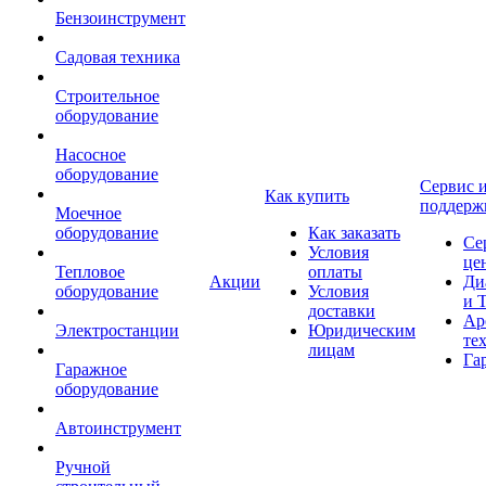
Бензоинструмент
Садовая техника
Строительное
оборудование
Насосное
оборудование
Сервис 
Как купить
поддерж
Моечное
оборудование
Как заказать
Се
Условия
це
Тепловое
оплаты
Акции
Ди
оборудование
Условия
и 
доставки
Ар
Электростанции
Юридическим
те
лицам
Га
Гаражное
оборудование
Автоинструмент
Ручной