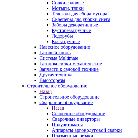
Совки садовые
Мотыги, тяпки
Тележки для сбора мусора
Скреперы для уборки снега
Заборы декоративные
Кусторезы ручные
Ледорубы
Косы ручные
Навесное оборудование
Газовый гриль
Система Multimate
Газонокосилки механические
Запчасти к садовой технике
Другая техника
Высоторезы
Строительное оборудование
Назад
Строительное оборудование
Сварочное оборудование
Назад
Сварочное оборудование
Сварочные инверторы
Полуавтоматы
Аппараты аргонодуговой сварки
Плазменные резаки