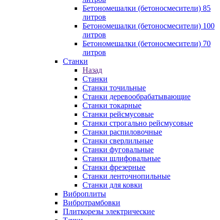
Бетономешалки (бетоносмесители) 85
литров
Бетономешалки (бетоносмесители) 100
литров
Бетономешалки (бетоносмесители) 70
литров
Станки
Назад
Станки
Станки точильные
Станки деревообрабатывающие
Станки токарные
Станки рейсмусовые
Станки строгально рейсмусовые
Станки распиловочные
Станки сверлильные
Станки фуговальные
Станки шлифовальные
Станки фрезерные
Станки ленточнопильные
Станки для ковки
Виброплиты
Вибротрамбовки
Плиткорезы электрические