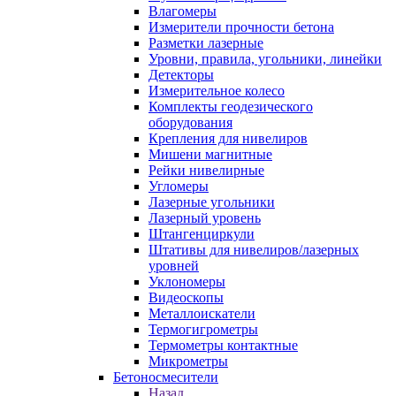
Влагомеры
Измерители прочности бетона
Разметки лазерные
Уровни, правила, угольники, линейки
Детекторы
Измерительное колесо
Комплекты геодезического
оборудования
Крепления для нивелиров
Мишени магнитные
Рейки нивелирные
Угломеры
Лазерные угольники
Лазерный уровень
Штангенциркули
Штативы для нивелиров/лазерных
уровней
Уклономеры
Видеоскопы
Металлоискатели
Термогигрометры
Термометры контактные
Микрометры
Бетоносмесители
Назад