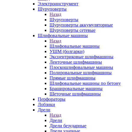
Электроинструмент
Шуруповерты
Назад
Шуруповерты
Шуруповерты аккумуляторные
Шуруповерты сетевые
Шлифовальные машины
Назад
Шлифовальные машины
УШМ (болгарки)
Эксцентриковые шлифмашины
Ленточные шлифмашины
Плоскошлифовальные машины
Полировальные шлифмашины
Прямые шлифмашины
Шлифовальные машины по бетону
Брашировальные машины
Щеточные шлифмашины
Перфораторы
Лобзики
Дрели
Назад
Дрели
Дрели безударные
Дрели ударные