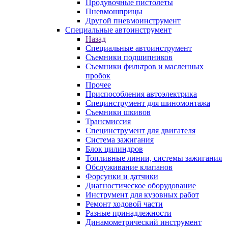
Продувочные пистолеты
Пневмошприцы
Другой пневмоинструмент
Специальные автоинструмент
Назад
Специальные автоинструмент
Съемники подшипников
Съемники фильтров и масленных
пробок
Прочее
Приспособления автоэлектрика
Специнструмент для шиномонтажа
Съемники шкивов
Трансмиссия
Специнструмент для двигателя
Система зажигания
Блок цилиндров
Топливные линии, системы зажигания
Обслуживание клапанов
Форсунки и датчики
Диагностическое оборудование
Инструмент для кузовных работ
Ремонт ходовой части
Разные принадлежности
Динамометрический инструмент