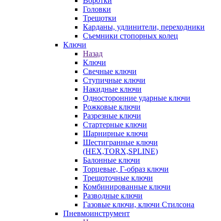
Воротки
Головки
Трещотки
Карданы, удлинители, переходники
Съемники стопорных колец
Ключи
Назад
Ключи
Свечные ключи
Ступичные ключи
Накидные ключи
Односторонние ударные ключи
Рожковые ключи
Разрезные ключи
Стартерные ключи
Шарнирные ключи
Шестигранные ключи
(HEX,TORX,SPLINE)
Балонные ключи
Торцевые, Г-образ ключи
Трещоточные ключи
Комбинированные ключи
Разводные ключи
Газовые ключи, ключи Стилсона
Пневмоинструмент