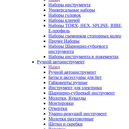
Наборы инструмента
Универсальные наборы
Наборы головок
Наборы ключей
Наборы TORX, HEX, SPLINE, RIBE,
E-профиль
Наборы съемников стопорных колец
Прочее Наборы
Наборы Шарнирно-губцевого
инструмента
Наборы инструмента в ложементах
Ручной автоинструмент
Назад
Ручной автоинструмент
Биты и аксессуары для бит
Гайковерты ручные
Инструмент для электрики
Шарнирно-губцевый инструмент
Молотки, Кувалды
Монтировки
Отвертки
Ударно-режуший инструмент
Молотки рихтовочные
Щетки и скребки