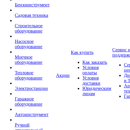
Бензоинструмент
Садовая техника
Строительное
оборудование
Насосное
оборудование
Сервис 
Как купить
поддерж
Моечное
оборудование
Как заказать
Се
Условия
це
Тепловое
оплаты
Акции
Ди
оборудование
Условия
и 
доставки
Ар
Электростанции
Юридическим
те
лицам
Га
Гаражное
оборудование
Автоинструмент
Ручной