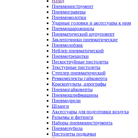
Назад
Пневмоинструмент
Пневмограверы
Пневмомолотки
Ударные головки и аксессуары к ним
Пневмошарожницы
Пневматический шуруповерт
Заклепочники пневматические
Пневмолобзик
Нейлер пневматический
Пневмотрещотки
Пескоструйные пистолеты
Текстурные пистолеты
Степлер пневматический
Ремкомплекты гайковерта
Краскопульты, аэрографы
Пневмогайковерты
Пневмошлифмашины
Пневмодрели
Шланги
Аксессуары для подготовки воздуха
Разъемы и фитинги
Наборы пневмоинструмента
Пневмозубила
Пистолеты подкачки