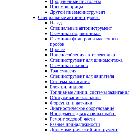
Продувочные пистолеты
Пневмошприцы
Другой пневмоинструмент
Специальные автоинструмент
Назад
Специальные автоинструмент
Съемники подшипников
Съемники фильтров и масленных
пробок
Прочее
Приспособления автоэлектрика
Специнструмент для шиномонтажа
Съемники шкивов
Трансмиссия
Специнструмент для двигателя
Система зажигания
Блок цилиндров
Топливные линии, системы зажигания
Обслуживание клапанов
Форсунки и датчики
Диагностическое оборудование
Инструмент для кузовных работ
Ремонт ходовой части
Разные принадлежности
Динамометрический инструмент