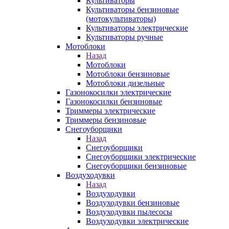
Культиваторы
Культиваторы бензиновые
(мотокультиваторы)
Культиваторы электрические
Культиваторы ручные
Мотоблоки
Назад
Мотоблоки
Мотоблоки бензиновые
Мотоблоки дизельные
Газонокосилки электрические
Газонокосилки бензиновые
Триммеры электрические
Триммеры бензиновые
Снегоуборщики
Назад
Снегоуборщики
Снегоуборщики электрические
Снегоуборщики бензиновые
Воздуходувки
Назад
Воздуходувки
Воздуходувки бензиновые
Воздуходувки пылесосы
Воздуходувки электрические