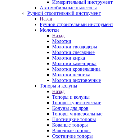
Измерительный инструмент
Автомобильные пылесосы
Ручной строительный инструмент
Назад
Ручной строительный инструмент
Молотки
Назад
Молотки
Молотки гвоздодеры
Молотки слесарные
Молотки кирка
Молотки каменщика
Молотки кровельщика
Молотки печника
Молотки рихтовочные
Топоры и колуны
Назад
Топоры и колуны
Топоры туристические
Колуны для дров
Топоры универсальные
Плотницкие топоры
Кованые топоры
Валочные топоры
Охотничие топоры