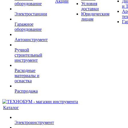
Акции
Ди
оборудование
Условия
и 
доставки
Ар
Электростанции
Юридическим
те
лицам
Га
Гаражное
оборудование
Автоинструмент
Ручной
строительный
инструмент
Расходные
материалы и
оснастка
Распродажа
Каталог
Электроинструмент