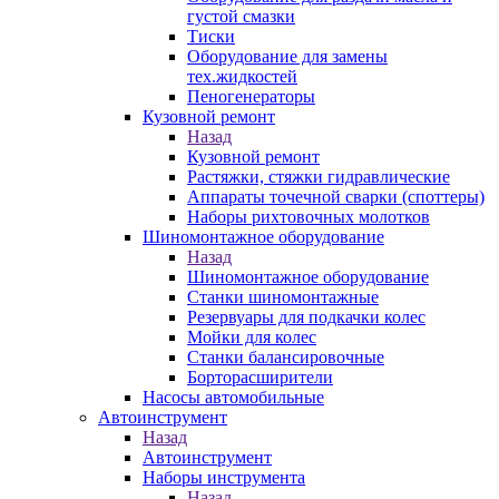
густой смазки
Тиски
Оборудование для замены
тех.жидкостей
Пеногенераторы
Кузовной ремонт
Назад
Кузовной ремонт
Растяжки, стяжки гидравлические
Аппараты точечной сварки (споттеры)
Наборы рихтовочных молотков
Шиномонтажное оборудование
Назад
Шиномонтажное оборудование
Станки шиномонтажные
Резервуары для подкачки колес
Мойки для колес
Станки балансировочные
Борторасширители
Насосы автомобильные
Автоинструмент
Назад
Автоинструмент
Наборы инструмента
Назад