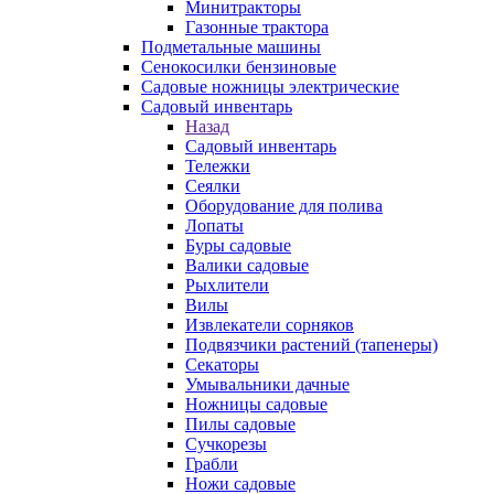
Минитракторы
Газонные трактора
Подметальные машины
Сенокосилки бензиновые
Садовые ножницы электрические
Садовый инвентарь
Назад
Садовый инвентарь
Тележки
Сеялки
Оборудование для полива
Лопаты
Буры садовые
Валики садовые
Рыхлители
Вилы
Извлекатели сорняков
Подвязчики растений (тапенеры)
Секаторы
Умывальники дачные
Ножницы садовые
Пилы садовые
Сучкорезы
Грабли
Ножи садовые