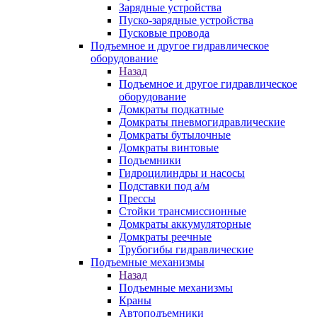
Зарядные устройства
Пуско-зарядные устройства
Пусковые провода
Подъемное и другое гидравлическое
оборудование
Назад
Подъемное и другое гидравлическое
оборудование
Домкраты подкатные
Домкраты пневмогидравлические
Домкраты бутылочные
Домкраты винтовые
Подъемники
Гидроцилиндры и насосы
Подставки под а/м
Прессы
Стойки трансмиссионные
Домкраты аккумуляторные
Домкраты реечные
Трубогибы гидравлические
Подъемные механизмы
Назад
Подъемные механизмы
Краны
Автоподъемники