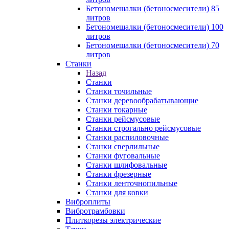
Бетономешалки (бетоносмесители) 85
литров
Бетономешалки (бетоносмесители) 100
литров
Бетономешалки (бетоносмесители) 70
литров
Станки
Назад
Станки
Станки точильные
Станки деревообрабатывающие
Станки токарные
Станки рейсмусовые
Станки строгально рейсмусовые
Станки распиловочные
Станки сверлильные
Станки фуговальные
Станки шлифовальные
Станки фрезерные
Станки ленточнопильные
Станки для ковки
Виброплиты
Вибротрамбовки
Плиткорезы электрические