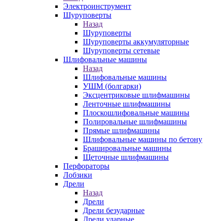
Электроинструмент
Шуруповерты
Назад
Шуруповерты
Шуруповерты аккумуляторные
Шуруповерты сетевые
Шлифовальные машины
Назад
Шлифовальные машины
УШМ (болгарки)
Эксцентриковые шлифмашины
Ленточные шлифмашины
Плоскошлифовальные машины
Полировальные шлифмашины
Прямые шлифмашины
Шлифовальные машины по бетону
Брашировальные машины
Щеточные шлифмашины
Перфораторы
Лобзики
Дрели
Назад
Дрели
Дрели безударные
Дрели ударные