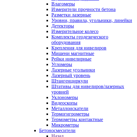
Влагомеры
Измерители прочности бетона
Разметки лазерные
Уровни, правила, угольники, линейки
Детекторы
Измерительное колесо
Комплекты геодезического
оборудования
Крепления для нивелиров
Мишени магнитные
Рейки нивелирные
Угломеры
Лазерные угольники
Лазерный уровень
Штангенциркули
Штативы для нивелиров/лазерных
уровней
Уклономеры
Видеоскопы
Металлоискатели
Термогигрометры
Термометры контактные
Микрометры
Бетоносмесители
Назад