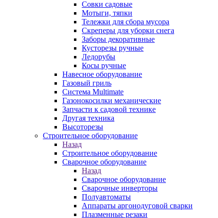
Совки садовые
Мотыги, тяпки
Тележки для сбора мусора
Скреперы для уборки снега
Заборы декоративные
Кусторезы ручные
Ледорубы
Косы ручные
Навесное оборудование
Газовый гриль
Система Multimate
Газонокосилки механические
Запчасти к садовой технике
Другая техника
Высоторезы
Строительное оборудование
Назад
Строительное оборудование
Сварочное оборудование
Назад
Сварочное оборудование
Сварочные инверторы
Полуавтоматы
Аппараты аргонодуговой сварки
Плазменные резаки