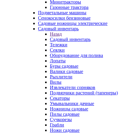
Минитракторы
Газонные трактора
Подметальные машины
Сенокосилки бензиновые
Садовые ножницы электрические
Садовый инвентарь
Назад
Садовый инвентарь
Тележки
Сеялки
Оборудование для полива
Лопаты
Буры садовые
Валики садовые
Рыхлители
Вилы
Извлекатели сорняков
Подвязчики растений (тапенеры)
Секаторы
Умывальники дачные
Ножницы садовые
Пилы садовые
Сучкорезы
Грабли
Ножи садовые