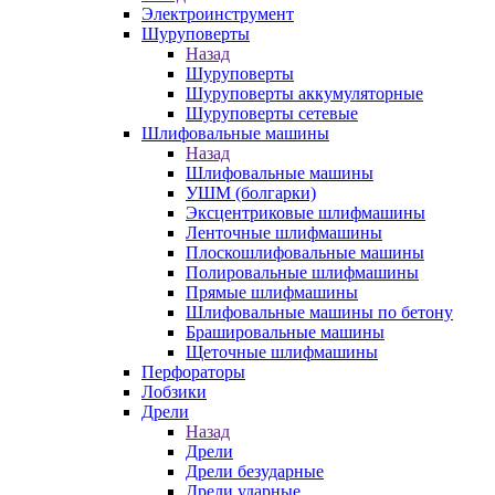
Электроинструмент
Шуруповерты
Назад
Шуруповерты
Шуруповерты аккумуляторные
Шуруповерты сетевые
Шлифовальные машины
Назад
Шлифовальные машины
УШМ (болгарки)
Эксцентриковые шлифмашины
Ленточные шлифмашины
Плоскошлифовальные машины
Полировальные шлифмашины
Прямые шлифмашины
Шлифовальные машины по бетону
Брашировальные машины
Щеточные шлифмашины
Перфораторы
Лобзики
Дрели
Назад
Дрели
Дрели безударные
Дрели ударные