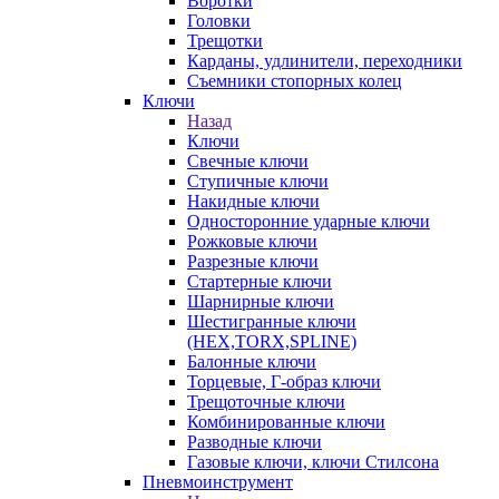
Воротки
Головки
Трещотки
Карданы, удлинители, переходники
Съемники стопорных колец
Ключи
Назад
Ключи
Свечные ключи
Ступичные ключи
Накидные ключи
Односторонние ударные ключи
Рожковые ключи
Разрезные ключи
Стартерные ключи
Шарнирные ключи
Шестигранные ключи
(HEX,TORX,SPLINE)
Балонные ключи
Торцевые, Г-образ ключи
Трещоточные ключи
Комбинированные ключи
Разводные ключи
Газовые ключи, ключи Стилсона
Пневмоинструмент