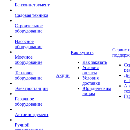
Бензоинструмент
Садовая техника
Строительное
оборудование
Насосное
оборудование
Сервис 
Как купить
поддерж
Моечное
оборудование
Как заказать
Се
Условия
це
Тепловое
оплаты
Акции
Ди
оборудование
Условия
и 
доставки
Ар
Электростанции
Юридическим
те
лицам
Га
Гаражное
оборудование
Автоинструмент
Ручной