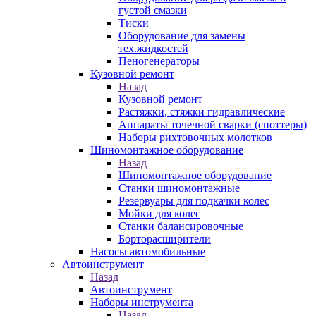
густой смазки
Тиски
Оборудование для замены
тех.жидкостей
Пеногенераторы
Кузовной ремонт
Назад
Кузовной ремонт
Растяжки, стяжки гидравлические
Аппараты точечной сварки (споттеры)
Наборы рихтовочных молотков
Шиномонтажное оборудование
Назад
Шиномонтажное оборудование
Станки шиномонтажные
Резервуары для подкачки колес
Мойки для колес
Станки балансировочные
Борторасширители
Насосы автомобильные
Автоинструмент
Назад
Автоинструмент
Наборы инструмента
Назад