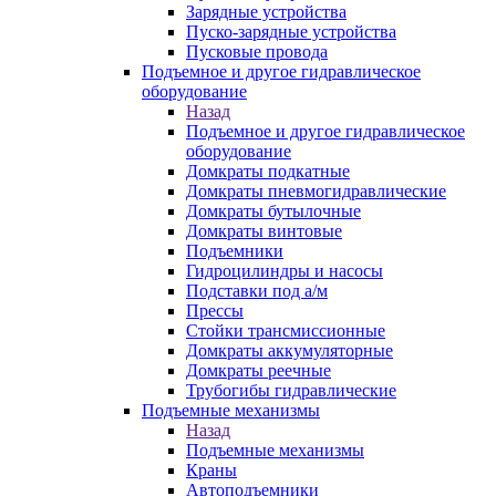
Зарядные устройства
Пуско-зарядные устройства
Пусковые провода
Подъемное и другое гидравлическое
оборудование
Назад
Подъемное и другое гидравлическое
оборудование
Домкраты подкатные
Домкраты пневмогидравлические
Домкраты бутылочные
Домкраты винтовые
Подъемники
Гидроцилиндры и насосы
Подставки под а/м
Прессы
Стойки трансмиссионные
Домкраты аккумуляторные
Домкраты реечные
Трубогибы гидравлические
Подъемные механизмы
Назад
Подъемные механизмы
Краны
Автоподъемники