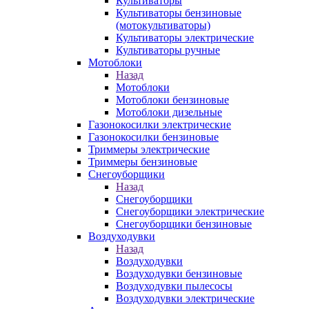
Культиваторы
Культиваторы бензиновые
(мотокультиваторы)
Культиваторы электрические
Культиваторы ручные
Мотоблоки
Назад
Мотоблоки
Мотоблоки бензиновые
Мотоблоки дизельные
Газонокосилки электрические
Газонокосилки бензиновые
Триммеры электрические
Триммеры бензиновые
Снегоуборщики
Назад
Снегоуборщики
Снегоуборщики электрические
Снегоуборщики бензиновые
Воздуходувки
Назад
Воздуходувки
Воздуходувки бензиновые
Воздуходувки пылесосы
Воздуходувки электрические