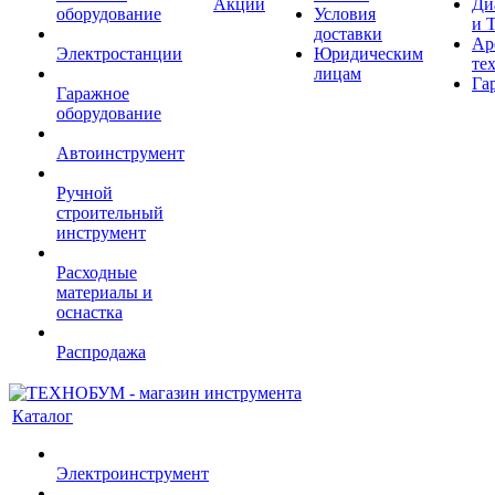
Акции
Ди
оборудование
Условия
и 
доставки
Ар
Электростанции
Юридическим
те
лицам
Га
Гаражное
оборудование
Автоинструмент
Ручной
строительный
инструмент
Расходные
материалы и
оснастка
Распродажа
Каталог
Электроинструмент