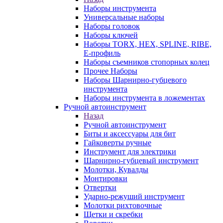
Наборы инструмента
Универсальные наборы
Наборы головок
Наборы ключей
Наборы TORX, HEX, SPLINE, RIBE,
E-профиль
Наборы съемников стопорных колец
Прочее Наборы
Наборы Шарнирно-губцевого
инструмента
Наборы инструмента в ложементах
Ручной автоинструмент
Назад
Ручной автоинструмент
Биты и аксессуары для бит
Гайковерты ручные
Инструмент для электрики
Шарнирно-губцевый инструмент
Молотки, Кувалды
Монтировки
Отвертки
Ударно-режуший инструмент
Молотки рихтовочные
Щетки и скребки