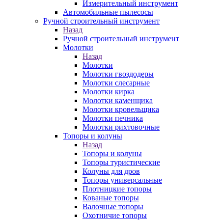
Измерительный инструмент
Автомобильные пылесосы
Ручной строительный инструмент
Назад
Ручной строительный инструмент
Молотки
Назад
Молотки
Молотки гвоздодеры
Молотки слесарные
Молотки кирка
Молотки каменщика
Молотки кровельщика
Молотки печника
Молотки рихтовочные
Топоры и колуны
Назад
Топоры и колуны
Топоры туристические
Колуны для дров
Топоры универсальные
Плотницкие топоры
Кованые топоры
Валочные топоры
Охотничие топоры