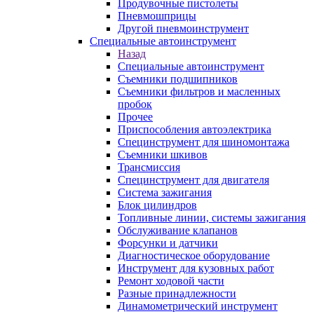
Продувочные пистолеты
Пневмошприцы
Другой пневмоинструмент
Специальные автоинструмент
Назад
Специальные автоинструмент
Съемники подшипников
Съемники фильтров и масленных
пробок
Прочее
Приспособления автоэлектрика
Специнструмент для шиномонтажа
Съемники шкивов
Трансмиссия
Специнструмент для двигателя
Система зажигания
Блок цилиндров
Топливные линии, системы зажигания
Обслуживание клапанов
Форсунки и датчики
Диагностическое оборудование
Инструмент для кузовных работ
Ремонт ходовой части
Разные принадлежности
Динамометрический инструмент