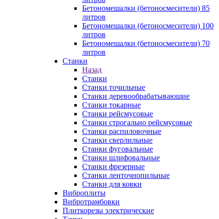
Бетономешалки (бетоносмесители) 85
литров
Бетономешалки (бетоносмесители) 100
литров
Бетономешалки (бетоносмесители) 70
литров
Станки
Назад
Станки
Станки точильные
Станки деревообрабатывающие
Станки токарные
Станки рейсмусовые
Станки строгально рейсмусовые
Станки распиловочные
Станки сверлильные
Станки фуговальные
Станки шлифовальные
Станки фрезерные
Станки ленточнопильные
Станки для ковки
Виброплиты
Вибротрамбовки
Плиткорезы электрические