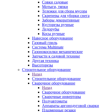
Совки садовые
Мотыги, тяпки
Тележки для сбора мусора
Скреперы для уборки снега
Заборы декоративные
Кусторезы ручные
Ледорубы
Косы ручные
Навесное оборудование
Газовый гриль
Система Multimate
Газонокосилки механические
Запчасти к садовой технике
Другая техника
Высоторезы
Строительное оборудование
Назад
Строительное оборудование
Сварочное оборудование
Назад
Сварочное оборудование
Сварочные инверторы
Полуавтоматы
Аппараты аргонодуговой сварки
Плазменные резаки