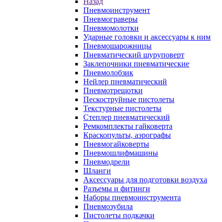
Назад
Пневмоинструмент
Пневмограверы
Пневмомолотки
Ударные головки и аксессуары к ним
Пневмошарожницы
Пневматический шуруповерт
Заклепочники пневматические
Пневмолобзик
Нейлер пневматический
Пневмотрещотки
Пескоструйные пистолеты
Текстурные пистолеты
Степлер пневматический
Ремкомплекты гайковерта
Краскопульты, аэрографы
Пневмогайковерты
Пневмошлифмашины
Пневмодрели
Шланги
Аксессуары для подготовки воздуха
Разъемы и фитинги
Наборы пневмоинструмента
Пневмозубила
Пистолеты подкачки