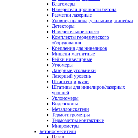
Влагомеры
Измерители прочности бетона
Разметки лазерные
Уровни, правила, угольники, линейки
Детекторы
Измерительное колесо
Комплекты геодезического
оборудования
Крепления для нивелиров
Мишени магнитные
Рейки нивелирные
Угломеры
Лазерные угольники
Лазерный уровень
Штангенциркули
Штативы для нивелиров/лазерных
уровней
Уклономеры
Видеоскопы
Металлоискатели
Термогигрометры
Термометры контактные
Микрометры
Бетоносмесители
Назад