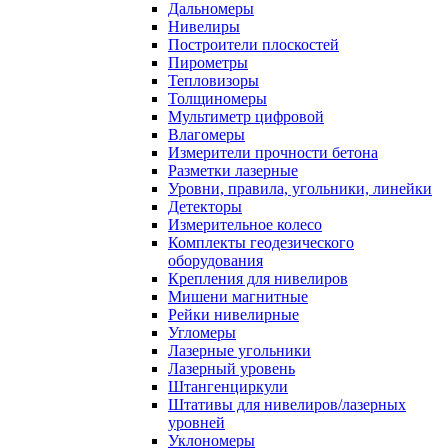
Дальномеры
Нивелиры
Построители плоскостей
Пирометры
Тепловизоры
Толщиномеры
Мультиметр цифровой
Влагомеры
Измерители прочности бетона
Разметки лазерные
Уровни, правила, угольники, линейки
Детекторы
Измерительное колесо
Комплекты геодезического
оборудования
Крепления для нивелиров
Мишени магнитные
Рейки нивелирные
Угломеры
Лазерные угольники
Лазерный уровень
Штангенциркули
Штативы для нивелиров/лазерных
уровней
Уклономеры