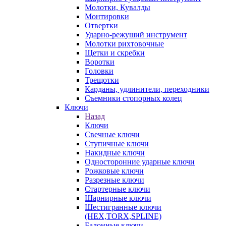
Молотки, Кувалды
Монтировки
Отвертки
Ударно-режуший инструмент
Молотки рихтовочные
Щетки и скребки
Воротки
Головки
Трещотки
Карданы, удлинители, переходники
Съемники стопорных колец
Ключи
Назад
Ключи
Свечные ключи
Ступичные ключи
Накидные ключи
Односторонние ударные ключи
Рожковые ключи
Разрезные ключи
Стартерные ключи
Шарнирные ключи
Шестигранные ключи
(HEX,TORX,SPLINE)
Балонные ключи