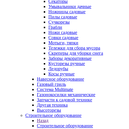
Секаторы
Умывальники дачные
Ножницы садовые
Пилы садовые
Сучкорезы
Грабли
Ножи садовые
Совки садовые
Мотыги, тяпки
Тележки для сбора мусора
Скреперы для уборки снега
Заборы декоративные
Кусторезы ручные
Ледорубы
Косы ручные
Навесное оборудование
Газовый гриль
Система Multimate
Газонокосилки механические
Запчасти к садовой технике
Другая техника
Высоторезы
Строительное оборудование
Назад
Строительное оборудование