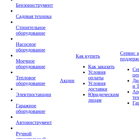
Бензоинструмент
Садовая техника
Строительное
оборудование
Насосное
оборудование
Сервис 
Как купить
поддерж
Моечное
оборудование
Как заказать
Се
Условия
це
Тепловое
оплаты
Акции
Ди
оборудование
Условия
и 
доставки
Ар
Электростанции
Юридическим
те
лицам
Га
Гаражное
оборудование
Автоинструмент
Ручной