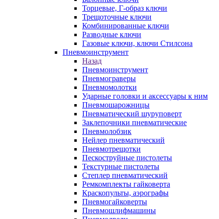
Торцевые, Г-образ ключи
Трещоточные ключи
Комбинированные ключи
Разводные ключи
Газовые ключи, ключи Стилсона
Пневмоинструмент
Назад
Пневмоинструмент
Пневмограверы
Пневмомолотки
Ударные головки и аксессуары к ним
Пневмошарожницы
Пневматический шуруповерт
Заклепочники пневматические
Пневмолобзик
Нейлер пневматический
Пневмотрещотки
Пескоструйные пистолеты
Текстурные пистолеты
Степлер пневматический
Ремкомплекты гайковерта
Краскопульты, аэрографы
Пневмогайковерты
Пневмошлифмашины