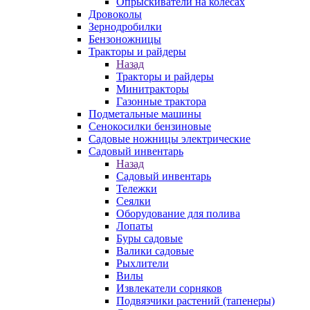
Опрыскиватели на колесах
Дровоколы
Зернодробилки
Бензоножницы
Тракторы и райдеры
Назад
Тракторы и райдеры
Минитракторы
Газонные трактора
Подметальные машины
Сенокосилки бензиновые
Садовые ножницы электрические
Садовый инвентарь
Назад
Садовый инвентарь
Тележки
Сеялки
Оборудование для полива
Лопаты
Буры садовые
Валики садовые
Рыхлители
Вилы
Извлекатели сорняков
Подвязчики растений (тапенеры)