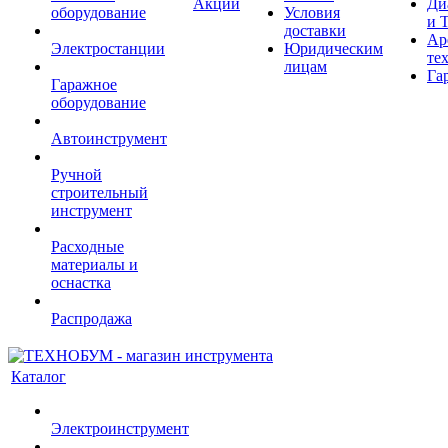
Акции
Ди
оборудование
Условия
и 
доставки
Ар
Электростанции
Юридическим
те
лицам
Га
Гаражное
оборудование
Автоинструмент
Ручной
строительный
инструмент
Расходные
материалы и
оснастка
Распродажа
Каталог
Электроинструмент