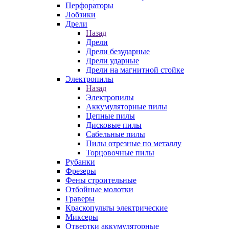
Перфораторы
Лобзики
Дрели
Назад
Дрели
Дрели безударные
Дрели ударные
Дрели на магнитной стойке
Электропилы
Назад
Электропилы
Аккумуляторные пилы
Цепные пилы
Дисковые пилы
Сабельные пилы
Пилы отрезные по металлу
Торцовочные пилы
Рубанки
Фрезеры
Фены строительные
Отбойные молотки
Граверы
Краскопульты электрические
Миксеры
Отвертки аккумуляторные