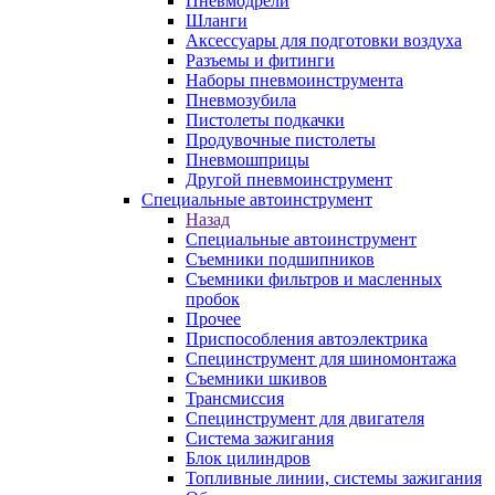
Пневмодрели
Шланги
Аксессуары для подготовки воздуха
Разъемы и фитинги
Наборы пневмоинструмента
Пневмозубила
Пистолеты подкачки
Продувочные пистолеты
Пневмошприцы
Другой пневмоинструмент
Специальные автоинструмент
Назад
Специальные автоинструмент
Съемники подшипников
Съемники фильтров и масленных
пробок
Прочее
Приспособления автоэлектрика
Специнструмент для шиномонтажа
Съемники шкивов
Трансмиссия
Специнструмент для двигателя
Система зажигания
Блок цилиндров
Топливные линии, системы зажигания