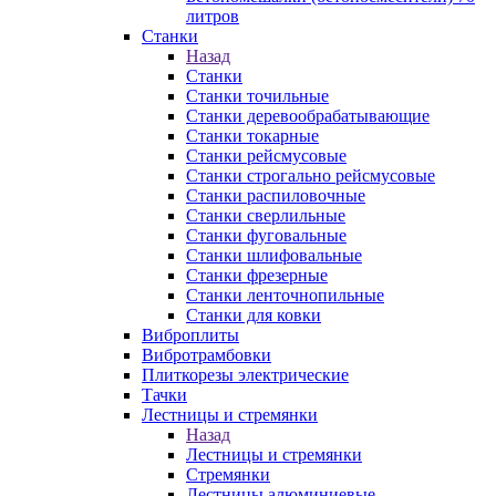
литров
Станки
Назад
Станки
Станки точильные
Станки деревообрабатывающие
Станки токарные
Станки рейсмусовые
Станки строгально рейсмусовые
Станки распиловочные
Станки сверлильные
Станки фуговальные
Станки шлифовальные
Станки фрезерные
Станки ленточнопильные
Станки для ковки
Виброплиты
Вибротрамбовки
Плиткорезы электрические
Тачки
Лестницы и стремянки
Назад
Лестницы и стремянки
Стремянки
Лестницы алюминиевые