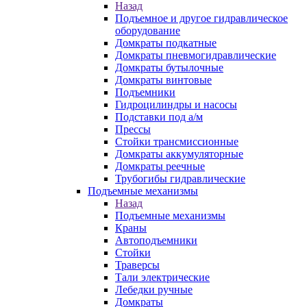
Назад
Подъемное и другое гидравлическое
оборудование
Домкраты подкатные
Домкраты пневмогидравлические
Домкраты бутылочные
Домкраты винтовые
Подъемники
Гидроцилиндры и насосы
Подставки под а/м
Прессы
Стойки трансмиссионные
Домкраты аккумуляторные
Домкраты реечные
Трубогибы гидравлические
Подъемные механизмы
Назад
Подъемные механизмы
Краны
Автоподъемники
Стойки
Траверсы
Тали электрические
Лебедки ручные
Домкраты