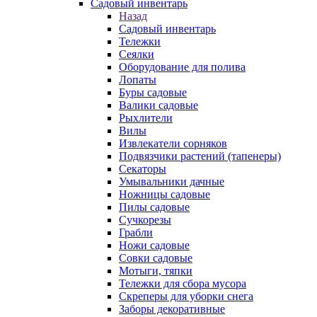
Садовый инвентарь
Назад
Садовый инвентарь
Тележки
Сеялки
Оборудование для полива
Лопаты
Буры садовые
Валики садовые
Рыхлители
Вилы
Извлекатели сорняков
Подвязчики растений (тапенеры)
Секаторы
Умывальники дачные
Ножницы садовые
Пилы садовые
Сучкорезы
Грабли
Ножи садовые
Совки садовые
Мотыги, тяпки
Тележки для сбора мусора
Скреперы для уборки снега
Заборы декоративные