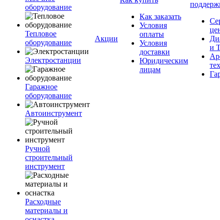
поддерж
оборудование
Как заказать
Се
Условия
це
Тепловое
оплаты
Акции
Ди
оборудование
Условия
и 
доставки
Ар
Электростанции
Юридическим
те
лицам
Га
Гаражное
оборудование
Автоинструмент
Ручной
строительный
инструмент
Расходные
материалы и
оснастка