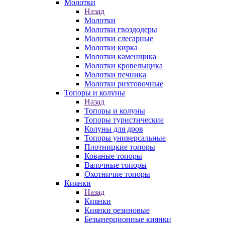
Молотки
Назад
Молотки
Молотки гвоздодеры
Молотки слесарные
Молотки кирка
Молотки каменщика
Молотки кровельщика
Молотки печника
Молотки рихтовочные
Топоры и колуны
Назад
Топоры и колуны
Топоры туристические
Колуны для дров
Топоры универсальные
Плотницкие топоры
Кованые топоры
Валочные топоры
Охотничие топоры
Киянки
Назад
Киянки
Киянки резиновые
Безынерционные киянки