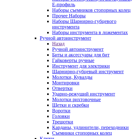
E-профиль
Наборы съемников стопорных колец
Прочее Наборы
Наборы Шарнирно-губцевого
инструмента
Наборы инструмента в ложементах
Ручной автоинструмент
Назад
Ручной автоинструмент
Биты и аксессуары для бит
Гайковерты ручные
Инструмент для электрики
Шарнирно-губцевый инструмент
Молотки, Кувалды
Монтировки
Отвертки
Ударно-режуший инструмент
Молотки рихтовочные
Щетки и скребки
Воротки
Головки
Трещотки
Карданы, удлинители, переходники
Съемники стопорных колец
Ключи