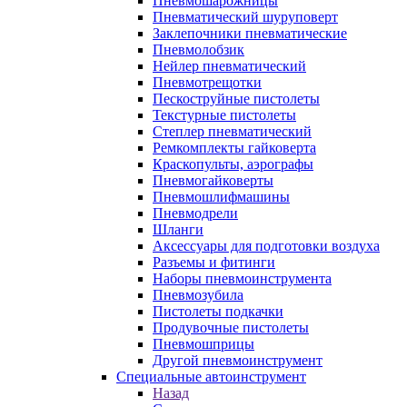
Пневмошарожницы
Пневматический шуруповерт
Заклепочники пневматические
Пневмолобзик
Нейлер пневматический
Пневмотрещотки
Пескоструйные пистолеты
Текстурные пистолеты
Степлер пневматический
Ремкомплекты гайковерта
Краскопульты, аэрографы
Пневмогайковерты
Пневмошлифмашины
Пневмодрели
Шланги
Аксессуары для подготовки воздуха
Разъемы и фитинги
Наборы пневмоинструмента
Пневмозубила
Пистолеты подкачки
Продувочные пистолеты
Пневмошприцы
Другой пневмоинструмент
Специальные автоинструмент
Назад