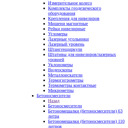
Измерительное колесо
Комплекты геодезического
оборудования
Крепления для нивелиров
Мишени магнитные
Рейки нивелирные
Угломеры
Лазерные угольники
Лазерный уровень
Штангенциркули
Штативы для нивелиров/лазерных
уровней
Уклономеры
Видеоскопы
Металлоискатели
Термогигрометры
Термометры контактные
Микрометры
Бетоносмесители
Назад
Бетоносмесители
Бетономешалки (бетоносмесители) 63
литра
Бетономешалки (бетоносмесители) 110
литров