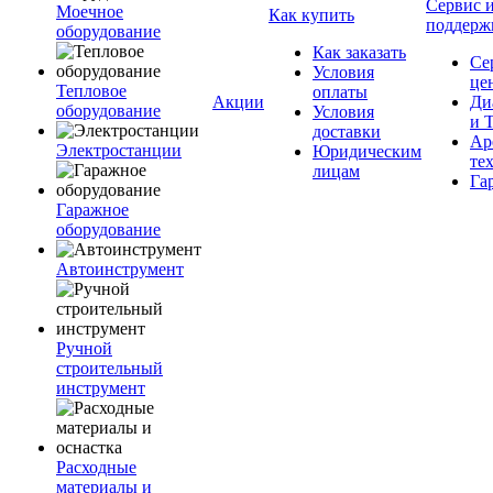
Сервис 
Моечное
Как купить
поддерж
оборудование
Как заказать
Се
Условия
це
Тепловое
оплаты
Акции
Ди
оборудование
Условия
и 
доставки
Ар
Электростанции
Юридическим
те
лицам
Га
Гаражное
оборудование
Автоинструмент
Ручной
строительный
инструмент
Расходные
материалы и