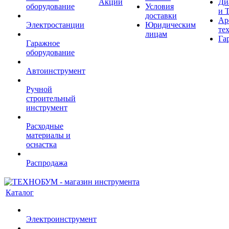
Акции
Ди
оборудование
Условия
и 
доставки
Ар
Электростанции
Юридическим
те
лицам
Га
Гаражное
оборудование
Автоинструмент
Ручной
строительный
инструмент
Расходные
материалы и
оснастка
Распродажа
Каталог
Электроинструмент