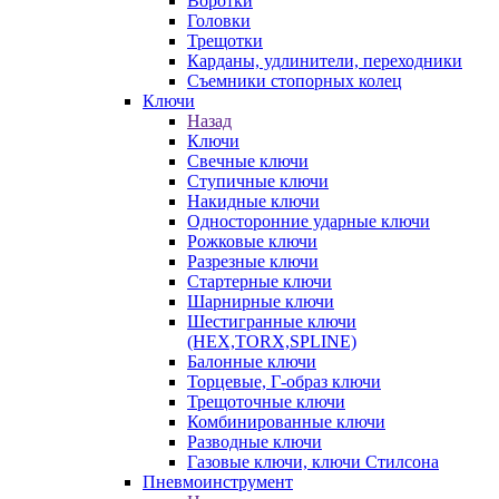
Воротки
Головки
Трещотки
Карданы, удлинители, переходники
Съемники стопорных колец
Ключи
Назад
Ключи
Свечные ключи
Ступичные ключи
Накидные ключи
Односторонние ударные ключи
Рожковые ключи
Разрезные ключи
Стартерные ключи
Шарнирные ключи
Шестигранные ключи
(HEX,TORX,SPLINE)
Балонные ключи
Торцевые, Г-образ ключи
Трещоточные ключи
Комбинированные ключи
Разводные ключи
Газовые ключи, ключи Стилсона
Пневмоинструмент