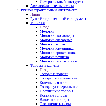
Измерительный инструмент
Автомобильные пылесосы
Ручной строительный инструмент
Назад
Ручной строительный инструмент
Молотки
Назад
Молотки
Молотки гвоздодеры
Молотки слесарные
Молотки кирка
Молотки каменщика
Молотки кровельщика
Молотки печника
Молотки рихтовочные
Топоры и колуны
Назад
Топоры и колуны
Топоры туристические
Колуны для дров
Топоры универсальные
Плотницкие топоры
Кованые топоры
Валочные топоры
Охотничие топоры