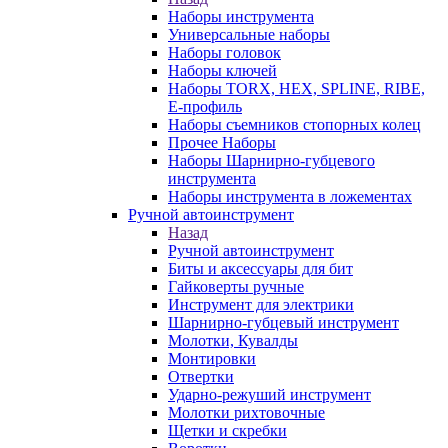
Наборы инструмента
Универсальные наборы
Наборы головок
Наборы ключей
Наборы TORX, HEX, SPLINE, RIBE,
E-профиль
Наборы съемников стопорных колец
Прочее Наборы
Наборы Шарнирно-губцевого
инструмента
Наборы инструмента в ложементах
Ручной автоинструмент
Назад
Ручной автоинструмент
Биты и аксессуары для бит
Гайковерты ручные
Инструмент для электрики
Шарнирно-губцевый инструмент
Молотки, Кувалды
Монтировки
Отвертки
Ударно-режуший инструмент
Молотки рихтовочные
Щетки и скребки