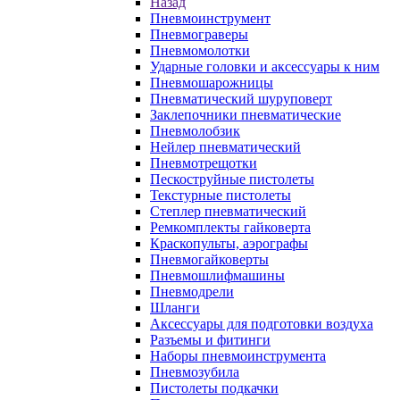
Назад
Пневмоинструмент
Пневмограверы
Пневмомолотки
Ударные головки и аксессуары к ним
Пневмошарожницы
Пневматический шуруповерт
Заклепочники пневматические
Пневмолобзик
Нейлер пневматический
Пневмотрещотки
Пескоструйные пистолеты
Текстурные пистолеты
Степлер пневматический
Ремкомплекты гайковерта
Краскопульты, аэрографы
Пневмогайковерты
Пневмошлифмашины
Пневмодрели
Шланги
Аксессуары для подготовки воздуха
Разъемы и фитинги
Наборы пневмоинструмента
Пневмозубила
Пистолеты подкачки