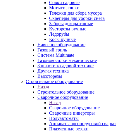
Совки садовые
Мотыги, тяпки
Тележки для сбора мусора
Скреперы для уборки снега
Заборы декоративные
Кусторезы ручные
Ледорубы
Косы ручные
Навесное оборудование
Газовый гриль
Система Multimate
Газонокосилки механические
Запчасти к садовой технике
Другая техника
Высоторезы
Строительное оборудование
Назад
Строительное оборудование
Сварочное оборудование
Назад
Сварочное оборудование
Сварочные инверторы
Полуавтоматы
Аппараты аргонодуговой сварки
Плазменные резаки