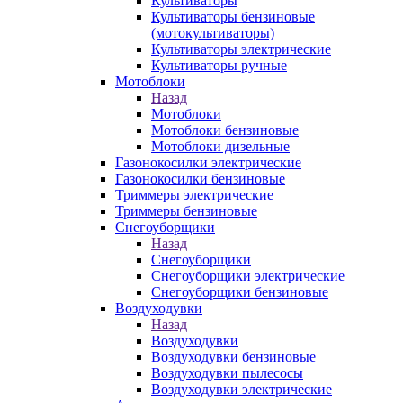
Культиваторы
Культиваторы бензиновые
(мотокультиваторы)
Культиваторы электрические
Культиваторы ручные
Мотоблоки
Назад
Мотоблоки
Мотоблоки бензиновые
Мотоблоки дизельные
Газонокосилки электрические
Газонокосилки бензиновые
Триммеры электрические
Триммеры бензиновые
Снегоуборщики
Назад
Снегоуборщики
Снегоуборщики электрические
Снегоуборщики бензиновые
Воздуходувки
Назад
Воздуходувки
Воздуходувки бензиновые
Воздуходувки пылесосы
Воздуходувки электрические