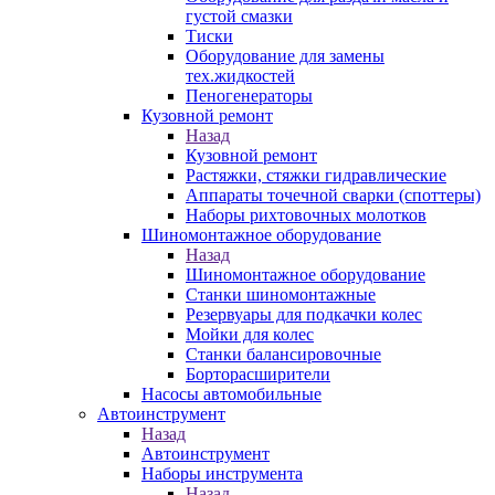
густой смазки
Тиски
Оборудование для замены
тех.жидкостей
Пеногенераторы
Кузовной ремонт
Назад
Кузовной ремонт
Растяжки, стяжки гидравлические
Аппараты точечной сварки (споттеры)
Наборы рихтовочных молотков
Шиномонтажное оборудование
Назад
Шиномонтажное оборудование
Станки шиномонтажные
Резервуары для подкачки колес
Мойки для колес
Станки балансировочные
Борторасширители
Насосы автомобильные
Автоинструмент
Назад
Автоинструмент
Наборы инструмента
Назад