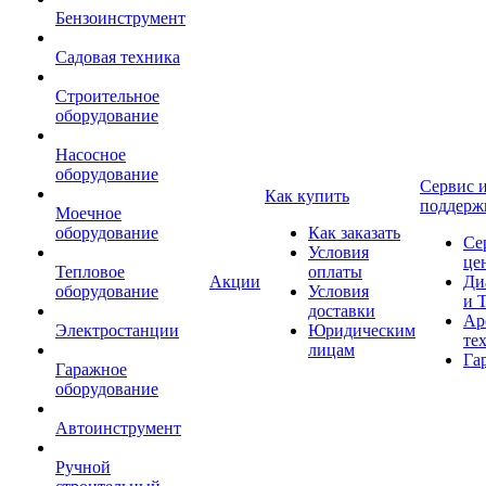
Бензоинструмент
Садовая техника
Строительное
оборудование
Насосное
оборудование
Сервис 
Как купить
поддерж
Моечное
оборудование
Как заказать
Се
Условия
це
Тепловое
оплаты
Акции
Ди
оборудование
Условия
и 
доставки
Ар
Электростанции
Юридическим
те
лицам
Га
Гаражное
оборудование
Автоинструмент
Ручной