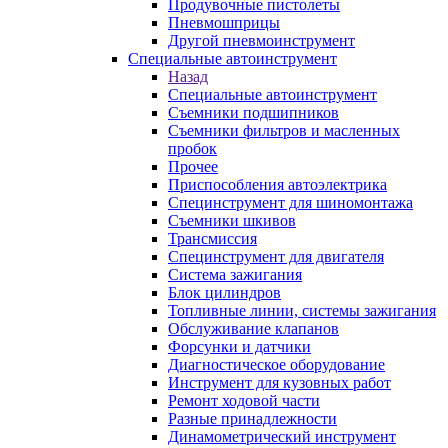
Продувочные пистолеты
Пневмошприцы
Другой пневмоинструмент
Специальные автоинструмент
Назад
Специальные автоинструмент
Съемники подшипников
Съемники фильтров и масленных
пробок
Прочее
Приспособления автоэлектрика
Специнструмент для шиномонтажа
Съемники шкивов
Трансмиссия
Специнструмент для двигателя
Система зажигания
Блок цилиндров
Топливные линии, системы зажигания
Обслуживание клапанов
Форсунки и датчики
Диагностическое оборудование
Инструмент для кузовных работ
Ремонт ходовой части
Разные принадлежности
Динамометрический инструмент