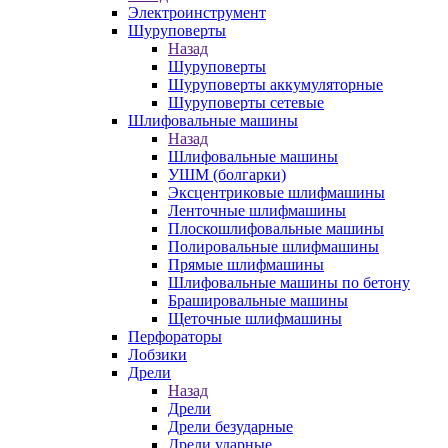
Электроинструмент
Шуруповерты
Назад
Шуруповерты
Шуруповерты аккумуляторные
Шуруповерты сетевые
Шлифовальные машины
Назад
Шлифовальные машины
УШМ (болгарки)
Эксцентриковые шлифмашины
Ленточные шлифмашины
Плоскошлифовальные машины
Полировальные шлифмашины
Прямые шлифмашины
Шлифовальные машины по бетону
Брашировальные машины
Щеточные шлифмашины
Перфораторы
Лобзики
Дрели
Назад
Дрели
Дрели безударные
Дрели ударные