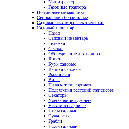
Минитракторы
Газонные трактора
Подметальные машины
Сенокосилки бензиновые
Садовые ножницы электрические
Садовый инвентарь
Назад
Садовый инвентарь
Тележки
Сеялки
Оборудование для полива
Лопаты
Буры садовые
Валики садовые
Рыхлители
Вилы
Извлекатели сорняков
Подвязчики растений (тапенеры)
Секаторы
Умывальники дачные
Ножницы садовые
Пилы садовые
Сучкорезы
Грабли
Ножи садовые