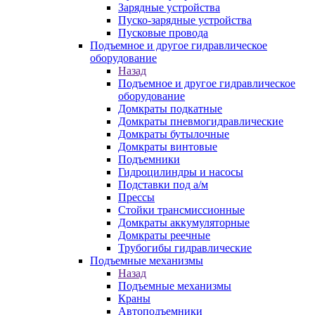
Зарядные устройства
Пуско-зарядные устройства
Пусковые провода
Подъемное и другое гидравлическое
оборудование
Назад
Подъемное и другое гидравлическое
оборудование
Домкраты подкатные
Домкраты пневмогидравлические
Домкраты бутылочные
Домкраты винтовые
Подъемники
Гидроцилиндры и насосы
Подставки под а/м
Прессы
Стойки трансмиссионные
Домкраты аккумуляторные
Домкраты реечные
Трубогибы гидравлические
Подъемные механизмы
Назад
Подъемные механизмы
Краны
Автоподъемники