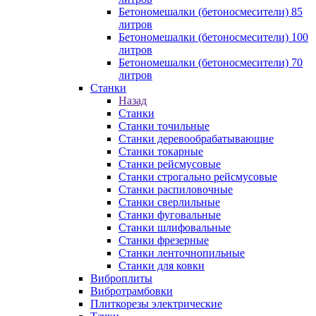
Бетономешалки (бетоносмесители) 85
литров
Бетономешалки (бетоносмесители) 100
литров
Бетономешалки (бетоносмесители) 70
литров
Станки
Назад
Станки
Станки точильные
Станки деревообрабатывающие
Станки токарные
Станки рейсмусовые
Станки строгально рейсмусовые
Станки распиловочные
Станки сверлильные
Станки фуговальные
Станки шлифовальные
Станки фрезерные
Станки ленточнопильные
Станки для ковки
Виброплиты
Вибротрамбовки
Плиткорезы электрические