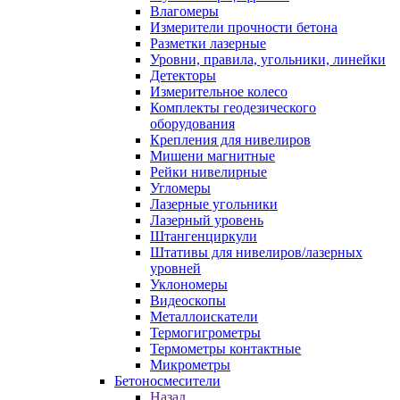
Влагомеры
Измерители прочности бетона
Разметки лазерные
Уровни, правила, угольники, линейки
Детекторы
Измерительное колесо
Комплекты геодезического
оборудования
Крепления для нивелиров
Мишени магнитные
Рейки нивелирные
Угломеры
Лазерные угольники
Лазерный уровень
Штангенциркули
Штативы для нивелиров/лазерных
уровней
Уклономеры
Видеоскопы
Металлоискатели
Термогигрометры
Термометры контактные
Микрометры
Бетоносмесители
Назад