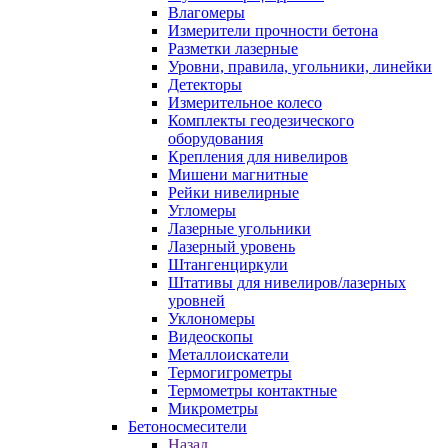
Влагомеры
Измерители прочности бетона
Разметки лазерные
Уровни, правила, угольники, линейки
Детекторы
Измерительное колесо
Комплекты геодезического
оборудования
Крепления для нивелиров
Мишени магнитные
Рейки нивелирные
Угломеры
Лазерные угольники
Лазерный уровень
Штангенциркули
Штативы для нивелиров/лазерных
уровней
Уклономеры
Видеоскопы
Металлоискатели
Термогигрометры
Термометры контактные
Микрометры
Бетоносмесители
Назад