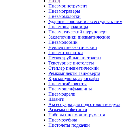
Назад
Пневмоинструмент
Пневмограверы
Пневмомолотки
Ударные головки и аксессуары к ним
Пневмошарожницы
Пневматический шуруповерт
Заклепочники пневматические
Пневмолобзик
Нейлер пневматический
Пневмотрещотки
Пескоструйные пистолеты
Текстурные пистолеты
Степлер пневматический
Ремкомплекты гайковерта
Краскопульты, аэрографы
Пневмогайковерты
Пневмошлифмашины
Пневмодрели
Шланги
Аксессуары для подготовки воздуха
Разъемы и фитинги
Наборы пневмоинструмента
Пневмозубила
Пистолеты подкачки