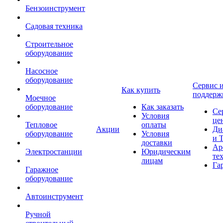
Бензоинструмент
Садовая техника
Строительное
оборудование
Насосное
оборудование
Сервис 
Как купить
поддерж
Моечное
оборудование
Как заказать
Се
Условия
це
Тепловое
оплаты
Акции
Ди
оборудование
Условия
и 
доставки
Ар
Электростанции
Юридическим
те
лицам
Га
Гаражное
оборудование
Автоинструмент
Ручной