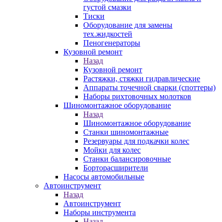
густой смазки
Тиски
Оборудование для замены
тех.жидкостей
Пеногенераторы
Кузовной ремонт
Назад
Кузовной ремонт
Растяжки, стяжки гидравлические
Аппараты точечной сварки (споттеры)
Наборы рихтовочных молотков
Шиномонтажное оборудование
Назад
Шиномонтажное оборудование
Станки шиномонтажные
Резервуары для подкачки колес
Мойки для колес
Станки балансировочные
Борторасширители
Насосы автомобильные
Автоинструмент
Назад
Автоинструмент
Наборы инструмента
Назад