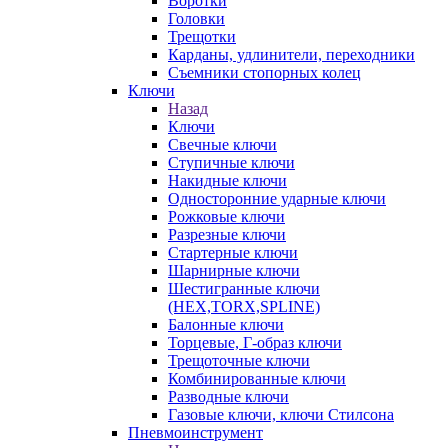
Воротки
Головки
Трещотки
Карданы, удлинители, переходники
Съемники стопорных колец
Ключи
Назад
Ключи
Свечные ключи
Ступичные ключи
Накидные ключи
Односторонние ударные ключи
Рожковые ключи
Разрезные ключи
Стартерные ключи
Шарнирные ключи
Шестигранные ключи
(HEX,TORX,SPLINE)
Балонные ключи
Торцевые, Г-образ ключи
Трещоточные ключи
Комбинированные ключи
Разводные ключи
Газовые ключи, ключи Стилсона
Пневмоинструмент