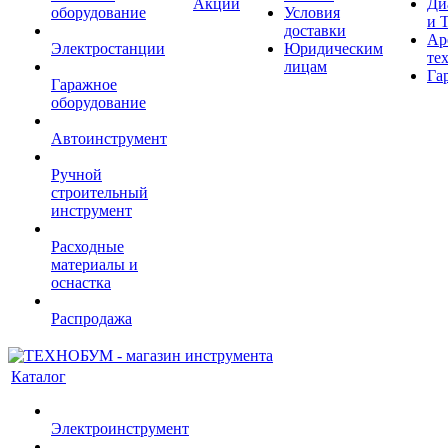
Акции
Ди
оборудование
Условия
и 
доставки
Ар
Электростанции
Юридическим
те
лицам
Га
Гаражное
оборудование
Автоинструмент
Ручной
строительный
инструмент
Расходные
материалы и
оснастка
Распродажа
Каталог
Электроинструмент