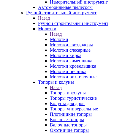
Измерительный инструмент
Автомобильные пылесосы
Ручной строительный инструмент
Назад
Ручной строительный инструмент
Молотки
Назад
Молотки
Молотки гвоздодеры
Молотки слесарные
Молотки кирка
Молотки каменщика
Молотки кровельщика
Молотки печника
Молотки рихтовочные
Топоры и колуны
Назад
Топоры и колуны
Топоры туристические
Колуны для дров
Топоры универсальные
Плотницкие топоры
Кованые топоры
Валочные топоры
Охотничие топоры