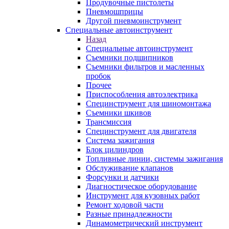
Продувочные пистолеты
Пневмошприцы
Другой пневмоинструмент
Специальные автоинструмент
Назад
Специальные автоинструмент
Съемники подшипников
Съемники фильтров и масленных
пробок
Прочее
Приспособления автоэлектрика
Специнструмент для шиномонтажа
Съемники шкивов
Трансмиссия
Специнструмент для двигателя
Система зажигания
Блок цилиндров
Топливные линии, системы зажигания
Обслуживание клапанов
Форсунки и датчики
Диагностическое оборудование
Инструмент для кузовных работ
Ремонт ходовой части
Разные принадлежности
Динамометрический инструмент