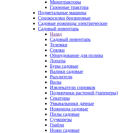
Минитракторы
Газонные трактора
Подметальные машины
Сенокосилки бензиновые
Садовые ножницы электрические
Садовый инвентарь
Назад
Садовый инвентарь
Тележки
Сеялки
Оборудование для полива
Лопаты
Буры садовые
Валики садовые
Рыхлители
Вилы
Извлекатели сорняков
Подвязчики растений (тапенеры)
Секаторы
Умывальники дачные
Ножницы садовые
Пилы садовые
Сучкорезы
Грабли
Ножи садовые