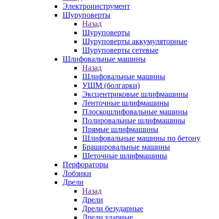
Электроинструмент
Шуруповерты
Назад
Шуруповерты
Шуруповерты аккумуляторные
Шуруповерты сетевые
Шлифовальные машины
Назад
Шлифовальные машины
УШМ (болгарки)
Эксцентриковые шлифмашины
Ленточные шлифмашины
Плоскошлифовальные машины
Полировальные шлифмашины
Прямые шлифмашины
Шлифовальные машины по бетону
Брашировальные машины
Щеточные шлифмашины
Перфораторы
Лобзики
Дрели
Назад
Дрели
Дрели безударные
Дрели ударные