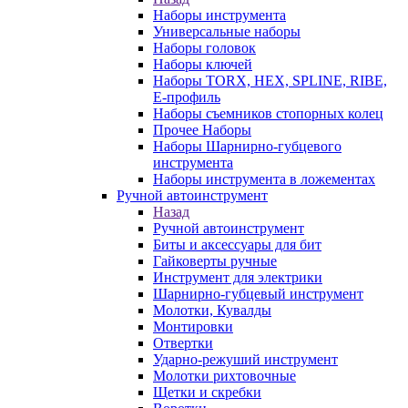
Наборы инструмента
Универсальные наборы
Наборы головок
Наборы ключей
Наборы TORX, HEX, SPLINE, RIBE,
E-профиль
Наборы съемников стопорных колец
Прочее Наборы
Наборы Шарнирно-губцевого
инструмента
Наборы инструмента в ложементах
Ручной автоинструмент
Назад
Ручной автоинструмент
Биты и аксессуары для бит
Гайковерты ручные
Инструмент для электрики
Шарнирно-губцевый инструмент
Молотки, Кувалды
Монтировки
Отвертки
Ударно-режуший инструмент
Молотки рихтовочные
Щетки и скребки