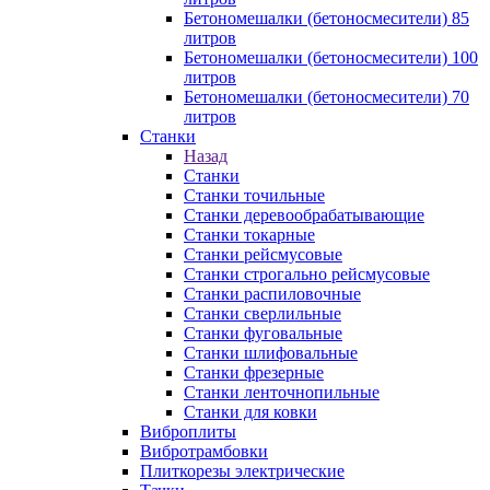
Бетономешалки (бетоносмесители) 85
литров
Бетономешалки (бетоносмесители) 100
литров
Бетономешалки (бетоносмесители) 70
литров
Станки
Назад
Станки
Станки точильные
Станки деревообрабатывающие
Станки токарные
Станки рейсмусовые
Станки строгально рейсмусовые
Станки распиловочные
Станки сверлильные
Станки фуговальные
Станки шлифовальные
Станки фрезерные
Станки ленточнопильные
Станки для ковки
Виброплиты
Вибротрамбовки
Плиткорезы электрические