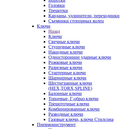
Воротки
Головки
Трещотки
Карданы, удлинители, переходники
Съемники стопорных колец
Ключи
Назад
Ключи
Свечные ключи
Ступичные ключи
Накидные ключи
Односторонние ударные ключи
Рожковые ключи
Разрезные ключи
Стартерные ключи
Шарнирные ключи
Шестигранные ключи
(HEX,TORX,SPLINE)
Балонные ключи
Торцевые, Г-образ ключи
Трещоточные ключи
Комбинированные ключи
Разводные ключи
Газовые ключи, ключи Стилсона
Пневмоинструмент