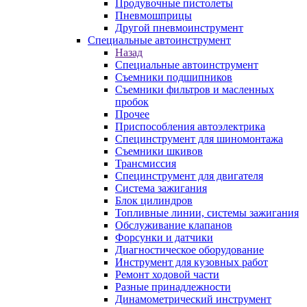
Продувочные пистолеты
Пневмошприцы
Другой пневмоинструмент
Специальные автоинструмент
Назад
Специальные автоинструмент
Съемники подшипников
Съемники фильтров и масленных
пробок
Прочее
Приспособления автоэлектрика
Специнструмент для шиномонтажа
Съемники шкивов
Трансмиссия
Специнструмент для двигателя
Система зажигания
Блок цилиндров
Топливные линии, системы зажигания
Обслуживание клапанов
Форсунки и датчики
Диагностическое оборудование
Инструмент для кузовных работ
Ремонт ходовой части
Разные принадлежности
Динамометрический инструмент