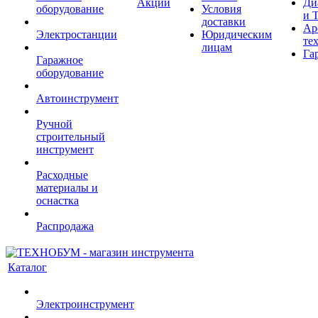
Акции
Ди
оборудование
Условия
и 
доставки
Ар
Электростанции
Юридическим
те
лицам
Га
Гаражное
оборудование
Автоинструмент
Ручной
строительный
инструмент
Расходные
материалы и
оснастка
Распродажа
Каталог
Электроинструмент