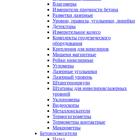
Влагомеры
Измерители прочности бетона
Разметки лазерные
Уровни, правила, угольники, линейки
Детекторы
Измерительное колесо
Комплекты геодезического
оборудования
Крепления для нивелиров
Мишени магнитные
Рейки нивелирные
Угломеры
Лазерные угольники
Лазерный уровень
Штангенциркули
Штативы для нивелиров/лазерных
уровней
Уклономеры
Видеоскопы
Металлоискатели
Термогигрометры
Термометры контактные
Микрометры
Бетоносмесители
Назад