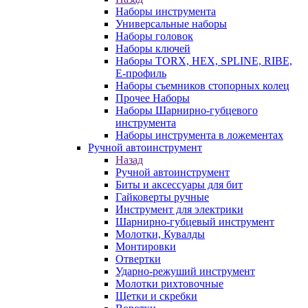
Наборы инструмента
Универсальные наборы
Наборы головок
Наборы ключей
Наборы TORX, HEX, SPLINE, RIBE,
E-профиль
Наборы съемников стопорных колец
Прочее Наборы
Наборы Шарнирно-губцевого
инструмента
Наборы инструмента в ложементах
Ручной автоинструмент
Назад
Ручной автоинструмент
Биты и аксессуары для бит
Гайковерты ручные
Инструмент для электрики
Шарнирно-губцевый инструмент
Молотки, Кувалды
Монтировки
Отвертки
Ударно-режуший инструмент
Молотки рихтовочные
Щетки и скребки