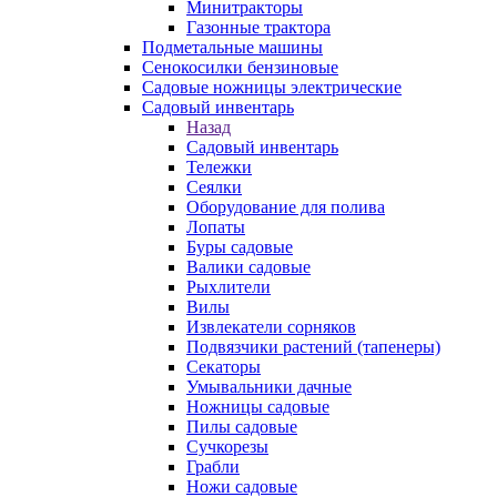
Минитракторы
Газонные трактора
Подметальные машины
Сенокосилки бензиновые
Садовые ножницы электрические
Садовый инвентарь
Назад
Садовый инвентарь
Тележки
Сеялки
Оборудование для полива
Лопаты
Буры садовые
Валики садовые
Рыхлители
Вилы
Извлекатели сорняков
Подвязчики растений (тапенеры)
Секаторы
Умывальники дачные
Ножницы садовые
Пилы садовые
Сучкорезы
Грабли
Ножи садовые