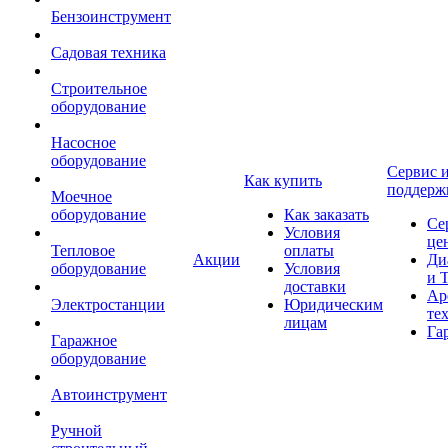
Бензоинструмент
Садовая техника
Строительное
оборудование
Насосное
оборудование
Сервис 
Как купить
поддерж
Моечное
оборудование
Как заказать
Се
Условия
це
Тепловое
оплаты
Акции
Ди
оборудование
Условия
и 
доставки
Ар
Электростанции
Юридическим
те
лицам
Га
Гаражное
оборудование
Автоинструмент
Ручной