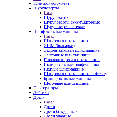
Электроинструмент
Шуруповерты
Назад
Шуруповерты
Шуруповерты аккумуляторные
Шуруповерты сетевые
Шлифовальные машины
Назад
Шлифовальные машины
УШМ (болгарки)
Эксцентриковые шлифмашины
Ленточные шлифмашины
Плоскошлифовальные машины
Полировальные шлифмашины
Прямые шлифмашины
Шлифовальные машины по бетону
Брашировальные машины
Щеточные шлифмашины
Перфораторы
Лобзики
Дрели
Назад
Дрели
Дрели безударные
Дрели ударные