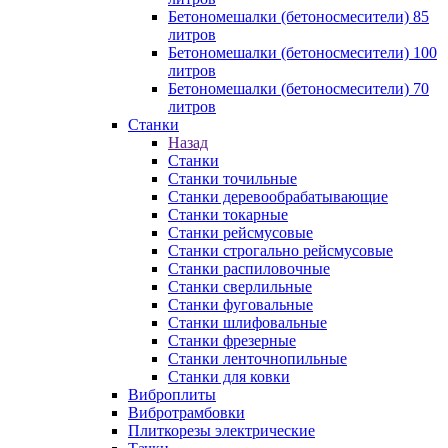
Бетономешалки (бетоносмесители) 85
литров
Бетономешалки (бетоносмесители) 100
литров
Бетономешалки (бетоносмесители) 70
литров
Станки
Назад
Станки
Станки точильные
Станки деревообрабатывающие
Станки токарные
Станки рейсмусовые
Станки строгально рейсмусовые
Станки распиловочные
Станки сверлильные
Станки фуговальные
Станки шлифовальные
Станки фрезерные
Станки ленточнопильные
Станки для ковки
Виброплиты
Вибротрамбовки
Плиткорезы электрические