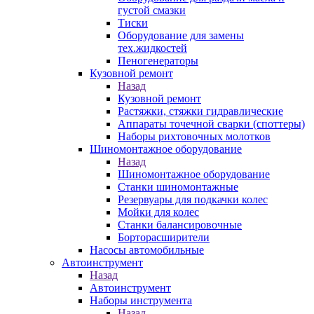
густой смазки
Тиски
Оборудование для замены
тех.жидкостей
Пеногенераторы
Кузовной ремонт
Назад
Кузовной ремонт
Растяжки, стяжки гидравлические
Аппараты точечной сварки (споттеры)
Наборы рихтовочных молотков
Шиномонтажное оборудование
Назад
Шиномонтажное оборудование
Станки шиномонтажные
Резервуары для подкачки колес
Мойки для колес
Станки балансировочные
Борторасширители
Насосы автомобильные
Автоинструмент
Назад
Автоинструмент
Наборы инструмента
Назад