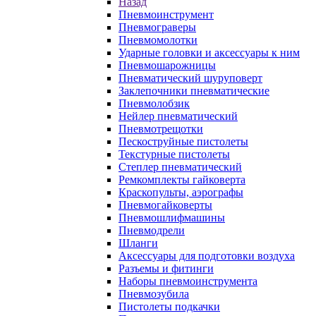
Назад
Пневмоинструмент
Пневмограверы
Пневмомолотки
Ударные головки и аксессуары к ним
Пневмошарожницы
Пневматический шуруповерт
Заклепочники пневматические
Пневмолобзик
Нейлер пневматический
Пневмотрещотки
Пескоструйные пистолеты
Текстурные пистолеты
Степлер пневматический
Ремкомплекты гайковерта
Краскопульты, аэрографы
Пневмогайковерты
Пневмошлифмашины
Пневмодрели
Шланги
Аксессуары для подготовки воздуха
Разъемы и фитинги
Наборы пневмоинструмента
Пневмозубила
Пистолеты подкачки