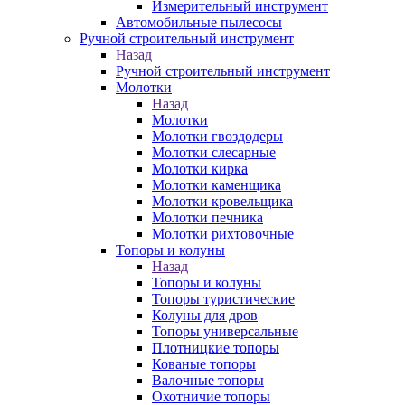
Измерительный инструмент
Автомобильные пылесосы
Ручной строительный инструмент
Назад
Ручной строительный инструмент
Молотки
Назад
Молотки
Молотки гвоздодеры
Молотки слесарные
Молотки кирка
Молотки каменщика
Молотки кровельщика
Молотки печника
Молотки рихтовочные
Топоры и колуны
Назад
Топоры и колуны
Топоры туристические
Колуны для дров
Топоры универсальные
Плотницкие топоры
Кованые топоры
Валочные топоры
Охотничие топоры