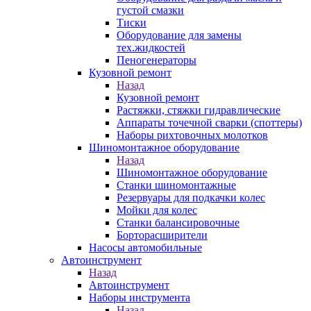
густой смазки
Тиски
Оборудование для замены
тех.жидкостей
Пеногенераторы
Кузовной ремонт
Назад
Кузовной ремонт
Растяжки, стяжки гидравлические
Аппараты точечной сварки (споттеры)
Наборы рихтовочных молотков
Шиномонтажное оборудование
Назад
Шиномонтажное оборудование
Станки шиномонтажные
Резервуары для подкачки колес
Мойки для колес
Станки балансировочные
Борторасширители
Насосы автомобильные
Автоинструмент
Назад
Автоинструмент
Наборы инструмента
Назад