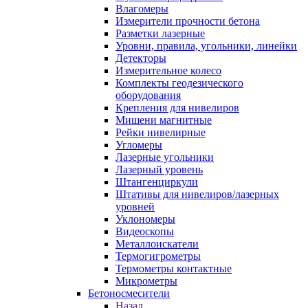
Влагомеры
Измерители прочности бетона
Разметки лазерные
Уровни, правила, угольники, линейки
Детекторы
Измерительное колесо
Комплекты геодезического
оборудования
Крепления для нивелиров
Мишени магнитные
Рейки нивелирные
Угломеры
Лазерные угольники
Лазерный уровень
Штангенциркули
Штативы для нивелиров/лазерных
уровней
Уклономеры
Видеоскопы
Металлоискатели
Термогигрометры
Термометры контактные
Микрометры
Бетоносмесители
Назад