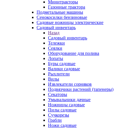
Минитракторы
Газонные трактора
Подметальные машины
Сенокосилки бензиновые
Садовые ножницы электрические
Садовый инвентарь
Назад
Садовый инвентарь
Тележки
Сеялки
Оборудование для полива
Лопаты
Буры садовые
Валики садовые
Рыхлители
Вилы
Извлекатели сорняков
Подвязчики растений (тапенеры)
Секаторы
Умывальники дачные
Ножницы садовые
Пилы садовые
Сучкорезы
Грабли
Ножи садовые