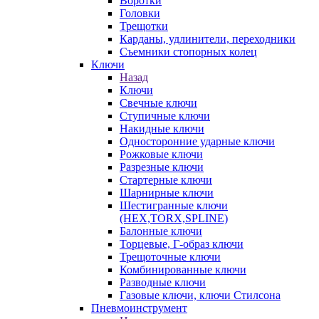
Воротки
Головки
Трещотки
Карданы, удлинители, переходники
Съемники стопорных колец
Ключи
Назад
Ключи
Свечные ключи
Ступичные ключи
Накидные ключи
Односторонние ударные ключи
Рожковые ключи
Разрезные ключи
Стартерные ключи
Шарнирные ключи
Шестигранные ключи
(HEX,TORX,SPLINE)
Балонные ключи
Торцевые, Г-образ ключи
Трещоточные ключи
Комбинированные ключи
Разводные ключи
Газовые ключи, ключи Стилсона
Пневмоинструмент