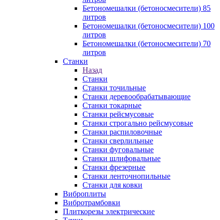
Бетономешалки (бетоносмесители) 85
литров
Бетономешалки (бетоносмесители) 100
литров
Бетономешалки (бетоносмесители) 70
литров
Станки
Назад
Станки
Станки точильные
Станки деревообрабатывающие
Станки токарные
Станки рейсмусовые
Станки строгально рейсмусовые
Станки распиловочные
Станки сверлильные
Станки фуговальные
Станки шлифовальные
Станки фрезерные
Станки ленточнопильные
Станки для ковки
Виброплиты
Вибротрамбовки
Плиткорезы электрические