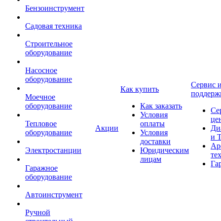
Бензоинструмент
Садовая техника
Строительное
оборудование
Насосное
оборудование
Сервис 
Как купить
поддерж
Моечное
оборудование
Как заказать
Се
Условия
це
Тепловое
оплаты
Акции
Ди
оборудование
Условия
и 
доставки
Ар
Электростанции
Юридическим
те
лицам
Га
Гаражное
оборудование
Автоинструмент
Ручной