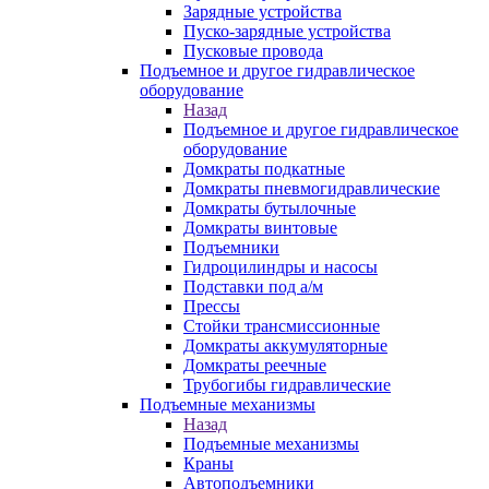
Зарядные устройства
Пуско-зарядные устройства
Пусковые провода
Подъемное и другое гидравлическое
оборудование
Назад
Подъемное и другое гидравлическое
оборудование
Домкраты подкатные
Домкраты пневмогидравлические
Домкраты бутылочные
Домкраты винтовые
Подъемники
Гидроцилиндры и насосы
Подставки под а/м
Прессы
Стойки трансмиссионные
Домкраты аккумуляторные
Домкраты реечные
Трубогибы гидравлические
Подъемные механизмы
Назад
Подъемные механизмы
Краны
Автоподъемники