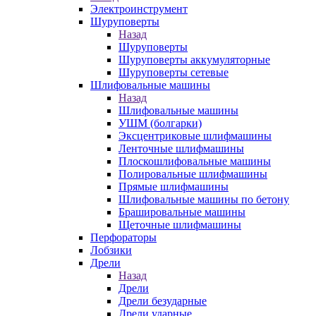
Электроинструмент
Шуруповерты
Назад
Шуруповерты
Шуруповерты аккумуляторные
Шуруповерты сетевые
Шлифовальные машины
Назад
Шлифовальные машины
УШМ (болгарки)
Эксцентриковые шлифмашины
Ленточные шлифмашины
Плоскошлифовальные машины
Полировальные шлифмашины
Прямые шлифмашины
Шлифовальные машины по бетону
Брашировальные машины
Щеточные шлифмашины
Перфораторы
Лобзики
Дрели
Назад
Дрели
Дрели безударные
Дрели ударные