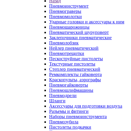
Назад
Пневмоинструмент
Пневмограверы
Пневмомолотки
Ударные головки и аксессуары к ним
Пневмошарожницы
Пневматический шуруповерт
Заклепочники пневматические
Пневмолобзик
Нейлер пневматический
Пневмотрещотки
Пескоструйные пистолеты
Текстурные пистолеты
Степлер пневматический
Ремкомплекты гайковерта
Краскопульты, аэрографы
Пневмогайковерты
Пневмошлифмашины
Пневмодрели
Шланги
Аксессуары для подготовки воздуха
Разъемы и фитинги
Наборы пневмоинструмента
Пневмозубила
Пистолеты подкачки