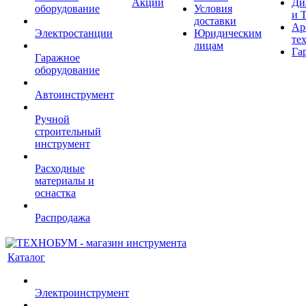
Акции
Ди
оборудование
Условия
и 
доставки
Ар
Электростанции
Юридическим
те
лицам
Га
Гаражное
оборудование
Автоинструмент
Ручной
строительный
инструмент
Расходные
материалы и
оснастка
Распродажа
Каталог
Электроинструмент