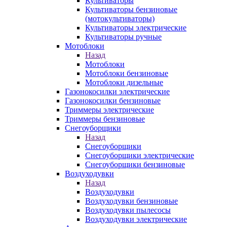
Культиваторы
Культиваторы бензиновые
(мотокультиваторы)
Культиваторы электрические
Культиваторы ручные
Мотоблоки
Назад
Мотоблоки
Мотоблоки бензиновые
Мотоблоки дизельные
Газонокосилки электрические
Газонокосилки бензиновые
Триммеры электрические
Триммеры бензиновые
Снегоуборщики
Назад
Снегоуборщики
Снегоуборщики электрические
Снегоуборщики бензиновые
Воздуходувки
Назад
Воздуходувки
Воздуходувки бензиновые
Воздуходувки пылесосы
Воздуходувки электрические