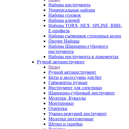
Наборы инструмента
Универсальные наборы
Наборы головок
Наборы ключей
Наборы TORX, HEX, SPLINE, RIBE,
E-профиль
Наборы съемников стопорных колец
Прочее Наборы
Наборы Шарнирно-губцевого
инструмента
Наборы инструмента в ложементах
Ручной автоинструмент
Назад
Ручной автоинструмент
Биты и аксессуары для бит
Гайковерты ручные
Инструмент для электрики
Шарнирно-губцевый инструмент
Молотки, Кувалды
Монтировки
Отвертки
Ударно-режуший инструмент
Молотки рихтовочные
Щетки и скребки