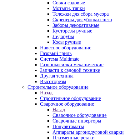
Совки садовые
Мотыги, тяпки
Тележки для сбора мусора
Скреперы для уборки снега
Заборы декоративные
Кусторезы ручные
Ледорубы
Косы ручные
Навесное оборудование
Газовый гриль
Система Multimate
Газонокосилки механические
Запчасти к садовой технике
Другая техника
Высоторезы
Строительное оборудование
Назад
Строительное оборудование
Сварочное оборудование
Назад
Сварочное оборудование
Сварочные инверторы
Полуавтоматы
Аппараты аргонодуговой сварки
Плазменные резаки