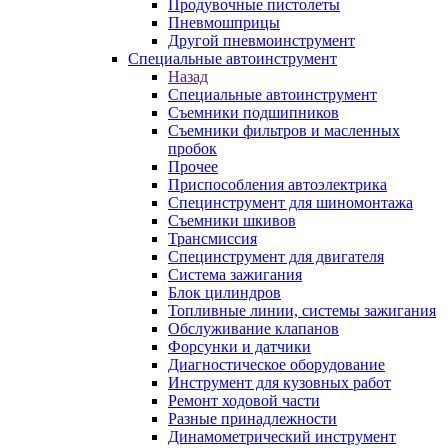
Продувочные пистолеты
Пневмошприцы
Другой пневмоинструмент
Специальные автоинструмент
Назад
Специальные автоинструмент
Съемники подшипников
Съемники фильтров и масленных
пробок
Прочее
Приспособления автоэлектрика
Специнструмент для шиномонтажа
Съемники шкивов
Трансмиссия
Специнструмент для двигателя
Система зажигания
Блок цилиндров
Топливные линии, системы зажигания
Обслуживание клапанов
Форсунки и датчики
Диагностическое оборудование
Инструмент для кузовных работ
Ремонт ходовой части
Разные принадлежности
Динамометрический инструмент