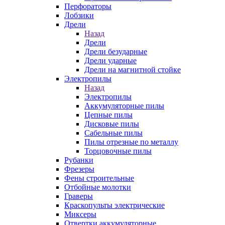
Перфораторы
Лобзики
Дрели
Назад
Дрели
Дрели безударные
Дрели ударные
Дрели на магнитной стойке
Электропилы
Назад
Электропилы
Аккумуляторные пилы
Цепные пилы
Дисковые пилы
Сабельные пилы
Пилы отрезные по металлу
Торцовочные пилы
Рубанки
Фрезеры
Фены строительные
Отбойные молотки
Граверы
Краскопульты электрические
Миксеры
Отвертки аккумуляторные