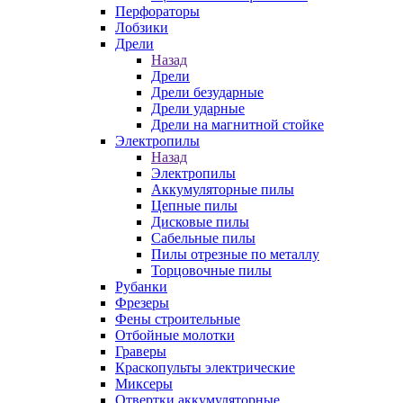
Перфораторы
Лобзики
Дрели
Назад
Дрели
Дрели безударные
Дрели ударные
Дрели на магнитной стойке
Электропилы
Назад
Электропилы
Аккумуляторные пилы
Цепные пилы
Дисковые пилы
Сабельные пилы
Пилы отрезные по металлу
Торцовочные пилы
Рубанки
Фрезеры
Фены строительные
Отбойные молотки
Граверы
Краскопульты электрические
Миксеры
Отвертки аккумуляторные