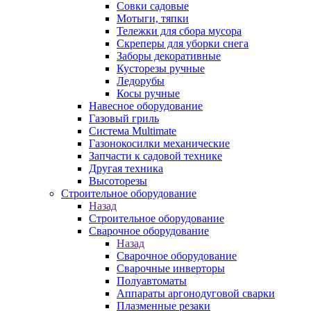
Совки садовые
Мотыги, тяпки
Тележки для сбора мусора
Скреперы для уборки снега
Заборы декоративные
Кусторезы ручные
Ледорубы
Косы ручные
Навесное оборудование
Газовый гриль
Система Multimate
Газонокосилки механические
Запчасти к садовой технике
Другая техника
Высоторезы
Строительное оборудование
Назад
Строительное оборудование
Сварочное оборудование
Назад
Сварочное оборудование
Сварочные инверторы
Полуавтоматы
Аппараты аргонодуговой сварки
Плазменные резаки