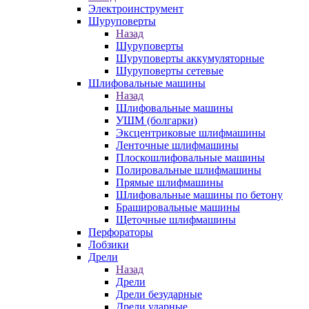
Электроинструмент
Шуруповерты
Назад
Шуруповерты
Шуруповерты аккумуляторные
Шуруповерты сетевые
Шлифовальные машины
Назад
Шлифовальные машины
УШМ (болгарки)
Эксцентриковые шлифмашины
Ленточные шлифмашины
Плоскошлифовальные машины
Полировальные шлифмашины
Прямые шлифмашины
Шлифовальные машины по бетону
Брашировальные машины
Щеточные шлифмашины
Перфораторы
Лобзики
Дрели
Назад
Дрели
Дрели безударные
Дрели ударные