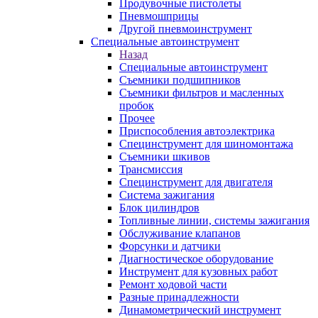
Продувочные пистолеты
Пневмошприцы
Другой пневмоинструмент
Специальные автоинструмент
Назад
Специальные автоинструмент
Съемники подшипников
Съемники фильтров и масленных
пробок
Прочее
Приспособления автоэлектрика
Специнструмент для шиномонтажа
Съемники шкивов
Трансмиссия
Специнструмент для двигателя
Система зажигания
Блок цилиндров
Топливные линии, системы зажигания
Обслуживание клапанов
Форсунки и датчики
Диагностическое оборудование
Инструмент для кузовных работ
Ремонт ходовой части
Разные принадлежности
Динамометрический инструмент