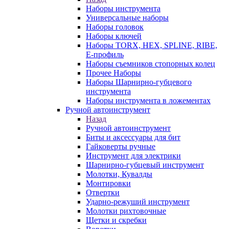
Наборы инструмента
Универсальные наборы
Наборы головок
Наборы ключей
Наборы TORX, HEX, SPLINE, RIBE,
E-профиль
Наборы съемников стопорных колец
Прочее Наборы
Наборы Шарнирно-губцевого
инструмента
Наборы инструмента в ложементах
Ручной автоинструмент
Назад
Ручной автоинструмент
Биты и аксессуары для бит
Гайковерты ручные
Инструмент для электрики
Шарнирно-губцевый инструмент
Молотки, Кувалды
Монтировки
Отвертки
Ударно-режуший инструмент
Молотки рихтовочные
Щетки и скребки