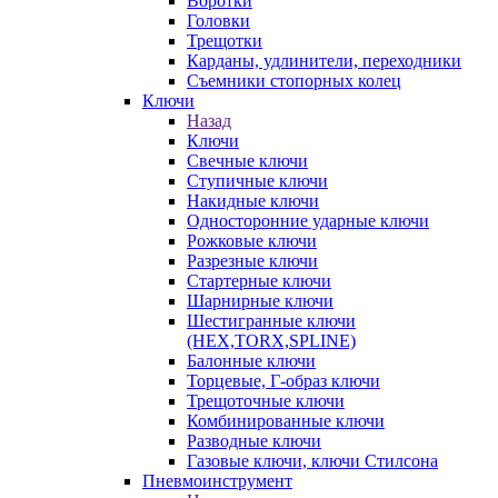
Воротки
Головки
Трещотки
Карданы, удлинители, переходники
Съемники стопорных колец
Ключи
Назад
Ключи
Свечные ключи
Ступичные ключи
Накидные ключи
Односторонние ударные ключи
Рожковые ключи
Разрезные ключи
Стартерные ключи
Шарнирные ключи
Шестигранные ключи
(HEX,TORX,SPLINE)
Балонные ключи
Торцевые, Г-образ ключи
Трещоточные ключи
Комбинированные ключи
Разводные ключи
Газовые ключи, ключи Стилсона
Пневмоинструмент