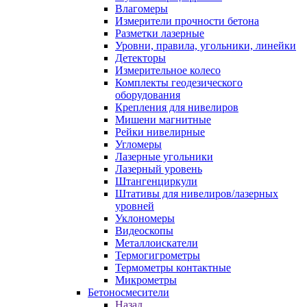
Влагомеры
Измерители прочности бетона
Разметки лазерные
Уровни, правила, угольники, линейки
Детекторы
Измерительное колесо
Комплекты геодезического
оборудования
Крепления для нивелиров
Мишени магнитные
Рейки нивелирные
Угломеры
Лазерные угольники
Лазерный уровень
Штангенциркули
Штативы для нивелиров/лазерных
уровней
Уклономеры
Видеоскопы
Металлоискатели
Термогигрометры
Термометры контактные
Микрометры
Бетоносмесители
Назад