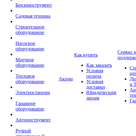
Бензоинструмент
Садовая техника
Строительное
оборудование
Насосное
оборудование
Сервис 
Как купить
поддерж
Моечное
оборудование
Как заказать
Се
Условия
це
Тепловое
оплаты
Акции
Ди
оборудование
Условия
и 
доставки
Ар
Электростанции
Юридическим
те
лицам
Га
Гаражное
оборудование
Автоинструмент
Ручной