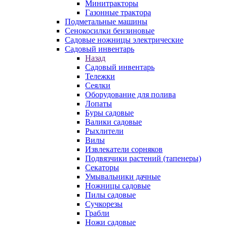
Минитракторы
Газонные трактора
Подметальные машины
Сенокосилки бензиновые
Садовые ножницы электрические
Садовый инвентарь
Назад
Садовый инвентарь
Тележки
Сеялки
Оборудование для полива
Лопаты
Буры садовые
Валики садовые
Рыхлители
Вилы
Извлекатели сорняков
Подвязчики растений (тапенеры)
Секаторы
Умывальники дачные
Ножницы садовые
Пилы садовые
Сучкорезы
Грабли
Ножи садовые