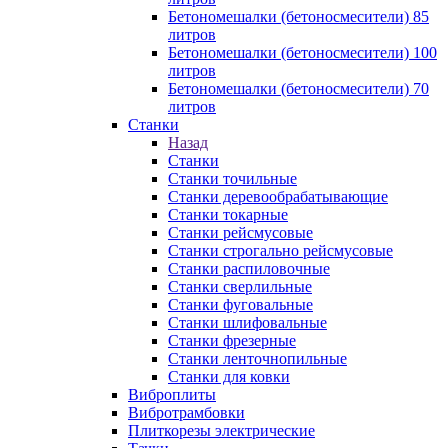
Бетономешалки (бетоносмесители) 85
литров
Бетономешалки (бетоносмесители) 100
литров
Бетономешалки (бетоносмесители) 70
литров
Станки
Назад
Станки
Станки точильные
Станки деревообрабатывающие
Станки токарные
Станки рейсмусовые
Станки строгально рейсмусовые
Станки распиловочные
Станки сверлильные
Станки фуговальные
Станки шлифовальные
Станки фрезерные
Станки ленточнопильные
Станки для ковки
Виброплиты
Вибротрамбовки
Плиткорезы электрические