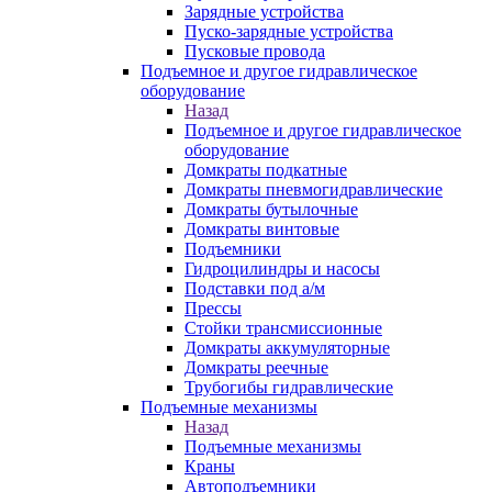
Зарядные устройства
Пуско-зарядные устройства
Пусковые провода
Подъемное и другое гидравлическое
оборудование
Назад
Подъемное и другое гидравлическое
оборудование
Домкраты подкатные
Домкраты пневмогидравлические
Домкраты бутылочные
Домкраты винтовые
Подъемники
Гидроцилиндры и насосы
Подставки под а/м
Прессы
Стойки трансмиссионные
Домкраты аккумуляторные
Домкраты реечные
Трубогибы гидравлические
Подъемные механизмы
Назад
Подъемные механизмы
Краны
Автоподъемники