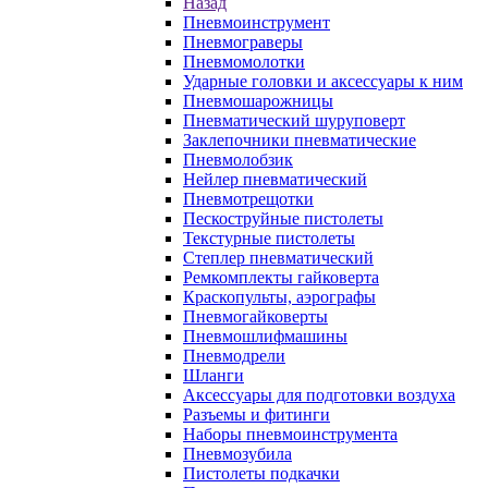
Назад
Пневмоинструмент
Пневмограверы
Пневмомолотки
Ударные головки и аксессуары к ним
Пневмошарожницы
Пневматический шуруповерт
Заклепочники пневматические
Пневмолобзик
Нейлер пневматический
Пневмотрещотки
Пескоструйные пистолеты
Текстурные пистолеты
Степлер пневматический
Ремкомплекты гайковерта
Краскопульты, аэрографы
Пневмогайковерты
Пневмошлифмашины
Пневмодрели
Шланги
Аксессуары для подготовки воздуха
Разъемы и фитинги
Наборы пневмоинструмента
Пневмозубила
Пистолеты подкачки