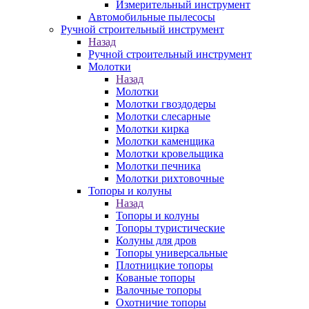
Измерительный инструмент
Автомобильные пылесосы
Ручной строительный инструмент
Назад
Ручной строительный инструмент
Молотки
Назад
Молотки
Молотки гвоздодеры
Молотки слесарные
Молотки кирка
Молотки каменщика
Молотки кровельщика
Молотки печника
Молотки рихтовочные
Топоры и колуны
Назад
Топоры и колуны
Топоры туристические
Колуны для дров
Топоры универсальные
Плотницкие топоры
Кованые топоры
Валочные топоры
Охотничие топоры