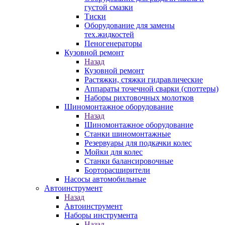
густой смазки
Тиски
Оборудование для замены
тех.жидкостей
Пеногенераторы
Кузовной ремонт
Назад
Кузовной ремонт
Растяжки, стяжки гидравлические
Аппараты точечной сварки (споттеры)
Наборы рихтовочных молотков
Шиномонтажное оборудование
Назад
Шиномонтажное оборудование
Станки шиномонтажные
Резервуары для подкачки колес
Мойки для колес
Станки балансировочные
Борторасширители
Насосы автомобильные
Автоинструмент
Назад
Автоинструмент
Наборы инструмента
Назад