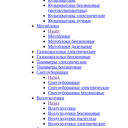
Культиваторы
Культиваторы бензиновые
(мотокультиваторы)
Культиваторы электрические
Культиваторы ручные
Мотоблоки
Назад
Мотоблоки
Мотоблоки бензиновые
Мотоблоки дизельные
Газонокосилки электрические
Газонокосилки бензиновые
Триммеры электрические
Триммеры бензиновые
Снегоуборщики
Назад
Снегоуборщики
Снегоуборщики электрические
Снегоуборщики бензиновые
Воздуходувки
Назад
Воздуходувки
Воздуходувки бензиновые
Воздуходувки пылесосы
Воздуходувки электрические