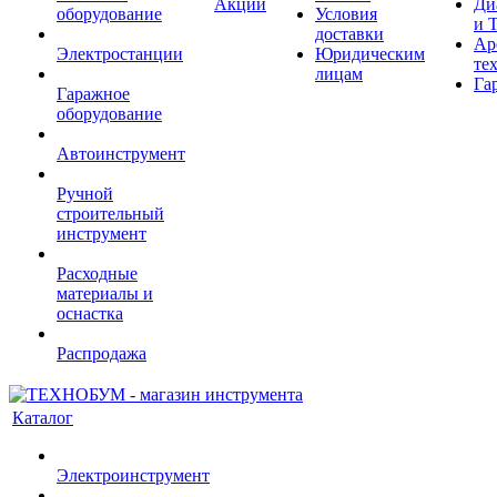
Акции
Ди
оборудование
Условия
и 
доставки
Ар
Электростанции
Юридическим
те
лицам
Га
Гаражное
оборудование
Автоинструмент
Ручной
строительный
инструмент
Расходные
материалы и
оснастка
Распродажа
Каталог
Электроинструмент