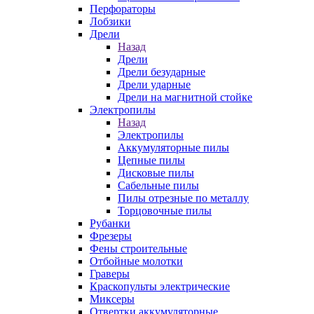
Перфораторы
Лобзики
Дрели
Назад
Дрели
Дрели безударные
Дрели ударные
Дрели на магнитной стойке
Электропилы
Назад
Электропилы
Аккумуляторные пилы
Цепные пилы
Дисковые пилы
Сабельные пилы
Пилы отрезные по металлу
Торцовочные пилы
Рубанки
Фрезеры
Фены строительные
Отбойные молотки
Граверы
Краскопульты электрические
Миксеры
Отвертки аккумуляторные