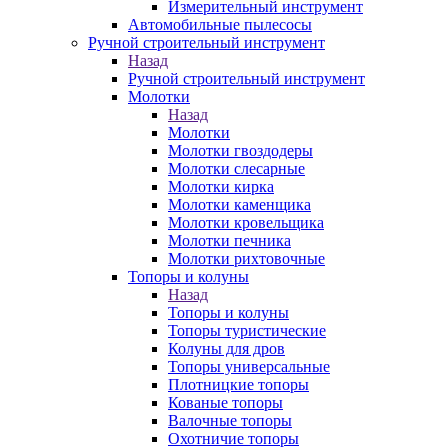
Измерительный инструмент
Автомобильные пылесосы
Ручной строительный инструмент
Назад
Ручной строительный инструмент
Молотки
Назад
Молотки
Молотки гвоздодеры
Молотки слесарные
Молотки кирка
Молотки каменщика
Молотки кровельщика
Молотки печника
Молотки рихтовочные
Топоры и колуны
Назад
Топоры и колуны
Топоры туристические
Колуны для дров
Топоры универсальные
Плотницкие топоры
Кованые топоры
Валочные топоры
Охотничие топоры