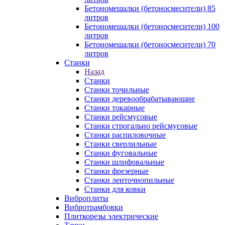
Бетономешалки (бетоносмесители) 85
литров
Бетономешалки (бетоносмесители) 100
литров
Бетономешалки (бетоносмесители) 70
литров
Станки
Назад
Станки
Станки точильные
Станки деревообрабатывающие
Станки токарные
Станки рейсмусовые
Станки строгально рейсмусовые
Станки распиловочные
Станки сверлильные
Станки фуговальные
Станки шлифовальные
Станки фрезерные
Станки ленточнопильные
Станки для ковки
Виброплиты
Вибротрамбовки
Плиткорезы электрические