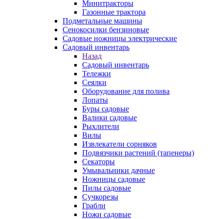
Минитракторы
Газонные трактора
Подметальные машины
Сенокосилки бензиновые
Садовые ножницы электрические
Садовый инвентарь
Назад
Садовый инвентарь
Тележки
Сеялки
Оборудование для полива
Лопаты
Буры садовые
Валики садовые
Рыхлители
Вилы
Извлекатели сорняков
Подвязчики растений (тапенеры)
Секаторы
Умывальники дачные
Ножницы садовые
Пилы садовые
Сучкорезы
Грабли
Ножи садовые