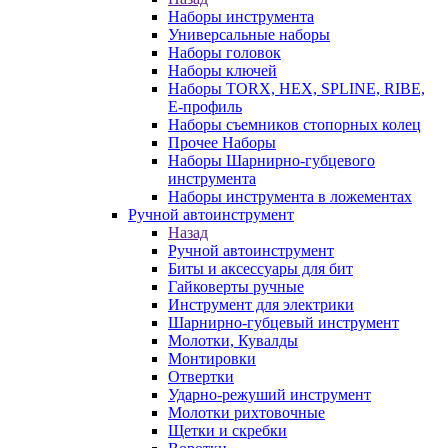
Наборы инструмента
Универсальные наборы
Наборы головок
Наборы ключей
Наборы TORX, HEX, SPLINE, RIBE,
E-профиль
Наборы съемников стопорных колец
Прочее Наборы
Наборы Шарнирно-губцевого
инструмента
Наборы инструмента в ложементах
Ручной автоинструмент
Назад
Ручной автоинструмент
Биты и аксессуары для бит
Гайковерты ручные
Инструмент для электрики
Шарнирно-губцевый инструмент
Молотки, Кувалды
Монтировки
Отвертки
Ударно-режуший инструмент
Молотки рихтовочные
Щетки и скребки