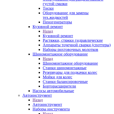
густой смазки
Тиски
Оборудование для замены
тех.жидкостей
Пеногенераторы
Кузовной ремонт
Назад
Кузовной ремонт
Растяжки, стяжки гидравлические
Аппараты точечной сварки (споттеры)
Наборы рихтовочных молотков
Шиномонтажное оборудование
Назад
Шиномонтажное оборудование
Станки шиномонтажные
Резервуары для подкачки колес
Мойки для колес
Станки балансировочные
Борторасширители
Насосы автомобильные
Автоинструмент
Назад
Автоинструмент
Наборы инструмента
Назад