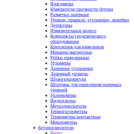
Влагомеры
Измерители прочности бетона
Разметки лазерные
Уровни, правила, угольники, линейки
Детекторы
Измерительное колесо
Комплекты геодезического
оборудования
Крепления для нивелиров
Мишени магнитные
Рейки нивелирные
Угломеры
Лазерные угольники
Лазерный уровень
Штангенциркули
Штативы для нивелиров/лазерных
уровней
Уклономеры
Видеоскопы
Металлоискатели
Термогигрометры
Термометры контактные
Микрометры
Бетоносмесители
Назад