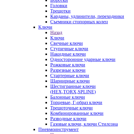
Воротки
Головки
Трещотки
Карданы, удлинители, переходники
Съемники стопорных колец
Ключи
Назад
Ключи
Свечные ключи
Ступичные ключи
Накидные ключи
Односторонние ударные ключи
Рожковые ключи
Разрезные ключи
Стартерные ключи
Шарнирные ключи
Шестигранные ключи
(HEX,TORX,SPLINE)
Балонные ключи
Торцевые, Г-образ ключи
Трещоточные ключи
Комбинированные ключи
Разводные ключи
Газовые ключи, ключи Стилсона
Пневмоинструмент