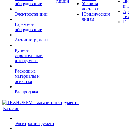
Акции
Ди
оборудование
Условия
и 
доставки
Ар
Электростанции
Юридическим
те
лицам
Га
Гаражное
оборудование
Автоинструмент
Ручной
строительный
инструмент
Расходные
материалы и
оснастка
Распродажа
Каталог
Электроинструмент