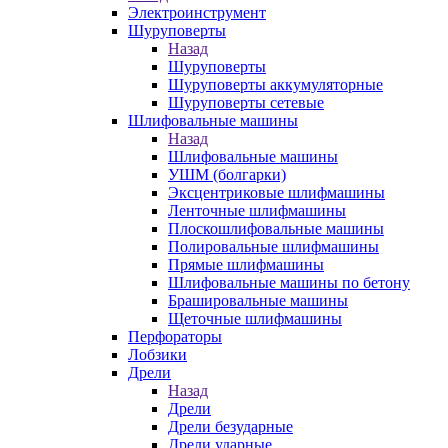
Электроинструмент
Шуруповерты
Назад
Шуруповерты
Шуруповерты аккумуляторные
Шуруповерты сетевые
Шлифовальные машины
Назад
Шлифовальные машины
УШМ (болгарки)
Эксцентриковые шлифмашины
Ленточные шлифмашины
Плоскошлифовальные машины
Полировальные шлифмашины
Прямые шлифмашины
Шлифовальные машины по бетону
Брашировальные машины
Щеточные шлифмашины
Перфораторы
Лобзики
Дрели
Назад
Дрели
Дрели безударные
Дрели ударные