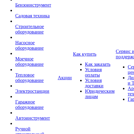
Бензоинструмент
Садовая техника
Строительное
оборудование
Насосное
оборудование
Сервис 
Как купить
поддерж
Моечное
оборудование
Как заказать
Се
Условия
це
Тепловое
оплаты
Акции
Ди
оборудование
Условия
и 
доставки
Ар
Электростанции
Юридическим
те
лицам
Га
Гаражное
оборудование
Автоинструмент
Ручной