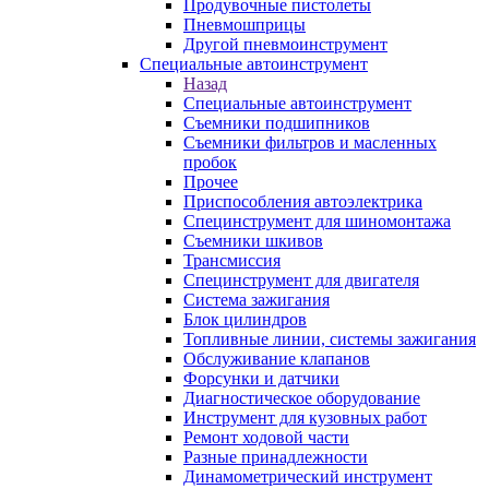
Продувочные пистолеты
Пневмошприцы
Другой пневмоинструмент
Специальные автоинструмент
Назад
Специальные автоинструмент
Съемники подшипников
Съемники фильтров и масленных
пробок
Прочее
Приспособления автоэлектрика
Специнструмент для шиномонтажа
Съемники шкивов
Трансмиссия
Специнструмент для двигателя
Система зажигания
Блок цилиндров
Топливные линии, системы зажигания
Обслуживание клапанов
Форсунки и датчики
Диагностическое оборудование
Инструмент для кузовных работ
Ремонт ходовой части
Разные принадлежности
Динамометрический инструмент