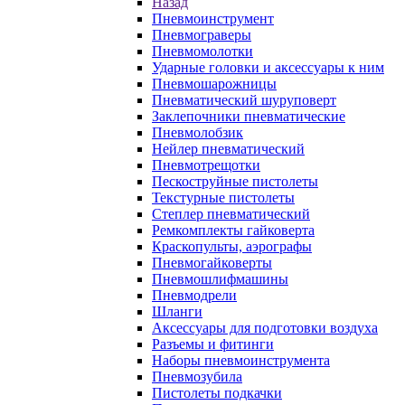
Назад
Пневмоинструмент
Пневмограверы
Пневмомолотки
Ударные головки и аксессуары к ним
Пневмошарожницы
Пневматический шуруповерт
Заклепочники пневматические
Пневмолобзик
Нейлер пневматический
Пневмотрещотки
Пескоструйные пистолеты
Текстурные пистолеты
Степлер пневматический
Ремкомплекты гайковерта
Краскопульты, аэрографы
Пневмогайковерты
Пневмошлифмашины
Пневмодрели
Шланги
Аксессуары для подготовки воздуха
Разъемы и фитинги
Наборы пневмоинструмента
Пневмозубила
Пистолеты подкачки