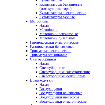
Культиваторы
Культиваторы бензиновые
(мотокультиваторы)
Культиваторы электрические
Культиваторы ручные
Мотоблоки
Назад
Мотоблоки
Мотоблоки бензиновые
Мотоблоки дизельные
Газонокосилки электрические
Газонокосилки бензиновые
Триммеры электрические
Триммеры бензиновые
Снегоуборщики
Назад
Снегоуборщики
Снегоуборщики электрические
Снегоуборщики бензиновые
Воздуходувки
Назад
Воздуходувки
Воздуходувки бензиновые
Воздуходувки пылесосы
Воздуходувки электрические