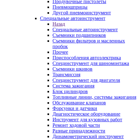
Продувочные пистолеты
Пневмошприцы
Другой пневмоинструмент
Специальные автоинструмент
Назад
Специальные автоинструмент
Съемники подшипников
Съемники фильтров и масленных
пробок
Прочее
Приспособления автоэлектрика
Специнструмент для шиномонтажа
Съемники шкивов
Трансмиссия
Специнструмент для двигателя
Система зажигания
Блок цилиндров
Топливные линии, системы зажигания
Обслуживание клапанов
Форсунки и датчики
Диагностическое оборудование
Инструмент для кузовных работ
Ремонт ходовой части
Разные принадлежности
Динамометрический инструмент