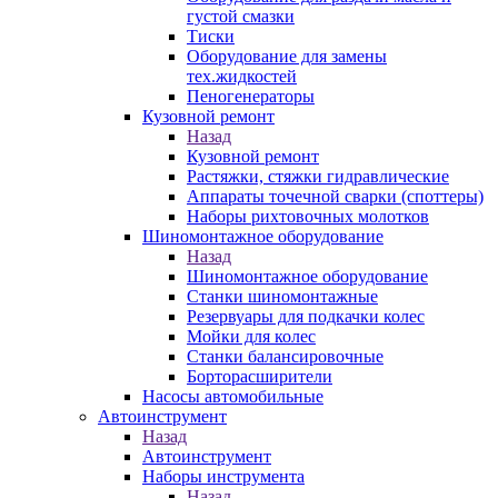
густой смазки
Тиски
Оборудование для замены
тех.жидкостей
Пеногенераторы
Кузовной ремонт
Назад
Кузовной ремонт
Растяжки, стяжки гидравлические
Аппараты точечной сварки (споттеры)
Наборы рихтовочных молотков
Шиномонтажное оборудование
Назад
Шиномонтажное оборудование
Станки шиномонтажные
Резервуары для подкачки колес
Мойки для колес
Станки балансировочные
Борторасширители
Насосы автомобильные
Автоинструмент
Назад
Автоинструмент
Наборы инструмента
Назад