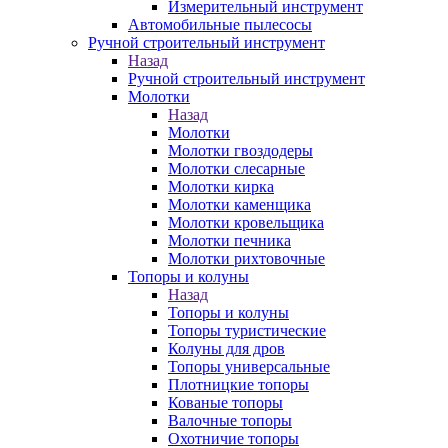
Измерительный инструмент
Автомобильные пылесосы
Ручной строительный инструмент
Назад
Ручной строительный инструмент
Молотки
Назад
Молотки
Молотки гвоздодеры
Молотки слесарные
Молотки кирка
Молотки каменщика
Молотки кровельщика
Молотки печника
Молотки рихтовочные
Топоры и колуны
Назад
Топоры и колуны
Топоры туристические
Колуны для дров
Топоры универсальные
Плотницкие топоры
Кованые топоры
Валочные топоры
Охотничие топоры