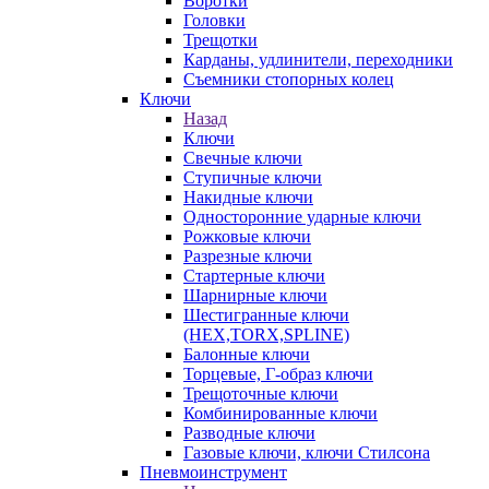
Воротки
Головки
Трещотки
Карданы, удлинители, переходники
Съемники стопорных колец
Ключи
Назад
Ключи
Свечные ключи
Ступичные ключи
Накидные ключи
Односторонние ударные ключи
Рожковые ключи
Разрезные ключи
Стартерные ключи
Шарнирные ключи
Шестигранные ключи
(HEX,TORX,SPLINE)
Балонные ключи
Торцевые, Г-образ ключи
Трещоточные ключи
Комбинированные ключи
Разводные ключи
Газовые ключи, ключи Стилсона
Пневмоинструмент