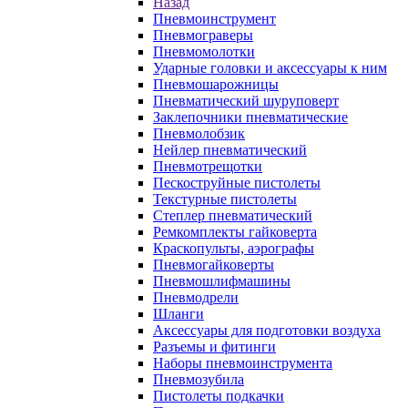
Назад
Пневмоинструмент
Пневмограверы
Пневмомолотки
Ударные головки и аксессуары к ним
Пневмошарожницы
Пневматический шуруповерт
Заклепочники пневматические
Пневмолобзик
Нейлер пневматический
Пневмотрещотки
Пескоструйные пистолеты
Текстурные пистолеты
Степлер пневматический
Ремкомплекты гайковерта
Краскопульты, аэрографы
Пневмогайковерты
Пневмошлифмашины
Пневмодрели
Шланги
Аксессуары для подготовки воздуха
Разъемы и фитинги
Наборы пневмоинструмента
Пневмозубила
Пистолеты подкачки