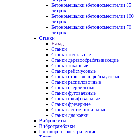
Бетономешалки (бетоносмесители) 85
литров
Бетономешалки (бетоносмесители) 100
литров
Бетономешалки (бетоносмесители) 70
литров
Станки
Назад
Станки
Станки точильные
Станки деревообрабатывающие
Станки токарные
Станки рейсмусовые
Станки строгально рейсмусовые
Станки распиловочные
Станки сверлильные
Станки фуговальные
Станки шлифовальные
Станки фрезерные
Станки ленточнопильные
Станки для ковки
Виброплиты
Вибротрамбовки
Плиткорезы электрические