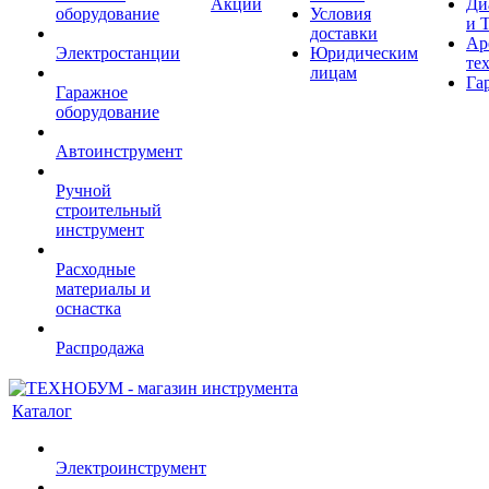
Акции
Ди
оборудование
Условия
и 
доставки
Ар
Электростанции
Юридическим
те
лицам
Га
Гаражное
оборудование
Автоинструмент
Ручной
строительный
инструмент
Расходные
материалы и
оснастка
Распродажа
Каталог
Электроинструмент