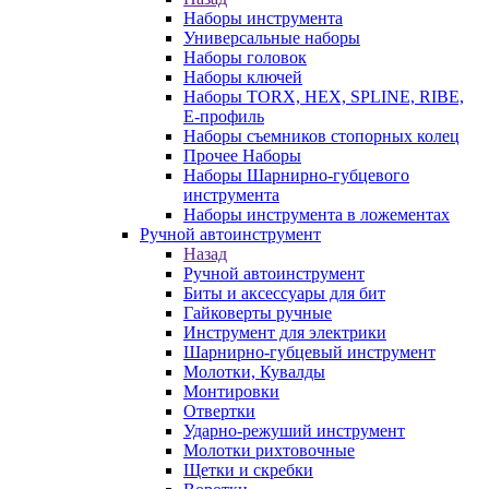
Наборы инструмента
Универсальные наборы
Наборы головок
Наборы ключей
Наборы TORX, HEX, SPLINE, RIBE,
E-профиль
Наборы съемников стопорных колец
Прочее Наборы
Наборы Шарнирно-губцевого
инструмента
Наборы инструмента в ложементах
Ручной автоинструмент
Назад
Ручной автоинструмент
Биты и аксессуары для бит
Гайковерты ручные
Инструмент для электрики
Шарнирно-губцевый инструмент
Молотки, Кувалды
Монтировки
Отвертки
Ударно-режуший инструмент
Молотки рихтовочные
Щетки и скребки