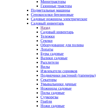
Минитракторы
Газонные трактора
Подметальные машины
Сенокосилки бензиновые
Садовые ножницы электрические
Садовый инвентарь
Назад
Садовый инвентарь
Тележки
Сеялки
Оборудование для полива
Лопаты
Буры садовые
Валики садовые
Рыхлители
Вилы
Извлекатели сорняков
Подвязчики растений (тапенеры)
Секаторы
Умывальники дачные
Ножницы садовые
Пилы садовые
Сучкорезы
Грабли
Ножи садовые