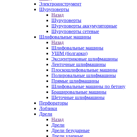
Электроинструмент
Шуруповерты
Назад
Шуруповерты
Шуруповерты аккумуляторные
Шуруповерты сетевые
Шлифовальные машины
Назад
Шлифовальные машины
УШМ (болгарки)
Эксцентриковые шлифмашины
Ленточные шлифмашины
Плоскошлифовальные машины
Полировальные шлифмашины
Прямые шлифмашины
Шлифовальные машины по бетону
Брашировальные машины
Щеточные шлифмашины
Перфораторы
Лобзики
Дрели
Назад
Дрели
Дрели безударные
Дрели ударные