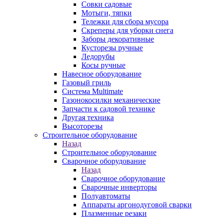
Совки садовые
Мотыги, тяпки
Тележки для сбора мусора
Скреперы для уборки снега
Заборы декоративные
Кусторезы ручные
Ледорубы
Косы ручные
Навесное оборудование
Газовый гриль
Система Multimate
Газонокосилки механические
Запчасти к садовой технике
Другая техника
Высоторезы
Строительное оборудование
Назад
Строительное оборудование
Сварочное оборудование
Назад
Сварочное оборудование
Сварочные инверторы
Полуавтоматы
Аппараты аргонодуговой сварки
Плазменные резаки