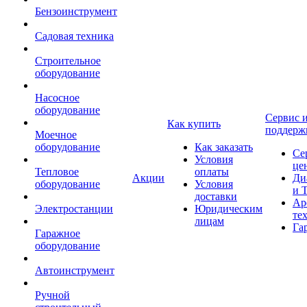
Бензоинструмент
Садовая техника
Строительное
оборудование
Насосное
оборудование
Сервис 
Как купить
поддерж
Моечное
оборудование
Как заказать
Се
Условия
це
Тепловое
оплаты
Акции
Ди
оборудование
Условия
и 
доставки
Ар
Электростанции
Юридическим
те
лицам
Га
Гаражное
оборудование
Автоинструмент
Ручной