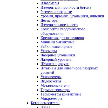
Влагомеры
Измерители прочности бетона
Разметки лазерные
Уровни, правила, угольники, линейки
Детекторы
Измерительное колесо
Комплекты геодезического
оборудования
Крепления для нивелиров
Мишени магнитные
Рейки нивелирные
Угломеры
Лазерные угольники
Лазерный уровень
Штангенциркули
Штативы для нивелиров/лазерных
уровней
Уклономеры
Видеоскопы
Металлоискатели
Термогигрометры
Термометры контактные
Микрометры
Бетоносмесители
Назад