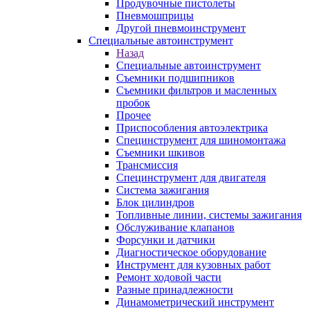
Продувочные пистолеты
Пневмошприцы
Другой пневмоинструмент
Специальные автоинструмент
Назад
Специальные автоинструмент
Съемники подшипников
Съемники фильтров и масленных
пробок
Прочее
Приспособления автоэлектрика
Специнструмент для шиномонтажа
Съемники шкивов
Трансмиссия
Специнструмент для двигателя
Система зажигания
Блок цилиндров
Топливные линии, системы зажигания
Обслуживание клапанов
Форсунки и датчики
Диагностическое оборудование
Инструмент для кузовных работ
Ремонт ходовой части
Разные принадлежности
Динамометрический инструмент