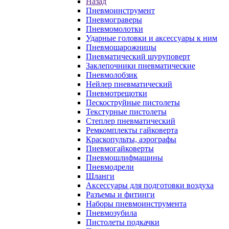
Назад
Пневмоинструмент
Пневмограверы
Пневмомолотки
Ударные головки и аксессуары к ним
Пневмошарожницы
Пневматический шуруповерт
Заклепочники пневматические
Пневмолобзик
Нейлер пневматический
Пневмотрещотки
Пескоструйные пистолеты
Текстурные пистолеты
Степлер пневматический
Ремкомплекты гайковерта
Краскопульты, аэрографы
Пневмогайковерты
Пневмошлифмашины
Пневмодрели
Шланги
Аксессуары для подготовки воздуха
Разъемы и фитинги
Наборы пневмоинструмента
Пневмозубила
Пистолеты подкачки