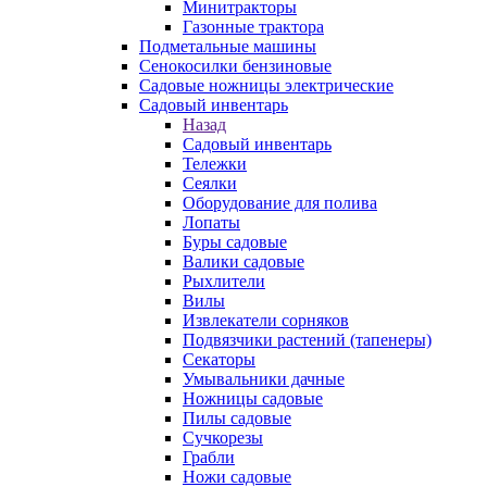
Минитракторы
Газонные трактора
Подметальные машины
Сенокосилки бензиновые
Садовые ножницы электрические
Садовый инвентарь
Назад
Садовый инвентарь
Тележки
Сеялки
Оборудование для полива
Лопаты
Буры садовые
Валики садовые
Рыхлители
Вилы
Извлекатели сорняков
Подвязчики растений (тапенеры)
Секаторы
Умывальники дачные
Ножницы садовые
Пилы садовые
Сучкорезы
Грабли
Ножи садовые