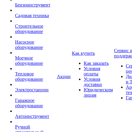
Бензоинструмент
Садовая техника
Строительное
оборудование
Насосное
оборудование
Сервис 
Как купить
поддерж
Моечное
оборудование
Как заказать
Се
Условия
це
Тепловое
оплаты
Акции
Ди
оборудование
Условия
и 
доставки
Ар
Электростанции
Юридическим
те
лицам
Га
Гаражное
оборудование
Автоинструмент
Ручной