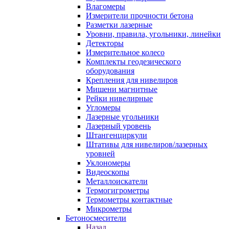
Влагомеры
Измерители прочности бетона
Разметки лазерные
Уровни, правила, угольники, линейки
Детекторы
Измерительное колесо
Комплекты геодезического
оборудования
Крепления для нивелиров
Мишени магнитные
Рейки нивелирные
Угломеры
Лазерные угольники
Лазерный уровень
Штангенциркули
Штативы для нивелиров/лазерных
уровней
Уклономеры
Видеоскопы
Металлоискатели
Термогигрометры
Термометры контактные
Микрометры
Бетоносмесители
Назад