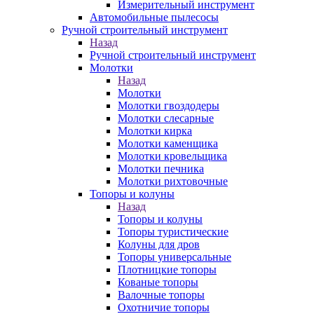
Измерительный инструмент
Автомобильные пылесосы
Ручной строительный инструмент
Назад
Ручной строительный инструмент
Молотки
Назад
Молотки
Молотки гвоздодеры
Молотки слесарные
Молотки кирка
Молотки каменщика
Молотки кровельщика
Молотки печника
Молотки рихтовочные
Топоры и колуны
Назад
Топоры и колуны
Топоры туристические
Колуны для дров
Топоры универсальные
Плотницкие топоры
Кованые топоры
Валочные топоры
Охотничие топоры