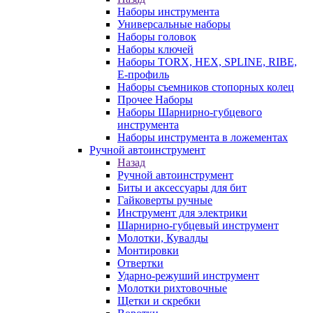
Наборы инструмента
Универсальные наборы
Наборы головок
Наборы ключей
Наборы TORX, HEX, SPLINE, RIBE,
E-профиль
Наборы съемников стопорных колец
Прочее Наборы
Наборы Шарнирно-губцевого
инструмента
Наборы инструмента в ложементах
Ручной автоинструмент
Назад
Ручной автоинструмент
Биты и аксессуары для бит
Гайковерты ручные
Инструмент для электрики
Шарнирно-губцевый инструмент
Молотки, Кувалды
Монтировки
Отвертки
Ударно-режуший инструмент
Молотки рихтовочные
Щетки и скребки