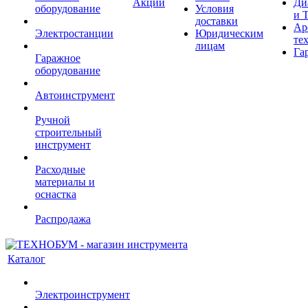
Акции
Ди
оборудование
Условия
и 
доставки
Ар
Электростанции
Юридическим
те
лицам
Га
Гаражное
оборудование
Автоинструмент
Ручной
строительный
инструмент
Расходные
материалы и
оснастка
Распродажа
Каталог
Электроинструмент