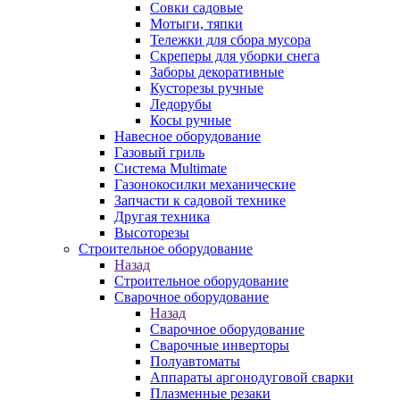
Совки садовые
Мотыги, тяпки
Тележки для сбора мусора
Скреперы для уборки снега
Заборы декоративные
Кусторезы ручные
Ледорубы
Косы ручные
Навесное оборудование
Газовый гриль
Система Multimate
Газонокосилки механические
Запчасти к садовой технике
Другая техника
Высоторезы
Строительное оборудование
Назад
Строительное оборудование
Сварочное оборудование
Назад
Сварочное оборудование
Сварочные инверторы
Полуавтоматы
Аппараты аргонодуговой сварки
Плазменные резаки