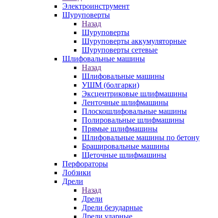
Электроинструмент
Шуруповерты
Назад
Шуруповерты
Шуруповерты аккумуляторные
Шуруповерты сетевые
Шлифовальные машины
Назад
Шлифовальные машины
УШМ (болгарки)
Эксцентриковые шлифмашины
Ленточные шлифмашины
Плоскошлифовальные машины
Полировальные шлифмашины
Прямые шлифмашины
Шлифовальные машины по бетону
Брашировальные машины
Щеточные шлифмашины
Перфораторы
Лобзики
Дрели
Назад
Дрели
Дрели безударные
Дрели ударные