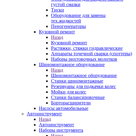
густой смазки
Тиски
Оборудование для замены
тех.жидкостей
Пеногенераторы
Кузовной ремонт
Назад
Кузовной ремонт
Растяжки, стяжки гидравлические
Аппараты точечной сварки (споттеры)
Наборы рихтовочных молотков
Шиномонтажное оборудование
Назад
Шиномонтажное оборудование
Станки шиномонтажные
Резервуары для подкачки колес
Мойки для колес
Станки балансировочные
Борторасширители
Насосы автомобильные
Автоинструмент
Назад
Автоинструмент
Наборы инструмента
Назад