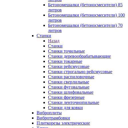
Бетономешалки (бетоносмесители) 85
литров
Бетономешалки (бетоносмесители) 100
литров
Бетономешалки (бетоносмесители) 70
литров
Станки
Назад
Станки
Станки точильные
Станки деревообрабатывающие
Станки токарные
Станки рейсмусовые
Станки строгально рейсмусовые
Станки распиловочные
Станки сверлильные
Станки фуговальные
Станки шлифовальные
Станки фрезерные
Станки ленточнопильные
Станки для ковки
Виброплиты
Вибротрамбовки
Плиткорезы электрические