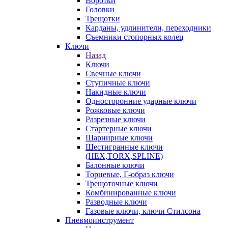
Воротки
Головки
Трещотки
Карданы, удлинители, переходники
Съемники стопорных колец
Ключи
Назад
Ключи
Свечные ключи
Ступичные ключи
Накидные ключи
Односторонние ударные ключи
Рожковые ключи
Разрезные ключи
Стартерные ключи
Шарнирные ключи
Шестигранные ключи
(HEX,TORX,SPLINE)
Балонные ключи
Торцевые, Г-образ ключи
Трещоточные ключи
Комбинированные ключи
Разводные ключи
Газовые ключи, ключи Стилсона
Пневмоинструмент