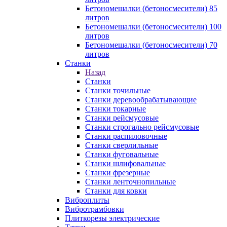
Бетономешалки (бетоносмесители) 85
литров
Бетономешалки (бетоносмесители) 100
литров
Бетономешалки (бетоносмесители) 70
литров
Станки
Назад
Станки
Станки точильные
Станки деревообрабатывающие
Станки токарные
Станки рейсмусовые
Станки строгально рейсмусовые
Станки распиловочные
Станки сверлильные
Станки фуговальные
Станки шлифовальные
Станки фрезерные
Станки ленточнопильные
Станки для ковки
Виброплиты
Вибротрамбовки
Плиткорезы электрические