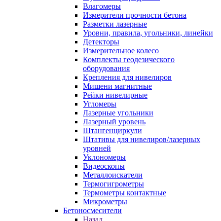
Влагомеры
Измерители прочности бетона
Разметки лазерные
Уровни, правила, угольники, линейки
Детекторы
Измерительное колесо
Комплекты геодезического
оборудования
Крепления для нивелиров
Мишени магнитные
Рейки нивелирные
Угломеры
Лазерные угольники
Лазерный уровень
Штангенциркули
Штативы для нивелиров/лазерных
уровней
Уклономеры
Видеоскопы
Металлоискатели
Термогигрометры
Термометры контактные
Микрометры
Бетоносмесители
Назад