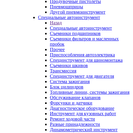
Продувочные пистолеты
Пневмошприцы
Другой пневмоинструмент
Специальные автоинструмент
Назад
Специальные автоинструмент
Съемники подшипников
Съемники фильтров и масленных
пробок
Прочее
Приспособления автоэлектрика
Специнструмент для шиномонтажа
Съемники шкивов
Трансмиссия
Специнструмент для двигателя
Система зажигания
Блок цилиндров
Топливные линии, системы зажигания
Обслуживание клапанов
Форсунки и датчики
Диагностическое оборудование
Инструмент для кузовных работ
Ремонт ходовой части
Разные принадлежности
Динамометрический инструмент