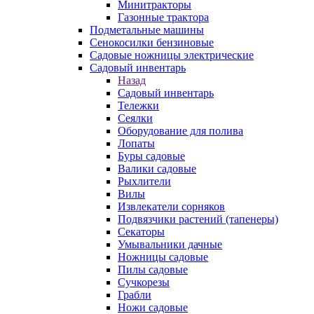
Минитракторы
Газонные трактора
Подметальные машины
Сенокосилки бензиновые
Садовые ножницы электрические
Садовый инвентарь
Назад
Садовый инвентарь
Тележки
Сеялки
Оборудование для полива
Лопаты
Буры садовые
Валики садовые
Рыхлители
Вилы
Извлекатели сорняков
Подвязчики растений (тапенеры)
Секаторы
Умывальники дачные
Ножницы садовые
Пилы садовые
Сучкорезы
Грабли
Ножи садовые