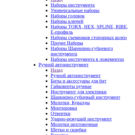
Наборы инструмента
Универсальные наборы
Наборы головок
Наборы ключей
Наборы TORX, HEX, SPLINE, RIBE,
E-профиль
Наборы съемников стопорных колец
Прочее Наборы
Наборы Шарнирно-губцевого
инструмента
Наборы инструмента в ложементах
Ручной автоинструмент
Назад
Ручной автоинструмент
Биты и аксессуары для бит
Гайковерты ручные
Инструмент для электрики
Шарнирно-губцевый инструмент
Молотки, Кувалды
Монтировки
Отвертки
Ударно-режуший инструмент
Молотки рихтовочные
Щетки и скребки