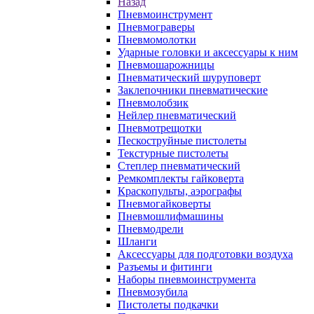
Назад
Пневмоинструмент
Пневмограверы
Пневмомолотки
Ударные головки и аксессуары к ним
Пневмошарожницы
Пневматический шуруповерт
Заклепочники пневматические
Пневмолобзик
Нейлер пневматический
Пневмотрещотки
Пескоструйные пистолеты
Текстурные пистолеты
Степлер пневматический
Ремкомплекты гайковерта
Краскопульты, аэрографы
Пневмогайковерты
Пневмошлифмашины
Пневмодрели
Шланги
Аксессуары для подготовки воздуха
Разъемы и фитинги
Наборы пневмоинструмента
Пневмозубила
Пистолеты подкачки