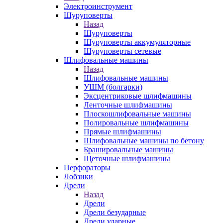
Электроинструмент
Шуруповерты
Назад
Шуруповерты
Шуруповерты аккумуляторные
Шуруповерты сетевые
Шлифовальные машины
Назад
Шлифовальные машины
УШМ (болгарки)
Эксцентриковые шлифмашины
Ленточные шлифмашины
Плоскошлифовальные машины
Полировальные шлифмашины
Прямые шлифмашины
Шлифовальные машины по бетону
Брашировальные машины
Щеточные шлифмашины
Перфораторы
Лобзики
Дрели
Назад
Дрели
Дрели безударные
Дрели ударные