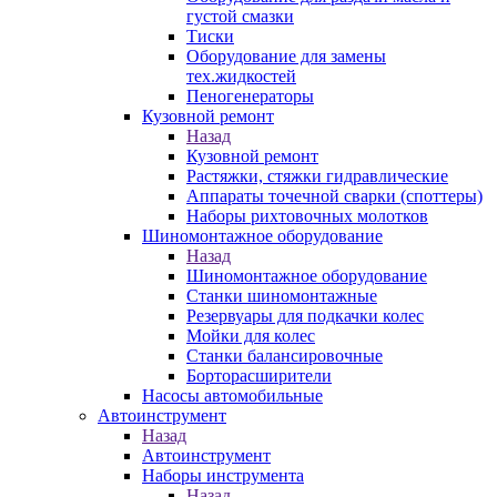
густой смазки
Тиски
Оборудование для замены
тех.жидкостей
Пеногенераторы
Кузовной ремонт
Назад
Кузовной ремонт
Растяжки, стяжки гидравлические
Аппараты точечной сварки (споттеры)
Наборы рихтовочных молотков
Шиномонтажное оборудование
Назад
Шиномонтажное оборудование
Станки шиномонтажные
Резервуары для подкачки колес
Мойки для колес
Станки балансировочные
Борторасширители
Насосы автомобильные
Автоинструмент
Назад
Автоинструмент
Наборы инструмента
Назад