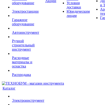
Акции
Ди
оборудование
Условия
и 
доставки
Ар
Электростанции
Юридическим
те
лицам
Га
Гаражное
оборудование
Автоинструмент
Ручной
строительный
инструмент
Расходные
материалы и
оснастка
Распродажа
Каталог
Электроинструмент