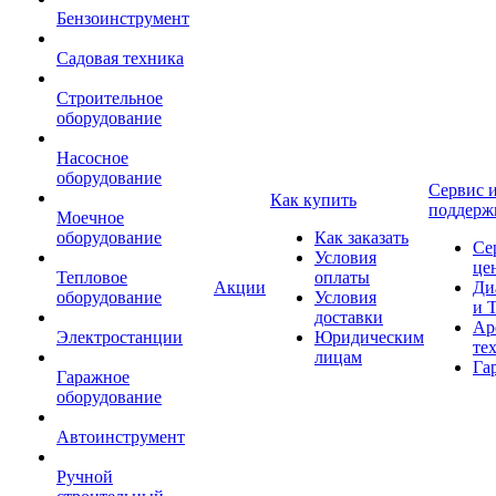
Бензоинструмент
Садовая техника
Строительное
оборудование
Насосное
оборудование
Сервис 
Как купить
поддерж
Моечное
оборудование
Как заказать
Се
Условия
це
Тепловое
оплаты
Акции
Ди
оборудование
Условия
и 
доставки
Ар
Электростанции
Юридическим
те
лицам
Га
Гаражное
оборудование
Автоинструмент
Ручной