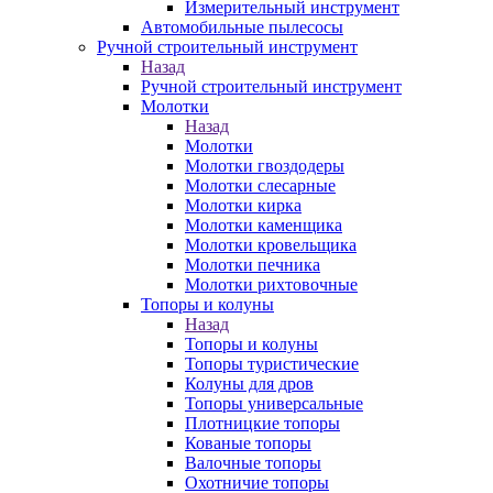
Измерительный инструмент
Автомобильные пылесосы
Ручной строительный инструмент
Назад
Ручной строительный инструмент
Молотки
Назад
Молотки
Молотки гвоздодеры
Молотки слесарные
Молотки кирка
Молотки каменщика
Молотки кровельщика
Молотки печника
Молотки рихтовочные
Топоры и колуны
Назад
Топоры и колуны
Топоры туристические
Колуны для дров
Топоры универсальные
Плотницкие топоры
Кованые топоры
Валочные топоры
Охотничие топоры