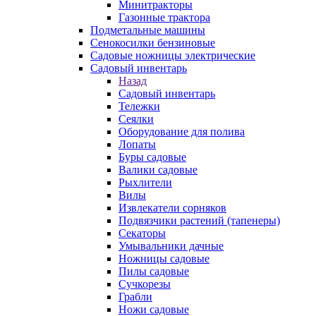
Минитракторы
Газонные трактора
Подметальные машины
Сенокосилки бензиновые
Садовые ножницы электрические
Садовый инвентарь
Назад
Садовый инвентарь
Тележки
Сеялки
Оборудование для полива
Лопаты
Буры садовые
Валики садовые
Рыхлители
Вилы
Извлекатели сорняков
Подвязчики растений (тапенеры)
Секаторы
Умывальники дачные
Ножницы садовые
Пилы садовые
Сучкорезы
Грабли
Ножи садовые