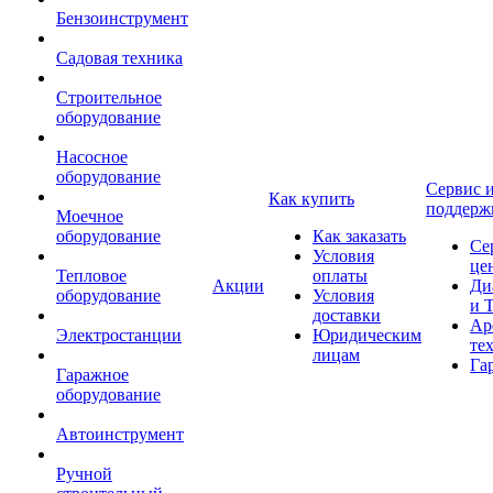
Бензоинструмент
Садовая техника
Строительное
оборудование
Насосное
оборудование
Сервис 
Как купить
поддерж
Моечное
оборудование
Как заказать
Се
Условия
це
Тепловое
оплаты
Акции
Ди
оборудование
Условия
и 
доставки
Ар
Электростанции
Юридическим
те
лицам
Га
Гаражное
оборудование
Автоинструмент
Ручной