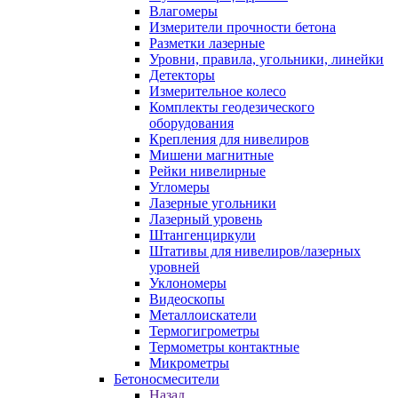
Влагомеры
Измерители прочности бетона
Разметки лазерные
Уровни, правила, угольники, линейки
Детекторы
Измерительное колесо
Комплекты геодезического
оборудования
Крепления для нивелиров
Мишени магнитные
Рейки нивелирные
Угломеры
Лазерные угольники
Лазерный уровень
Штангенциркули
Штативы для нивелиров/лазерных
уровней
Уклономеры
Видеоскопы
Металлоискатели
Термогигрометры
Термометры контактные
Микрометры
Бетоносмесители
Назад