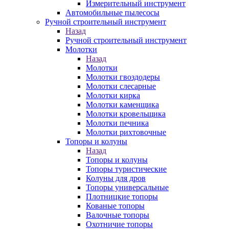
Измерительный инструмент
Автомобильные пылесосы
Ручной строительный инструмент
Назад
Ручной строительный инструмент
Молотки
Назад
Молотки
Молотки гвоздодеры
Молотки слесарные
Молотки кирка
Молотки каменщика
Молотки кровельщика
Молотки печника
Молотки рихтовочные
Топоры и колуны
Назад
Топоры и колуны
Топоры туристические
Колуны для дров
Топоры универсальные
Плотницкие топоры
Кованые топоры
Валочные топоры
Охотничие топоры