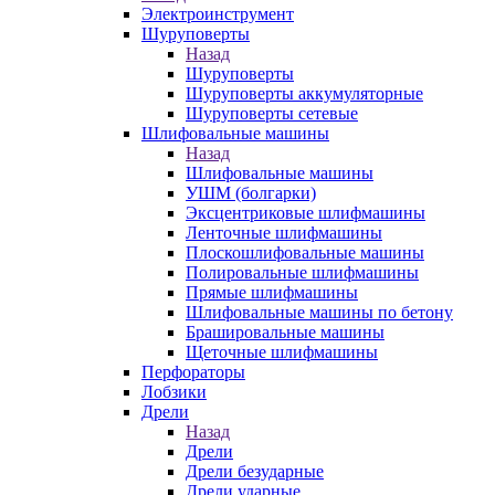
Электроинструмент
Шуруповерты
Назад
Шуруповерты
Шуруповерты аккумуляторные
Шуруповерты сетевые
Шлифовальные машины
Назад
Шлифовальные машины
УШМ (болгарки)
Эксцентриковые шлифмашины
Ленточные шлифмашины
Плоскошлифовальные машины
Полировальные шлифмашины
Прямые шлифмашины
Шлифовальные машины по бетону
Брашировальные машины
Щеточные шлифмашины
Перфораторы
Лобзики
Дрели
Назад
Дрели
Дрели безударные
Дрели ударные