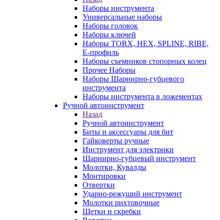
Наборы инструмента
Универсальные наборы
Наборы головок
Наборы ключей
Наборы TORX, HEX, SPLINE, RIBE,
E-профиль
Наборы съемников стопорных колец
Прочее Наборы
Наборы Шарнирно-губцевого
инструмента
Наборы инструмента в ложементах
Ручной автоинструмент
Назад
Ручной автоинструмент
Биты и аксессуары для бит
Гайковерты ручные
Инструмент для электрики
Шарнирно-губцевый инструмент
Молотки, Кувалды
Монтировки
Отвертки
Ударно-режуший инструмент
Молотки рихтовочные
Щетки и скребки