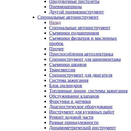
Продувочные пистолеты
Пневмошприцы
Другой пневмоинструмент
Специальные автоинструмент
Назад
Специальные автоинструмент
Съемники подшипников
Съемники фильтров и масленных
пробок
Прочее
Приспособления автоэлектрика
Специнструмент для шиномонтажа
Съемники шкивов
Трансмиссия
Специнструмент для двигателя
Система зажигания
Блок цилиндров
Топливные линии, системы зажигания
Обслуживание клапанов
Форсунки и датчики
Диагностическое оборудование
Инструмент для кузовных работ
Ремонт ходовой части
Разные принадлежности
Динамометрический инструмент