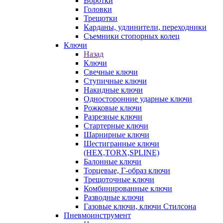
Воротки
Головки
Трещотки
Карданы, удлинители, переходники
Съемники стопорных колец
Ключи
Назад
Ключи
Свечные ключи
Ступичные ключи
Накидные ключи
Односторонние ударные ключи
Рожковые ключи
Разрезные ключи
Стартерные ключи
Шарнирные ключи
Шестигранные ключи
(HEX,TORX,SPLINE)
Балонные ключи
Торцевые, Г-образ ключи
Трещоточные ключи
Комбинированные ключи
Разводные ключи
Газовые ключи, ключи Стилсона
Пневмоинструмент