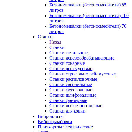
Бетономешалки (бетоносмесители) 85
литров
Бетономешалки (бетоносмесители) 100
литров
Бетономешалки (бетоносмесители) 70
литров
Станки
Назад
Станки
Станки точильные
Станки деревообрабатывающие
Станки токарные
Станки рейсмусовые
Станки строгально рейсмусовые
Станки распиловочные
Станки сверлильные
Станки фуговальные
Станки шлифовальные
Станки фрезерные
Станки ленточнопильные
Станки для ковки
Виброплиты
Вибротрамбовки
Плиткорезы электрические