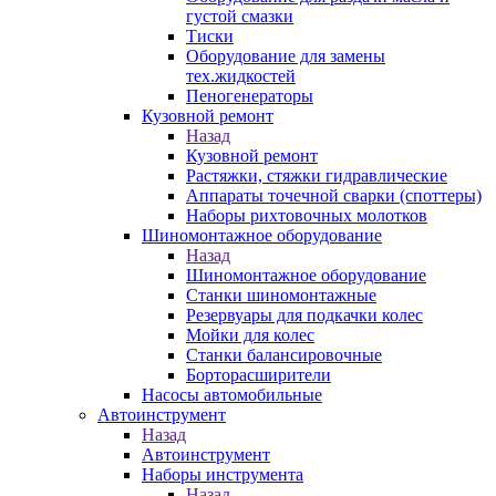
густой смазки
Тиски
Оборудование для замены
тех.жидкостей
Пеногенераторы
Кузовной ремонт
Назад
Кузовной ремонт
Растяжки, стяжки гидравлические
Аппараты точечной сварки (споттеры)
Наборы рихтовочных молотков
Шиномонтажное оборудование
Назад
Шиномонтажное оборудование
Станки шиномонтажные
Резервуары для подкачки колес
Мойки для колес
Станки балансировочные
Борторасширители
Насосы автомобильные
Автоинструмент
Назад
Автоинструмент
Наборы инструмента
Назад