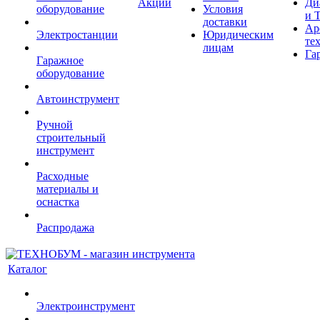
Акции
Ди
оборудование
Условия
и 
доставки
Ар
Электростанции
Юридическим
те
лицам
Га
Гаражное
оборудование
Автоинструмент
Ручной
строительный
инструмент
Расходные
материалы и
оснастка
Распродажа
Каталог
Электроинструмент