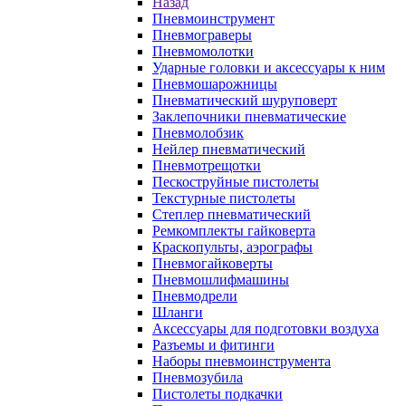
Назад
Пневмоинструмент
Пневмограверы
Пневмомолотки
Ударные головки и аксессуары к ним
Пневмошарожницы
Пневматический шуруповерт
Заклепочники пневматические
Пневмолобзик
Нейлер пневматический
Пневмотрещотки
Пескоструйные пистолеты
Текстурные пистолеты
Степлер пневматический
Ремкомплекты гайковерта
Краскопульты, аэрографы
Пневмогайковерты
Пневмошлифмашины
Пневмодрели
Шланги
Аксессуары для подготовки воздуха
Разъемы и фитинги
Наборы пневмоинструмента
Пневмозубила
Пистолеты подкачки