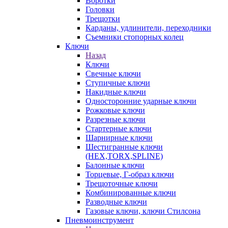
Воротки
Головки
Трещотки
Карданы, удлинители, переходники
Съемники стопорных колец
Ключи
Назад
Ключи
Свечные ключи
Ступичные ключи
Накидные ключи
Односторонние ударные ключи
Рожковые ключи
Разрезные ключи
Стартерные ключи
Шарнирные ключи
Шестигранные ключи
(HEX,TORX,SPLINE)
Балонные ключи
Торцевые, Г-образ ключи
Трещоточные ключи
Комбинированные ключи
Разводные ключи
Газовые ключи, ключи Стилсона
Пневмоинструмент