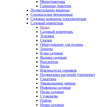
Минитракторы
Газонные трактора
Подметальные машины
Сенокосилки бензиновые
Садовые ножницы электрические
Садовый инвентарь
Назад
Садовый инвентарь
Тележки
Сеялки
Оборудование для полива
Лопаты
Буры садовые
Валики садовые
Рыхлители
Вилы
Извлекатели сорняков
Подвязчики растений (тапенеры)
Секаторы
Умывальники дачные
Ножницы садовые
Пилы садовые
Сучкорезы
Грабли
Ножи садовые