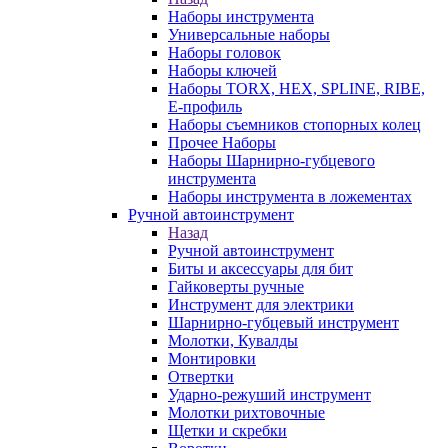
Наборы инструмента
Универсальные наборы
Наборы головок
Наборы ключей
Наборы TORX, HEX, SPLINE, RIBE,
E-профиль
Наборы съемников стопорных колец
Прочее Наборы
Наборы Шарнирно-губцевого
инструмента
Наборы инструмента в ложементах
Ручной автоинструмент
Назад
Ручной автоинструмент
Биты и аксессуары для бит
Гайковерты ручные
Инструмент для электрики
Шарнирно-губцевый инструмент
Молотки, Кувалды
Монтировки
Отвертки
Ударно-режуший инструмент
Молотки рихтовочные
Щетки и скребки