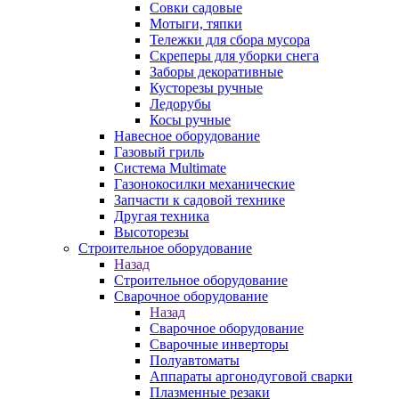
Совки садовые
Мотыги, тяпки
Тележки для сбора мусора
Скреперы для уборки снега
Заборы декоративные
Кусторезы ручные
Ледорубы
Косы ручные
Навесное оборудование
Газовый гриль
Система Multimate
Газонокосилки механические
Запчасти к садовой технике
Другая техника
Высоторезы
Строительное оборудование
Назад
Строительное оборудование
Сварочное оборудование
Назад
Сварочное оборудование
Сварочные инверторы
Полуавтоматы
Аппараты аргонодуговой сварки
Плазменные резаки