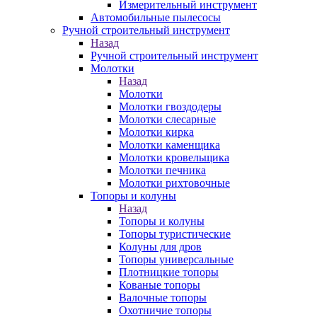
Измерительный инструмент
Автомобильные пылесосы
Ручной строительный инструмент
Назад
Ручной строительный инструмент
Молотки
Назад
Молотки
Молотки гвоздодеры
Молотки слесарные
Молотки кирка
Молотки каменщика
Молотки кровельщика
Молотки печника
Молотки рихтовочные
Топоры и колуны
Назад
Топоры и колуны
Топоры туристические
Колуны для дров
Топоры универсальные
Плотницкие топоры
Кованые топоры
Валочные топоры
Охотничие топоры