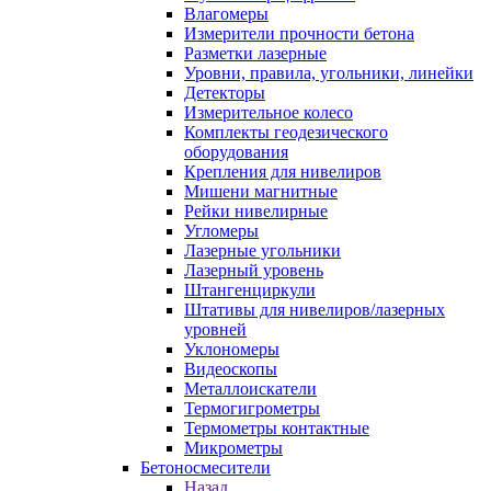
Влагомеры
Измерители прочности бетона
Разметки лазерные
Уровни, правила, угольники, линейки
Детекторы
Измерительное колесо
Комплекты геодезического
оборудования
Крепления для нивелиров
Мишени магнитные
Рейки нивелирные
Угломеры
Лазерные угольники
Лазерный уровень
Штангенциркули
Штативы для нивелиров/лазерных
уровней
Уклономеры
Видеоскопы
Металлоискатели
Термогигрометры
Термометры контактные
Микрометры
Бетоносмесители
Назад