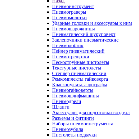
Назад
Пневмоинструмент
Пневмограверы
Пневмомолотки
Ударные головки и аксессуары к ним
Пневмошарожницы
Пневматический шуруповерт
Заклепочники пневматические
Пневмолобзик
Нейлер пневматический
Пневмотрещотки
Пескоструйные пистолеты
Текстурные пистолеты
Степлер пневматический
Ремкомплекты гайковерта
Краскопульты, аэрографы
Пневмогайковерты
Пневмошлифмашины
Пневмодрели
Шланги
Аксессуары для подготовки воздуха
Разъемы и фитинги
Наборы пневмоинструмента
Пневмозубила
Пистолеты подкачки