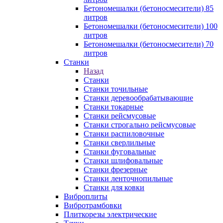
Бетономешалки (бетоносмесители) 85
литров
Бетономешалки (бетоносмесители) 100
литров
Бетономешалки (бетоносмесители) 70
литров
Станки
Назад
Станки
Станки точильные
Станки деревообрабатывающие
Станки токарные
Станки рейсмусовые
Станки строгально рейсмусовые
Станки распиловочные
Станки сверлильные
Станки фуговальные
Станки шлифовальные
Станки фрезерные
Станки ленточнопильные
Станки для ковки
Виброплиты
Вибротрамбовки
Плиткорезы электрические