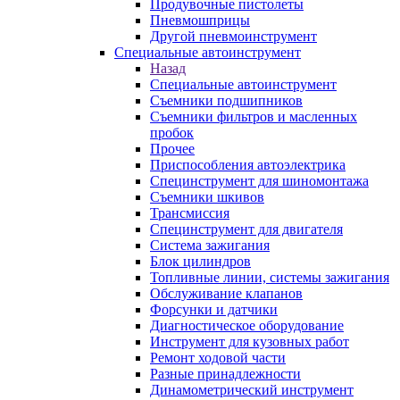
Продувочные пистолеты
Пневмошприцы
Другой пневмоинструмент
Специальные автоинструмент
Назад
Специальные автоинструмент
Съемники подшипников
Съемники фильтров и масленных
пробок
Прочее
Приспособления автоэлектрика
Специнструмент для шиномонтажа
Съемники шкивов
Трансмиссия
Специнструмент для двигателя
Система зажигания
Блок цилиндров
Топливные линии, системы зажигания
Обслуживание клапанов
Форсунки и датчики
Диагностическое оборудование
Инструмент для кузовных работ
Ремонт ходовой части
Разные принадлежности
Динамометрический инструмент