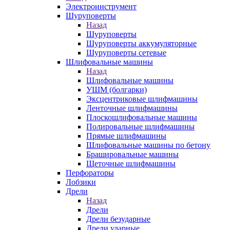
Электроинструмент
Шуруповерты
Назад
Шуруповерты
Шуруповерты аккумуляторные
Шуруповерты сетевые
Шлифовальные машины
Назад
Шлифовальные машины
УШМ (болгарки)
Эксцентриковые шлифмашины
Ленточные шлифмашины
Плоскошлифовальные машины
Полировальные шлифмашины
Прямые шлифмашины
Шлифовальные машины по бетону
Брашировальные машины
Щеточные шлифмашины
Перфораторы
Лобзики
Дрели
Назад
Дрели
Дрели безударные
Дрели ударные