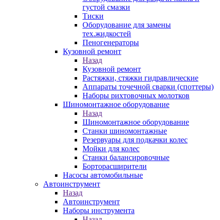
густой смазки
Тиски
Оборудование для замены
тех.жидкостей
Пеногенераторы
Кузовной ремонт
Назад
Кузовной ремонт
Растяжки, стяжки гидравлические
Аппараты точечной сварки (споттеры)
Наборы рихтовочных молотков
Шиномонтажное оборудование
Назад
Шиномонтажное оборудование
Станки шиномонтажные
Резервуары для подкачки колес
Мойки для колес
Станки балансировочные
Борторасширители
Насосы автомобильные
Автоинструмент
Назад
Автоинструмент
Наборы инструмента
Назад