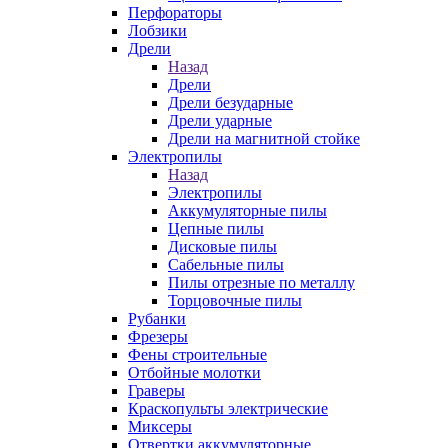
Перфораторы
Лобзики
Дрели
Назад
Дрели
Дрели безударные
Дрели ударные
Дрели на магнитной стойке
Электропилы
Назад
Электропилы
Аккумуляторные пилы
Цепные пилы
Дисковые пилы
Сабельные пилы
Пилы отрезные по металлу
Торцовочные пилы
Рубанки
Фрезеры
Фены строительные
Отбойные молотки
Граверы
Краскопульты электрические
Миксеры
Отвертки аккумуляторные