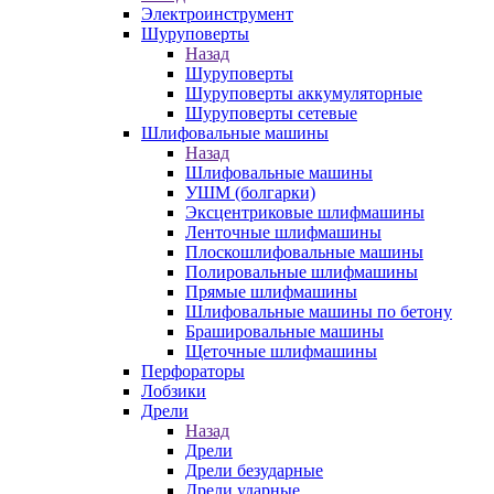
Электроинструмент
Шуруповерты
Назад
Шуруповерты
Шуруповерты аккумуляторные
Шуруповерты сетевые
Шлифовальные машины
Назад
Шлифовальные машины
УШМ (болгарки)
Эксцентриковые шлифмашины
Ленточные шлифмашины
Плоскошлифовальные машины
Полировальные шлифмашины
Прямые шлифмашины
Шлифовальные машины по бетону
Брашировальные машины
Щеточные шлифмашины
Перфораторы
Лобзики
Дрели
Назад
Дрели
Дрели безударные
Дрели ударные