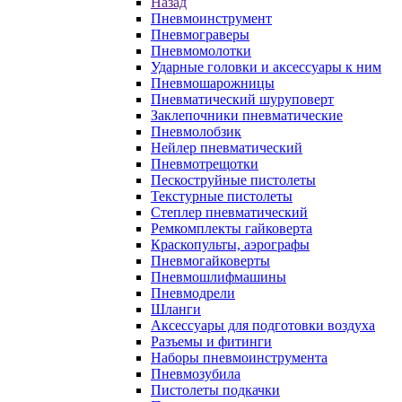
Назад
Пневмоинструмент
Пневмограверы
Пневмомолотки
Ударные головки и аксессуары к ним
Пневмошарожницы
Пневматический шуруповерт
Заклепочники пневматические
Пневмолобзик
Нейлер пневматический
Пневмотрещотки
Пескоструйные пистолеты
Текстурные пистолеты
Степлер пневматический
Ремкомплекты гайковерта
Краскопульты, аэрографы
Пневмогайковерты
Пневмошлифмашины
Пневмодрели
Шланги
Аксессуары для подготовки воздуха
Разъемы и фитинги
Наборы пневмоинструмента
Пневмозубила
Пистолеты подкачки