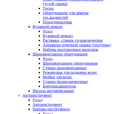
густой смазки
Тиски
Оборудование для замены
тех.жидкостей
Пеногенераторы
Кузовной ремонт
Назад
Кузовной ремонт
Растяжки, стяжки гидравлические
Аппараты точечной сварки (споттеры)
Наборы рихтовочных молотков
Шиномонтажное оборудование
Назад
Шиномонтажное оборудование
Станки шиномонтажные
Резервуары для подкачки колес
Мойки для колес
Станки балансировочные
Борторасширители
Насосы автомобильные
Автоинструмент
Назад
Автоинструмент
Наборы инструмента
Назад