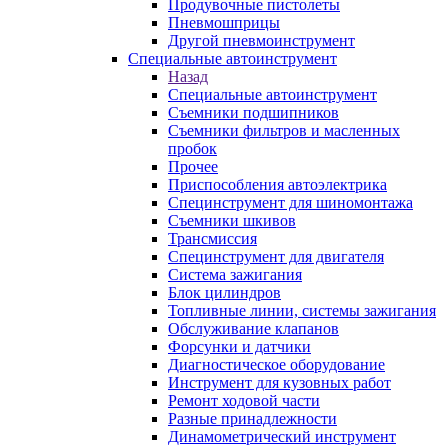
Продувочные пистолеты
Пневмошприцы
Другой пневмоинструмент
Специальные автоинструмент
Назад
Специальные автоинструмент
Съемники подшипников
Съемники фильтров и масленных
пробок
Прочее
Приспособления автоэлектрика
Специнструмент для шиномонтажа
Съемники шкивов
Трансмиссия
Специнструмент для двигателя
Система зажигания
Блок цилиндров
Топливные линии, системы зажигания
Обслуживание клапанов
Форсунки и датчики
Диагностическое оборудование
Инструмент для кузовных работ
Ремонт ходовой части
Разные принадлежности
Динамометрический инструмент