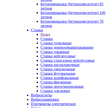
Бетономешалки (бетоносмесители) 85
литров
Бетономешалки (бетоносмесители) 100
литров
Бетономешалки (бетоносмесители) 70
литров
Станки
Назад
Станки
Станки точильные
Станки деревообрабатывающие
Станки токарные
Станки рейсмусовые
Станки строгально рейсмусовые
Станки распиловочные
Станки сверлильные
Станки фуговальные
Станки шлифовальные
Станки фрезерные
Станки ленточнопильные
Станки для ковки
Виброплиты
Вибротрамбовки
Плиткорезы электрические