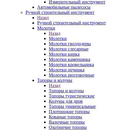
Измерительный инструмент
Автомобильные пылесосы
Ручной строительный инструмент
Назад
Ручной строительный инструмент
Молотки
Назад
Молотки
Молотки гвоздодеры
Молотки слесарные
Молотки кирка
Молотки каменщика
Молотки кровельщика
Молотки печника
Молотки рихтовочные
Топоры и колуны
Назад
Топоры и колуны
Топоры туристические
Колуны для дров
Топоры универсальные
Плотницкие топоры
Кованые топоры
Валочные топоры
Охотничие топоры