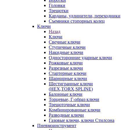
Воротки
Головки
Трещотки
Карданы, удлинители, переходники
Съемники стопорных колец
Ключи
Назад
Ключи
Свечные ключи
Ступичные ключи
Накидные ключи
Односторонние ударные ключи
Рожковые ключи
Разрезные ключи
Стартерные ключи
Шарнирные ключи
Шестигранные ключи
(HEX,TORX,SPLINE)
Балонные ключи
Торцевые, Г-образ ключи
Трещоточные ключи
Комбинированные ключи
Разводные ключи
Газовые ключи, ключи Стилсона
Пневмоинструмент