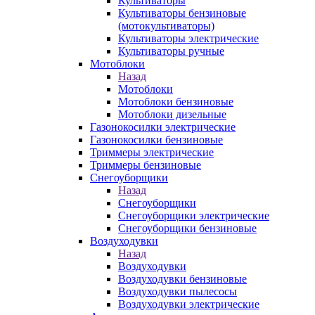
Культиваторы
Культиваторы бензиновые
(мотокультиваторы)
Культиваторы электрические
Культиваторы ручные
Мотоблоки
Назад
Мотоблоки
Мотоблоки бензиновые
Мотоблоки дизельные
Газонокосилки электрические
Газонокосилки бензиновые
Триммеры электрические
Триммеры бензиновые
Снегоуборщики
Назад
Снегоуборщики
Снегоуборщики электрические
Снегоуборщики бензиновые
Воздуходувки
Назад
Воздуходувки
Воздуходувки бензиновые
Воздуходувки пылесосы
Воздуходувки электрические