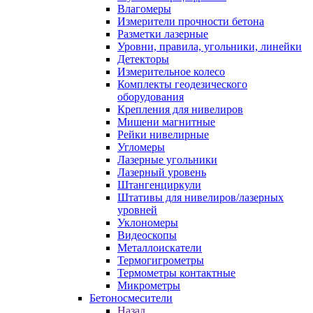
Влагомеры
Измерители прочности бетона
Разметки лазерные
Уровни, правила, угольники, линейки
Детекторы
Измерительное колесо
Комплекты геодезического
оборудования
Крепления для нивелиров
Мишени магнитные
Рейки нивелирные
Угломеры
Лазерные угольники
Лазерный уровень
Штангенциркули
Штативы для нивелиров/лазерных
уровней
Уклономеры
Видеоскопы
Металлоискатели
Термогигрометры
Термометры контактные
Микрометры
Бетоносмесители
Назад