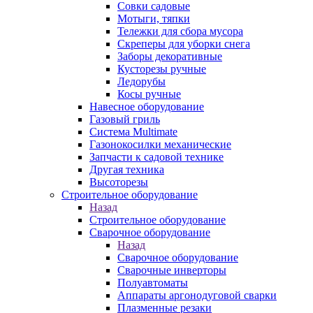
Совки садовые
Мотыги, тяпки
Тележки для сбора мусора
Скреперы для уборки снега
Заборы декоративные
Кусторезы ручные
Ледорубы
Косы ручные
Навесное оборудование
Газовый гриль
Система Multimate
Газонокосилки механические
Запчасти к садовой технике
Другая техника
Высоторезы
Строительное оборудование
Назад
Строительное оборудование
Сварочное оборудование
Назад
Сварочное оборудование
Сварочные инверторы
Полуавтоматы
Аппараты аргонодуговой сварки
Плазменные резаки