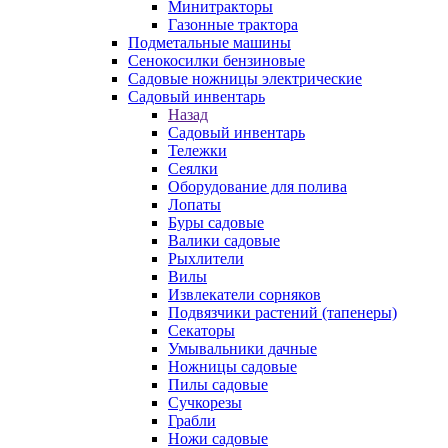
Минитракторы
Газонные трактора
Подметальные машины
Сенокосилки бензиновые
Садовые ножницы электрические
Садовый инвентарь
Назад
Садовый инвентарь
Тележки
Сеялки
Оборудование для полива
Лопаты
Буры садовые
Валики садовые
Рыхлители
Вилы
Извлекатели сорняков
Подвязчики растений (тапенеры)
Секаторы
Умывальники дачные
Ножницы садовые
Пилы садовые
Сучкорезы
Грабли
Ножи садовые