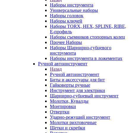
Наборы инструмента
Универсальные наборы
Наборы головок
Наборы ключей
Наборы TORX, HEX, SPLINE, RIBE,
E-профиль
Наборы съемников стопорных колец
Прочее Наборы
Наборы Шарнирно-губцевого
инструмента
Наборы инструмента в ложементах
Ручной автоинструмент
Назад
Ручной автоинструмент
Биты и аксессуары для бит
Гайковерты ручные
Инструмент для электрики
Шарнирно-губцевый инструмент
Молотки, Кувалды
Монтировки
Отвертки
Ударно-режуший инструмент
Молотки рихтовочные
Щетки и скребки