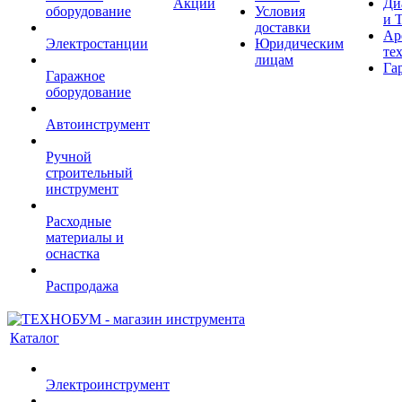
Акции
Ди
оборудование
Условия
и 
доставки
Ар
Электростанции
Юридическим
те
лицам
Га
Гаражное
оборудование
Автоинструмент
Ручной
строительный
инструмент
Расходные
материалы и
оснастка
Распродажа
Каталог
Электроинструмент