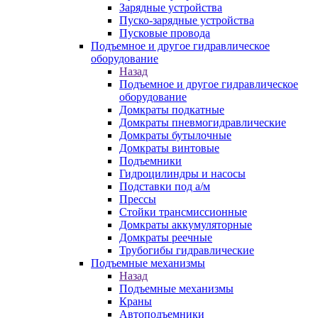
Зарядные устройства
Пуско-зарядные устройства
Пусковые провода
Подъемное и другое гидравлическое
оборудование
Назад
Подъемное и другое гидравлическое
оборудование
Домкраты подкатные
Домкраты пневмогидравлические
Домкраты бутылочные
Домкраты винтовые
Подъемники
Гидроцилиндры и насосы
Подставки под а/м
Прессы
Стойки трансмиссионные
Домкраты аккумуляторные
Домкраты реечные
Трубогибы гидравлические
Подъемные механизмы
Назад
Подъемные механизмы
Краны
Автоподъемники