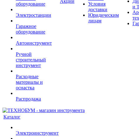
Акции
Ди
оборудование
Условия
и 
доставки
Ар
Электростанции
Юридическим
те
лицам
Га
Гаражное
оборудование
Автоинструмент
Ручной
строительный
инструмент
Расходные
материалы и
оснастка
Распродажа
Каталог
Электроинструмент