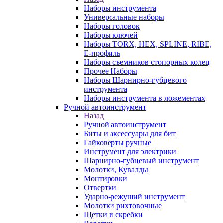
Наборы инструмента
Универсальные наборы
Наборы головок
Наборы ключей
Наборы TORX, HEX, SPLINE, RIBE,
E-профиль
Наборы съемников стопорных колец
Прочее Наборы
Наборы Шарнирно-губцевого
инструмента
Наборы инструмента в ложементах
Ручной автоинструмент
Назад
Ручной автоинструмент
Биты и аксессуары для бит
Гайковерты ручные
Инструмент для электрики
Шарнирно-губцевый инструмент
Молотки, Кувалды
Монтировки
Отвертки
Ударно-режуший инструмент
Молотки рихтовочные
Щетки и скребки