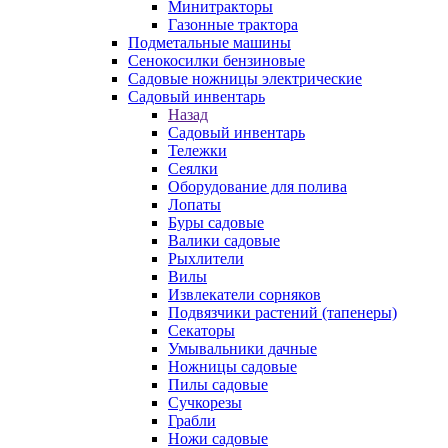
Минитракторы
Газонные трактора
Подметальные машины
Сенокосилки бензиновые
Садовые ножницы электрические
Садовый инвентарь
Назад
Садовый инвентарь
Тележки
Сеялки
Оборудование для полива
Лопаты
Буры садовые
Валики садовые
Рыхлители
Вилы
Извлекатели сорняков
Подвязчики растений (тапенеры)
Секаторы
Умывальники дачные
Ножницы садовые
Пилы садовые
Сучкорезы
Грабли
Ножи садовые