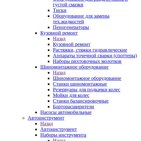
густой смазки
Тиски
Оборудование для замены
тех.жидкостей
Пеногенераторы
Кузовной ремонт
Назад
Кузовной ремонт
Растяжки, стяжки гидравлические
Аппараты точечной сварки (споттеры)
Наборы рихтовочных молотков
Шиномонтажное оборудование
Назад
Шиномонтажное оборудование
Станки шиномонтажные
Резервуары для подкачки колес
Мойки для колес
Станки балансировочные
Борторасширители
Насосы автомобильные
Автоинструмент
Назад
Автоинструмент
Наборы инструмента
Назад