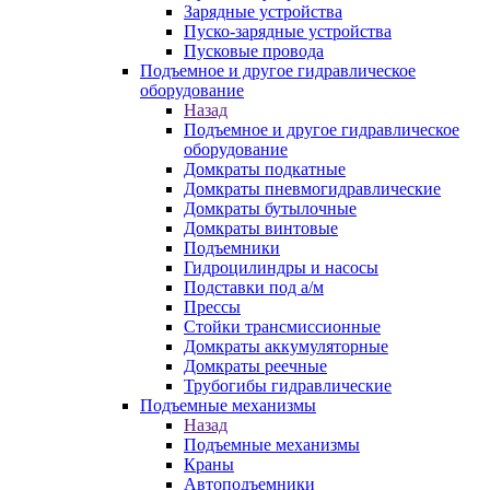
Зарядные устройства
Пуско-зарядные устройства
Пусковые провода
Подъемное и другое гидравлическое
оборудование
Назад
Подъемное и другое гидравлическое
оборудование
Домкраты подкатные
Домкраты пневмогидравлические
Домкраты бутылочные
Домкраты винтовые
Подъемники
Гидроцилиндры и насосы
Подставки под а/м
Прессы
Стойки трансмиссионные
Домкраты аккумуляторные
Домкраты реечные
Трубогибы гидравлические
Подъемные механизмы
Назад
Подъемные механизмы
Краны
Автоподъемники