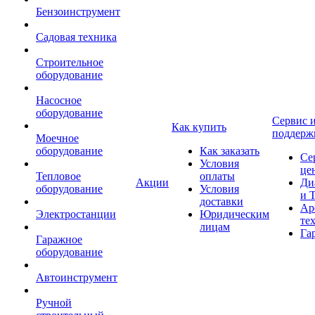
Бензоинструмент
Садовая техника
Строительное
оборудование
Насосное
оборудование
Сервис 
Как купить
поддерж
Моечное
оборудование
Как заказать
Се
Условия
це
Тепловое
оплаты
Акции
Ди
оборудование
Условия
и 
доставки
Ар
Электростанции
Юридическим
те
лицам
Га
Гаражное
оборудование
Автоинструмент
Ручной