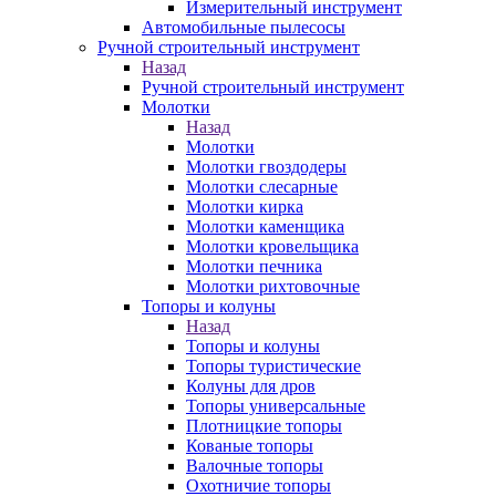
Измерительный инструмент
Автомобильные пылесосы
Ручной строительный инструмент
Назад
Ручной строительный инструмент
Молотки
Назад
Молотки
Молотки гвоздодеры
Молотки слесарные
Молотки кирка
Молотки каменщика
Молотки кровельщика
Молотки печника
Молотки рихтовочные
Топоры и колуны
Назад
Топоры и колуны
Топоры туристические
Колуны для дров
Топоры универсальные
Плотницкие топоры
Кованые топоры
Валочные топоры
Охотничие топоры