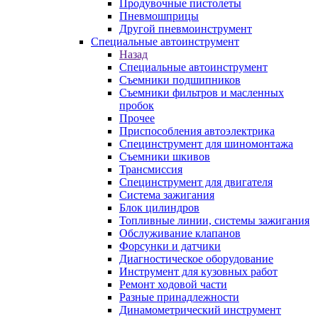
Продувочные пистолеты
Пневмошприцы
Другой пневмоинструмент
Специальные автоинструмент
Назад
Специальные автоинструмент
Съемники подшипников
Съемники фильтров и масленных
пробок
Прочее
Приспособления автоэлектрика
Специнструмент для шиномонтажа
Съемники шкивов
Трансмиссия
Специнструмент для двигателя
Система зажигания
Блок цилиндров
Топливные линии, системы зажигания
Обслуживание клапанов
Форсунки и датчики
Диагностическое оборудование
Инструмент для кузовных работ
Ремонт ходовой части
Разные принадлежности
Динамометрический инструмент