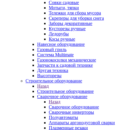
Совки садовые
Мотыги, тяпки
Тележки для сбора мусора
Скреперы для уборки снега
Заборы декоративные
Кусторезы ручные
Ледорубы
Косы ручные
Навесное оборудование
Газовый гриль
Система Multimate
Газонокосилки механические
Запчасти к садовой технике
Другая техника
Высоторезы
Строительное оборудование
Назад
Строительное оборудование
Сварочное оборудование
Назад
Сварочное оборудование
Сварочные инверторы
Полуавтоматы
Аппараты аргонодуговой сварки
Плазменные резаки