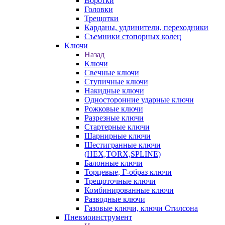
Воротки
Головки
Трещотки
Карданы, удлинители, переходники
Съемники стопорных колец
Ключи
Назад
Ключи
Свечные ключи
Ступичные ключи
Накидные ключи
Односторонние ударные ключи
Рожковые ключи
Разрезные ключи
Стартерные ключи
Шарнирные ключи
Шестигранные ключи
(HEX,TORX,SPLINE)
Балонные ключи
Торцевые, Г-образ ключи
Трещоточные ключи
Комбинированные ключи
Разводные ключи
Газовые ключи, ключи Стилсона
Пневмоинструмент