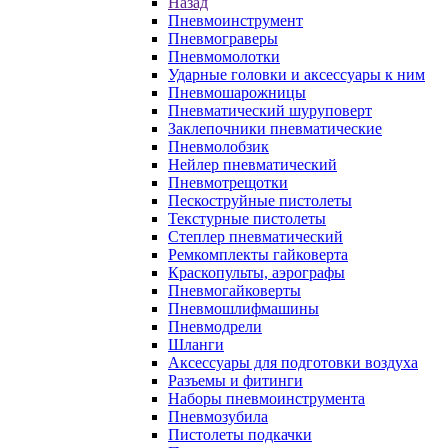
Назад
Пневмоинструмент
Пневмограверы
Пневмомолотки
Ударные головки и аксессуары к ним
Пневмошарожницы
Пневматический шуруповерт
Заклепочники пневматические
Пневмолобзик
Нейлер пневматический
Пневмотрещотки
Пескоструйные пистолеты
Текстурные пистолеты
Степлер пневматический
Ремкомплекты гайковерта
Краскопульты, аэрографы
Пневмогайковерты
Пневмошлифмашины
Пневмодрели
Шланги
Аксессуары для подготовки воздуха
Разъемы и фитинги
Наборы пневмоинструмента
Пневмозубила
Пистолеты подкачки