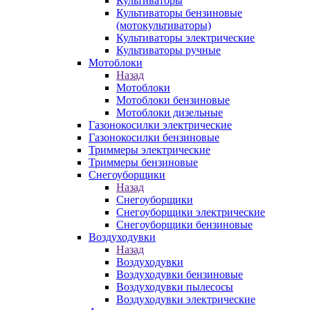
Культиваторы
Культиваторы бензиновые
(мотокультиваторы)
Культиваторы электрические
Культиваторы ручные
Мотоблоки
Назад
Мотоблоки
Мотоблоки бензиновые
Мотоблоки дизельные
Газонокосилки электрические
Газонокосилки бензиновые
Триммеры электрические
Триммеры бензиновые
Снегоуборщики
Назад
Снегоуборщики
Снегоуборщики электрические
Снегоуборщики бензиновые
Воздуходувки
Назад
Воздуходувки
Воздуходувки бензиновые
Воздуходувки пылесосы
Воздуходувки электрические