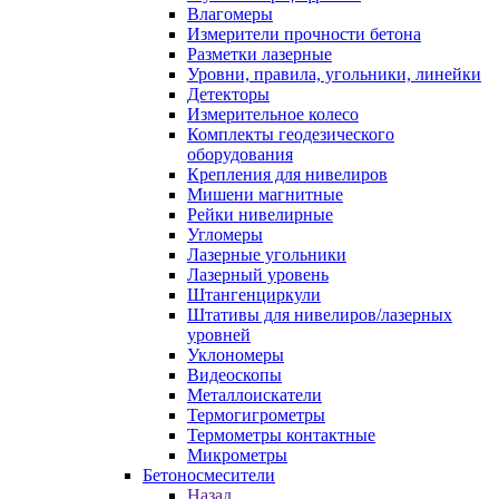
Влагомеры
Измерители прочности бетона
Разметки лазерные
Уровни, правила, угольники, линейки
Детекторы
Измерительное колесо
Комплекты геодезического
оборудования
Крепления для нивелиров
Мишени магнитные
Рейки нивелирные
Угломеры
Лазерные угольники
Лазерный уровень
Штангенциркули
Штативы для нивелиров/лазерных
уровней
Уклономеры
Видеоскопы
Металлоискатели
Термогигрометры
Термометры контактные
Микрометры
Бетоносмесители
Назад