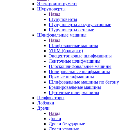
Электроинструмент
Шуруповерты
Назад
Шуруповерты
Шуруповерты аккумуляторные
Шуруповерты сетевые
Шлифовальные машины
Назад
Шлифовальные машины
УШМ (болгарки)
Эксцентриковые шлифмашины
Ленточные шлифмашины
Плоскошлифовальные машины
Полировальные шлифмашины
Прямые шлифмашины
Шлифовальные машины по бетону
Брашировальные машины
Щеточные шлифмашины
Перфораторы
Лобзики
Дрели
Назад
Дрели
Дрели безударные
Дрели ударные