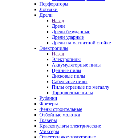
Перфораторы
Лобзики
Дрели
Назад
Дрели
Дрели безударные
Дрели ударные
Дрели на магнитной стойке
Электропилы
Назад
Электропилы
Аккумуляторные пилы
Цепные пилы
Дисковые пилы
Сабельные пилы
Пилы отрезные по металлу
Торцовочные пилы
Рубанки
Фрезеры
Фены строительные
Отбойные молотки
Граверы
Краскопульты электрические
Миксеры
Отвертки аккумуляторные