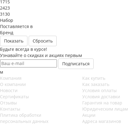
1715
2423
3130
Набор
Поставляется в
Бренд
Сбросить
Будьте всегда в курсе!
Узнавайте о скидках и акциях первым
м
Компания
Как купить
О компании
Как заказать
Новости
Условия оплаты
Сертификаты
Условия доставки
Отзывы
Гарантия на товар
Контакты
Юридическим лицам
Плитика обработки
Акции
персональных данных
Адреса магазинов