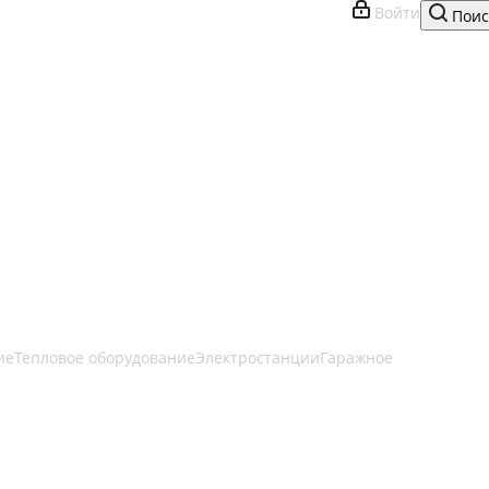
Войти
Поис
ие
Тепловое оборудование
Электростанции
Гаражное