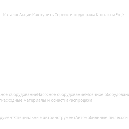
Каталог
Акции
Как купить
Сервис и поддержка
Контакты
Ещё
ьное оборудование
Насосное оборудование
Моечное оборудован
т
Расходные материалы и оснастка
Распродажа
румент
Специальные автоинструмент
Автомобильные пылесосы