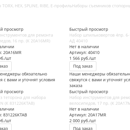
 TORX, HEX, SPLINE, RIBE, E-профиль
Наборы съемников стопорн
й просмотр
Быстрый просмотр
инструментов для ремонта
Набор шпильковертов 4пр. 6
едов, 16 пр. (К 20A16MR)
АД 40410
наличии
Нет в наличии
л: 20A16MR
Артикул: 40410
б.
/шт
1 566
руб.
/шт
аказ
Под заказ
енеджеры обязательно
Наши менеджеры обязательн
я с вами и уточнят условия
свяжутся с вами и уточнят ус
заказа
й просмотр
Быстрый просмотр
з теторона для набора
Набор инструментов для рем
N (К 831226KTAB)
велосипедов, 17 пр. (К 20A17
наличии
Нет в наличии
л: 831226KTAB
Артикул: 20A17MR
б.
/шт
2 000
руб.
/шт
аказ
Под заказ