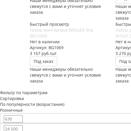
Наши менеджеры обязательно
свяжутся с вами и уточнят условия
Наши м
заказа
свяжутс
заказа
Быстрый просмотр
Быстры
Набор монтировок BERGER 4пр
Набор 
(BG1069)
М15х1,5
Нет в наличии
Нет в 
Артикул: BG1069
Артикул
3 167
руб.
/шт
3 270
ру
Под заказ
Под з
Наши менеджеры обязательно
Наши м
свяжутся с вами и уточнят условия
свяжутс
заказа
заказа
Фильтр по параметрам
Сортировка
По популярности (возрастание)
Розничные