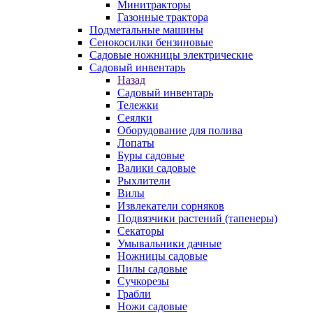
Минитракторы
Газонные трактора
Подметальные машины
Сенокосилки бензиновые
Садовые ножницы электрические
Садовый инвентарь
Назад
Садовый инвентарь
Тележки
Сеялки
Оборудование для полива
Лопаты
Буры садовые
Валики садовые
Рыхлители
Вилы
Извлекатели сорняков
Подвязчики растений (тапенеры)
Секаторы
Умывальники дачные
Ножницы садовые
Пилы садовые
Сучкорезы
Грабли
Ножи садовые