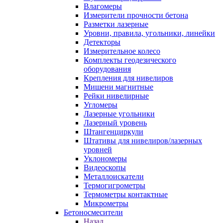
Влагомеры
Измерители прочности бетона
Разметки лазерные
Уровни, правила, угольники, линейки
Детекторы
Измерительное колесо
Комплекты геодезического
оборудования
Крепления для нивелиров
Мишени магнитные
Рейки нивелирные
Угломеры
Лазерные угольники
Лазерный уровень
Штангенциркули
Штативы для нивелиров/лазерных
уровней
Уклономеры
Видеоскопы
Металлоискатели
Термогигрометры
Термометры контактные
Микрометры
Бетоносмесители
Назад