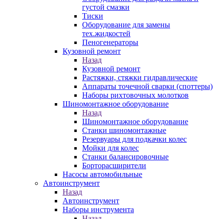
густой смазки
Тиски
Оборудование для замены
тех.жидкостей
Пеногенераторы
Кузовной ремонт
Назад
Кузовной ремонт
Растяжки, стяжки гидравлические
Аппараты точечной сварки (споттеры)
Наборы рихтовочных молотков
Шиномонтажное оборудование
Назад
Шиномонтажное оборудование
Станки шиномонтажные
Резервуары для подкачки колес
Мойки для колес
Станки балансировочные
Борторасширители
Насосы автомобильные
Автоинструмент
Назад
Автоинструмент
Наборы инструмента
Назад