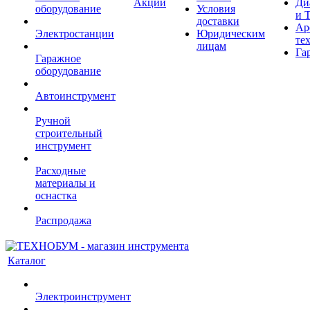
Акции
Ди
оборудование
Условия
и 
доставки
Ар
Электростанции
Юридическим
те
лицам
Га
Гаражное
оборудование
Автоинструмент
Ручной
строительный
инструмент
Расходные
материалы и
оснастка
Распродажа
Каталог
Электроинструмент