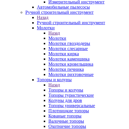
Измерительный инструмент
Автомобильные пылесосы
Ручной строительный инструмент
Назад
Ручной строительный инструмент
Молотки
Назад
Молотки
Молотки гвоздодеры
Молотки слесарные
Молотки кирка
Молотки каменщика
Молотки кровельщика
Молотки печника
Молотки рихтовочные
Топоры и колуны
Назад
Топоры и колуны
Топоры туристические
Колуны для дров
Топоры универсальные
Плотницкие топоры
Кованые топоры
Валочные топоры
Охотничие топоры