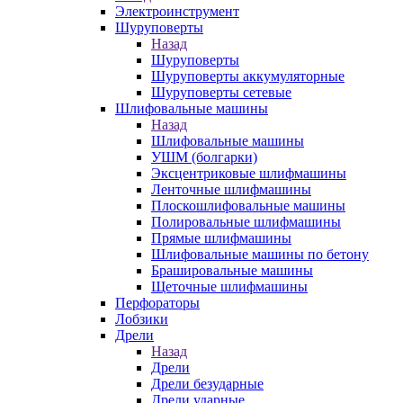
Электроинструмент
Шуруповерты
Назад
Шуруповерты
Шуруповерты аккумуляторные
Шуруповерты сетевые
Шлифовальные машины
Назад
Шлифовальные машины
УШМ (болгарки)
Эксцентриковые шлифмашины
Ленточные шлифмашины
Плоскошлифовальные машины
Полировальные шлифмашины
Прямые шлифмашины
Шлифовальные машины по бетону
Брашировальные машины
Щеточные шлифмашины
Перфораторы
Лобзики
Дрели
Назад
Дрели
Дрели безударные
Дрели ударные