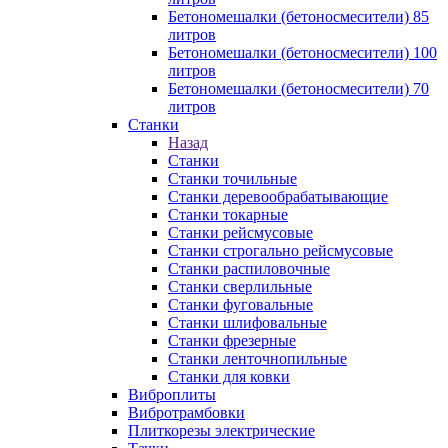
Бетономешалки (бетоносмесители) 85
литров
Бетономешалки (бетоносмесители) 100
литров
Бетономешалки (бетоносмесители) 70
литров
Станки
Назад
Станки
Станки точильные
Станки деревообрабатывающие
Станки токарные
Станки рейсмусовые
Станки строгально рейсмусовые
Станки распиловочные
Станки сверлильные
Станки фуговальные
Станки шлифовальные
Станки фрезерные
Станки ленточнопильные
Станки для ковки
Виброплиты
Вибротрамбовки
Плиткорезы электрические