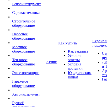
Бензоинструмент
Садовая техника
Строительное
оборудование
Насосное
оборудование
Сервис 
Как купить
поддерж
Моечное
оборудование
Как заказать
Се
Условия
це
Тепловое
оплаты
Акции
Ди
оборудование
Условия
и 
доставки
Ар
Электростанции
Юридическим
те
лицам
Га
Гаражное
оборудование
Автоинструмент
Ручной