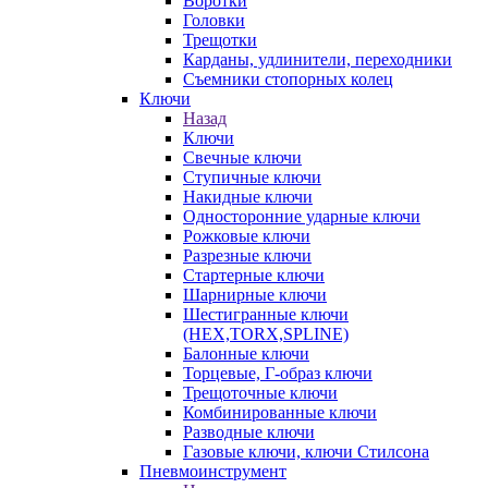
Воротки
Головки
Трещотки
Карданы, удлинители, переходники
Съемники стопорных колец
Ключи
Назад
Ключи
Свечные ключи
Ступичные ключи
Накидные ключи
Односторонние ударные ключи
Рожковые ключи
Разрезные ключи
Стартерные ключи
Шарнирные ключи
Шестигранные ключи
(HEX,TORX,SPLINE)
Балонные ключи
Торцевые, Г-образ ключи
Трещоточные ключи
Комбинированные ключи
Разводные ключи
Газовые ключи, ключи Стилсона
Пневмоинструмент