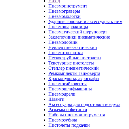
Назад
Пневмоинструмент
Пневмограверы
Пневмомолотки
Ударные головки и аксессуары к ним
Пневмошарожницы
Пневматический шуруповерт
Заклепочники пневматические
Пневмолобзик
Нейлер пневматический
Пневмотрещотки
Пескоструйные пистолеты
Текстурные пистолеты
Степлер пневматический
Ремкомплекты гайковерта
Краскопульты, аэрографы
Пневмогайковерты
Пневмошлифмашины
Пневмодрели
Шланги
Аксессуары для подготовки воздуха
Разъемы и фитинги
Наборы пневмоинструмента
Пневмозубила
Пистолеты подкачки