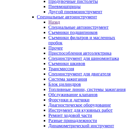
Продувочные пистолеты
Пневмошприцы
Другой пневмоинструмент
Специальные автоинструмент
Назад
Специальные автоинструмент
Съемники подшипников
Съемники фильтров и масленных
пробок
Прочее
Приспособления автоэлектрика
Специнструмент для шиномонтажа
Съемники шкивов
Трансмиссия
Специнструмент для двигателя
Система зажигания
Блок цилиндров
Топливные линии, системы зажигания
Обслуживание клапанов
Форсунки и датчики
Диагностическое оборудование
Инструмент для кузовных работ
Ремонт ходовой части
Разные принадлежности
Динамометрический инструмент