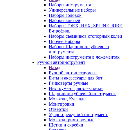
Наборы инструмента
Универсальные наборы
Наборы головок
Наборы ключей
Наборы TORX, HEX, SPLINE, RIBE,
E-профиль
Наборы съемников стопорных колец
Прочее Наборы
Наборы Шарнирно-губцевого
инструмента
Наборы инструмента в ложементах
Ручной автоинструмент
Назад
Ручной автоинструмент
Биты и аксессуары для бит
Гайковерты ручные
Инструмент для электрики
Шарнирно-губцевый инструмент
Молотки, Кувалды
Монтировки
Отвертки
Ударно-режуший инструмент
Молотки рихтовочные
Щетки и скребки