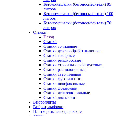
Бетономешалки (бетоносмесители) 85
литров
Бетономешалки (бетоносмесители) 100
литров
Бетономешалки (бетоносмесители) 70
литров
Станки
Назад
Станки
Станки точильные
Станки деревообрабатывающие
Станки токарные
Станки рейсмусовые
Станки строгально рейсмусовые
Станки распиловочные
Станки сверлильные
Станки фуговальные
Станки шлифовальные
Станки фрезерные
Станки ленточнопильные
Станки для ковки
Виброплиты
Вибротрамбовки
Плиткорезы электрические