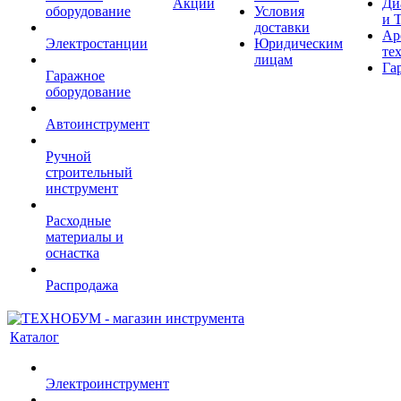
Акции
Ди
оборудование
Условия
и 
доставки
Ар
Электростанции
Юридическим
те
лицам
Га
Гаражное
оборудование
Автоинструмент
Ручной
строительный
инструмент
Расходные
материалы и
оснастка
Распродажа
Каталог
Электроинструмент