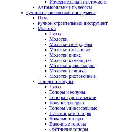
Измерительный инструмент
Автомобильные пылесосы
Ручной строительный инструмент
Назад
Ручной строительный инструмент
Молотки
Назад
Молотки
Молотки гвоздодеры
Молотки слесарные
Молотки кирка
Молотки каменщика
Молотки кровельщика
Молотки печника
Молотки рихтовочные
Топоры и колуны
Назад
Топоры и колуны
Топоры туристические
Колуны для дров
Топоры универсальные
Плотницкие топоры
Кованые топоры
Валочные топоры
Охотничие топоры