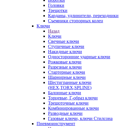
Воротки
Головки
Трещотки
Карданы, удлинители, переходники
Съемники стопорных колец
Ключи
Назад
Ключи
Свечные ключи
Ступичные ключи
Накидные ключи
Односторонние ударные ключи
Рожковые ключи
Разрезные ключи
Стартерные ключи
Шарнирные ключи
Шестигранные ключи
(HEX,TORX,SPLINE)
Балонные ключи
Торцевые, Г-образ ключи
Трещоточные ключи
Комбинированные ключи
Разводные ключи
Газовые ключи, ключи Стилсона
Пневмоинструмент