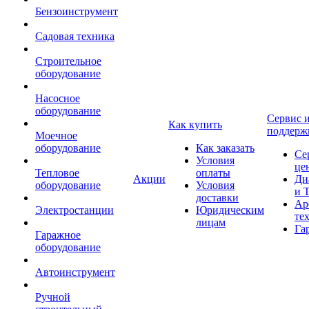
Бензоинструмент
Садовая техника
Строительное
оборудование
Насосное
оборудование
Сервис 
Как купить
поддерж
Моечное
оборудование
Как заказать
Се
Условия
це
Тепловое
оплаты
Акции
Ди
оборудование
Условия
и 
доставки
Ар
Электростанции
Юридическим
те
лицам
Га
Гаражное
оборудование
Автоинструмент
Ручной