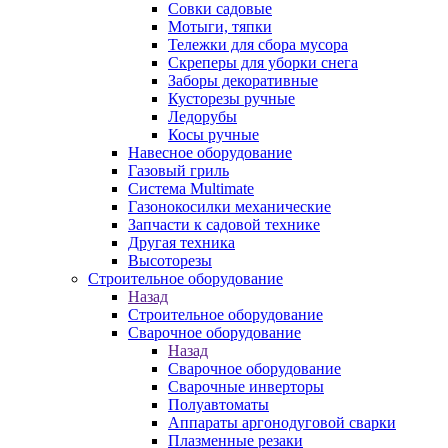
Совки садовые
Мотыги, тяпки
Тележки для сбора мусора
Скреперы для уборки снега
Заборы декоративные
Кусторезы ручные
Ледорубы
Косы ручные
Навесное оборудование
Газовый гриль
Система Multimate
Газонокосилки механические
Запчасти к садовой технике
Другая техника
Высоторезы
Строительное оборудование
Назад
Строительное оборудование
Сварочное оборудование
Назад
Сварочное оборудование
Сварочные инверторы
Полуавтоматы
Аппараты аргонодуговой сварки
Плазменные резаки