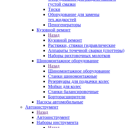
густой смазки
Тиски
Оборудование для замены
тех.жидкостей
Пеногенераторы
Кузовной ремонт
Назад
Кузовной ремонт
Растяжки, стяжки гидравлические
Аппараты точечной сварки (споттеры)
Наборы рихтовочных молотков
Шиномонтажное оборудование
Назад
Шиномонтажное оборудование
Станки шиномонтажные
Резервуары для подкачки колес
Мойки для колес
Станки балансировочные
Борторасширители
Насосы автомобильные
Автоинструмент
Назад
Автоинструмент
Наборы инструмента
Назад