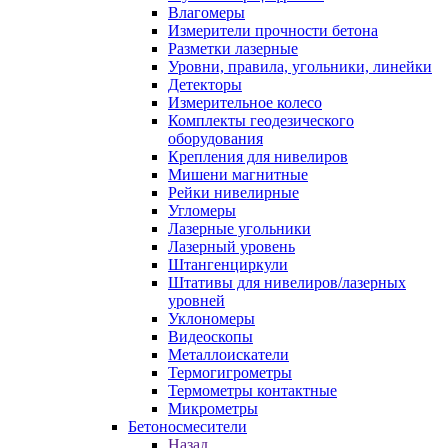
Влагомеры
Измерители прочности бетона
Разметки лазерные
Уровни, правила, угольники, линейки
Детекторы
Измерительное колесо
Комплекты геодезического
оборудования
Крепления для нивелиров
Мишени магнитные
Рейки нивелирные
Угломеры
Лазерные угольники
Лазерный уровень
Штангенциркули
Штативы для нивелиров/лазерных
уровней
Уклономеры
Видеоскопы
Металлоискатели
Термогигрометры
Термометры контактные
Микрометры
Бетоносмесители
Назад