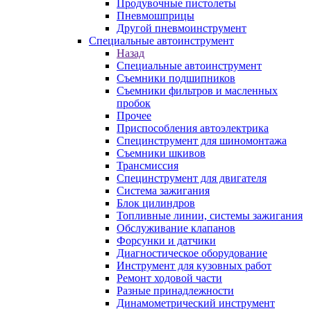
Продувочные пистолеты
Пневмошприцы
Другой пневмоинструмент
Специальные автоинструмент
Назад
Специальные автоинструмент
Съемники подшипников
Съемники фильтров и масленных
пробок
Прочее
Приспособления автоэлектрика
Специнструмент для шиномонтажа
Съемники шкивов
Трансмиссия
Специнструмент для двигателя
Система зажигания
Блок цилиндров
Топливные линии, системы зажигания
Обслуживание клапанов
Форсунки и датчики
Диагностическое оборудование
Инструмент для кузовных работ
Ремонт ходовой части
Разные принадлежности
Динамометрический инструмент