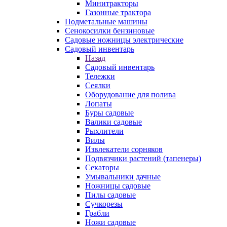
Минитракторы
Газонные трактора
Подметальные машины
Сенокосилки бензиновые
Садовые ножницы электрические
Садовый инвентарь
Назад
Садовый инвентарь
Тележки
Сеялки
Оборудование для полива
Лопаты
Буры садовые
Валики садовые
Рыхлители
Вилы
Извлекатели сорняков
Подвязчики растений (тапенеры)
Секаторы
Умывальники дачные
Ножницы садовые
Пилы садовые
Сучкорезы
Грабли
Ножи садовые