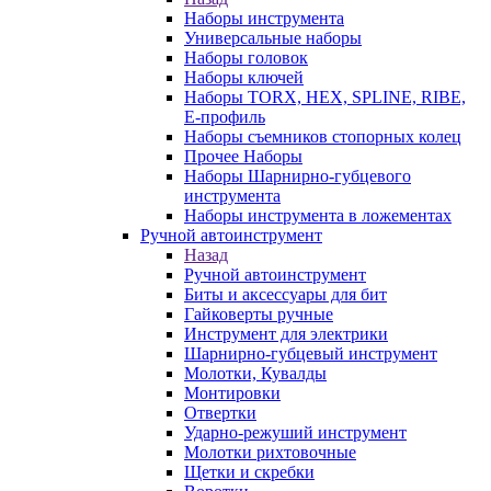
Наборы инструмента
Универсальные наборы
Наборы головок
Наборы ключей
Наборы TORX, HEX, SPLINE, RIBE,
E-профиль
Наборы съемников стопорных колец
Прочее Наборы
Наборы Шарнирно-губцевого
инструмента
Наборы инструмента в ложементах
Ручной автоинструмент
Назад
Ручной автоинструмент
Биты и аксессуары для бит
Гайковерты ручные
Инструмент для электрики
Шарнирно-губцевый инструмент
Молотки, Кувалды
Монтировки
Отвертки
Ударно-режуший инструмент
Молотки рихтовочные
Щетки и скребки