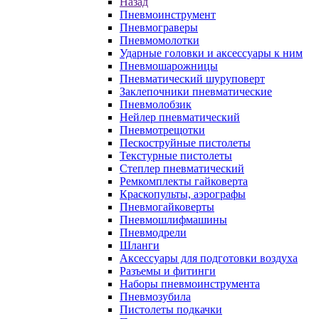
Назад
Пневмоинструмент
Пневмограверы
Пневмомолотки
Ударные головки и аксессуары к ним
Пневмошарожницы
Пневматический шуруповерт
Заклепочники пневматические
Пневмолобзик
Нейлер пневматический
Пневмотрещотки
Пескоструйные пистолеты
Текстурные пистолеты
Степлер пневматический
Ремкомплекты гайковерта
Краскопульты, аэрографы
Пневмогайковерты
Пневмошлифмашины
Пневмодрели
Шланги
Аксессуары для подготовки воздуха
Разъемы и фитинги
Наборы пневмоинструмента
Пневмозубила
Пистолеты подкачки