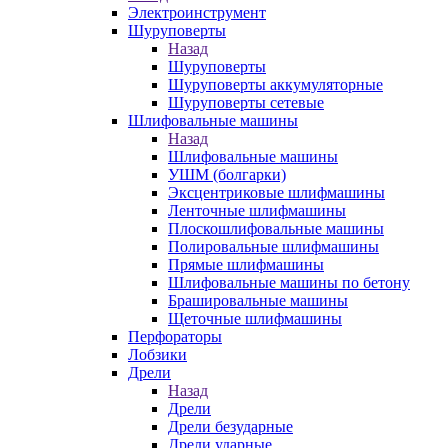
Электроинструмент
Шуруповерты
Назад
Шуруповерты
Шуруповерты аккумуляторные
Шуруповерты сетевые
Шлифовальные машины
Назад
Шлифовальные машины
УШМ (болгарки)
Эксцентриковые шлифмашины
Ленточные шлифмашины
Плоскошлифовальные машины
Полировальные шлифмашины
Прямые шлифмашины
Шлифовальные машины по бетону
Брашировальные машины
Щеточные шлифмашины
Перфораторы
Лобзики
Дрели
Назад
Дрели
Дрели безударные
Дрели ударные