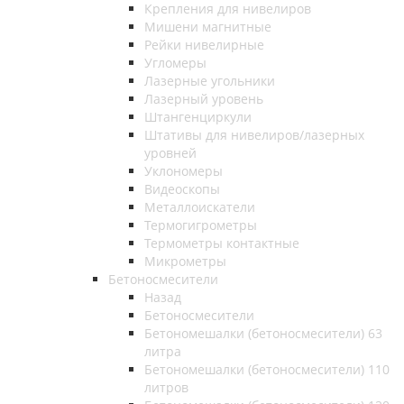
Крепления для нивелиров
Мишени магнитные
Рейки нивелирные
Угломеры
Лазерные угольники
Лазерный уровень
Штангенциркули
Штативы для нивелиров/лазерных
уровней
Уклономеры
Видеоскопы
Металлоискатели
Термогигрометры
Термометры контактные
Микрометры
Бетоносмесители
Назад
Бетоносмесители
Бетономешалки (бетоносмесители) 63
литра
Бетономешалки (бетоносмесители) 110
литров