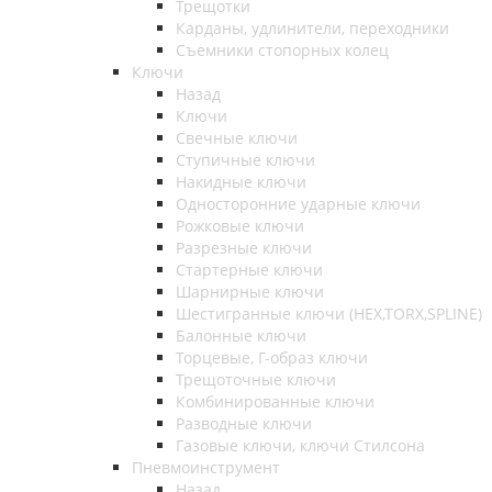
Трещотки
Карданы, удлинители, переходники
Съемники стопорных колец
Ключи
Назад
Ключи
Свечные ключи
Ступичные ключи
Накидные ключи
Односторонние ударные ключи
Рожковые ключи
Разрезные ключи
Стартерные ключи
Шарнирные ключи
Шестигранные ключи (HEX,TORX,SPLINE)
Балонные ключи
Торцевые, Г-образ ключи
Трещоточные ключи
Комбинированные ключи
Разводные ключи
Газовые ключи, ключи Стилсона
Пневмоинструмент
Назад