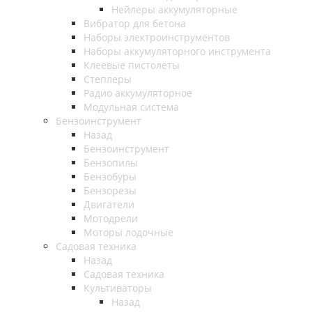
Нейлеры аккумуляторные
Вибратор для бетона
Наборы электроинструментов
Наборы аккумуляторного инструмента
Клеевые пистолеты
Степлеры
Радио аккумуляторное
Модульная система
Бензоинструмент
Назад
Бензоинструмент
Бензопилы
Бензобуры
Бензорезы
Двигатели
Мотодрели
Моторы лодочные
Садовая техника
Назад
Садовая техника
Культиваторы
Назад