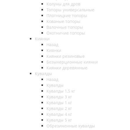
Колуны для дров
Топоры универсальные
Плотницкие топоры
Кованые топоры
Валочные топоры
Охотничие топоры
Киянки
Назад
Киянки
Киянки резиновые
Безынерционные киянки
Киянки деревянные
Кувалды
Назад
Кувалды
Кувалды 1,5 кг
Кувалды 3 кг
Кувалды 1 кг
Кувалды 2 кг
Кувалды 4 кг
Кувалды 5 кг
Обрезиненные кувалды