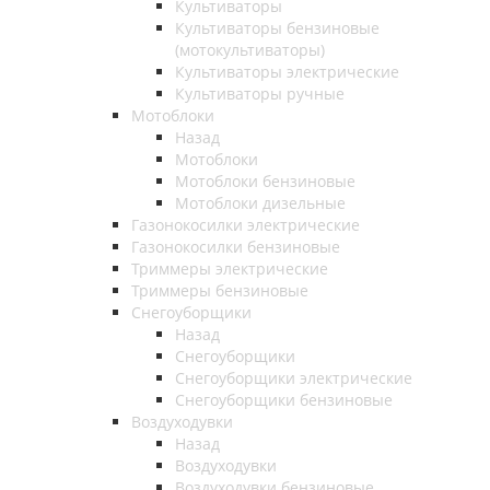
Культиваторы
Культиваторы бензиновые
(мотокультиваторы)
Культиваторы электрические
Культиваторы ручные
Мотоблоки
Назад
Мотоблоки
Мотоблоки бензиновые
Мотоблоки дизельные
Газонокосилки электрические
Газонокосилки бензиновые
Триммеры электрические
Триммеры бензиновые
Снегоуборщики
Назад
Снегоуборщики
Снегоуборщики электрические
Снегоуборщики бензиновые
Воздуходувки
Назад
Воздуходувки
Воздуходувки бензиновые