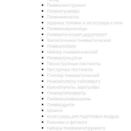
Пневмоинструмент
Пневмограверы
Пневмомолотки
Ударные головки и аксессуары к ним
Пневмошарожницы
Пневматический шуруповерт
Заклепочники пневматические
Пневмолобзик
Нейлер пневматический
Пневмотрещотки
Пескоструйные пистолеты
Текстурные пистолеты
Степлер пневматический
Ремкомплекты гайковерта
Краскопульты, аэрографы
Пневмогайковерты
Пневмошлифмашины
Пневмодрели
Шланги
Аксессуары для подготовки воздуха
Разъемы и фитинги
Наборы пневмоинструмента