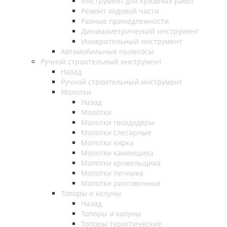
Инструмент для кузовных работ
Ремонт ходовой части
Разные принадлежности
Динамометрический инструмент
Измерительный инструмент
Автомобильные пылесосы
Ручной строительный инструмент
Назад
Ручной строительный инструмент
Молотки
Назад
Молотки
Молотки гвоздодеры
Молотки слесарные
Молотки кирка
Молотки каменщика
Молотки кровельщика
Молотки печника
Молотки рихтовочные
Топоры и колуны
Назад
Топоры и колуны
Топоры туристические