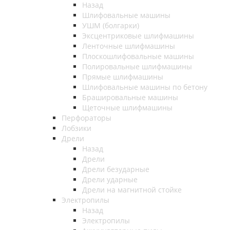
Назад
Шлифовальные машины
УШМ (болгарки)
Эксцентриковые шлифмашины
Ленточные шлифмашины
Плоскошлифовальные машины
Полировальные шлифмашины
Прямые шлифмашины
Шлифовальные машины по бетону
Брашировальные машины
Щеточные шлифмашины
Перфораторы
Лобзики
Дрели
Назад
Дрели
Дрели безударные
Дрели ударные
Дрели на магнитной стойке
Электропилы
Назад
Электропилы