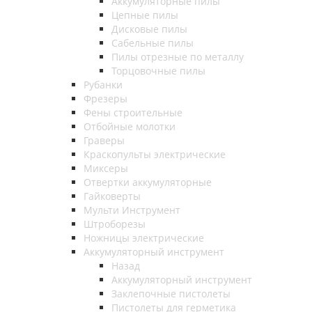
Аккумуляторные пилы
Цепные пилы
Дисковые пилы
Сабельные пилы
Пилы отрезные по металлу
Торцовочные пилы
Рубанки
Фрезеры
Фены строительные
Отбойные молотки
Граверы
Краскопульты электрические
Миксеры
Отвертки аккумуляторные
Гайковерты
Мульти Инструмент
Штроборезы
Ножницы электрические
Аккумуляторный инструмент
Назад
Аккумуляторный инструмент
Заклепочные пистолеты
Пистолеты для герметика