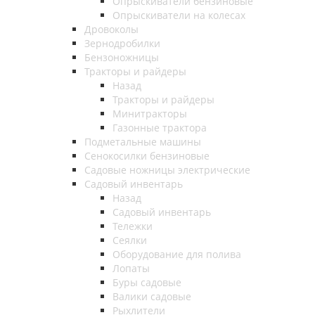
Опрыскиватели бензиновые
Опрыскиватели на колесах
Дровоколы
Зернодробилки
Бензоножницы
Тракторы и райдеры
Назад
Тракторы и райдеры
Минитракторы
Газонные трактора
Подметальные машины
Сенокосилки бензиновые
Садовые ножницы электрические
Садовый инвентарь
Назад
Садовый инвентарь
Тележки
Сеялки
Оборудование для полива
Лопаты
Буры садовые
Валики садовые
Рыхлители