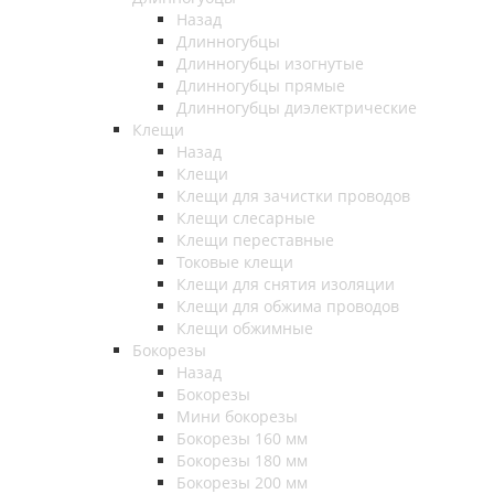
Назад
Длинногубцы
Длинногубцы изогнутые
Длинногубцы прямые
Длинногубцы диэлектрические
Клещи
Назад
Клещи
Клещи для зачистки проводов
Клещи слесарные
Клещи переставные
Токовые клещи
Клещи для снятия изоляции
Клещи для обжима проводов
Клещи обжимные
Бокорезы
Назад
Бокорезы
Мини бокорезы
Бокорезы 160 мм
Бокорезы 180 мм
Бокорезы 200 мм