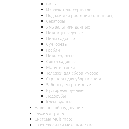
Вилы
Извлекатели сорняков
Подвязчики растений (тапенеры)
Секаторы
Умывальники дачные
Ножницы садовые
Пилы садовые
Сучкорезы
Грабли
Ножи садовые
Совки садовые
Мотыги, тяпки
Тележки для сбора мусора
Скреперы для уборки снега
Заборы декоративные
Кусторезы ручные
Ледорубы
Косы ручные
Навесное оборудование
Газовый гриль
Система Multimate
Газонокосилки механические