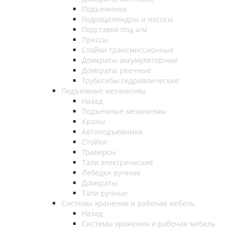
Подъемники
Гидроцилиндры и насосы
Подставки под а/м
Прессы
Стойки трансмиссионные
Домкраты аккумуляторные
Домкраты реечные
Трубогибы гидравлические
Подъемные механизмы
Назад
Подъемные механизмы
Краны
Автоподъемники
Стойки
Траверсы
Тали электрические
Лебедки ручные
Домкраты
Тали ручные
Системы хранения и рабочая мебель
Назад
Системы хранения и рабочая мебель