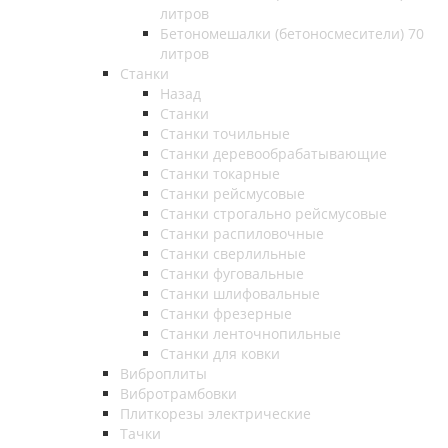
литров
Бетономешалки (бетоносмесители) 70
литров
Станки
Назад
Станки
Станки точильные
Станки деревообрабатывающие
Станки токарные
Станки рейсмусовые
Станки строгально рейсмусовые
Станки распиловочные
Станки сверлильные
Станки фуговальные
Станки шлифовальные
Станки фрезерные
Станки ленточнопильные
Станки для ковки
Виброплиты
Вибротрамбовки
Плиткорезы электрические
Тачки