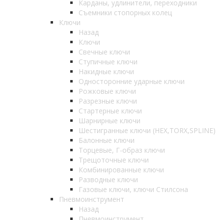
Карданы, удлинители, переходники
Съемники стопорных колец
Ключи
Назад
Ключи
Свечные ключи
Ступичные ключи
Накидные ключи
Односторонние ударные ключи
Рожковые ключи
Разрезные ключи
Стартерные ключи
Шарнирные ключи
Шестигранные ключи (HEX,TORX,SPLINE)
Балонные ключи
Торцевые, Г-образ ключи
Трещоточные ключи
Комбинированные ключи
Разводные ключи
Газовые ключи, ключи Стилсона
Пневмоинструмент
Назад
Пневмоинструмент