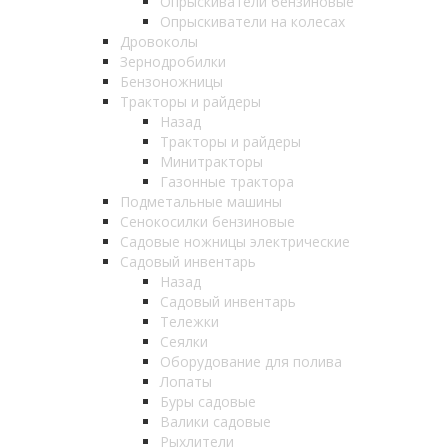
Опрыскиватели бензиновые
Опрыскиватели на колесах
Дровоколы
Зернодробилки
Бензоножницы
Тракторы и райдеры
Назад
Тракторы и райдеры
Минитракторы
Газонные трактора
Подметальные машины
Сенокосилки бензиновые
Садовые ножницы электрические
Садовый инвентарь
Назад
Садовый инвентарь
Тележки
Сеялки
Оборудование для полива
Лопаты
Буры садовые
Валики садовые
Рыхлители