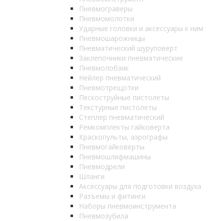
Пневмограверы
Пневмомолотки
Ударные головки и аксессуары к ним
Пневмошарожницы
Пневматический шуруповерт
Заклепочники пневматические
Пневмолобзик
Нейлер пневматический
Пневмотрещотки
Пескоструйные пистолеты
Текстурные пистолеты
Степлер пневматический
Ремкомплекты гайковерта
Краскопульты, аэрографы
Пневмогайковерты
Пневмошлифмашины
Пневмодрели
Шланги
Аксессуары для подготовки воздуха
Разъемы и фитинги
Наборы пневмоинструмента
Пневмозубила