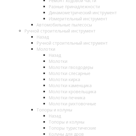
Ремонт ходовой части
Разные принадлежности
Динамометрический инструмент
Измерительный инструмент
Автомобильные пылесосы
Ручной строительный инструмент
Назад
Ручной строительный инструмент
Молотки
Назад
Молотки
Молотки гвоздодеры
Молотки слесарные
Молотки кирка
Молотки каменщика
Молотки кровельщика
Молотки печника
Молотки рихтовочные
Топоры и колуны
Назад
Топоры и колуны
Топоры туристические
Колуны для дров