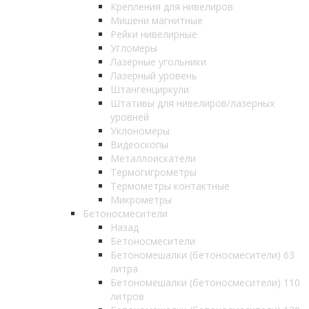
Крепления для нивелиров
Мишени магнитные
Рейки нивелирные
Угломеры
Лазерные угольники
Лазерный уровень
Штангенциркули
Штативы для нивелиров/лазерных
уровней
Уклономеры
Видеоскопы
Металлоискатели
Термогигрометры
Термометры контактные
Микрометры
Бетоносмесители
Назад
Бетоносмесители
Бетономешалки (бетоносмесители) 63
литра
Бетономешалки (бетоносмесители) 110
литров