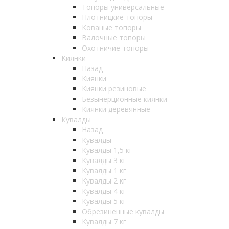
Топоры универсальные
Плотницкие топоры
Кованые топоры
Валочные топоры
Охотничие топоры
Киянки
Назад
Киянки
Киянки резиновые
Безынерционные киянки
Киянки деревянные
Кувалды
Назад
Кувалды
Кувалды 1,5 кг
Кувалды 3 кг
Кувалды 1 кг
Кувалды 2 кг
Кувалды 4 кг
Кувалды 5 кг
Обрезиненные кувалды
Кувалды 7 кг