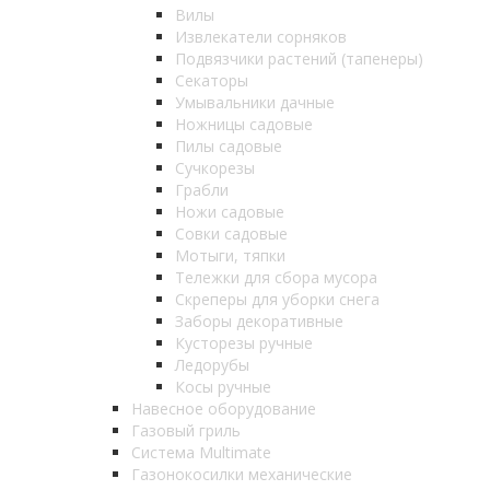
Вилы
Извлекатели сорняков
Подвязчики растений (тапенеры)
Секаторы
Умывальники дачные
Ножницы садовые
Пилы садовые
Сучкорезы
Грабли
Ножи садовые
Совки садовые
Мотыги, тяпки
Тележки для сбора мусора
Скреперы для уборки снега
Заборы декоративные
Кусторезы ручные
Ледорубы
Косы ручные
Навесное оборудование
Газовый гриль
Система Multimate
Газонокосилки механические