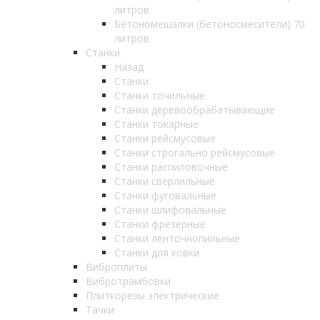
литров
Бетономешалки (бетоносмесители) 70
литров
Станки
Назад
Станки
Станки точильные
Станки деревообрабатывающие
Станки токарные
Станки рейсмусовые
Станки строгально рейсмусовые
Станки распиловочные
Станки сверлильные
Станки фуговальные
Станки шлифовальные
Станки фрезерные
Станки ленточнопильные
Станки для ковки
Виброплиты
Вибротрамбовки
Плиткорезы электрические
Тачки