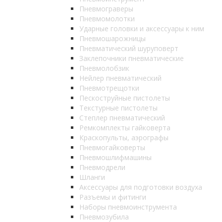
Пневмограверы
Пневмомолотки
Ударные головки и аксессуары к ним
Пневмошарожницы
Пневматический шуруповерт
Заклепочники пневматические
Пневмолобзик
Нейлер пневматический
Пневмотрещотки
Пескоструйные пистолеты
Текстурные пистолеты
Степлер пневматический
Ремкомплекты гайковерта
Краскопульты, аэрографы
Пневмогайковерты
Пневмошлифмашины
Пневмодрели
Шланги
Аксессуары для подготовки воздуха
Разъемы и фитинги
Наборы пневмоинструмента
Пневмозубила