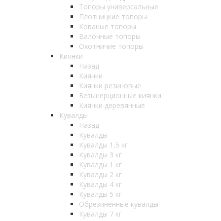
Топоры универсальные
Плотницкие топоры
Кованые топоры
Валочные топоры
Охотничие топоры
Киянки
Назад
Киянки
Киянки резиновые
Безынерционные киянки
Киянки деревянные
Кувалды
Назад
Кувалды
Кувалды 1,5 кг
Кувалды 3 кг
Кувалды 1 кг
Кувалды 2 кг
Кувалды 4 кг
Кувалды 5 кг
Обрезиненные кувалды
Кувалды 7 кг