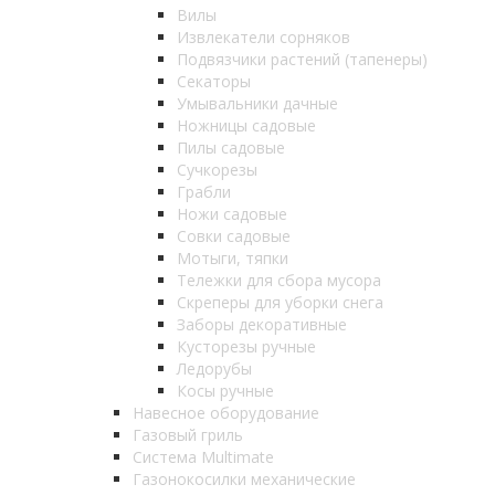
Вилы
Извлекатели сорняков
Подвязчики растений (тапенеры)
Секаторы
Умывальники дачные
Ножницы садовые
Пилы садовые
Сучкорезы
Грабли
Ножи садовые
Совки садовые
Мотыги, тяпки
Тележки для сбора мусора
Скреперы для уборки снега
Заборы декоративные
Кусторезы ручные
Ледорубы
Косы ручные
Навесное оборудование
Газовый гриль
Система Multimate
Газонокосилки механические