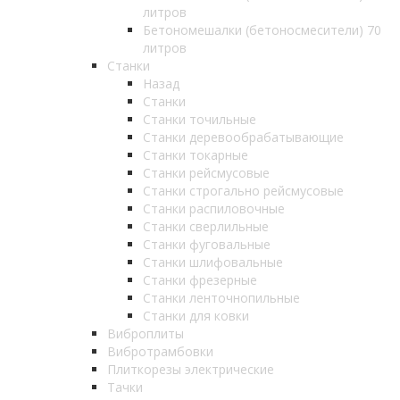
литров
Бетономешалки (бетоносмесители) 70
литров
Станки
Назад
Станки
Станки точильные
Станки деревообрабатывающие
Станки токарные
Станки рейсмусовые
Станки строгально рейсмусовые
Станки распиловочные
Станки сверлильные
Станки фуговальные
Станки шлифовальные
Станки фрезерные
Станки ленточнопильные
Станки для ковки
Виброплиты
Вибротрамбовки
Плиткорезы электрические
Тачки