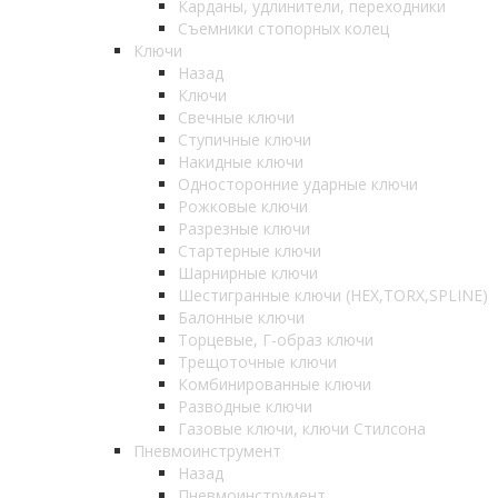
Карданы, удлинители, переходники
Съемники стопорных колец
Ключи
Назад
Ключи
Свечные ключи
Ступичные ключи
Накидные ключи
Односторонние ударные ключи
Рожковые ключи
Разрезные ключи
Стартерные ключи
Шарнирные ключи
Шестигранные ключи (HEX,TORX,SPLINE)
Балонные ключи
Торцевые, Г-образ ключи
Трещоточные ключи
Комбинированные ключи
Разводные ключи
Газовые ключи, ключи Стилсона
Пневмоинструмент
Назад
Пневмоинструмент