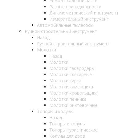
Ремонт ходовой части
Разные принадлежности
Динамометрический инструмент
Измерительный инструмент
Автомобильные пылесосы
Ручной строительный инструмент
Назад
Ручной строительный инструмент
Молотки
Назад
Молотки
Молотки гвоздодеры
Молотки слесарные
Молотки кирка
Молотки каменщика
Молотки кровельщика
Молотки печника
Молотки рихтовочные
Топоры и колуны
Назад
Топоры и колуны
Топоры туристические
Колуны для дров