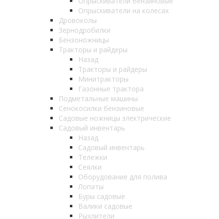
Опрыскиватели бензиновые
Опрыскиватели на колесах
Дровоколы
Зернодробилки
Бензоножницы
Тракторы и райдеры
Назад
Тракторы и райдеры
Минитракторы
Газонные трактора
Подметальные машины
Сенокосилки бензиновые
Садовые ножницы электрические
Садовый инвентарь
Назад
Садовый инвентарь
Тележки
Сеялки
Оборудование для полива
Лопаты
Буры садовые
Валики садовые
Рыхлители