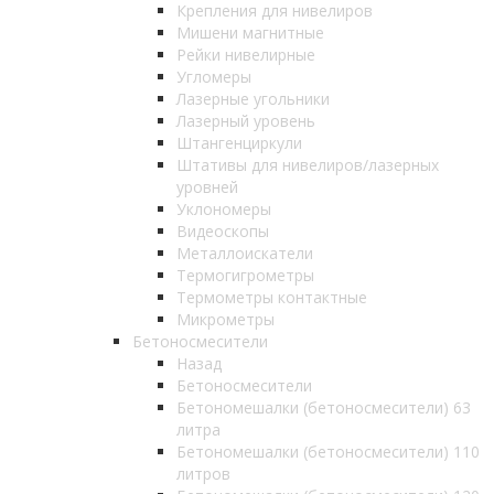
Крепления для нивелиров
Мишени магнитные
Рейки нивелирные
Угломеры
Лазерные угольники
Лазерный уровень
Штангенциркули
Штативы для нивелиров/лазерных
уровней
Уклономеры
Видеоскопы
Металлоискатели
Термогигрометры
Термометры контактные
Микрометры
Бетоносмесители
Назад
Бетоносмесители
Бетономешалки (бетоносмесители) 63
литра
Бетономешалки (бетоносмесители) 110
литров