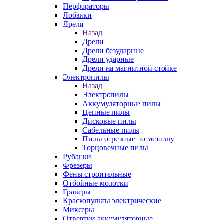
Перфораторы
Лобзики
Дрели
Назад
Дрели
Дрели безударные
Дрели ударные
Дрели на магнитной стойке
Электропилы
Назад
Электропилы
Аккумуляторные пилы
Цепные пилы
Дисковые пилы
Сабельные пилы
Пилы отрезные по металлу
Торцовочные пилы
Рубанки
Фрезеры
Фены строительные
Отбойные молотки
Граверы
Краскопульты электрические
Миксеры
Отвертки аккумуляторные