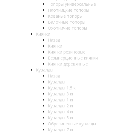
Топоры универсальные
Плотницкие топоры
Кованые топоры
Валочные топоры
Охотничие топоры
Киянки
Назад
Киянки
Киянки резиновые
Безынерционные киянки
Киянки деревянные
Кувалды
Назад
Кувалды
Кувалды 1,5 кг
Кувалды 3 кг
Кувалды 1 кг
Кувалды 2 кг
Кувалды 4 кг
Кувалды 5 кг
Обрезиненные кувалды
Кувалды 7 кг