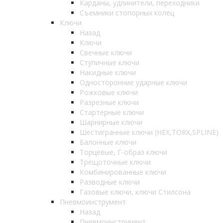
Карданы, удлинители, переходники
Съемники стопорных колец
Ключи
Назад
Ключи
Свечные ключи
Ступичные ключи
Накидные ключи
Односторонние ударные ключи
Рожковые ключи
Разрезные ключи
Стартерные ключи
Шарнирные ключи
Шестигранные ключи (HEX,TORX,SPLINE)
Балонные ключи
Торцевые, Г-образ ключи
Трещоточные ключи
Комбинированные ключи
Разводные ключи
Газовые ключи, ключи Стилсона
Пневмоинструмент
Назад
Пневмоинструмент