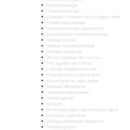
Пневмограверы
Пневмомолотки
Ударные головки и аксессуары к ним
Пневмошарожницы
Пневматический шуруповерт
Заклепочники пневматические
Пневмолобзик
Нейлер пневматический
Пневмотрещотки
Пескоструйные пистолеты
Текстурные пистолеты
Степлер пневматический
Ремкомплекты гайковерта
Краскопульты, аэрографы
Пневмогайковерты
Пневмошлифмашины
Пневмодрели
Шланги
Аксессуары для подготовки воздуха
Разъемы и фитинги
Наборы пневмоинструмента
Пневмозубила