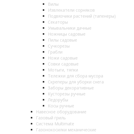
Вилы
Извлекатели сорняков
Подвязчики растений (тапенеры)
Секаторы
Умывальники дачные
Ножницы садовые
Пилы садовые
Сучкорезы
Грабли
Ножи садовые
Совки садовые
Мотыги, тяпки
Тележки для сбора мусора
Скреперы для уборки снега
Заборы декоративные
Кусторезы ручные
Ледорубы
Косы ручные
Навесное оборудование
Газовый гриль
Система Multimate
Газонокосилки механические