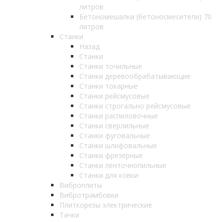
литров
Бетономешалки (бетоносмесители) 70
литров
Станки
Назад
Станки
Станки точильные
Станки деревообрабатывающие
Станки токарные
Станки рейсмусовые
Станки строгально рейсмусовые
Станки распиловочные
Станки сверлильные
Станки фуговальные
Станки шлифовальные
Станки фрезерные
Станки ленточнопильные
Станки для ковки
Виброплиты
Вибротрамбовки
Плиткорезы электрические
Тачки