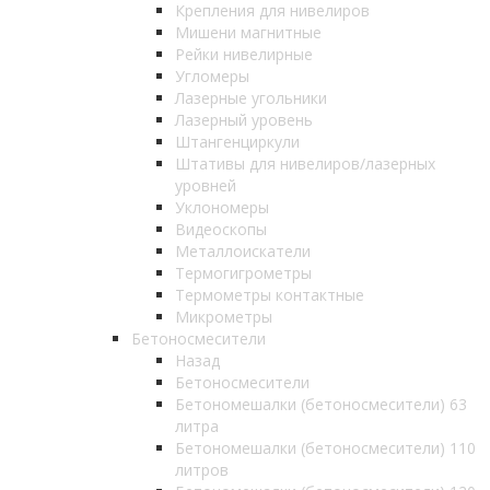
Крепления для нивелиров
Мишени магнитные
Рейки нивелирные
Угломеры
Лазерные угольники
Лазерный уровень
Штангенциркули
Штативы для нивелиров/лазерных
уровней
Уклономеры
Видеоскопы
Металлоискатели
Термогигрометры
Термометры контактные
Микрометры
Бетоносмесители
Назад
Бетоносмесители
Бетономешалки (бетоносмесители) 63
литра
Бетономешалки (бетоносмесители) 110
литров