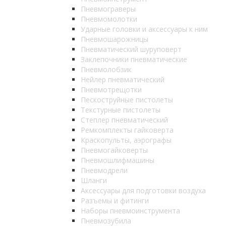
Пневмограверы
Пневмомолотки
Ударные головки и аксессуары к ним
Пневмошарожницы
Пневматический шуруповерт
Заклепочники пневматические
Пневмолобзик
Нейлер пневматический
Пневмотрещотки
Пескоструйные пистолеты
Текстурные пистолеты
Степлер пневматический
Ремкомплекты гайковерта
Краскопульты, аэрографы
Пневмогайковерты
Пневмошлифмашины
Пневмодрели
Шланги
Аксессуары для подготовки воздуха
Разъемы и фитинги
Наборы пневмоинструмента
Пневмозубила