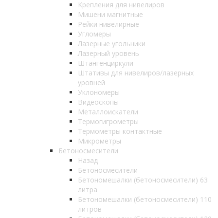
Крепления для нивелиров
Мишени магнитные
Рейки нивелирные
Угломеры
Лазерные угольники
Лазерный уровень
Штангенциркули
Штативы для нивелиров/лазерных
уровней
Уклономеры
Видеоскопы
Металлоискатели
Термогигрометры
Термометры контактные
Микрометры
Бетоносмесители
Назад
Бетоносмесители
Бетономешалки (бетоносмесители) 63
литра
Бетономешалки (бетоносмесители) 110
литров