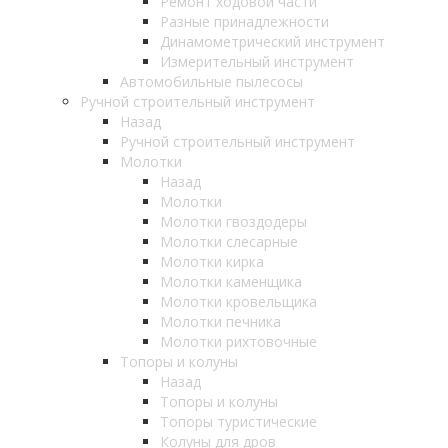
Ремонт ходовой части
Разные принадлежности
Динамометрический инструмент
Измерительный инструмент
Автомобильные пылесосы
Ручной строительный инструмент
Назад
Ручной строительный инструмент
Молотки
Назад
Молотки
Молотки гвоздодеры
Молотки слесарные
Молотки кирка
Молотки каменщика
Молотки кровельщика
Молотки печника
Молотки рихтовочные
Топоры и колуны
Назад
Топоры и колуны
Топоры туристические
Колуны для дров