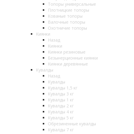
Топоры универсальные
Плотницкие топоры
Кованые топоры
Валочные топоры
Охотничие топоры
Киянки
Назад
Киянки
Киянки резиновые
Безынерционные киянки
Киянки деревянные
Кувалды
Назад
Кувалды
Кувалды 1,5 кг
Кувалды 3 кг
Кувалды 1 кг
Кувалды 2 кг
Кувалды 4 кг
Кувалды 5 кг
Обрезиненные кувалды
Кувалды 7 кг