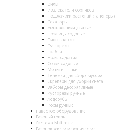
Вилы
Извлекатели сорняков
Подвязчики растений (тапенеры)
Секаторы
Умывальники дачные
Ножницы садовые
Пилы садовые
Сучкорезы
Грабли
Ножи садовые
Совки садовые
Мотыги, тяпки
Тележки для сбора мусора
Скреперы для уборки снега
Заборы декоративные
Кусторезы ручные
Ледорубы
Косы ручные
Навесное оборудование
Газовый гриль
Система Multimate
Газонокосилки механические