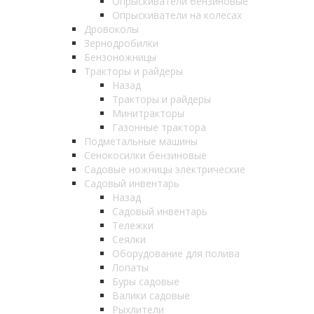
Опрыскиватели бензиновые
Опрыскиватели на колесах
Дровоколы
Зернодробилки
Бензоножницы
Тракторы и райдеры
Назад
Тракторы и райдеры
Минитракторы
Газонные трактора
Подметальные машины
Сенокосилки бензиновые
Садовые ножницы электрические
Садовый инвентарь
Назад
Садовый инвентарь
Тележки
Сеялки
Оборудование для полива
Лопаты
Буры садовые
Валики садовые
Рыхлители