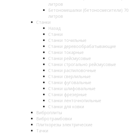
литров
Бетономешалки (бетоносмесители) 70
литров
Станки
Назад
Станки
Станки точильные
Станки деревообрабатывающие
Станки токарные
Станки рейсмусовые
Станки строгально рейсмусовые
Станки распиловочные
Станки сверлильные
Станки фуговальные
Станки шлифовальные
Станки фрезерные
Станки ленточнопильные
Станки для ковки
Виброплиты
Вибротрамбовки
Плиткорезы электрические
Тачки