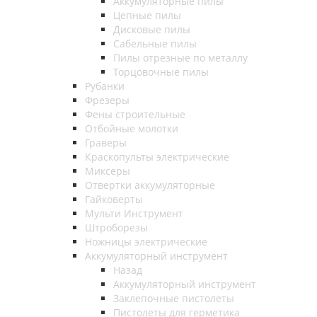
Аккумуляторные пилы
Цепные пилы
Дисковые пилы
Сабельные пилы
Пилы отрезные по металлу
Торцовочные пилы
Рубанки
Фрезеры
Фены строительные
Отбойные молотки
Граверы
Краскопульты электрические
Миксеры
Отвертки аккумуляторные
Гайковерты
Мульти Инструмент
Штроборезы
Ножницы электрические
Аккумуляторный инструмент
Назад
Аккумуляторный инструмент
Заклепочные пистолеты
Пистолеты для герметика