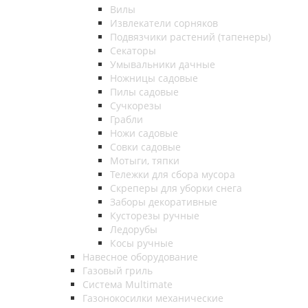
Вилы
Извлекатели сорняков
Подвязчики растений (тапенеры)
Секаторы
Умывальники дачные
Ножницы садовые
Пилы садовые
Сучкорезы
Грабли
Ножи садовые
Совки садовые
Мотыги, тяпки
Тележки для сбора мусора
Скреперы для уборки снега
Заборы декоративные
Кусторезы ручные
Ледорубы
Косы ручные
Навесное оборудование
Газовый гриль
Система Multimate
Газонокосилки механические