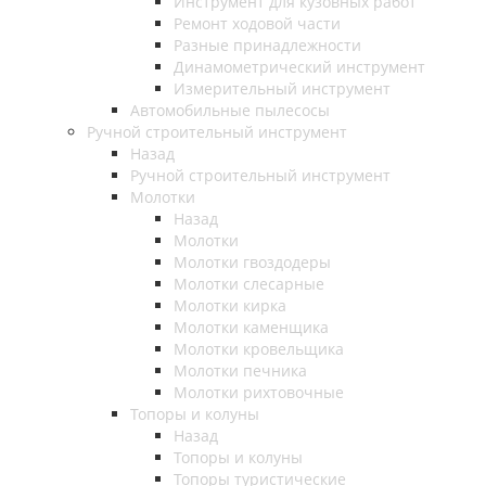
Инструмент для кузовных работ
Ремонт ходовой части
Разные принадлежности
Динамометрический инструмент
Измерительный инструмент
Автомобильные пылесосы
Ручной строительный инструмент
Назад
Ручной строительный инструмент
Молотки
Назад
Молотки
Молотки гвоздодеры
Молотки слесарные
Молотки кирка
Молотки каменщика
Молотки кровельщика
Молотки печника
Молотки рихтовочные
Топоры и колуны
Назад
Топоры и колуны
Топоры туристические