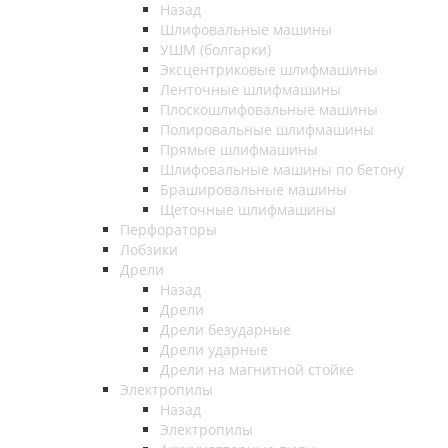
Назад
Шлифовальные машины
УШМ (болгарки)
Эксцентриковые шлифмашины
Ленточные шлифмашины
Плоскошлифовальные машины
Полировальные шлифмашины
Прямые шлифмашины
Шлифовальные машины по бетону
Брашировальные машины
Щеточные шлифмашины
Перфораторы
Лобзики
Дрели
Назад
Дрели
Дрели безударные
Дрели ударные
Дрели на магнитной стойке
Электропилы
Назад
Электропилы