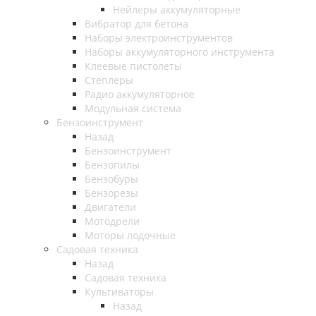
Нейлеры аккумуляторные
Вибратор для бетона
Наборы электроинструментов
Наборы аккумуляторного инструмента
Клеевые пистолеты
Степлеры
Радио аккумуляторное
Модульная система
Бензоинструмент
Назад
Бензоинструмент
Бензопилы
Бензобуры
Бензорезы
Двигатели
Мотодрели
Моторы лодочные
Садовая техника
Назад
Садовая техника
Культиваторы
Назад