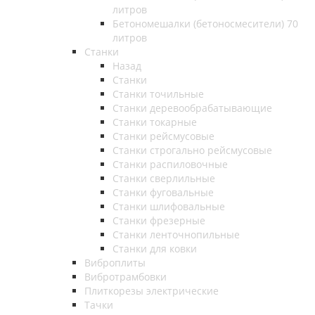
литров
Бетономешалки (бетоносмесители) 70
литров
Станки
Назад
Станки
Станки точильные
Станки деревообрабатывающие
Станки токарные
Станки рейсмусовые
Станки строгально рейсмусовые
Станки распиловочные
Станки сверлильные
Станки фуговальные
Станки шлифовальные
Станки фрезерные
Станки ленточнопильные
Станки для ковки
Виброплиты
Вибротрамбовки
Плиткорезы электрические
Тачки