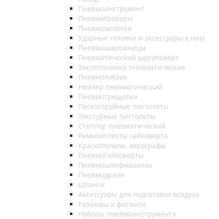
Пневмоинструмент
Пневмограверы
Пневмомолотки
Ударные головки и аксессуары к ним
Пневмошарожницы
Пневматический шуруповерт
Заклепочники пневматические
Пневмолобзик
Нейлер пневматический
Пневмотрещотки
Пескоструйные пистолеты
Текстурные пистолеты
Степлер пневматический
Ремкомплекты гайковерта
Краскопульты, аэрографы
Пневмогайковерты
Пневмошлифмашины
Пневмодрели
Шланги
Аксессуары для подготовки воздуха
Разъемы и фитинги
Наборы пневмоинструмента