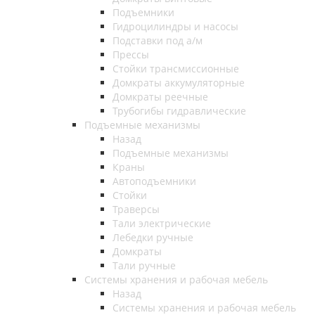
Подъемники
Гидроцилиндры и насосы
Подставки под а/м
Прессы
Стойки трансмиссионные
Домкраты аккумуляторные
Домкраты реечные
Трубогибы гидравлические
Подъемные механизмы
Назад
Подъемные механизмы
Краны
Автоподъемники
Стойки
Траверсы
Тали электрические
Лебедки ручные
Домкраты
Тали ручные
Системы хранения и рабочая мебель
Назад
Системы хранения и рабочая мебель