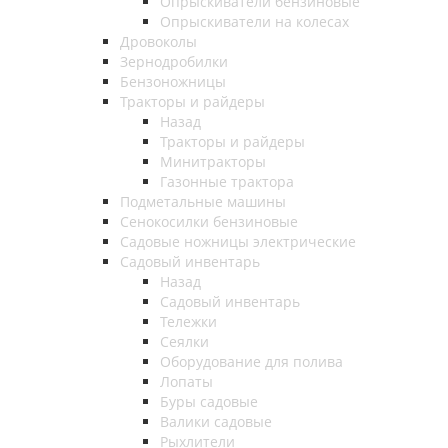
Опрыскиватели бензиновые
Опрыскиватели на колесах
Дровоколы
Зернодробилки
Бензоножницы
Тракторы и райдеры
Назад
Тракторы и райдеры
Минитракторы
Газонные трактора
Подметальные машины
Сенокосилки бензиновые
Садовые ножницы электрические
Садовый инвентарь
Назад
Садовый инвентарь
Тележки
Сеялки
Оборудование для полива
Лопаты
Буры садовые
Валики садовые
Рыхлители