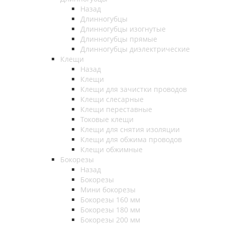
Назад
Длинногубцы
Длинногубцы изогнутые
Длинногубцы прямые
Длинногубцы диэлектрические
Клещи
Назад
Клещи
Клещи для зачистки проводов
Клещи слесарные
Клещи переставные
Токовые клещи
Клещи для снятия изоляции
Клещи для обжима проводов
Клещи обжимные
Бокорезы
Назад
Бокорезы
Мини бокорезы
Бокорезы 160 мм
Бокорезы 180 мм
Бокорезы 200 мм