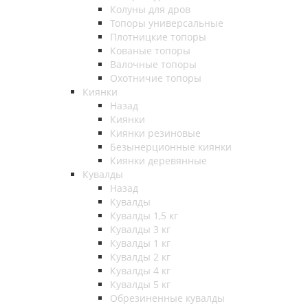
Колуны для дров
Топоры универсальные
Плотницкие топоры
Кованые топоры
Валочные топоры
Охотничие топоры
Киянки
Назад
Киянки
Киянки резиновые
Безынерционные киянки
Киянки деревянные
Кувалды
Назад
Кувалды
Кувалды 1,5 кг
Кувалды 3 кг
Кувалды 1 кг
Кувалды 2 кг
Кувалды 4 кг
Кувалды 5 кг
Обрезиненные кувалды