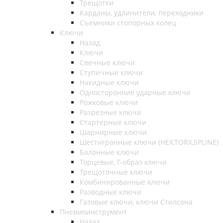
Трещотки
Карданы, удлинители, переходники
Съемники стопорных колец
Ключи
Назад
Ключи
Свечные ключи
Ступичные ключи
Накидные ключи
Односторонние ударные ключи
Рожковые ключи
Разрезные ключи
Стартерные ключи
Шарнирные ключи
Шестигранные ключи (HEX,TORX,SPLINE)
Балонные ключи
Торцевые, Г-образ ключи
Трещоточные ключи
Комбинированные ключи
Разводные ключи
Газовые ключи, ключи Стилсона
Пневмоинструмент
Назад