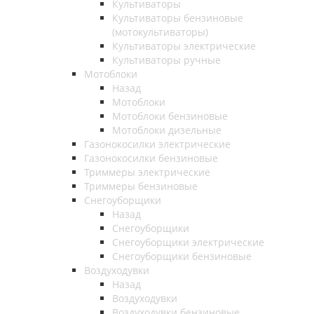
Культиваторы
Культиваторы бензиновые
(мотокультиваторы)
Культиваторы электрические
Культиваторы ручные
Мотоблоки
Назад
Мотоблоки
Мотоблоки бензиновые
Мотоблоки дизельные
Газонокосилки электрические
Газонокосилки бензиновые
Триммеры электрические
Триммеры бензиновые
Снегоуборщики
Назад
Снегоуборщики
Снегоуборщики электрические
Снегоуборщики бензиновые
Воздуходувки
Назад
Воздуходувки
Воздуходувки бензиновые