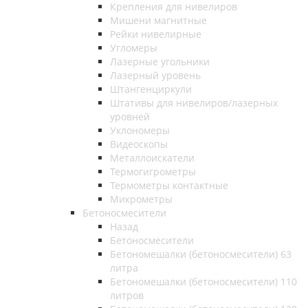
Крепления для нивелиров
Мишени магнитные
Рейки нивелирные
Угломеры
Лазерные угольники
Лазерный уровень
Штангенциркули
Штативы для нивелиров/лазерных
уровней
Уклономеры
Видеоскопы
Металлоискатели
Термогигрометры
Термометры контактные
Микрометры
Бетоносмесители
Назад
Бетоносмесители
Бетономешалки (бетоносмесители) 63
литра
Бетономешалки (бетоносмесители) 110
литров