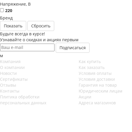
Напряжение, B
220
Бренд
Сбросить
Будьте всегда в курсе!
Узнавайте о скидках и акциях первым
м
Компания
Как купить
О компании
Как заказать
Новости
Условия оплаты
Сертификаты
Условия доставки
Отзывы
Гарантия на товар
Контакты
Юридическим лицам
Плитика обработки
Акции
персональных данных
Адреса магазинов