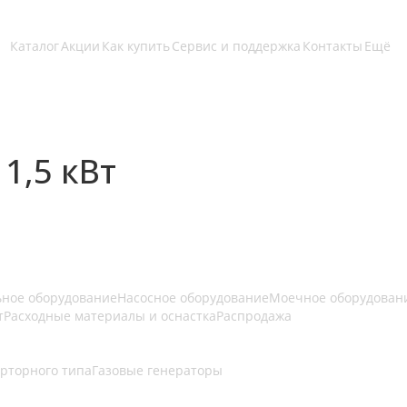
Каталог
Акции
Как купить
Сервис и поддержка
Контакты
Ещё
1,5 кВт
ьное оборудование
Насосное оборудование
Моечное оборудован
т
Расходные материалы и оснастка
Распродажа
рторного типа
Газовые генераторы