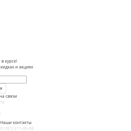
 в курсе!
скидках и акциях
на связи
те
e
Наши контакты
8 (351) 211-05-08