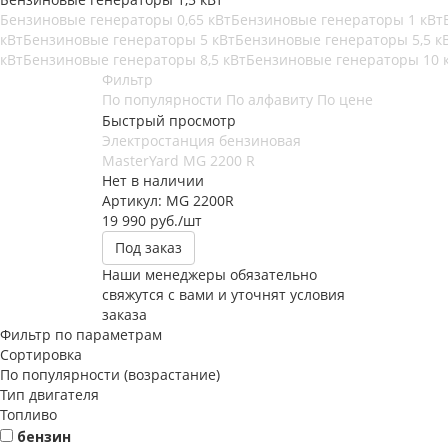
Бензиновые генераторы 0,65 кВт
Бензиновые генераторы 1 кВт
кВт
Бензиновые генераторы 5 кВт
Бензиновые генераторы 5,5 к
кВт
Бензиновые генераторы 8,5 кВт
Бензиновые генераторы 10 
Фильтр
По популярности
По алфавиту
По цене
Быстрый просмотр
Электростанция бензиновая
MasterYard MG 2200 R
Нет в наличии
Артикул: MG 2200R
19 990
руб.
/шт
Под заказ
Наши менеджеры обязательно
свяжутся с вами и уточнят условия
заказа
Фильтр по параметрам
Сортировка
По популярности (возрастание)
Тип двигателя
Топливо
бензин