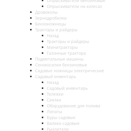
Опрыскиватели бензиновые
Опрыскиватели на колесах
Дровоколы
Зернодробилки
Бензоножницы
Тракторы и райдеры
Назад
Тракторы и райдеры
Минитракторы
Газонные трактора
Подметальные машины
Сенокосилки бензиновые
Садовые ножницы электрические
Садовый инвентарь
Назад
Садовый инвентарь
Тележки
Сеялки
Оборудование для полива
Лопаты
Буры садовые
Валики садовые
Рыхлители