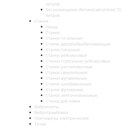
литров
Бетономешалки (бетоносмесители) 70
литров
Станки
Назад
Станки
Станки точильные
Станки деревообрабатывающие
Станки токарные
Станки рейсмусовые
Станки строгально рейсмусовые
Станки распиловочные
Станки сверлильные
Станки фуговальные
Станки шлифовальные
Станки фрезерные
Станки ленточнопильные
Станки для ковки
Виброплиты
Вибротрамбовки
Плиткорезы электрические
Тачки