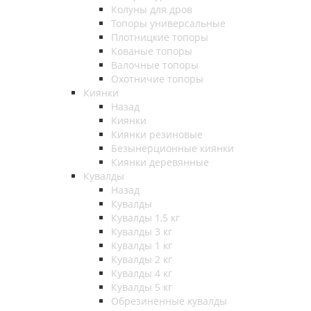
Колуны для дров
Топоры универсальные
Плотницкие топоры
Кованые топоры
Валочные топоры
Охотничие топоры
Киянки
Назад
Киянки
Киянки резиновые
Безынерционные киянки
Киянки деревянные
Кувалды
Назад
Кувалды
Кувалды 1,5 кг
Кувалды 3 кг
Кувалды 1 кг
Кувалды 2 кг
Кувалды 4 кг
Кувалды 5 кг
Обрезиненные кувалды