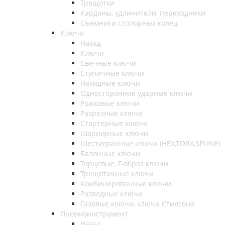
Трещотки
Карданы, удлинители, переходники
Съемники стопорных колец
Ключи
Назад
Ключи
Свечные ключи
Ступичные ключи
Накидные ключи
Односторонние ударные ключи
Рожковые ключи
Разрезные ключи
Стартерные ключи
Шарнирные ключи
Шестигранные ключи (HEX,TORX,SPLINE)
Балонные ключи
Торцевые, Г-образ ключи
Трещоточные ключи
Комбинированные ключи
Разводные ключи
Газовые ключи, ключи Стилсона
Пневмоинструмент
Назад