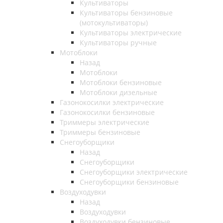
Культиваторы
Культиваторы бензиновые
(мотокультиваторы)
Культиваторы электрические
Культиваторы ручные
Мотоблоки
Назад
Мотоблоки
Мотоблоки бензиновые
Мотоблоки дизельные
Газонокосилки электрические
Газонокосилки бензиновые
Триммеры электрические
Триммеры бензиновые
Снегоуборщики
Назад
Снегоуборщики
Снегоуборщики электрические
Снегоуборщики бензиновые
Воздуходувки
Назад
Воздуходувки
Воздуходувки бензиновые