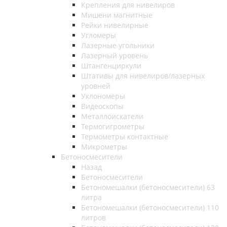
Крепления для нивелиров
Мишени магнитные
Рейки нивелирные
Угломеры
Лазерные угольники
Лазерный уровень
Штангенциркули
Штативы для нивелиров/лазерных
уровней
Уклономеры
Видеоскопы
Металлоискатели
Термогигрометры
Термометры контактные
Микрометры
Бетоносмесители
Назад
Бетоносмесители
Бетономешалки (бетоносмесители) 63
литра
Бетономешалки (бетоносмесители) 110
литров