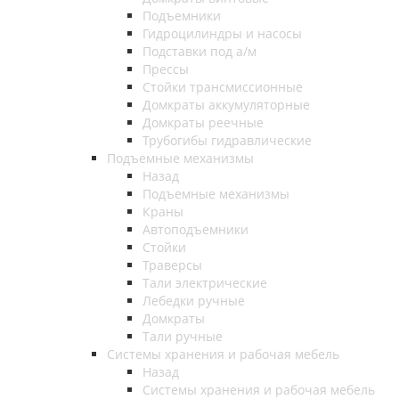
Подъемники
Гидроцилиндры и насосы
Подставки под а/м
Прессы
Стойки трансмиссионные
Домкраты аккумуляторные
Домкраты реечные
Трубогибы гидравлические
Подъемные механизмы
Назад
Подъемные механизмы
Краны
Автоподъемники
Стойки
Траверсы
Тали электрические
Лебедки ручные
Домкраты
Тали ручные
Системы хранения и рабочая мебель
Назад
Системы хранения и рабочая мебель