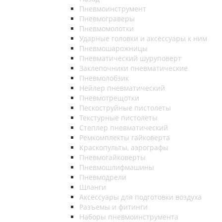
Пневмоинструмент
Пневмограверы
Пневмомолотки
Ударные головки и аксессуары к ним
Пневмошарожницы
Пневматический шуруповерт
Заклепочники пневматические
Пневмолобзик
Нейлер пневматический
Пневмотрещотки
Пескоструйные пистолеты
Текстурные пистолеты
Степлер пневматический
Ремкомплекты гайковерта
Краскопульты, аэрографы
Пневмогайковерты
Пневмошлифмашины
Пневмодрели
Шланги
Аксессуары для подготовки воздуха
Разъемы и фитинги
Наборы пневмоинструмента