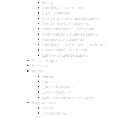
Назад
Шлифовальные машины
УШМ (болгарки)
Эксцентриковые шлифмашины
Ленточные шлифмашины
Плоскошлифовальные машины
Полировальные шлифмашины
Прямые шлифмашины
Шлифовальные машины по бетону
Брашировальные машины
Щеточные шлифмашины
Перфораторы
Лобзики
Дрели
Назад
Дрели
Дрели безударные
Дрели ударные
Дрели на магнитной стойке
Электропилы
Назад
Электропилы