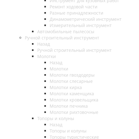
Инструмент для кузовных работ
Ремонт ходовой части
Разные принадлежности
Динамометрический инструмент
Измерительный инструмент
Автомобильные пылесосы
Ручной строительный инструмент
Назад
Ручной строительный инструмент
Молотки
Назад
Молотки
Молотки гвоздодеры
Молотки слесарные
Молотки кирка
Молотки каменщика
Молотки кровельщика
Молотки печника
Молотки рихтовочные
Топоры и колуны
Назад
Топоры и колуны
Топоры туристические