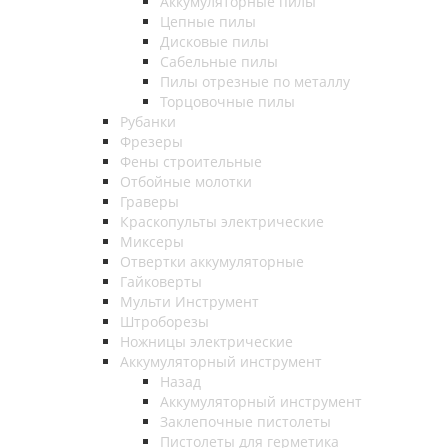
Аккумуляторные пилы
Цепные пилы
Дисковые пилы
Сабельные пилы
Пилы отрезные по металлу
Торцовочные пилы
Рубанки
Фрезеры
Фены строительные
Отбойные молотки
Граверы
Краскопульты электрические
Миксеры
Отвертки аккумуляторные
Гайковерты
Мульти Инструмент
Штроборезы
Ножницы электрические
Аккумуляторный инструмент
Назад
Аккумуляторный инструмент
Заклепочные пистолеты
Пистолеты для герметика