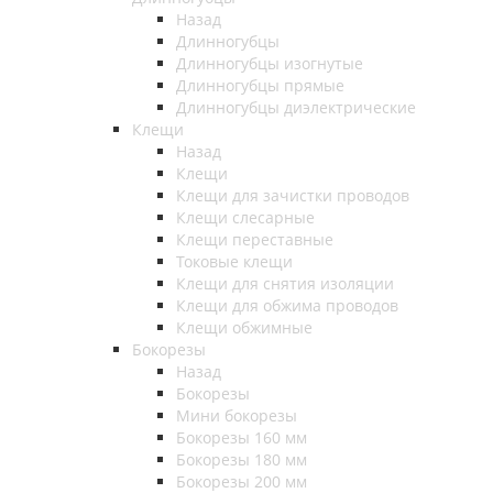
Назад
Длинногубцы
Длинногубцы изогнутые
Длинногубцы прямые
Длинногубцы диэлектрические
Клещи
Назад
Клещи
Клещи для зачистки проводов
Клещи слесарные
Клещи переставные
Токовые клещи
Клещи для снятия изоляции
Клещи для обжима проводов
Клещи обжимные
Бокорезы
Назад
Бокорезы
Мини бокорезы
Бокорезы 160 мм
Бокорезы 180 мм
Бокорезы 200 мм