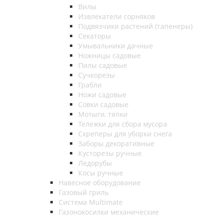
Вилы
Извлекатели сорняков
Подвязчики растений (тапенеры)
Секаторы
Умывальники дачные
Ножницы садовые
Пилы садовые
Сучкорезы
Грабли
Ножи садовые
Совки садовые
Мотыги, тяпки
Тележки для сбора мусора
Скреперы для уборки снега
Заборы декоративные
Кусторезы ручные
Ледорубы
Косы ручные
Навесное оборудование
Газовый гриль
Система Multimate
Газонокосилки механические