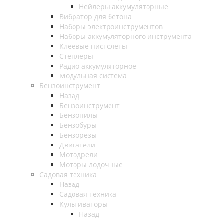
Нейлеры аккумуляторные
Вибратор для бетона
Наборы электроинструментов
Наборы аккумуляторного инструмента
Клеевые пистолеты
Степлеры
Радио аккумуляторное
Модульная система
Бензоинструмент
Назад
Бензоинструмент
Бензопилы
Бензобуры
Бензорезы
Двигатели
Мотодрели
Моторы лодочные
Садовая техника
Назад
Садовая техника
Культиваторы
Назад