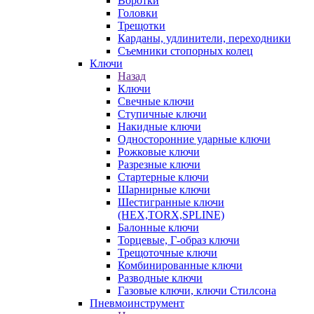
Воротки
Головки
Трещотки
Карданы, удлинители, переходники
Съемники стопорных колец
Ключи
Назад
Ключи
Свечные ключи
Ступичные ключи
Накидные ключи
Односторонние ударные ключи
Рожковые ключи
Разрезные ключи
Стартерные ключи
Шарнирные ключи
Шестигранные ключи
(HEX,TORX,SPLINE)
Балонные ключи
Торцевые, Г-образ ключи
Трещоточные ключи
Комбинированные ключи
Разводные ключи
Газовые ключи, ключи Стилсона
Пневмоинструмент