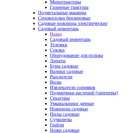
Минитракторы
Газонные трактора
Подметальные машины
Сенокосилки бензиновые
Садовые ножницы электрические
Садовый инвентарь
Назад
Садовый инвентарь
Тележки
Сеялки
Оборудование для полива
Лопаты
Буры садовые
Валики садовые
Рыхлители
Вилы
Извлекатели сорняков
Подвязчики растений (тапенеры)
Секаторы
Умывальники дачные
Ножницы садовые
Пилы садовые
Сучкорезы
Грабли
Ножи садовые