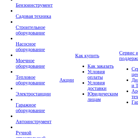
Бензоинструмент
Садовая техника
Строительное
оборудование
Насосное
оборудование
Сервис 
Как купить
поддерж
Моечное
оборудование
Как заказать
Се
Условия
це
Тепловое
оплаты
Акции
Ди
оборудование
Условия
и 
доставки
Ар
Электростанции
Юридическим
те
лицам
Га
Гаражное
оборудование
Автоинструмент
Ручной