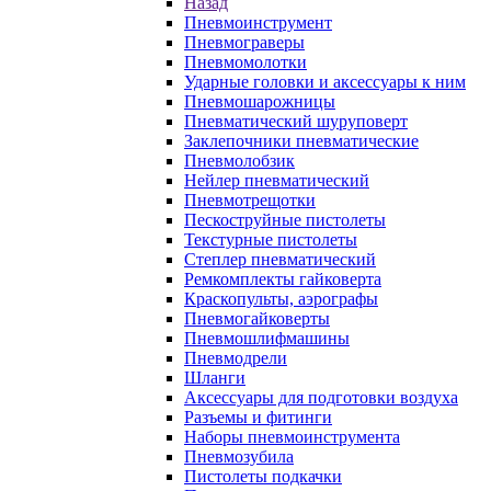
Назад
Пневмоинструмент
Пневмограверы
Пневмомолотки
Ударные головки и аксессуары к ним
Пневмошарожницы
Пневматический шуруповерт
Заклепочники пневматические
Пневмолобзик
Нейлер пневматический
Пневмотрещотки
Пескоструйные пистолеты
Текстурные пистолеты
Степлер пневматический
Ремкомплекты гайковерта
Краскопульты, аэрографы
Пневмогайковерты
Пневмошлифмашины
Пневмодрели
Шланги
Аксессуары для подготовки воздуха
Разъемы и фитинги
Наборы пневмоинструмента
Пневмозубила
Пистолеты подкачки