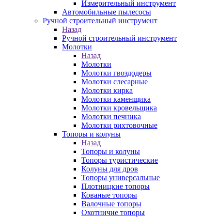
Измерительный инструмент
Автомобильные пылесосы
Ручной строительный инструмент
Назад
Ручной строительный инструмент
Молотки
Назад
Молотки
Молотки гвоздодеры
Молотки слесарные
Молотки кирка
Молотки каменщика
Молотки кровельщика
Молотки печника
Молотки рихтовочные
Топоры и колуны
Назад
Топоры и колуны
Топоры туристические
Колуны для дров
Топоры универсальные
Плотницкие топоры
Кованые топоры
Валочные топоры
Охотничие топоры