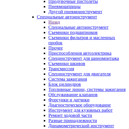
Продувочные пистолеты
Пневмошприцы
Другой пневмоинструмент
Специальные автоинструмент
Назад
Специальные автоинструмент
Съемники подшипников
Съемники фильтров и масленных
пробок
Прочее
Приспособления автоэлектрика
Специнструмент для шиномонтажа
Съемники шкивов
Трансмиссия
Специнструмент для двигателя
Система зажигания
Блок цилиндров
Топливные линии, системы зажигания
Обслуживание клапанов
Форсунки и датчики
Диагностическое оборудование
Инструмент для кузовных работ
Ремонт ходовой части
Разные принадлежности
Динамометрический инструмент