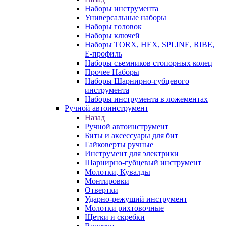
Наборы инструмента
Универсальные наборы
Наборы головок
Наборы ключей
Наборы TORX, HEX, SPLINE, RIBE,
E-профиль
Наборы съемников стопорных колец
Прочее Наборы
Наборы Шарнирно-губцевого
инструмента
Наборы инструмента в ложементах
Ручной автоинструмент
Назад
Ручной автоинструмент
Биты и аксессуары для бит
Гайковерты ручные
Инструмент для электрики
Шарнирно-губцевый инструмент
Молотки, Кувалды
Монтировки
Отвертки
Ударно-режуший инструмент
Молотки рихтовочные
Щетки и скребки