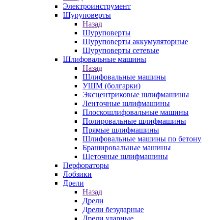
Электроинструмент
Шуруповерты
Назад
Шуруповерты
Шуруповерты аккумуляторные
Шуруповерты сетевые
Шлифовальные машины
Назад
Шлифовальные машины
УШМ (болгарки)
Эксцентриковые шлифмашины
Ленточные шлифмашины
Плоскошлифовальные машины
Полировальные шлифмашины
Прямые шлифмашины
Шлифовальные машины по бетону
Брашировальные машины
Щеточные шлифмашины
Перфораторы
Лобзики
Дрели
Назад
Дрели
Дрели безударные
Дрели ударные