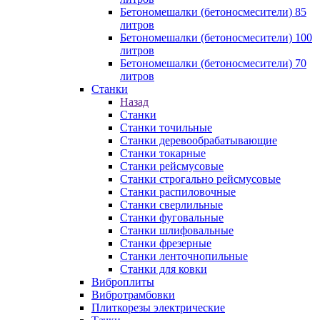
Бетономешалки (бетоносмесители) 85
литров
Бетономешалки (бетоносмесители) 100
литров
Бетономешалки (бетоносмесители) 70
литров
Станки
Назад
Станки
Станки точильные
Станки деревообрабатывающие
Станки токарные
Станки рейсмусовые
Станки строгально рейсмусовые
Станки распиловочные
Станки сверлильные
Станки фуговальные
Станки шлифовальные
Станки фрезерные
Станки ленточнопильные
Станки для ковки
Виброплиты
Вибротрамбовки
Плиткорезы электрические