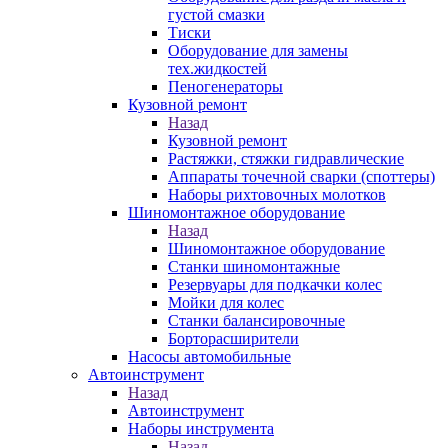
густой смазки
Тиски
Оборудование для замены
тех.жидкостей
Пеногенераторы
Кузовной ремонт
Назад
Кузовной ремонт
Растяжки, стяжки гидравлические
Аппараты точечной сварки (споттеры)
Наборы рихтовочных молотков
Шиномонтажное оборудование
Назад
Шиномонтажное оборудование
Станки шиномонтажные
Резервуары для подкачки колес
Мойки для колес
Станки балансировочные
Борторасширители
Насосы автомобильные
Автоинструмент
Назад
Автоинструмент
Наборы инструмента
Назад