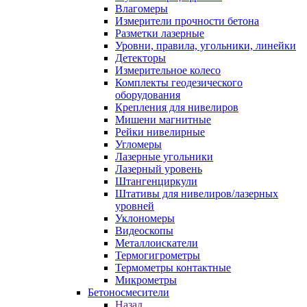
Влагомеры
Измерители прочности бетона
Разметки лазерные
Уровни, правила, угольники, линейки
Детекторы
Измерительное колесо
Комплекты геодезического
оборудования
Крепления для нивелиров
Мишени магнитные
Рейки нивелирные
Угломеры
Лазерные угольники
Лазерный уровень
Штангенциркули
Штативы для нивелиров/лазерных
уровней
Уклономеры
Видеоскопы
Металлоискатели
Термогигрометры
Термометры контактные
Микрометры
Бетоносмесители
Назад