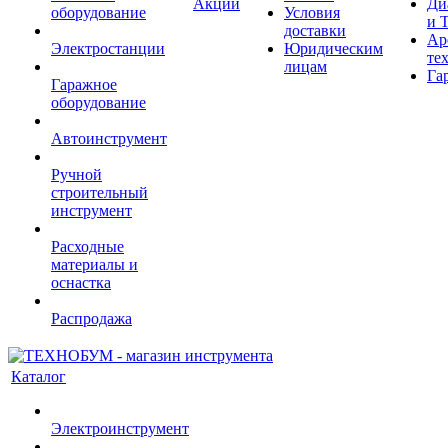
Акции
Ди
оборудование
Условия
и 
доставки
Ар
Электростанции
Юридическим
те
лицам
Га
Гаражное
оборудование
Автоинструмент
Ручной
строительный
инструмент
Расходные
материалы и
оснастка
Распродажа
Каталог
Электроинструмент