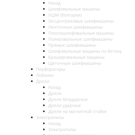
Назад
Шлифовальные машины
УШМ (болгарки)
Эксцентриковые шлифмашины
Ленточные шлифмашины
Плоскошлифовальные машины
Полировальные шлифмашины
Прямые шлифмашины
Шлифовальные машины по бетону
Брашировальные машины
Щеточные шлифмашины
Перфораторы
Лобзики
Дрели
Назад
Дрели
Дрели безударные
Дрели ударные
Дрели на магнитной стойке
Электропилы
Назад
Электропилы