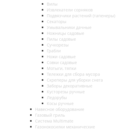
Вилы
Извлекатели сорняков
Подвязчики растений (тапенеры)
Секаторы
Умывальники дачные
Ножницы садовые
Пилы садовые
Сучкорезы
Грабли
Ножи садовые
Совки садовые
Мотыги, тяпки
Тележки для сбора мусора
Скреперы для уборки снега
Заборы декоративные
Кусторезы ручные
Ледорубы
Косы ручные
Навесное оборудование
Газовый гриль
Система Multimate
Газонокосилки механические