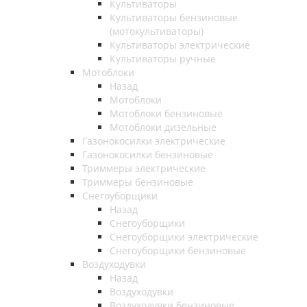
Культиваторы
Культиваторы бензиновые
(мотокультиваторы)
Культиваторы электрические
Культиваторы ручные
Мотоблоки
Назад
Мотоблоки
Мотоблоки бензиновые
Мотоблоки дизельные
Газонокосилки электрические
Газонокосилки бензиновые
Триммеры электрические
Триммеры бензиновые
Снегоуборщики
Назад
Снегоуборщики
Снегоуборщики электрические
Снегоуборщики бензиновые
Воздуходувки
Назад
Воздуходувки
Воздуходувки бензиновые