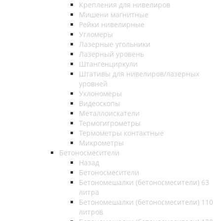
Крепления для нивелиров
Мишени магнитные
Рейки нивелирные
Угломеры
Лазерные угольники
Лазерный уровень
Штангенциркули
Штативы для нивелиров/лазерных
уровней
Уклономеры
Видеоскопы
Металлоискатели
Термогигрометры
Термометры контактные
Микрометры
Бетоносмесители
Назад
Бетоносмесители
Бетономешалки (бетоносмесители) 63
литра
Бетономешалки (бетоносмесители) 110
литров