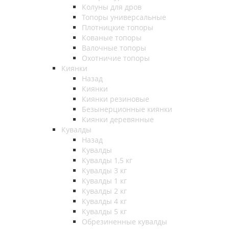
Колуны для дров
Топоры универсальные
Плотницкие топоры
Кованые топоры
Валочные топоры
Охотничие топоры
Киянки
Назад
Киянки
Киянки резиновые
Безынерционные киянки
Киянки деревянные
Кувалды
Назад
Кувалды
Кувалды 1,5 кг
Кувалды 3 кг
Кувалды 1 кг
Кувалды 2 кг
Кувалды 4 кг
Кувалды 5 кг
Обрезиненные кувалды