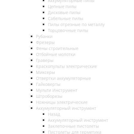
Аккумуляторные пилы
Цепные пилы
Дисковые пилы
Сабельные пилы
Пилы отрезные по металлу
Торцовочные пилы
Рубанки
Фрезеры
Фены строительные
Отбойные молотки
Граверы
Краскопульты электрические
Миксеры
Отвертки аккумуляторные
Гайковерты
Мульти Инструмент
Штроборезы
Ножницы электрические
Аккумуляторный инструмент
Назад
Аккумуляторный инструмент
Заклепочные пистолеты
Пистолеты для герметика