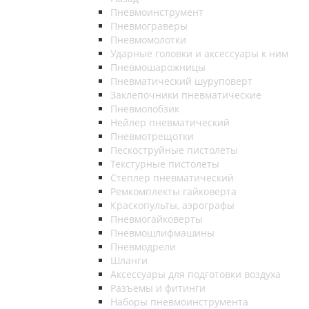
Пневмоинструмент
Пневмограверы
Пневмомолотки
Ударные головки и аксессуары к ним
Пневмошарожницы
Пневматический шуруповерт
Заклепочники пневматические
Пневмолобзик
Нейлер пневматический
Пневмотрещотки
Пескоструйные пистолеты
Текстурные пистолеты
Степлер пневматический
Ремкомплекты гайковерта
Краскопульты, аэрографы
Пневмогайковерты
Пневмошлифмашины
Пневмодрели
Шланги
Аксессуары для подготовки воздуха
Разъемы и фитинги
Наборы пневмоинструмента