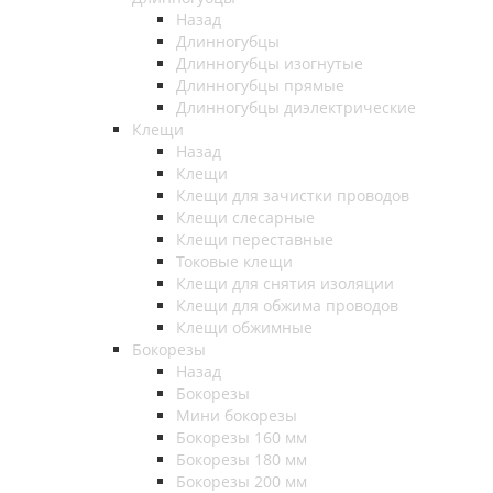
Назад
Длинногубцы
Длинногубцы изогнутые
Длинногубцы прямые
Длинногубцы диэлектрические
Клещи
Назад
Клещи
Клещи для зачистки проводов
Клещи слесарные
Клещи переставные
Токовые клещи
Клещи для снятия изоляции
Клещи для обжима проводов
Клещи обжимные
Бокорезы
Назад
Бокорезы
Мини бокорезы
Бокорезы 160 мм
Бокорезы 180 мм
Бокорезы 200 мм