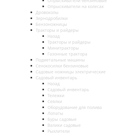
Опрыскиватели бензиновые
Опрыскиватели на колесах
Дровоколы
Зернодробилки
Бензоножницы
Тракторы и райдеры
Назад
Тракторы и райдеры
Минитракторы
Газонные трактора
Подметальные машины
Сенокосилки бензиновые
Садовые ножницы электрические
Садовый инвентарь
Назад
Садовый инвентарь
Тележки
Сеялки
Оборудование для полива
Лопаты
Буры садовые
Валики садовые
Рыхлители