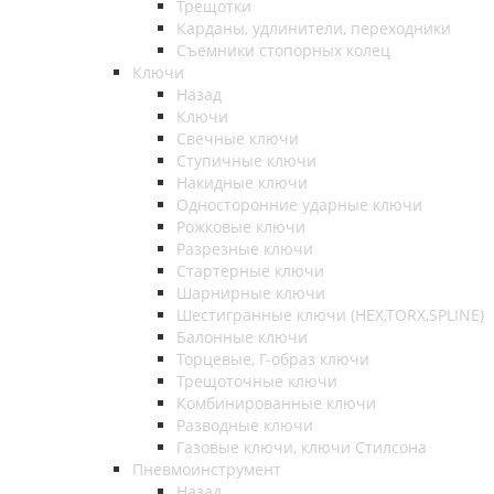
Трещотки
Карданы, удлинители, переходники
Съемники стопорных колец
Ключи
Назад
Ключи
Свечные ключи
Ступичные ключи
Накидные ключи
Односторонние ударные ключи
Рожковые ключи
Разрезные ключи
Стартерные ключи
Шарнирные ключи
Шестигранные ключи (HEX,TORX,SPLINE)
Балонные ключи
Торцевые, Г-образ ключи
Трещоточные ключи
Комбинированные ключи
Разводные ключи
Газовые ключи, ключи Стилсона
Пневмоинструмент
Назад