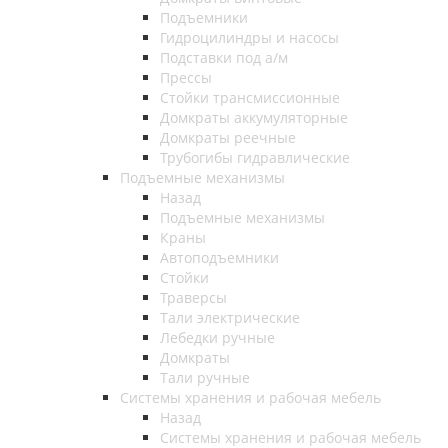
Подъемники
Гидроцилиндры и насосы
Подставки под а/м
Прессы
Стойки трансмиссионные
Домкраты аккумуляторные
Домкраты реечные
Трубогибы гидравлические
Подъемные механизмы
Назад
Подъемные механизмы
Краны
Автоподъемники
Стойки
Траверсы
Тали электрические
Лебедки ручные
Домкраты
Тали ручные
Системы хранения и рабочая мебель
Назад
Системы хранения и рабочая мебель