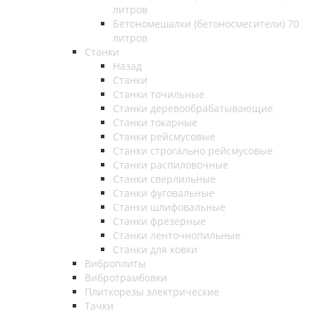
литров
Бетономешалки (бетоносмесители) 70
литров
Станки
Назад
Станки
Станки точильные
Станки деревообрабатывающие
Станки токарные
Станки рейсмусовые
Станки строгально рейсмусовые
Станки распиловочные
Станки сверлильные
Станки фуговальные
Станки шлифовальные
Станки фрезерные
Станки ленточнопильные
Станки для ковки
Виброплиты
Вибротрамбовки
Плиткорезы электрические
Тачки