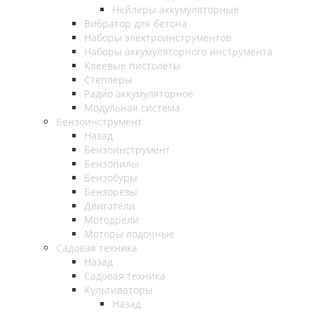
Нейлеры аккумуляторные
Вибратор для бетона
Наборы электроинструментов
Наборы аккумуляторного инструмента
Клеевые пистолеты
Степлеры
Радио аккумуляторное
Модульная система
Бензоинструмент
Назад
Бензоинструмент
Бензопилы
Бензобуры
Бензорезы
Двигатели
Мотодрели
Моторы лодочные
Садовая техника
Назад
Садовая техника
Культиваторы
Назад