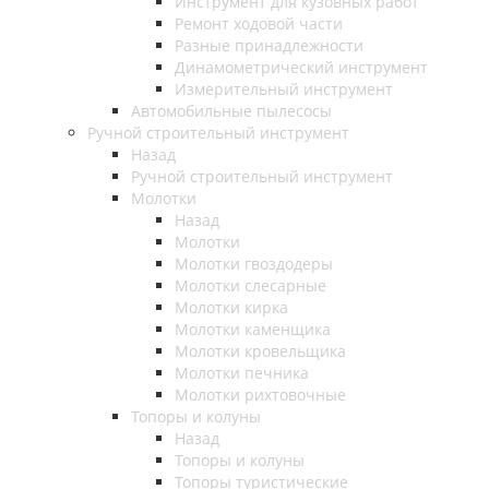
Инструмент для кузовных работ
Ремонт ходовой части
Разные принадлежности
Динамометрический инструмент
Измерительный инструмент
Автомобильные пылесосы
Ручной строительный инструмент
Назад
Ручной строительный инструмент
Молотки
Назад
Молотки
Молотки гвоздодеры
Молотки слесарные
Молотки кирка
Молотки каменщика
Молотки кровельщика
Молотки печника
Молотки рихтовочные
Топоры и колуны
Назад
Топоры и колуны
Топоры туристические