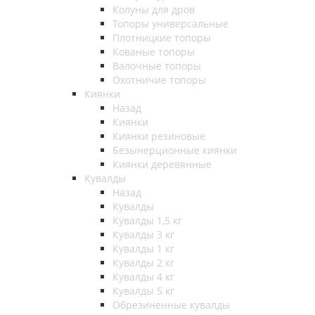
Колуны для дров
Топоры универсальные
Плотницкие топоры
Кованые топоры
Валочные топоры
Охотничие топоры
Киянки
Назад
Киянки
Киянки резиновые
Безынерционные киянки
Киянки деревянные
Кувалды
Назад
Кувалды
Кувалды 1,5 кг
Кувалды 3 кг
Кувалды 1 кг
Кувалды 2 кг
Кувалды 4 кг
Кувалды 5 кг
Обрезиненные кувалды