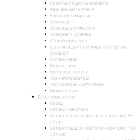
Крепления для нивелиров
Мишени магнитные
Рейки нивелирные
Угломеры
Лазерные угольники
Лазерный уровень
Штангенциркули
Штативы для нивелиров/лазерных
уровней
Уклономеры
Видеоскопы
Металлоискатели
Термогигрометры
Термометры контактные
Микрометры
Бетоносмесители
Назад
Бетоносмесители
Бетономешалки (бетоносмесители) 63
литра
Бетономешалки (бетоносмесители) 110
литров