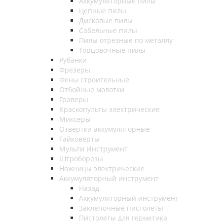
Аккумуляторные пилы
Цепные пилы
Дисковые пилы
Сабельные пилы
Пилы отрезные по металлу
Торцовочные пилы
Рубанки
Фрезеры
Фены строительные
Отбойные молотки
Граверы
Краскопульты электрические
Миксеры
Отвертки аккумуляторные
Гайковерты
Мульти Инструмент
Штроборезы
Ножницы электрические
Аккумуляторный инструмент
Назад
Аккумуляторный инструмент
Заклепочные пистолеты
Пистолеты для герметика