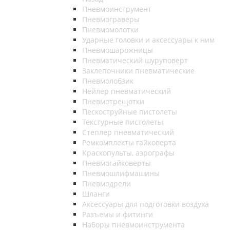
Пневмоинструмент
Пневмограверы
Пневмомолотки
Ударные головки и аксессуары к ним
Пневмошарожницы
Пневматический шуруповерт
Заклепочники пневматические
Пневмолобзик
Нейлер пневматический
Пневмотрещотки
Пескоструйные пистолеты
Текстурные пистолеты
Степлер пневматический
Ремкомплекты гайковерта
Краскопульты, аэрографы
Пневмогайковерты
Пневмошлифмашины
Пневмодрели
Шланги
Аксессуары для подготовки воздуха
Разъемы и фитинги
Наборы пневмоинструмента