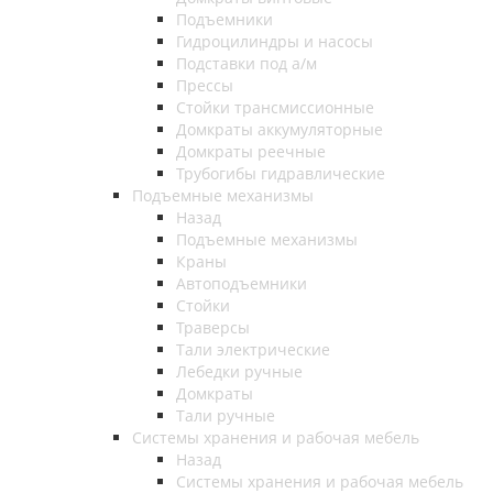
Подъемники
Гидроцилиндры и насосы
Подставки под а/м
Прессы
Стойки трансмиссионные
Домкраты аккумуляторные
Домкраты реечные
Трубогибы гидравлические
Подъемные механизмы
Назад
Подъемные механизмы
Краны
Автоподъемники
Стойки
Траверсы
Тали электрические
Лебедки ручные
Домкраты
Тали ручные
Системы хранения и рабочая мебель
Назад
Системы хранения и рабочая мебель