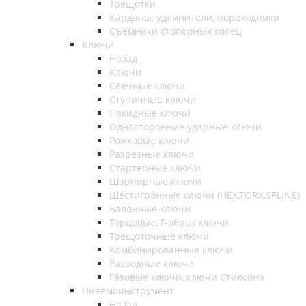
Трещотки
Карданы, удлинители, переходники
Съемники стопорных колец
Ключи
Назад
Ключи
Свечные ключи
Ступичные ключи
Накидные ключи
Односторонние ударные ключи
Рожковые ключи
Разрезные ключи
Стартерные ключи
Шарнирные ключи
Шестигранные ключи (HEX,TORX,SPLINE)
Балонные ключи
Торцевые, Г-образ ключи
Трещоточные ключи
Комбинированные ключи
Разводные ключи
Газовые ключи, ключи Стилсона
Пневмоинструмент
Назад