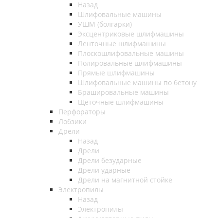
Назад
Шлифовальные машины
УШМ (болгарки)
Эксцентриковые шлифмашины
Ленточные шлифмашины
Плоскошлифовальные машины
Полировальные шлифмашины
Прямые шлифмашины
Шлифовальные машины по бетону
Брашировальные машины
Щеточные шлифмашины
Перфораторы
Лобзики
Дрели
Назад
Дрели
Дрели безударные
Дрели ударные
Дрели на магнитной стойке
Электропилы
Назад
Электропилы