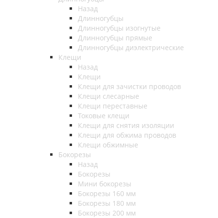
Назад
Длинногубцы
Длинногубцы изогнутые
Длинногубцы прямые
Длинногубцы диэлектрические
Клещи
Назад
Клещи
Клещи для зачистки проводов
Клещи слесарные
Клещи переставные
Токовые клещи
Клещи для снятия изоляции
Клещи для обжима проводов
Клещи обжимные
Бокорезы
Назад
Бокорезы
Мини бокорезы
Бокорезы 160 мм
Бокорезы 180 мм
Бокорезы 200 мм