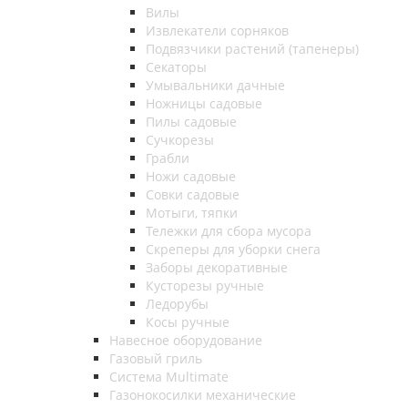
Вилы
Извлекатели сорняков
Подвязчики растений (тапенеры)
Секаторы
Умывальники дачные
Ножницы садовые
Пилы садовые
Сучкорезы
Грабли
Ножи садовые
Совки садовые
Мотыги, тяпки
Тележки для сбора мусора
Скреперы для уборки снега
Заборы декоративные
Кусторезы ручные
Ледорубы
Косы ручные
Навесное оборудование
Газовый гриль
Система Multimate
Газонокосилки механические