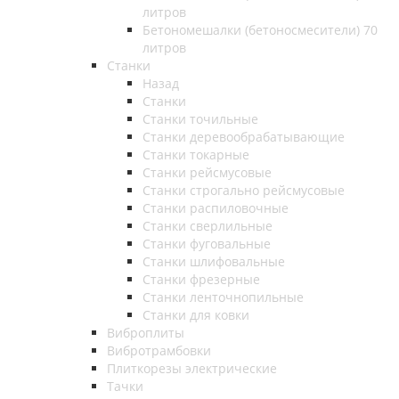
литров
Бетономешалки (бетоносмесители) 70
литров
Станки
Назад
Станки
Станки точильные
Станки деревообрабатывающие
Станки токарные
Станки рейсмусовые
Станки строгально рейсмусовые
Станки распиловочные
Станки сверлильные
Станки фуговальные
Станки шлифовальные
Станки фрезерные
Станки ленточнопильные
Станки для ковки
Виброплиты
Вибротрамбовки
Плиткорезы электрические
Тачки