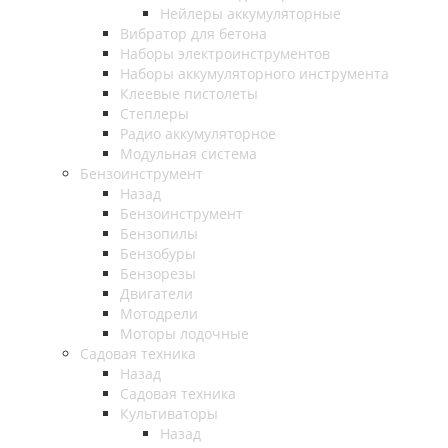
Нейлеры аккумуляторные
Вибратор для бетона
Наборы электроинструментов
Наборы аккумуляторного инструмента
Клеевые пистолеты
Степлеры
Радио аккумуляторное
Модульная система
Бензоинструмент
Назад
Бензоинструмент
Бензопилы
Бензобуры
Бензорезы
Двигатели
Мотодрели
Моторы лодочные
Садовая техника
Назад
Садовая техника
Культиваторы
Назад