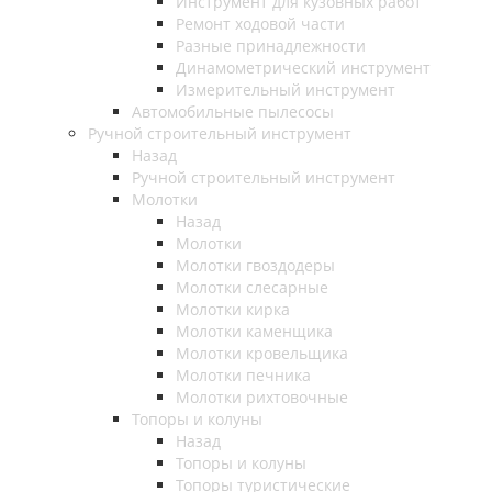
Инструмент для кузовных работ
Ремонт ходовой части
Разные принадлежности
Динамометрический инструмент
Измерительный инструмент
Автомобильные пылесосы
Ручной строительный инструмент
Назад
Ручной строительный инструмент
Молотки
Назад
Молотки
Молотки гвоздодеры
Молотки слесарные
Молотки кирка
Молотки каменщика
Молотки кровельщика
Молотки печника
Молотки рихтовочные
Топоры и колуны
Назад
Топоры и колуны
Топоры туристические