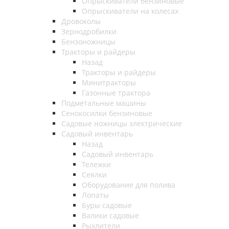
Опрыскиватели бензиновые
Опрыскиватели на колесах
Дровоколы
Зернодробилки
Бензоножницы
Тракторы и райдеры
Назад
Тракторы и райдеры
Минитракторы
Газонные трактора
Подметальные машины
Сенокосилки бензиновые
Садовые ножницы электрические
Садовый инвентарь
Назад
Садовый инвентарь
Тележки
Сеялки
Оборудование для полива
Лопаты
Буры садовые
Валики садовые
Рыхлители