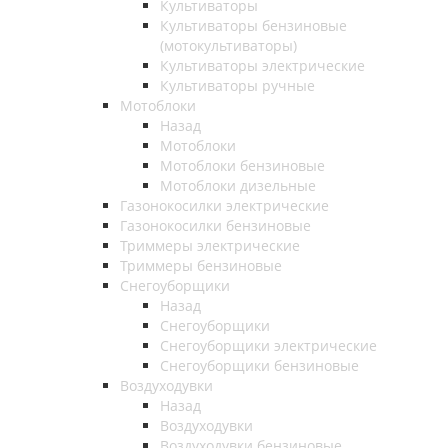
Культиваторы
Культиваторы бензиновые
(мотокультиваторы)
Культиваторы электрические
Культиваторы ручные
Мотоблоки
Назад
Мотоблоки
Мотоблоки бензиновые
Мотоблоки дизельные
Газонокосилки электрические
Газонокосилки бензиновые
Триммеры электрические
Триммеры бензиновые
Снегоуборщики
Назад
Снегоуборщики
Снегоуборщики электрические
Снегоуборщики бензиновые
Воздуходувки
Назад
Воздуходувки
Воздуходувки бензиновые