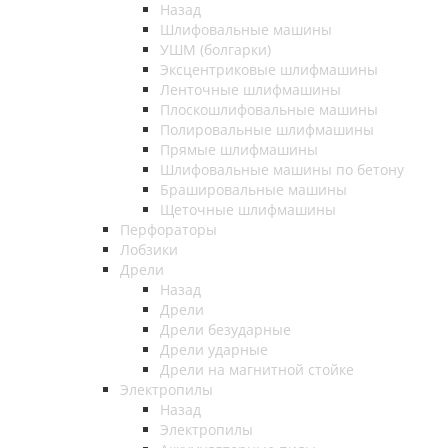
Назад
Шлифовальные машины
УШМ (болгарки)
Эксцентриковые шлифмашины
Ленточные шлифмашины
Плоскошлифовальные машины
Полировальные шлифмашины
Прямые шлифмашины
Шлифовальные машины по бетону
Брашировальные машины
Щеточные шлифмашины
Перфораторы
Лобзики
Дрели
Назад
Дрели
Дрели безударные
Дрели ударные
Дрели на магнитной стойке
Электропилы
Назад
Электропилы