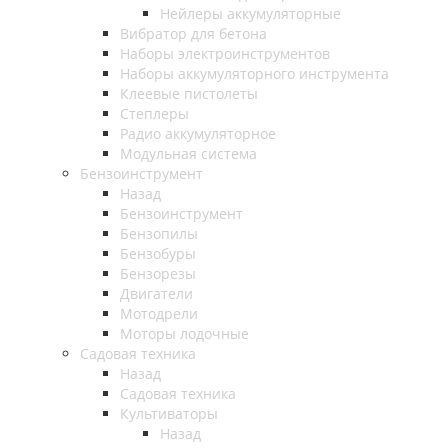
Нейлеры аккумуляторные
Вибратор для бетона
Наборы электроинструментов
Наборы аккумуляторного инструмента
Клеевые пистолеты
Степлеры
Радио аккумуляторное
Модульная система
Бензоинструмент
Назад
Бензоинструмент
Бензопилы
Бензобуры
Бензорезы
Двигатели
Мотодрели
Моторы лодочные
Садовая техника
Назад
Садовая техника
Культиваторы
Назад