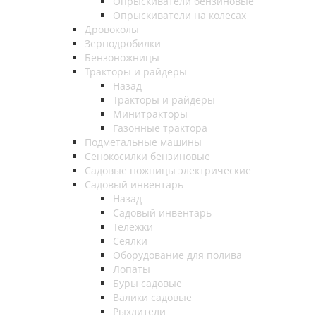
Опрыскиватели бензиновые
Опрыскиватели на колесах
Дровоколы
Зернодробилки
Бензоножницы
Тракторы и райдеры
Назад
Тракторы и райдеры
Минитракторы
Газонные трактора
Подметальные машины
Сенокосилки бензиновые
Садовые ножницы электрические
Садовый инвентарь
Назад
Садовый инвентарь
Тележки
Сеялки
Оборудование для полива
Лопаты
Буры садовые
Валики садовые
Рыхлители