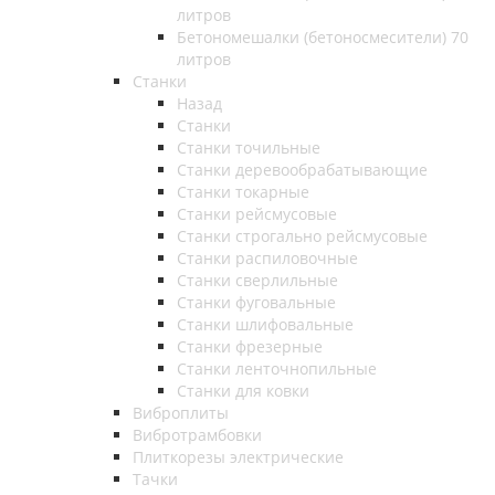
литров
Бетономешалки (бетоносмесители) 70
литров
Станки
Назад
Станки
Станки точильные
Станки деревообрабатывающие
Станки токарные
Станки рейсмусовые
Станки строгально рейсмусовые
Станки распиловочные
Станки сверлильные
Станки фуговальные
Станки шлифовальные
Станки фрезерные
Станки ленточнопильные
Станки для ковки
Виброплиты
Вибротрамбовки
Плиткорезы электрические
Тачки