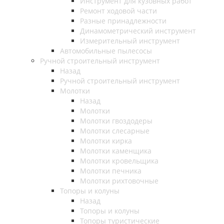
Инструмент для кузовных работ
Ремонт ходовой части
Разные принадлежности
Динамометрический инструмент
Измерительный инструмент
Автомобильные пылесосы
Ручной строительный инструмент
Назад
Ручной строительный инструмент
Молотки
Назад
Молотки
Молотки гвоздодеры
Молотки слесарные
Молотки кирка
Молотки каменщика
Молотки кровельщика
Молотки печника
Молотки рихтовочные
Топоры и колуны
Назад
Топоры и колуны
Топоры туристические