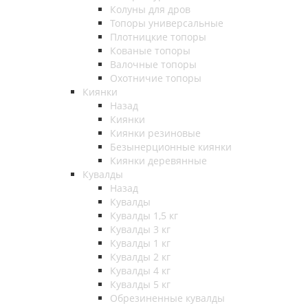
Колуны для дров
Топоры универсальные
Плотницкие топоры
Кованые топоры
Валочные топоры
Охотничие топоры
Киянки
Назад
Киянки
Киянки резиновые
Безынерционные киянки
Киянки деревянные
Кувалды
Назад
Кувалды
Кувалды 1,5 кг
Кувалды 3 кг
Кувалды 1 кг
Кувалды 2 кг
Кувалды 4 кг
Кувалды 5 кг
Обрезиненные кувалды