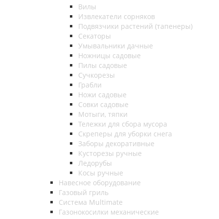
Вилы
Извлекатели сорняков
Подвязчики растений (тапенеры)
Секаторы
Умывальники дачные
Ножницы садовые
Пилы садовые
Сучкорезы
Грабли
Ножи садовые
Совки садовые
Мотыги, тяпки
Тележки для сбора мусора
Скреперы для уборки снега
Заборы декоративные
Кусторезы ручные
Ледорубы
Косы ручные
Навесное оборудование
Газовый гриль
Система Multimate
Газонокосилки механические