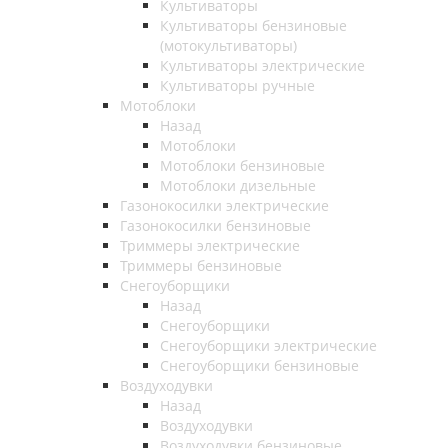
Культиваторы
Культиваторы бензиновые
(мотокультиваторы)
Культиваторы электрические
Культиваторы ручные
Мотоблоки
Назад
Мотоблоки
Мотоблоки бензиновые
Мотоблоки дизельные
Газонокосилки электрические
Газонокосилки бензиновые
Триммеры электрические
Триммеры бензиновые
Снегоуборщики
Назад
Снегоуборщики
Снегоуборщики электрические
Снегоуборщики бензиновые
Воздуходувки
Назад
Воздуходувки
Воздуходувки бензиновые