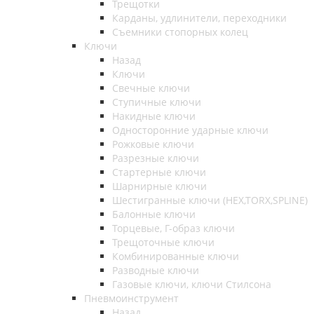
Трещотки
Карданы, удлинители, переходники
Съемники стопорных колец
Ключи
Назад
Ключи
Свечные ключи
Ступичные ключи
Накидные ключи
Односторонние ударные ключи
Рожковые ключи
Разрезные ключи
Стартерные ключи
Шарнирные ключи
Шестигранные ключи (HEX,TORX,SPLINE)
Балонные ключи
Торцевые, Г-образ ключи
Трещоточные ключи
Комбинированные ключи
Разводные ключи
Газовые ключи, ключи Стилсона
Пневмоинструмент
Назад