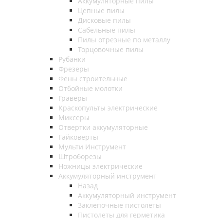
Аккумуляторные пилы
Цепные пилы
Дисковые пилы
Сабельные пилы
Пилы отрезные по металлу
Торцовочные пилы
Рубанки
Фрезеры
Фены строительные
Отбойные молотки
Граверы
Краскопульты электрические
Миксеры
Отвертки аккумуляторные
Гайковерты
Мульти Инструмент
Штроборезы
Ножницы электрические
Аккумуляторный инструмент
Назад
Аккумуляторный инструмент
Заклепочные пистолеты
Пистолеты для герметика