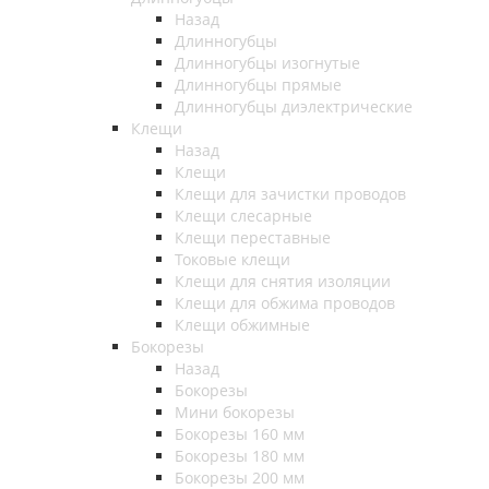
Назад
Длинногубцы
Длинногубцы изогнутые
Длинногубцы прямые
Длинногубцы диэлектрические
Клещи
Назад
Клещи
Клещи для зачистки проводов
Клещи слесарные
Клещи переставные
Токовые клещи
Клещи для снятия изоляции
Клещи для обжима проводов
Клещи обжимные
Бокорезы
Назад
Бокорезы
Мини бокорезы
Бокорезы 160 мм
Бокорезы 180 мм
Бокорезы 200 мм