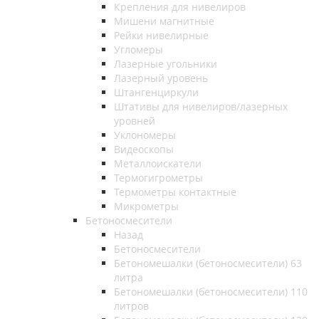
Крепления для нивелиров
Мишени магнитные
Рейки нивелирные
Угломеры
Лазерные угольники
Лазерный уровень
Штангенциркули
Штативы для нивелиров/лазерных
уровней
Уклономеры
Видеоскопы
Металлоискатели
Термогигрометры
Термометры контактные
Микрометры
Бетоносмесители
Назад
Бетоносмесители
Бетономешалки (бетоносмесители) 63
литра
Бетономешалки (бетоносмесители) 110
литров