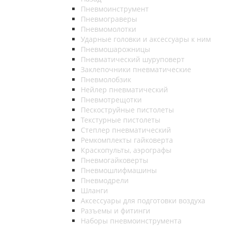
Пневмоинструмент
Пневмограверы
Пневмомолотки
Ударные головки и аксессуары к ним
Пневмошарожницы
Пневматический шуруповерт
Заклепочники пневматические
Пневмолобзик
Нейлер пневматический
Пневмотрещотки
Пескоструйные пистолеты
Текстурные пистолеты
Степлер пневматический
Ремкомплекты гайковерта
Краскопульты, аэрографы
Пневмогайковерты
Пневмошлифмашины
Пневмодрели
Шланги
Аксессуары для подготовки воздуха
Разъемы и фитинги
Наборы пневмоинструмента