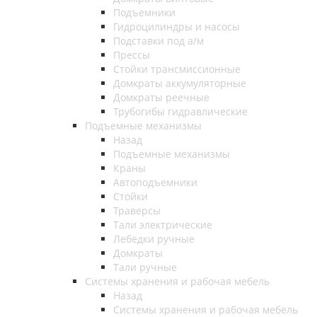
Подъемники
Гидроцилиндры и насосы
Подставки под а/м
Прессы
Стойки трансмиссионные
Домкраты аккумуляторные
Домкраты реечные
Трубогибы гидравлические
Подъемные механизмы
Назад
Подъемные механизмы
Краны
Автоподъемники
Стойки
Траверсы
Тали электрические
Лебедки ручные
Домкраты
Тали ручные
Системы хранения и рабочая мебель
Назад
Системы хранения и рабочая мебель