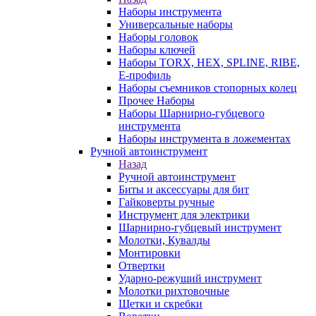
Наборы инструмента
Универсальные наборы
Наборы головок
Наборы ключей
Наборы TORX, HEX, SPLINE, RIBE,
E-профиль
Наборы съемников стопорных колец
Прочее Наборы
Наборы Шарнирно-губцевого
инструмента
Наборы инструмента в ложементах
Ручной автоинструмент
Назад
Ручной автоинструмент
Биты и аксессуары для бит
Гайковерты ручные
Инструмент для электрики
Шарнирно-губцевый инструмент
Молотки, Кувалды
Монтировки
Отвертки
Ударно-режуший инструмент
Молотки рихтовочные
Щетки и скребки