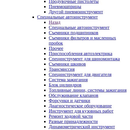
Продувочные пистолеты
Пневмошприцы
Другой пневмоинструмент
Специальные автоинструмент
Назад
Специальные автоинструмент
Съемники подшипников
Съемники фильтров и масленных
пробок
Прочее
Приспособления автоэлектрика
Специнструмент для шиномонтажа
Съемники шкивов
Трансмиссия
Специнструмент для двигателя
Система зажигания
Блок цилиндров
Топливные линии, системы зажигания
Обслуживание клапанов
Форсунки и датчики
Диагностическое оборудование
Инструмент для кузовных работ
Ремонт ходовой части
Разные принадлежности
Динамометрический инструмент