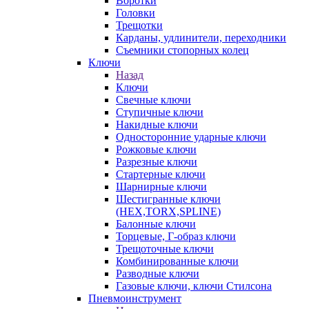
Воротки
Головки
Трещотки
Карданы, удлинители, переходники
Съемники стопорных колец
Ключи
Назад
Ключи
Свечные ключи
Ступичные ключи
Накидные ключи
Односторонние ударные ключи
Рожковые ключи
Разрезные ключи
Стартерные ключи
Шарнирные ключи
Шестигранные ключи
(HEX,TORX,SPLINE)
Балонные ключи
Торцевые, Г-образ ключи
Трещоточные ключи
Комбинированные ключи
Разводные ключи
Газовые ключи, ключи Стилсона
Пневмоинструмент