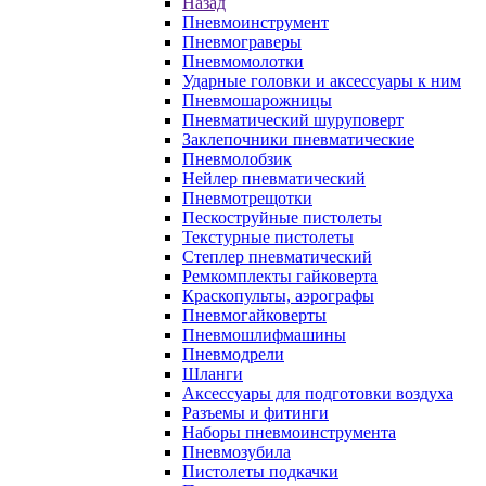
Назад
Пневмоинструмент
Пневмограверы
Пневмомолотки
Ударные головки и аксессуары к ним
Пневмошарожницы
Пневматический шуруповерт
Заклепочники пневматические
Пневмолобзик
Нейлер пневматический
Пневмотрещотки
Пескоструйные пистолеты
Текстурные пистолеты
Степлер пневматический
Ремкомплекты гайковерта
Краскопульты, аэрографы
Пневмогайковерты
Пневмошлифмашины
Пневмодрели
Шланги
Аксессуары для подготовки воздуха
Разъемы и фитинги
Наборы пневмоинструмента
Пневмозубила
Пистолеты подкачки