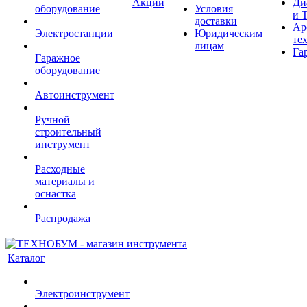
Акции
Ди
оборудование
Условия
и 
доставки
Ар
Электростанции
Юридическим
те
лицам
Га
Гаражное
оборудование
Автоинструмент
Ручной
строительный
инструмент
Расходные
материалы и
оснастка
Распродажа
Каталог
Электроинструмент