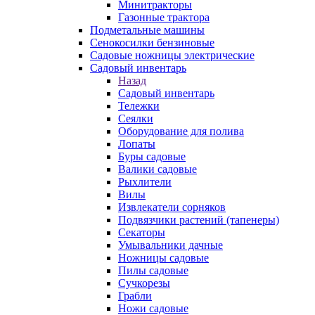
Минитракторы
Газонные трактора
Подметальные машины
Сенокосилки бензиновые
Садовые ножницы электрические
Садовый инвентарь
Назад
Садовый инвентарь
Тележки
Сеялки
Оборудование для полива
Лопаты
Буры садовые
Валики садовые
Рыхлители
Вилы
Извлекатели сорняков
Подвязчики растений (тапенеры)
Секаторы
Умывальники дачные
Ножницы садовые
Пилы садовые
Сучкорезы
Грабли
Ножи садовые