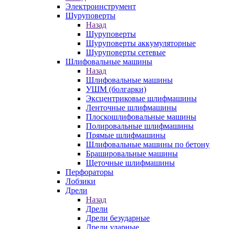
Электроинструмент
Шуруповерты
Назад
Шуруповерты
Шуруповерты аккумуляторные
Шуруповерты сетевые
Шлифовальные машины
Назад
Шлифовальные машины
УШМ (болгарки)
Эксцентриковые шлифмашины
Ленточные шлифмашины
Плоскошлифовальные машины
Полировальные шлифмашины
Прямые шлифмашины
Шлифовальные машины по бетону
Брашировальные машины
Щеточные шлифмашины
Перфораторы
Лобзики
Дрели
Назад
Дрели
Дрели безударные
Дрели ударные