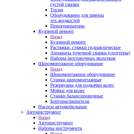
густой смазки
Тиски
Оборудование для замены
тех.жидкостей
Пеногенераторы
Кузовной ремонт
Назад
Кузовной ремонт
Растяжки, стяжки гидравлические
Аппараты точечной сварки (споттеры)
Наборы рихтовочных молотков
Шиномонтажное оборудование
Назад
Шиномонтажное оборудование
Станки шиномонтажные
Резервуары для подкачки колес
Мойки для колес
Станки балансировочные
Борторасширители
Насосы автомобильные
Автоинструмент
Назад
Автоинструмент
Наборы инструмента
Назад