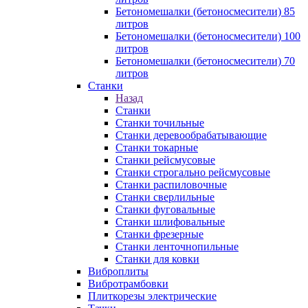
Бетономешалки (бетоносмесители) 85
литров
Бетономешалки (бетоносмесители) 100
литров
Бетономешалки (бетоносмесители) 70
литров
Станки
Назад
Станки
Станки точильные
Станки деревообрабатывающие
Станки токарные
Станки рейсмусовые
Станки строгально рейсмусовые
Станки распиловочные
Станки сверлильные
Станки фуговальные
Станки шлифовальные
Станки фрезерные
Станки ленточнопильные
Станки для ковки
Виброплиты
Вибротрамбовки
Плиткорезы электрические