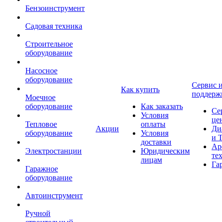
Бензоинструмент
Садовая техника
Строительное
оборудование
Насосное
оборудование
Сервис 
Как купить
поддерж
Моечное
оборудование
Как заказать
Се
Условия
це
Тепловое
оплаты
Акции
Ди
оборудование
Условия
и 
доставки
Ар
Электростанции
Юридическим
те
лицам
Га
Гаражное
оборудование
Автоинструмент
Ручной