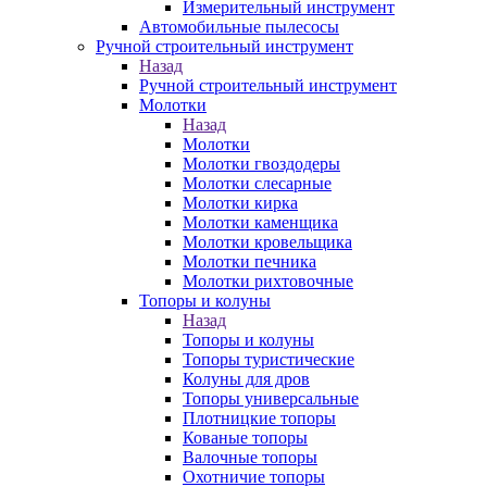
Измерительный инструмент
Автомобильные пылесосы
Ручной строительный инструмент
Назад
Ручной строительный инструмент
Молотки
Назад
Молотки
Молотки гвоздодеры
Молотки слесарные
Молотки кирка
Молотки каменщика
Молотки кровельщика
Молотки печника
Молотки рихтовочные
Топоры и колуны
Назад
Топоры и колуны
Топоры туристические
Колуны для дров
Топоры универсальные
Плотницкие топоры
Кованые топоры
Валочные топоры
Охотничие топоры