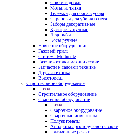
Совки садовые
Мотыги, тяпки
Тележки для сбора мусора
Скреперы для уборки снега
Заборы декоративные
Кусторезы ручные
Ледорубы
Косы ручные
Навесное оборудование
Газовый гриль
Система Multimate
Газонокосилки механические
Запчасти к садовой технике
Другая техника
Высоторезы
Строительное оборудование
Назад
Строительное оборудование
Сварочное оборудование
Назад
Сварочное оборудование
Сварочные инверторы
Полуавтоматы
Аппараты аргонодуговой сварки
Плазменные резаки